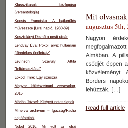
Klasszikusok kézfogása
(versantológia)
Mit olvasna
Kocsis Francisko: A bajkerülés
augusztus 5th,
művészete [Lírai napló, 1980-89]
Kosztolányi Dezső a pesti utcán
Nagyon érdek
Lendvay Éva: Pokoli árviz hullámain
megfogalmazott 
(töredékes önéletrajz)
Almában. A pill
Levinschi Szávuly Attila
csődjét éppen a
"feltámasztása"
közvéleményt. 
Lokodi Imre: Egy szuszra
Borders napoko
Magyar költészetnapi verscsokor,
lehúzzák, […]
2015
Máriás József: Kitépett noteszlapok
Read full article
Minerva archivum – Igazság/Faclia
sajtófotóiból
Nobel 2016: Mi volt az első