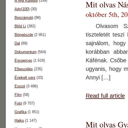
A régi Káféból
(339)
Mit olvas Ná
Ady(100)
(30)
október 5th, 2
Beszámoló
(98)
Olvasom Száv
Blőd Li
(382)
tiszteletét tesz
Böngészde
(2 951)
sajnálom, hogy
Dal
(89)
korábban abba
Dokumentum
(564)
Káfénak. Csőbe 
Egyperces
(1 618)
ugyanis, hogy m
Elbeszélés
(235)
Annyi […]
Énekelt vers
(33)
Esszé
(3 496)
Film
(58)
Read full article
Fotó
(9 707)
Grafika
(1 851)
Haiku
(1 147)
Mit olvas Gya