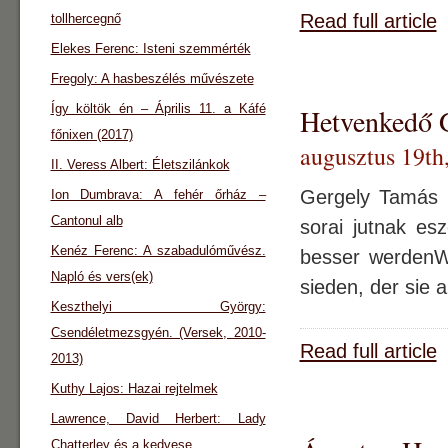
Read full article
tollhercegnő
Elekes Ferenc: Isteni szemmérték
Fregoly: A hasbeszélés művészete
Így költök én – Április 11. a Káfé
Hetvenkedő GT
főnixen (2017)
augusztus 19th
II. Veress Albert: Életszilánkok
Gergely Tamás mi
Ion Dumbrava: A fehér őrház –
Cantonul alb
sorai jutnak e
Kenéz Ferenc: A szabadulóművész.
besser werdenW
Napló és vers(ek)
sieden, der sie
Keszthelyi György:
Csendéletmezsgyén. (Versek, 2010-
Read full article
2013)
Kuthy Lajos: Hazai rejtelmek
Lawrence, David Herbert: Lady
Chatterley és a kedvese