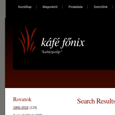
Kezdőlap
Magunkról
Postaláda
Szerzőink
káfé főnix
"kultúrpolip"
Rovatok
Search Results
1956-2016
(129)