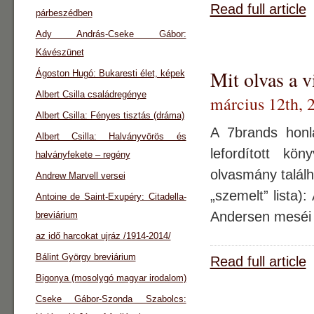
Read full article
párbeszédben
Ady András-Cseke Gábor:
Kávészünet
Mit olvas a v
Ágoston Hugó: Bukaresti élet, képek
Albert Csilla családregénye
március 12th, 
Albert Csilla: Fényes tisztás (dráma)
A 7brands honla
Albert Csilla: Halványvörös és
lefordított kö
halványfekete – regény
olvasmány találh
Andrew Marvell versei
„szemelt” lista)
Antoine de Saint-Exupéry: Citadella-
Andersen meséi T
breviárium
az idő harcokat ujráz /1914-2014/
Bálint György breviárium
Read full article
Bigonya (mosolygó magyar irodalom)
Cseke Gábor-Szonda Szabolcs: