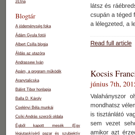
zEtna
látsz és ráébre
Blogtár
csupán a téged f
a lélegzeted, a l
A jódeménység foka
Ádám Gyula fotói
Read full article
Albert Csilla blogja
Áldás az utazóra
Andrassew Iván
Kocsis Franc
Apám, a program működik
Aranytalicska
június 7th, 201
Bálint Tibor honlapja
Valahányszor o
Balla D. Károly
mondhatsz vélem
Cselényi Béla munkái
is tisztánlátó v
Csíki András szerzői oldala
sem vezet seh
Égből kapott mesék (Egy
amikor azt érzed
légiutaskísérő pazar és szubjektív