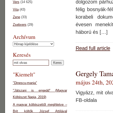
dolgozom párhu
Vers
(14 625)
félig bosnyák-fé
Vita
(43)
korabeli dokum
Zene
(33)
évesen menekít
Zsebvers
(29)
háború és […]
Archívum
Archívum
Read full article
Keresés
Gergely Tamá
"Kiemelt"
május 24th, 20
"Dinescu-mania"
"Játszani is engedd" (Magyar
Vigyázz, mit olv
Költészet Napja, 2019)
FB-oldala
A magyar költészettől megihletve –
Brit költők József Attilával