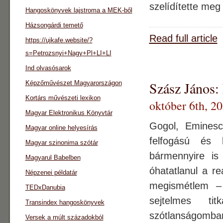
szelídítette meg
Hangoskönyvek lajstroma a MEK-ből
Házsongárdi temető
Read full article
https://ujkafe.website/?
s=Petrozsnyi+Nagy+Pl+LI+LI
Ind olvasósarok
Szász János:
Képzőművészet Magyarországon
Kortárs művészeti lexikon
október 6th, 2
Magyar Elektronikus Könyvtár
Gogol, Emines
Magyar online helyesírás
felfogású és 
Magyar szinonima szótár
bármennyire is
Magyarul Babelben
óhatatlanul a re
Népzenei példatár
megismétlem – 
TEDxDanubia
sejtelmes tit
Transindex hangoskönyvek
szótlanságomban
Versek a múlt századokból