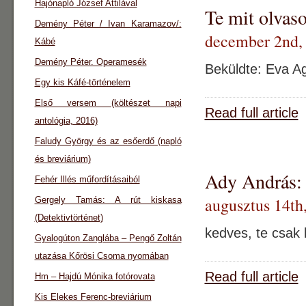
Hajónapló József Attilával
Te mit olvaso
Demény Péter / Ivan Karamazov/:
december 2nd,
Kábé
Demény Péter. Operamesék
Beküldte: Eva A
Egy kis Káfé-történelem
Első versem (költészet napi
Read full article
antológia, 2016)
Faludy György és az esőerdő (napló
és breviárium)
Ady András: 
Fehér Illés műfordításaiból
augusztus 14th
Gergely Tamás: A rút kiskasa
(Detektivtörténet)
kedves, te csak 
Gyalogúton Zanglába – Pengő Zoltán
utazása Kőrösi Csoma nyomában
Read full article
Hm – Hajdú Mónika fotórovata
Kis Elekes Ferenc-breviárium