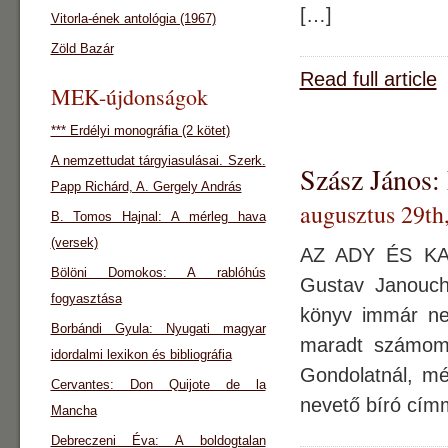
[…]
Vitorla-ének antológia (1967)
Zöld Bazár
Read full article
MEK-újdonságok
*** Erdélyi monográfia (2 kötet)
A nemzettudat tárgyiasulásai. Szerk.
Szász János:
Papp Richárd, A. Gergely András
augusztus 29th
B. Tomos Hajnal: A mérleg hava
(versek)
AZ ADY ÉS KAFK
Bölöni Domokos: A rablóhús
Gustav Janouch
fogyasztása
könyv immár ne
Borbándi Gyula: Nyugati magyar
maradt számomr
idordalmi lexikon és bibliográfia
Gondolatnál, mé
Cervantes: Don Quijote de la
nevető bíró címm
Mancha
Debreczeni Éva: A boldogtalan