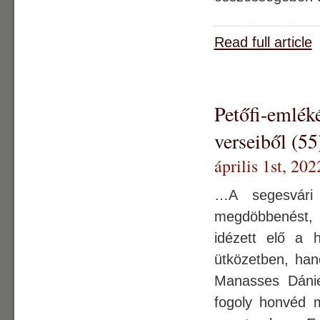
Read full article
Petőfi-emlék
verseiből (55
április 1st, 202
…A segesvári
megdöbbenést, r
idézett elő a 
ütközetben, han
Manasses Dániel
fogoly honvéd 