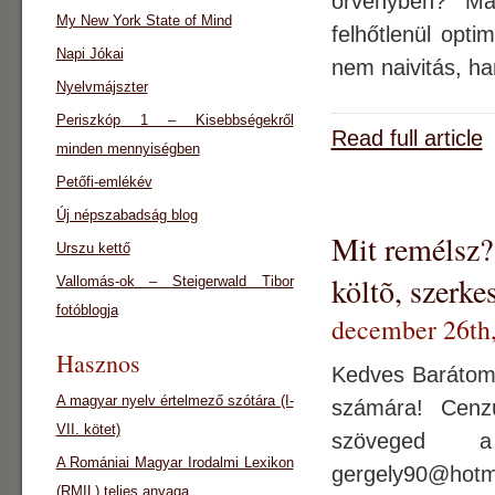
örvényben? Ma
My New York State of Mind
felhőtlenül opt
Napi Jókai
nem naivitás, h
Nyelvmájszter
Periszkóp 1 – Kisebbségekről
Read full article
minden mennyiségben
Petőfi-emlékév
Új népszabadság blog
Mit remélsz?
Urszu kettő
költõ, szerke
Vallomás-ok – Steigerwald Tibor
fotóblogja
december 26th
Hasznos
Kedves Barátom!
A magyar nyelv értelmező szótára (I-
számára! Cenzú
VII. kötet)
szöveged a
A Romániai Magyar Irodalmi Lexikon
gergely90@hotm
(RMIL) teljes anyaga