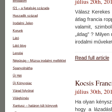
július 20th, 20
eirodalom
f21 – a fiatalság százada
Válasz Kerekes 
Huszadik század
átlag francia ro
Irodalmi Jelen
valamit, szimbo
Korunk
„átlag” ? Milyen
Látó
irodalmi műveket,
Látó blog
Lenolaj
Read full article
Népújság – Múzsa irodalmi melléklet
Spanyolnátha
Új Hét
Kocsis Franc
Új Könyvpiac
július 30th, 20
Várad folyóirat
Világhírnév
Ha olyan kénysz
Xantusz – határon túli könyvek
hogy a lázadásh