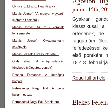
Ágoston Hug
Lőrincz L. László: Huan-ti átka
június 15th, 20
Máriás József: "A magyar vigyázó"
Gyakran gondo
(Németh Lászlóról)
klasszikusai 
Máriás József: Az iró – korának
értenének, de
lelkiismerete
faggatnám őket
Máriás József: Olvasmányaim
ösvényein
felfedezéssel k
Máriás József: Olvassunk bele…
első pontként m
Oláh István: A virágmindenség
18.4.8. februárj
fényképe (válogatott versek)
Pessoa Fernando: A kétségek
Read full article
könyve
Petrozsényi Nagy Pál: A zene
hullámhosszán
Elekes Feren
Petrozsényi Nagy Pál: Smekkerek