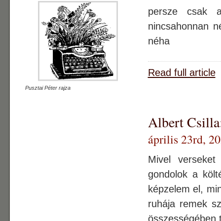
persze csak a
nincsahonnan né
néha
Read full article
Pusztai Péter rajza
Albert Csilla
április 23rd, 2
Mivel verseket 
gondolok a költ
képzelem el, min
ruhája remek sz
összességében t