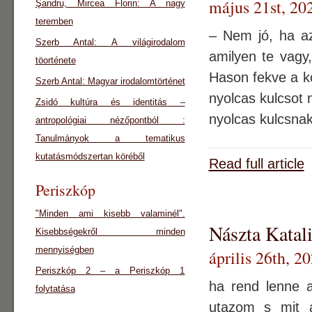
május 21st, 20
Şandru, Mircea Florin: A nagy
teremben
– Nem jó, ha az
Szerb Antal: A világirodalom
amilyen te vagy
töorténete
Hason fekve a k
Szerb Antal: Magyar irodalomtörténet
nyolcas kulcsot
Zsidó kultúra és identitás –
nyolcas kulcsnak
antropológiai nézőpontból :
Tanulmányok a tematikus
kutatásmódszertan köréből
Read full article
Periszkóp
"Minden ami kisebb valaminél".
Nászta Katal
Kisebbségekről minden
mennyiségben
április 26th, 2
Periszkóp 2 – a Periszkóp 1
ha rend lenne 
folytatása
utazom s mit a