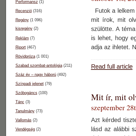
Performansz
(1)
Futok a lelkem t
Recenzió
(316)
mit írok, mit ol
Regény
(1 096)
szülötte. A téma
kisregény
(2)
is lehet, hogy 
Reklám
(7)
adja az ihletet.
Riport
(467)
Rövidpróza
(1 001)
Szabad szombat-antológia
(211)
Read full article
Száz év – nagy háború
(492)
Színpadi jelenet
(79)
Szóbogáncs
(100)
Mit ír, mit 
Tánc
(3)
szeptember 28t
Tanulmány
(73)
Azt kérded tisz
Vallomás
(2)
lásd az alábbi s
Vendégség
(2)