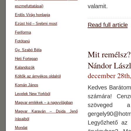
valamit.
eszmefuttatásai)
Erdős Virág honlapja
Ezüst híd – Srebrni most
Read full article
Feriforma
Fotótanú
Gy. Szabó Béla
Mit remélsz
Heti Fortepan
Nándor Lászl
Kalandozók
december 28th
Költők az árnyékos oldalról
Komán János
Kedves Barátom!
Levelek New Yorkból
számára! Cenzú
Magyar emlékek – a nagyvilágban
szöveged a
Magyar Karaván – Dsida Jenő
gergely90@ho
írásaiból
Legyőzhető az 
Mondat