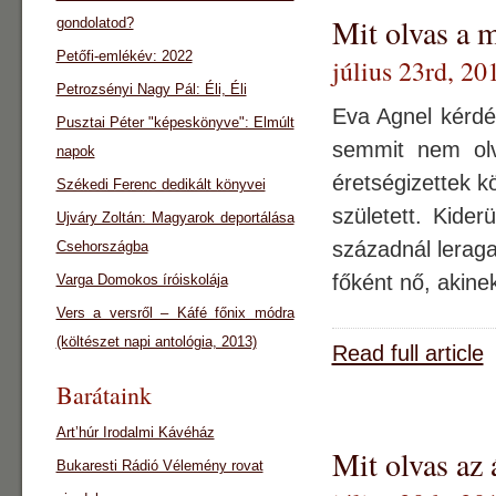
Mit olvas a 
gondolatod?
Petőfi-emlékév: 2022
július 23rd, 20
Petrozsényi Nagy Pál: Éli, Éli
Eva Agnel kérdé
Pusztai Péter "képeskönyve": Elmúlt
semmit nem olv
napok
éretségizettek k
Székedi Ferenc dedikált könyvei
született. Kide
Ujváry Zoltán: Magyarok deportálása
századnál leraga
Csehországba
főként nő, akine
Varga Domokos íróiskolája
Vers a versről – Káfé főnix módra
(költészet napi antológia, 2013)
Read full article
Barátaink
Art’húr Irodalmi Kávéház
Mit olvas az 
Bukaresti Rádió Vélemény rovat