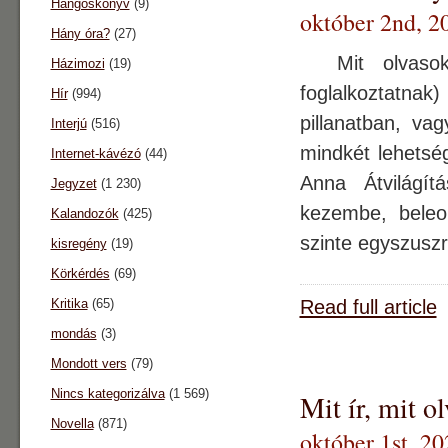
Hangoskönyv
(9)
október 2nd, 2
Hány óra?
(27)
Mit olvasok,
Házimozi
(19)
foglalkoztatna
Hír
(994)
pillanatban, va
Interjú
(516)
mindkét lehetsé
Internet-kávézó
(44)
Anna Átvilágítá
Jegyzet
(1 230)
kezembe, beleo
Kalandozók
(425)
szinte egyszuszr
kisregény
(19)
Körkérdés
(69)
Kritika
(65)
Read full article
mondás
(3)
Mondott vers
(79)
Nincs kategorizálva
(1 569)
Mit ír, mit o
Novella
(871)
október 1st, 20