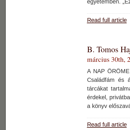
egyetemben. „Ez
Read full article
B. Tomos Haj
március 30th, 
A NAP ÖRÖME Mo
Családfám és á
tárcákat tartal
érdekel, privátb
a könyv előszavá
Read full article