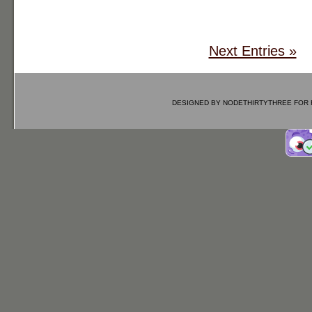
Next Entries »
DESIGNED BY
NODETHIRTYTHREE
FOR