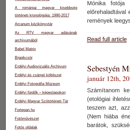
Mónika fotój
A romániai magyar kisebbség
előrehaladtával
történeti kronológiája: 1990-2017
remények leegys
Arcanum kézikönyvtár
Az RTV magyar adásának
Read full article
archívumából
Babel Matrix
Bigpikcsör
Sebestyén Mi
Erdélyi Audiovizuális Archivum
Erdélyi és csángó költészet
január 12th, 2
Erdélyi Fotográfia Múzeum
Számítanom kell
Erdélyi fürdők – képeslapokon
(etológiai ihlet
Erdélyi Magyar Szótörténeti Tár
teszem azt, azz
Fortepan.hu
(Nem hiába énekl
Fotóművészet
barátok, szüks
Fotós oldalak