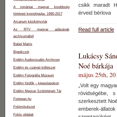
csikk maradt H
A romániai magyar kisebbség
érveid bérlova
történeti kronológiája: 1990-2017
Arcanum kézikönyvtár
Read full article
Az RTV magyar adásának
archívumából
Babel Matrix
Bigpikcsör
Lukácsy Sánd
Erdélyi Audiovizuális Archivum
Noé bárkája
Erdélyi és csángó költészet
május 25th, 20
Erdélyi Fotográfia Múzeum
Erdélyi fürdők – képeslapokon
„Volt egy magyar
Erdélyi Magyar Szótörténeti Tár
rövidségébe, s
Fortepan.hu
szerkesztett Noé
Fotóművészet
emberek-állato
Fotós oldalak
szemtanúként – m