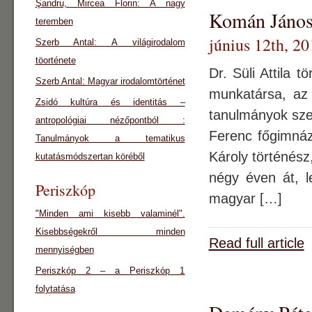
Şandru, Mircea Florin: A nagy
Komán János:
teremben
június 12th, 20
Szerb Antal: A világirodalom
töorténete
Dr. Süli Attila 
Szerb Antal: Magyar irodalomtörténet
munkatársa, az 
Zsidó kultúra és identitás –
tanulmányok sze
antropológiai nézőpontból :
Ferenc főgimnáz
Tanulmányok a tematikus
Károly történész
kutatásmódszertan köréből
négy éven át, l
Periszkóp
magyar […]
"Minden ami kisebb valaminél".
Kisebbségekről minden
Read full article
mennyiségben
Periszkóp 2 – a Periszkóp 1
folytatása