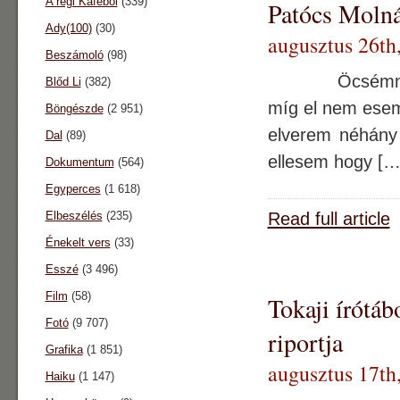
A régi Káféból
(339)
Patócs Moln
Ady(100)
(30)
augusztus 26th
Beszámoló
(98)
Öcsémnek Ha
Blőd Li
(382)
míg el nem 
Böngészde
(2 951)
elverem néh
Dal
(89)
ellesem hogy […
Dokumentum
(564)
Egyperces
(1 618)
Elbeszélés
(235)
Read full article
Énekelt vers
(33)
Esszé
(3 496)
Film
(58)
Tokaji írótáb
Fotó
(9 707)
riportja
Grafika
(1 851)
augusztus 17th
Haiku
(1 147)