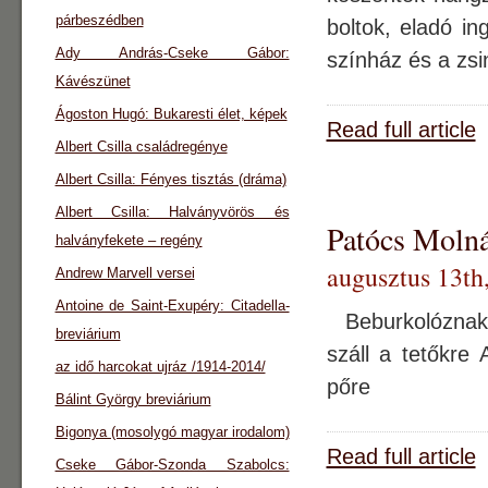
párbeszédben
boltok, eladó in
Ady András-Cseke Gábor:
színház és a zsi
Kávészünet
Ágoston Hugó: Bukaresti élet, képek
Read full article
Albert Csilla családregénye
Albert Csilla: Fényes tisztás (dráma)
Albert Csilla: Halványvörös és
Patócs Molná
halványfekete – regény
augusztus 13th
Andrew Marvell versei
Antoine de Saint-Exupéry: Citadella-
Beburkolóznak 
breviárium
száll a tetőkre 
az idő harcokat ujráz /1914-2014/
pőre
Bálint György breviárium
Bigonya (mosolygó magyar irodalom)
Read full article
Cseke Gábor-Szonda Szabolcs: