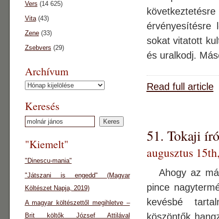
Vers
(14 625)
következtetés
Vita
(43)
érvényesítésre
Zene
(33)
sokat vitatott k
Zsebvers
(29)
és uralkodj. Más
Archívum
Read full article
Archívum
Keresés
51. Tokaji ír
"Kiemelt"
augusztus 15th
"Dinescu-mania"
Ahogy az már j
"Játszani is engedd" (Magyar
pince nagytermé
Költészet Napja, 2019)
kevésbé tarta
A magyar költészettől megihletve –
köszöntők hangza
Brit költők József Attilával