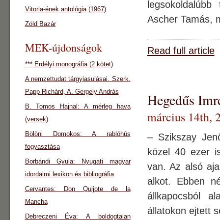
legsokoldalúbb 
Vitorla-ének antológia (1967)
Ascher Tamás, m
Zöld Bazár
MEK-újdonságok
Read full article
*** Erdélyi monográfia (2 kötet)
A nemzettudat tárgyiasulásai. Szerk.
Papp Richárd, A. Gergely András
Hegedűs Imre
B. Tomos Hajnal: A mérleg hava
március 14th, 
(versek)
Bölöni Domokos: A rablóhús
– Szikszay Jen
fogyasztása
közel 40 ezer is
Borbándi Gyula: Nyugati magyar
van. Az alsó aja
idordalmi lexikon és bibliográfia
alkot. Ebben n
Cervantes: Don Quijote de la
állkapocsból a
Mancha
állatokon ejtett 
Debreczeni Éva: A boldogtalan