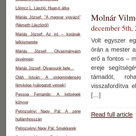
Lőrincz L. László: Huan-ti átka
Molnár Vilmo
Máriás József: "A magyar vigyázó"
(Németh Lászlóról)
december 5th,
Máriás József: Az iró – korának
Volt egyszer eg
lelkiismerete
órán a mester a
Máriás József: Olvasmányaim
erő a fontos – m
ösvényein
ereje segítségé
Máriás József: Olvassunk bele…
támadót, roh
Oláh István: A virágmindenség
visszafordítva e
fényképe (válogatott versek)
[…]
Pessoa Fernando: A kétségek
könyve
Petrozsényi Nagy Pál: A zene
Read full article
hullámhosszán
Petrozsényi Nagy Pál: Smekkerek