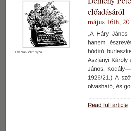
Demény Péter
előadásáról
május 16th, 20
„A Háry János 
hanem észrevét
hódító burleszk
Pusztai Péter rajza
Aszlányi Károly
János. Kodály—
1926/21.) A szö
olvasható, és g
Read full article