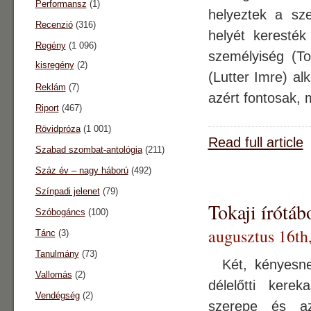
Performansz
(1)
helyeztek a sze
Recenzió
(316)
helyét keresté
Regény
(1 096)
személyiség (Toó
kisregény
(2)
(Lutter Imre) al
Reklám
(7)
azért fontosak, 
Riport
(467)
Rövidpróza
(1 001)
Read full article
Szabad szombat-antológia
(211)
Száz év – nagy háború
(492)
Színpadi jelenet
(79)
Tokaji írótáb
Szóbogáncs
(100)
augusztus 16th
Tánc
(3)
Tanulmány
(73)
Két, kényesnek
Vallomás
(2)
délelőtti kere
Vendégség
(2)
szerepe és a