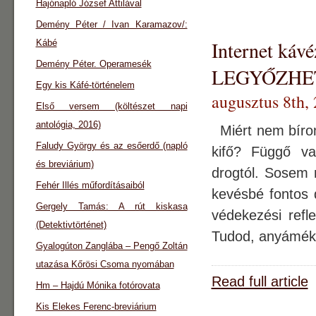
Hajónapló József Attilával
Demény Péter / Ivan Karamazov/:
Internet k
Kábé
Demény Péter. Operamesék
LEGYŐZHE
Egy kis Káfé-történelem
augusztus 8th,
Első versem (költészet napi
antológia, 2016)
Miért nem bírom
Faludy György és az esőerdő (napló
kifő? Függő v
és breviárium)
drogtól. Sosem
Fehér Illés műfordításaiból
kevésbé fontos 
Gergely Tamás: A rút kiskasa
védekezési refl
(Detektivtörténet)
Tudod, anyámék 
Gyalogúton Zanglába – Pengő Zoltán
utazása Kőrösi Csoma nyomában
Read full article
Hm – Hajdú Mónika fotórovata
Kis Elekes Ferenc-breviárium