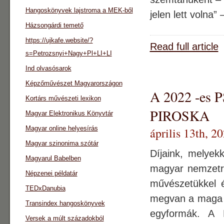
Hangoskönyvek lajstroma a MEK-ből
jelen lett volna”
Házsongárdi temető
https://ujkafe.website/?
Read full article
s=Petrozsnyi+Nagy+Pl+LI+LI
Ind olvasósarok
Képzőművészet Magyarországon
A 2022 -es
Kortárs művészeti lexikon
PIROSKA
Magyar Elektronikus Könyvtár
Magyar online helyesírás
április 13th, 2
Magyar szinonima szótár
Díjaink, melyek
Magyarul Babelben
magyar nemzetrő
Népzenei példatár
művészetükkel 
TEDxDanubia
megvan a maga 
Transindex hangoskönyvek
egyformák. A 
Versek a múlt századokból