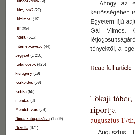
Hangoskönyv
(9)
Ahogy az elej
Hány óra?
(27)
kettősségében te
Házimozi
(19)
Egyetem ifjú ad
Hír
(994)
Gál Vilmos, G
Interjú
(516)
létjogosultságár
Internet-kávézó
(44)
tényektől, a leg
Jegyzet
(1 230)
Kalandozók
(425)
Read full article
kisregény
(19)
Körkérdés
(69)
Kritika
(65)
Tokaji tábor
mondás
(3)
riportja
Mondott vers
(79)
augusztus 17th
Nincs kategorizálva
(1 569)
Novella
(871)
Augusztus. 15-