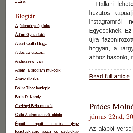
zEtna
Hallani lehetet
huzatos kapualj
Blogtár
instagramról 
A jódeménység foka
Egyeseknek. Ez e
Ádám Gyula fotói
újra fazonírozo
Albert Csilla blogja
hogyan, a tárg
Áldás az utazóra
ahhoz hasonló, 
Andrassew Iván
Apám, a program működik
Read full article
Aranytalicska
Bálint Tibor honlapja
Balla D. Károly
Patócs Molná
Cselényi Béla munkái
június 22nd, 2
Csíki András szerzői oldala
Égből kapott mesék (Egy
Az alábbi verse
légiutaskísérő pazar és szubjektív