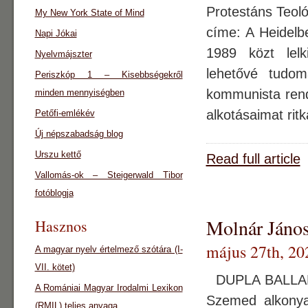
Protestáns Teoló
My New York State of Mind
címe: A Heidelb
Napi Jókai
1989 közt lelk
Nyelvmájszter
lehetővé tudom
Periszkóp 1 – Kisebbségekről
kommunista rends
minden mennyiségben
alkotásaimat ritk
Petőfi-emlékév
Új népszabadság blog
Urszu kettő
Read full article
Vallomás-ok – Steigerwald Tibor
fotóblogja
Molnár János
Hasznos
május 27th, 20
A magyar nyelv értelmező szótára (I-
VII. kötet)
DUPLA BALLAD
A Romániai Magyar Irodalmi Lexikon
Szemed alkonyat
(RMIL) teljes anyaga