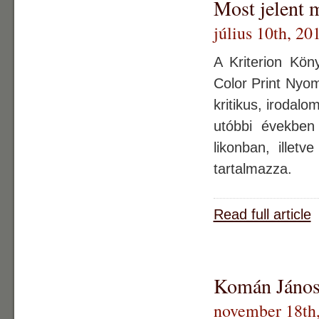
Most jelent 
július 10th, 20
A Kriterion Kön
Color Print Nyom
kritikus, irodal
utóbbi években
likonban, illetv
tartalmazza.
Read full article
Komán János:
november 18th