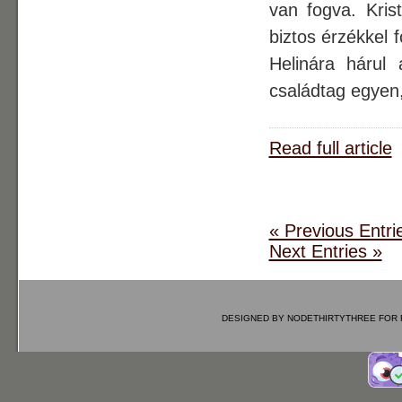
van fogva. Krist
biztos érzékkel 
Helinára hárul
családtag egyen
Read full article
« Previous Entri
Next Entries »
DESIGNED BY
NODETHIRTYTHREE
FOR