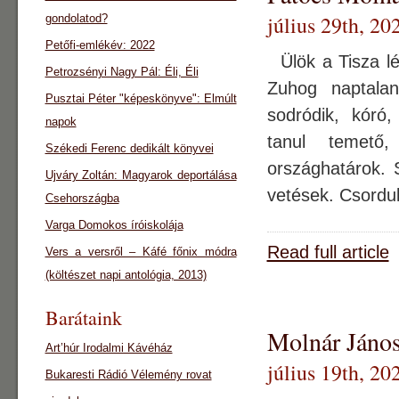
július 29th, 20
gondolatod?
Petőfi-emlékév: 2022
Ülök a Tisza lé
Petrozsényi Nagy Pál: Éli, Éli
Zuhog naptala
Pusztai Péter "képeskönyve": Elmúlt
sodródik, kóró,
napok
tanul temető,
Székedi Ferenc dedikált könyvei
országhatárok. 
Ujváry Zoltán: Magyarok deportálása
vetések. Csordul
Csehországba
Varga Domokos íróiskolája
Read full article
Vers a versről – Káfé főnix módra
(költészet napi antológia, 2013)
Barátaink
Molnár János
Art’húr Irodalmi Kávéház
július 19th, 20
Bukaresti Rádió Vélemény rovat