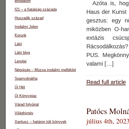
eirodalom
Azóta is, hogy
f21 – a fiatalság százada
Haus der Kunst l
Huszadik század
gesztus: egy n
Irodalmi Jelen
miközben O-han
Korunk
extázis csúcs
Látó
Rácsodálkozás?
Látó blog
PUS. Megkönnyeb
Lenolaj
valami […]
Népújság – Múzsa irodalmi melléklet
Spanyolnátha
Read full article
Új Hét
Új Könyvpiac
Várad folyóirat
Patócs Molná
Világhírnév
július 4th, 202
Xantusz – határon túli könyvek