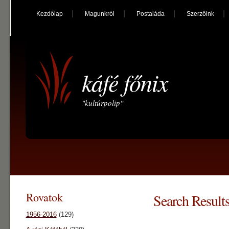
Kezdőlap
Magunkról
Postaláda
Szerzőink
káfé főnix
"kultúrpolip"
Rovatok
Search Results
1956-2016
(129)