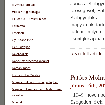
János a Szilágy
eszmefuttatásai)
feleségével, Ba
Erdős Virág honlapja
Szilágyújlakra
Ezüst híd – Srebrni most
magyarnak ta
Feriforma
tudom milyen
Fotótanú
csontglóriájában
Gy. Szabó Béla
Heti Fortepan
Read full article
Kalandozók
Költők az árnyékos oldalról
Komán János
Patócs Molná
Levelek New Yorkból
Magyar emlékek – a nagyvilágban
június 16th, 20
Magyar Karaván – Dsida Jenő
1949. november 
írásaiból
Szegeden élek.
Mondat