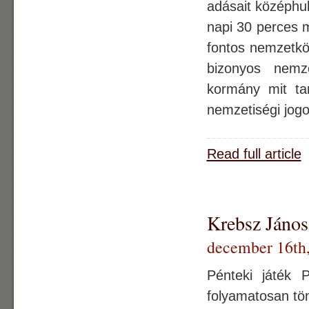
adásait középhu
napi 30 perces 
fontos nemzetkö
bizonyos nemz
kormány mit tar
nemzetiségi jog
Read full article
Krebsz János:
december 16th
Pénteki játék 
folyamatosan tö