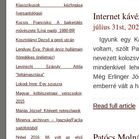
Klasszikusok kézfogása
Internet káv
(versantológia)
Kocsis Francisko: A bajkerülés
július 31st, 20
művészete [Lírai napló, 1980-89]
Igyunk egy Kaf
Kosztolányi Dezső a pesti utcán
voltam, szólt P
Lendvay Éva: Pokoli árviz hullámain
nevezett kolozsv
(töredékes önéletrajz)
mindenkivel leh
Levinschi Szávuly Attila
"feltámasztása"
Még Erlinger Jós
Lokodi Imre: Egy szuszra
emberré vált a ha
Magyar költészetnapi verscsokor,
2015
Read full article
Máriás József: Kitépett noteszlapok
Minerva archivum – Igazság/Faclia
sajtófotóiból
Patócs Molná
Nobel 2016: Mi volt az első