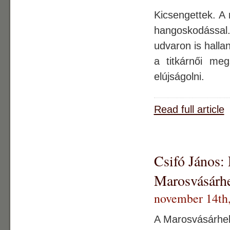
Kicsengettek. A 
hangoskodással.
udvaron is hallan
a titkárnői me
elújságolni.
Read full article
Csifó János: 
Marosvásárh
november 14th
A Marosvásárhely