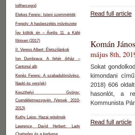
tollhercegnő
Read full article
Elekes Ferenc: Isteni szemmérték
Fregoly: A hasbeszélés művészete
Így költök én – Április 11. a Káfé
Komán János
főnixen (2017)
II. Veress Albert: Életszilánkok
május 8th, 201
Ion Dumbrava: A fehér őrház –
Sokat gondolkod
Cantonul alb
kimondani című
Kenéz Ferenc: A szabadulóművész.
Napló és vers(ek)
2018) 606 oldal
Keszthelyi György:
hasonlót, a r
Csendéletmezsgyén. (Versek, 2010-
Kommunista Párt 
2013)
Kuthy Lajos: Hazai rejtelmek
Read full article
Lawrence, David Herbert: Lady
Chatterley és a kedvese