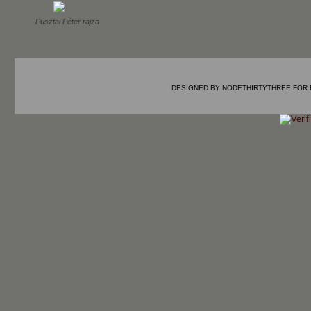
Pusztai Péter rajza
DESIGNED BY
NODETHIRTYTHREE
FOR