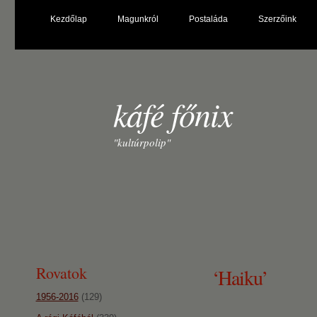
Kezdőlap
Magunkról
Postaláda
Szerzőink
káfé főnix
"kultúrpolip"
Rovatok
‘Haiku’
1956-2016
(129)