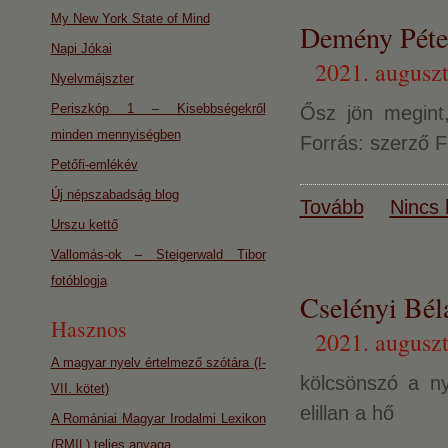
My New York State of Mind
Demény Péter
Napi Jókai
2021. auguszt
Nyelvmájszter
Periszkóp 1 – Kisebbségekről
Ősz jön megint,
minden mennyiségben
Forrás: szerző F
Petőfi-emlékév
Új népszabadság blog
Tovább
Nincs 
Urszu kettő
Vallomás-ok – Steigerwald Tibor
fotóblogja
Cselényi 
Hasznos
2021. auguszt
A magyar nyelv értelmező szótára (I-
kölcsönszó a n
VII. kötet)
elillan a hő
A Romániai Magyar Irodalmi Lexikon
(RMIL) teljes anyaga