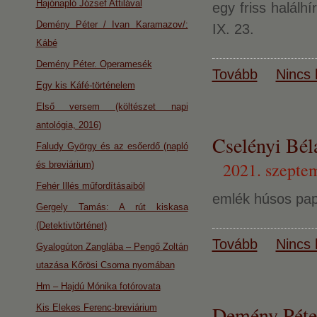
Hajónapló József Attilával
egy friss halál
Demény Péter / Ivan Karamazov/:
IX. 23.
Kábé
Demény Péter. Operamesék
Tovább
Nincs 
Egy kis Káfé-történelem
Első versem (költészet napi
antológia, 2016)
Cselényi 
Faludy György és az esőerdő (napló
2021. szepte
és breviárium)
Fehér Illés műfordításaiból
emlék húsos papr
Gergely Tamás: A rút kiskasa
(Detektivtörténet)
Tovább
Nincs 
Gyalogúton Zanglába – Pengő Zoltán
utazása Kőrösi Csoma nyomában
Hm – Hajdú Mónika fotórovata
Demény Péte
Kis Elekes Ferenc-breviárium