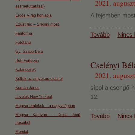
2021. auguszt
eszmefuttatásai)
A fejemben most
Erdős Virág honlapja
Ezüst híd – Srebrni most
Feriforma
Tovább
Nincs 
Fotótanú
Gy. Szabó Béla
Heti Fortepan
Cselényi Bél
Kalandozók
2021. auguszt
Költők az árnyékos oldalról
sípol a csengő h
Komán János
12.
Levelek New Yorkból
Magyar emlékek – a nagyvilágban
Magyar Karaván – Dsida Jenő
Tovább
Nincs 
írásaiból
Mondat