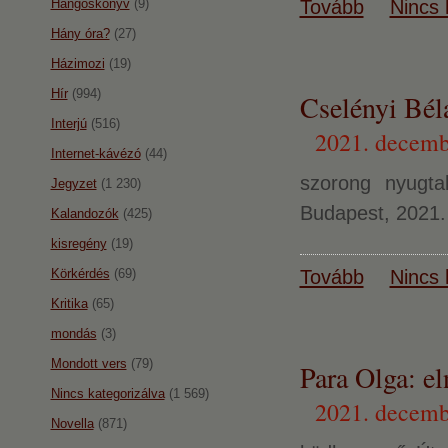
Hangoskönyv
(9)
Tovább
Nincs 
Hány óra?
(27)
Házimozi
(19)
Hír
(994)
Cselényi Bél
Interjú
(516)
2021. decemb
Internet-kávézó
(44)
szorong nyugt
Jegyzet
(1 230)
Budapest, 2021. 
Kalandozók
(425)
kisregény
(19)
Körkérdés
(69)
Tovább
Nincs 
Kritika
(65)
mondás
(3)
Mondott vers
(79)
Para Olga: e
Nincs kategorizálva
(1 569)
2021. decemb
Novella
(871)