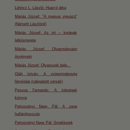
Lőrincz L. László: Huan-ti átka
Máriás József: "A magyar vigyázó"
(Németh Lászlóról)
Máriás József: Az iró – korának
lelkiismerete
Máriás József: Olvasmányaim
ösvényein
Máriás József: Olvassunk bele…
Oláh István: A virágmindenség
fényképe (válogatott versek)
Pessoa Fernando: A kétségek
könyve
Petrozsényi Nagy Pál: A zene
hullámhosszán
Petrozsényi Nagy Pál: Smekkerek