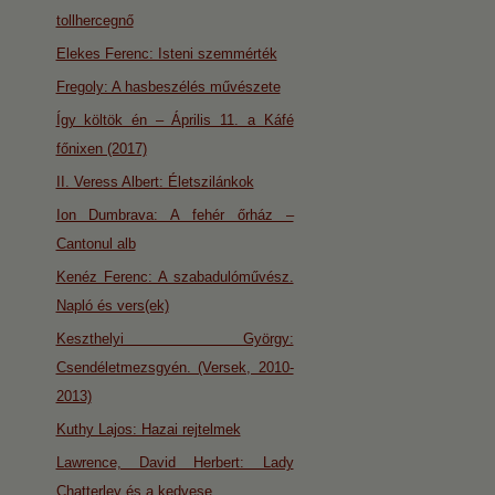
tollhercegnő
Elekes Ferenc: Isteni szemmérték
Fregoly: A hasbeszélés művészete
Így költök én – Április 11. a Káfé
főnixen (2017)
II. Veress Albert: Életszilánkok
Ion Dumbrava: A fehér őrház –
Cantonul alb
Kenéz Ferenc: A szabadulóművész.
Napló és vers(ek)
Keszthelyi György:
Csendéletmezsgyén. (Versek, 2010-
2013)
Kuthy Lajos: Hazai rejtelmek
Lawrence, David Herbert: Lady
Chatterley és a kedvese