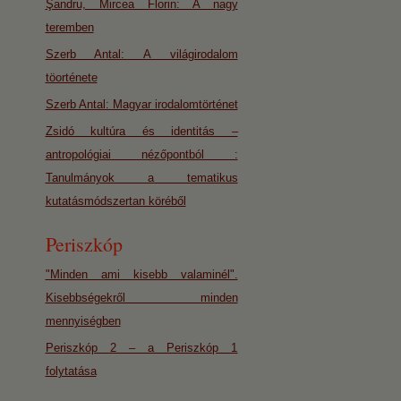
Şandru, Mircea Florin: A nagy
teremben
Szerb Antal: A világirodalom
töorténete
Szerb Antal: Magyar irodalomtörténet
Zsidó kultúra és identitás –
antropológiai nézőpontból :
Tanulmányok a tematikus
kutatásmódszertan köréből
Periszkóp
"Minden ami kisebb valaminél".
Kisebbségekről minden
mennyiségben
Periszkóp 2 – a Periszkóp 1
folytatása