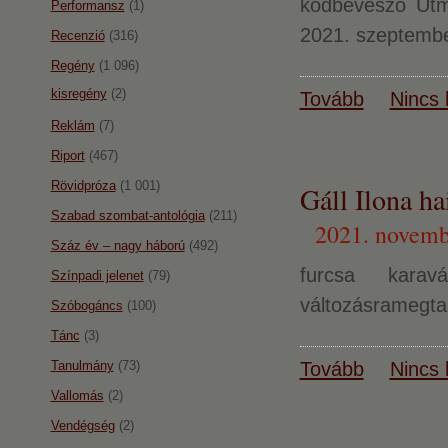
ködbevesző Útmi
Performansz
(1)
2021. szeptembe
Recenzió
(316)
Regény
(1 096)
kisregény
(2)
Tovább
Nincs 
Reklám
(7)
Riport
(467)
Rövidpróza
(1 001)
Gáll Ilona ha
Szabad szombat-antológia
(211)
2021. novemb
Száz év – nagy háború
(492)
furcsa karav
Színpadi jelenet
(79)
változásramegta
Szóbogáncs
(100)
Tánc
(3)
Tanulmány
(73)
Tovább
Nincs 
Vallomás
(2)
Vendégség
(2)