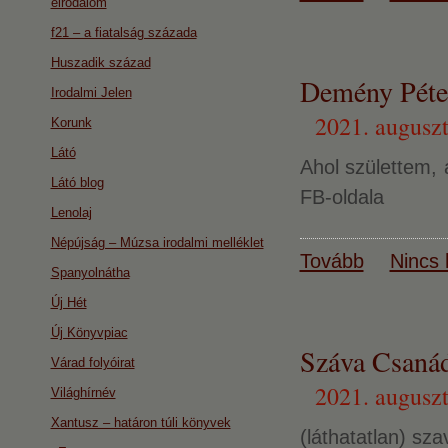
eirodalom
f21 – a fiatalság százada
Huszadik század
Demény Péter
Irodalmi Jelen
2021. auguszt
Korunk
Látó
Ahol születtem, 
Látó blog
FB-oldala
Lenolaj
Népújság – Múzsa irodalmi melléklet
Tovább
Nincs 
Spanyolnátha
Új Hét
Új Könyvpiac
Száva Csanád
Várad folyóirat
2021. auguszt
Világhírnév
Xantusz – határon túli könyvek
(láthatatlan) s