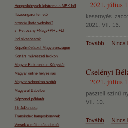
2021. július 1
Hangoskönyvek lajstroma a MEK-ből
Házsongárdi temető
kesernyés zacc
https://ujkafe.website/?
2021. VII. 16.
s=Petrozsnyi+Nagy+Pl+LI+LI
Ind olvasósarok
Tovább
Nincs 
Képzőművészet Magyarországon
Kortárs művészeti lexikon
Magyar Elektronikus Könyvtár
Cselényi Béla
Magyar online helyesírás
2021. július 1
Magyar szinonima szótár
Magyarul Babelben
pasztell színű n
Népzenei példatár
VII. 10.
TEDxDanubia
Transindex hangoskönyvek
Tovább
Nincs 
Versek a múlt századokból