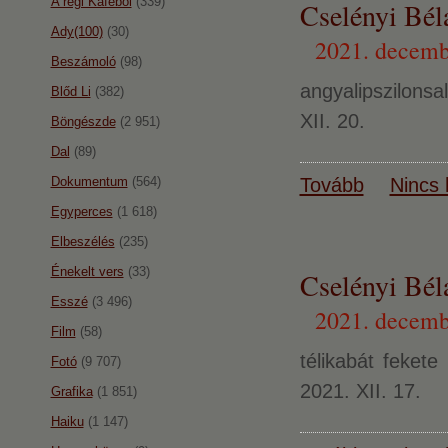
A régi Káféból
(339)
Cselényi Béla
Ady(100)
(30)
2021. decemb
Beszámoló
(98)
angyalipszilons
Blőd Li
(382)
XII. 20.
Böngészde
(2 951)
Dal
(89)
Dokumentum
(564)
Tovább
Nincs 
Egyperces
(1 618)
Elbeszélés
(235)
Énekelt vers
(33)
Cselényi Bél
Esszé
(3 496)
2021. decemb
Film
(58)
télikabát feket
Fotó
(9 707)
2021. XII. 17.
Grafika
(1 851)
Haiku
(1 147)