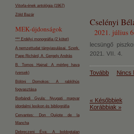
Vitorla-ének antológia (1967)
Zöld Bazár
Cselényi Bél
MEK-újdonságok
2021. július 6
*** Erdélyi monográfia (2 kötet)
lecsüngő piszk
A nemzettudat tárgyiasulásai. Szerk.
2021. VII. 4.
Papp Richárd, A. Gergely András
B. Tomos Hajnal: A mérleg hava
Tovább
Nincs 
(versek)
Bölöni Domokos: A rablóhús
fogyasztása
Borbándi Gyula: Nyugati magyar
« Későbbiek
idordalmi lexikon és bibliográfia
Korábbiak »
Cervantes: Don Quijote de la
Mancha
Debreczeni Éva: A boldogtalan