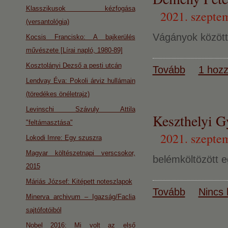
Klasszikusok kézfogása
2021. szepte
(versantológia)
Vágányok között 
Kocsis Francisko: A bajkerülés
művészete [Lírai napló, 1980-89]
Kosztolányi Dezső a pesti utcán
Tovább
1 hozz
Lendvay Éva: Pokoli árviz hullámain
(töredékes önéletrajz)
Levinschi Szávuly Attila
Keszthelyi 
"feltámasztása"
2021. szeptem
Lokodi Imre: Egy szuszra
Magyar költészetnapi verscsokor,
belémköltözött e
2015
Máriás József: Kitépett noteszlapok
Tovább
Nincs 
Minerva archivum – Igazság/Faclia
sajtófotóiból
Nobel 2016: Mi volt az első