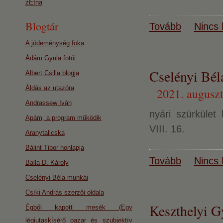
zEtna
Blogtár
Tovább
Nincs 
A jódeménység foka
Ádám Gyula fotói
Cselényi Bél
Albert Csilla blogja
Áldás az utazóra
2021. auguszt
Andrassew Iván
nyári szürkület
Apám, a program működik
VIII. 16.
Aranytalicska
Bálint Tibor honlapja
Tovább
Nincs 
Balla D. Károly
Cselényi Béla munkái
Csíki András szerzői oldala
Keszthelyi G
Égből kapott mesék (Egy
légiutaskísérő pazar és szubjektív