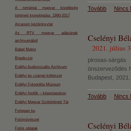
Tovább
Nincs 
A romániai magyar kisebbség
történeti kronológiája: 1990-2017
Arcanum kézikönyvtár
Az RTV magyar adásának
Cselényi Béla
archívumából
2021. július 3
Babel Matrix
Bigpikcsör
pirosas-sárg
Erdélyi Audiovizuális Archivum
önszerveződés h
Erdélyi és csángó költészet
Budapest, 2021. 
Erdélyi Fotográfia Múzeum
Erdélyi fürdők – képeslapokon
Tovább
Nincs 
Erdélyi Magyar Szótörténeti Tár
Fortepan.hu
Fotóművészet
Cselényi Bél
Fotós oldalak