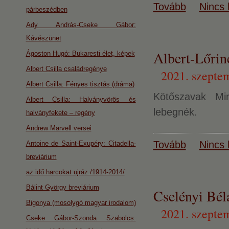
Tovább
Nincs 
párbeszédben
Ady András-Cseke Gábor:
Kávészünet
Albert-Lőr
Ágoston Hugó: Bukaresti élet, képek
Albert Csilla családregénye
2021. szepte
Albert Csilla: Fényes tisztás (dráma)
Kötőszavak Mi
Albert Csilla: Halványvörös és
lebegnék.
halványfekete – regény
Andrew Marvell versei
Tovább
Nincs 
Antoine de Saint-Exupéry: Citadella-
breviárium
az idő harcokat ujráz /1914-2014/
Bálint György breviárium
Cselényi Béla
Bigonya (mosolygó magyar irodalom)
2021. szepte
Cseke Gábor-Szonda Szabolcs: