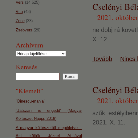
Vers
(14 625)
Cselényi Bél
Vita
(43)
2021. október
Zene
(33)
ne dobj rá követ
Zsebvers
(29)
X. 12.
Archívum
Archívum
Tovább
Nincs 
Keresés
Cselényi Bél
"Kiemelt"
2021. október
"Dinescu-mania"
"Játszani is engedd" (Magyar
szűk estélyibe
Költészet Napja, 2019)
2021. X. 11.
A magyar költészettől megihletve –
Brit költők József Attilával