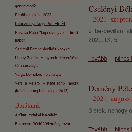
Cselényi Bél
gondolatod?
Petőfi-emlékév: 2022
2021. szeptem
Petrozsényi Nagy Pál: Éli, Éli
ó be-bevillan 
Pusztai Péter "képeskönyve": Elmúlt
2021. IX. 5.
napok
Székedi Ferenc dedikált könyvei
Tovább
Nincs 
Ujváry Zoltán: Magyarok deportálása
Csehországba
Varga Domokos íróiskolája
Vers a versről – Káfé főnix módra
Demény Péter
(költészet napi antológia, 2013)
2021. auguszt
Barátaink
Sietek, nehogy o
Art’húr Irodalmi Kávéház
Bukaresti Rádió Vélemény rovat
Tovább
Nincs 