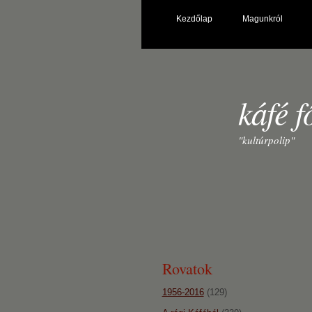
Kezdőlap
Magunkról
káfé f
"kultúrpolip"
Rovatok
1956-2016
(129)