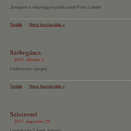
„Budapest a világ leggyönyörűbb pokla”/Fürst Izabella
Tovább
Nincs hozzászólás »
Szóbogáncs
2015. október 2.
Félálmomban /gergely
Tovább
Nincs hozzászólás »
Szisszenet
2015. augusztus 29.
Lengyel vagy?, kérdi. /Gergely