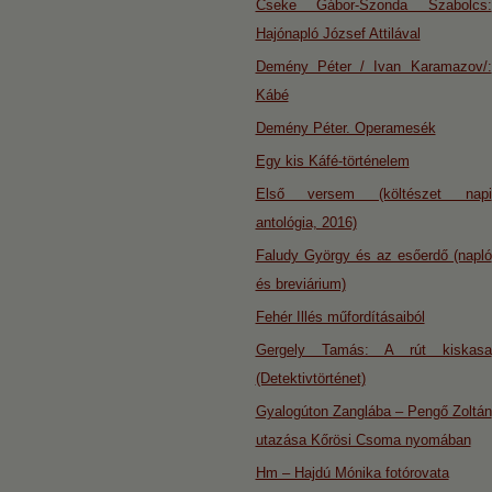
Cseke Gábor-Szonda Szabolcs:
Hajónapló József Attilával
Demény Péter / Ivan Karamazov/:
Kábé
Demény Péter. Operamesék
Egy kis Káfé-történelem
Első versem (költészet napi
antológia, 2016)
Faludy György és az esőerdő (napló
és breviárium)
Fehér Illés műfordításaiból
Gergely Tamás: A rút kiskasa
(Detektivtörténet)
Gyalogúton Zanglába – Pengő Zoltán
utazása Kőrösi Csoma nyomában
Hm – Hajdú Mónika fotórovata