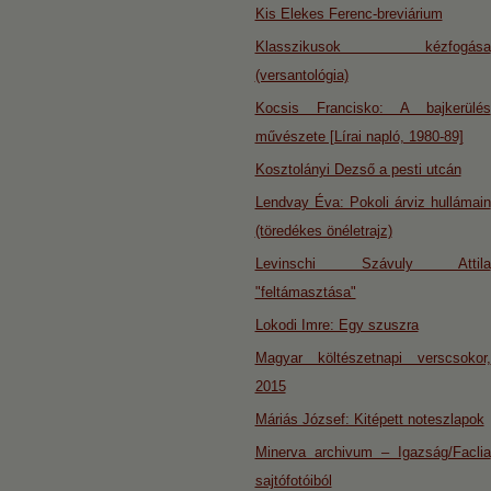
Kis Elekes Ferenc-breviárium
Klasszikusok kézfogása
(versantológia)
Kocsis Francisko: A bajkerülés
művészete [Lírai napló, 1980-89]
Kosztolányi Dezső a pesti utcán
Lendvay Éva: Pokoli árviz hullámain
(töredékes önéletrajz)
Levinschi Szávuly Attila
"feltámasztása"
Lokodi Imre: Egy szuszra
Magyar költészetnapi verscsokor,
2015
Máriás József: Kitépett noteszlapok
Minerva archivum – Igazság/Faclia
sajtófotóiból