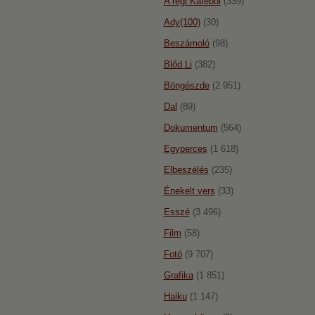
A régi Káféból
(339)
Ady(100)
(30)
Beszámoló
(98)
Blőd Li
(382)
Böngészde
(2 951)
Dal
(89)
Dokumentum
(564)
Egyperces
(1 618)
Elbeszélés
(235)
Énekelt vers
(33)
Esszé
(3 496)
Film
(58)
Fotó
(9 707)
Grafika
(1 851)
Haiku
(1 147)