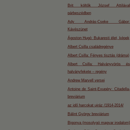
Brit költők József Attilával
párbeszédben
Ady András-Cseke Gábor:
Kávészünet
Ágoston Hugó: Bukaresti élet, képek
Albert Csilla családregénye
Albert Csilla: Fényes tisztás (dráma)
Albert Csilla: Halványvörös és
halványfekete – regény
Andrew Marvell versei
Antoine de Saint-Exupéry: Citadella-
breviárium
az idő harcokat ujráz /1914-2014/
Bálint György breviárium
Bigonya (mosolygó magyar irodalom)