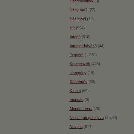
Hangoskönyv
(9)
Hány óra?
(27)
Házimozi
(19)
Hír
(994)
Interjú
(516)
Internet-kávézó
(44)
Jegyzet
(1 230)
Kalandozók
(425)
kisregény
(19)
Körkérdés
(69)
Kritika
(65)
mondás
(3)
Mondott vers
(79)
Nincs kategorizálva
(1 569)
Novella
(871)