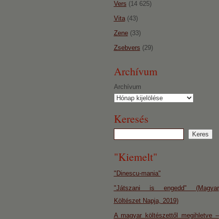
Vers
(14 625)
Vita
(43)
Zene
(33)
Zsebvers
(29)
Archívum
Archívum
Keresés
"Kiemelt"
"Dinescu-mania"
"Játszani is engedd" (Magyar
Költészet Napja, 2019)
A magyar költészettől megihletve –