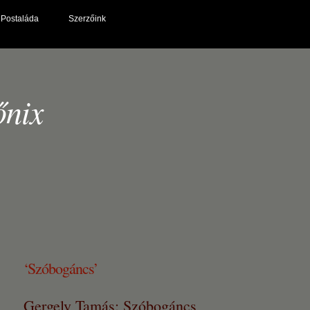
Postaláda
Szerzőink
őnix
‘Szóbogáncs’
Gergely Tamás: Szóbogáncs