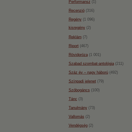
Performansz
(1)
Recenzió
(316)
Regény
(1 096)
kisregény
(2)
Reklám
(7)
Riport
(467)
Rövidpróza
(1 001)
Szabad szombat-antológia
(211)
Száz év – nagy háború
(492)
Színpadi jelenet
(79)
Szóbogáncs
(100)
Tánc
(3)
Tanulmány
(73)
Vallomás
(2)
Vendégség
(2)