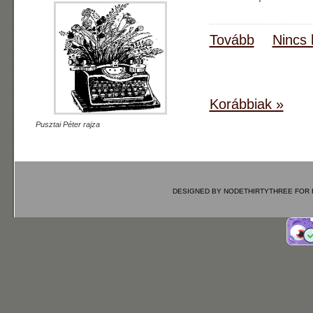
Tovább
Nincs 
Korábbiak »
Pusztai Péter rajza
DESIGNED BY
NODETHIRTYTHREE
FOR