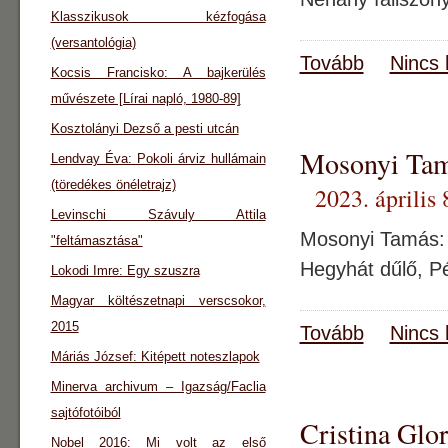
Klasszikusok kézfogása
(versantológia)
Tovább
Nincs 
Kocsis Francisko: A bajkerülés
művészete [Lírai napló, 1980-89]
Kosztolányi Dezső a pesti utcán
Mosonyi Tam
Lendvay Éva: Pokoli árviz hullámain
(töredékes önéletrajz)
2023. április 
Levinschi Szávuly Attila
Mosonyi Tamás: 
"feltámasztása"
Hegyhát dűlő, P
Lokodi Imre: Egy szuszra
Magyar költészetnapi verscsokor,
2015
Tovább
Nincs 
Máriás József: Kitépett noteszlapok
Minerva archivum – Igazság/Faclia
sajtófotóiból
Cristina Glor
Nobel 2016: Mi volt az első