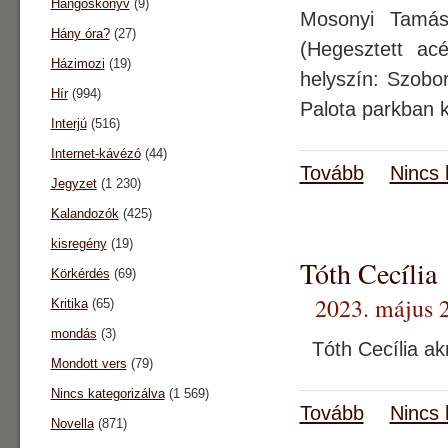
Hangoskönyv
(9)
Mosonyi Tamás
Hány óra?
(27)
(Hegesztett a
Házimozi
(19)
helyszín: Szobor
Hír
(994)
Palota parkban k
Interjú
(516)
Internet-kávézó
(44)
Tovább
Nincs 
Jegyzet
(1 230)
Kalandozók
(425)
kisregény
(19)
Tóth Cecília
Körkérdés
(69)
2023. május 2
Kritika
(65)
mondás
(3)
Tóth Cecília akr
Mondott vers
(79)
Nincs kategorizálva
(1 569)
Tovább
Nincs 
Novella
(871)