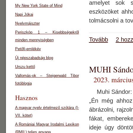
amelyet sok s
My New York State of Mind
eszközöket ahho
Napi Jókai
tolmácsolni a 
Nyelvmájszter
Periszkóp 1 – Kisebbségekről
Tovább
2 hozz
minden mennyiségben
Petőfi-emlékév
Új népszabadság blog
MUHI Sándor
Urszu kettő
Vallomás-ok – Steigerwald Tibor
2023. március
fotóblogja
Muhi Sándor: An
Hasznos
„Én még ahhoz 
A magyar nyelv értelmező szótára (I-
ábrázolni, rajzo
VII. kötet)
fákat, embereke
A Romániai Magyar Irodalmi Lexikon
ideje úgy döntö
(RMIL) teljes anyaga