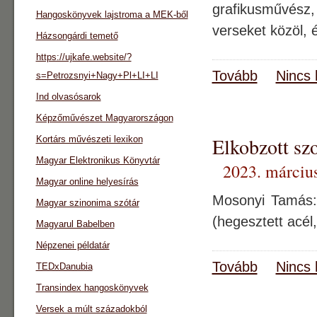
grafikusművész, 
Hangoskönyvek lajstroma a MEK-ből
verseket közöl, 
Házsongárdi temető
https://ujkafe.website/?
Tovább
Nincs 
s=Petrozsnyi+Nagy+Pl+LI+LI
Ind olvasósarok
Képzőművészet Magyarországon
Elkobzott sz
Kortárs művészeti lexikon
Magyar Elektronikus Könyvtár
2023. március
Magyar online helyesírás
Mosonyi Tamás: 
Magyar szinonima szótár
(hegesztett acél
Magyarul Babelben
Népzenei példatár
Tovább
Nincs 
TEDxDanubia
Transindex hangoskönyvek
Versek a múlt századokból