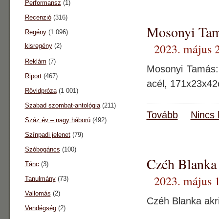
Performansz
(1)
Recenzió
(316)
Mosonyi Tam
Regény
(1 096)
2023. május 2
kisregény
(2)
Reklám
(7)
Mosonyi Tamás: 
Riport
(467)
acél, 171x23x4
Rövidpróza
(1 001)
Szabad szombat-antológia
(211)
Tovább
Nincs 
Száz év – nagy háború
(492)
Színpadi jelenet
(79)
Szóbogáncs
(100)
Czéh Blanka
Tánc
(3)
2023. május 1
Tanulmány
(73)
Vallomás
(2)
Czéh Blanka akri
Vendégség
(2)