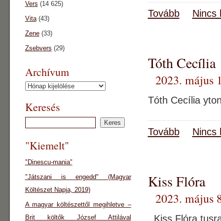
Vers
(14 625)
Tovább
Nincs 
Vita
(43)
Zene
(33)
Zsebvers
(29)
Tóth Cecília
Archívum
2023. május 1
Archívum
Tóth Cecília yto
Keresés
Tovább
Nincs 
"Kiemelt"
"Dinescu-mania"
Kiss Flóra
"Játszani is engedd" (Magyar
Költészet Napja, 2019)
2023. május 8
A magyar költészettől megihletve –
Kiss Flóra tusra
Brit költők József Attilával