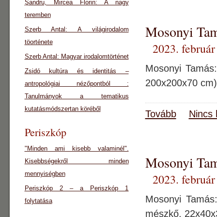
Şandru, Mircea Florin: A nagy
teremben
Mosonyi Tam
Szerb Antal: A világirodalom
töorténete
2023. február
Szerb Antal: Magyar irodalomtörténet
Mosonyi Tamás: 
Zsidó kultúra és identitás –
200x200x70 cm) 
antropológiai nézőpontból :
Tanulmányok a tematikus
kutatásmódszertan köréből
Tovább
Nincs 
Periszkóp
"Minden ami kisebb valaminél".
Mosonyi Tamá
Kisebbségekről minden
mennyiségben
2023. február
Periszkóp 2 – a Periszkóp 1
Mosonyi Tamás: 
folytatása
mészkő, 22x40