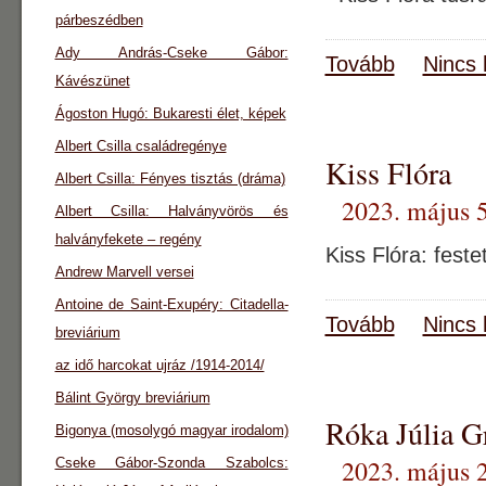
párbeszédben
Ady András-Cseke Gábor:
Tovább
Nincs 
Kávészünet
Ágoston Hugó: Bukaresti élet, képek
Albert Csilla családregénye
Kiss Flóra
Albert Csilla: Fényes tisztás (dráma)
2023. május 5
Albert Csilla: Halványvörös és
halványfekete – regény
Kiss Flóra: feste
Andrew Marvell versei
Antoine de Saint-Exupéry: Citadella-
Tovább
Nincs 
breviárium
az idő harcokat ujráz /1914-2014/
Bálint György breviárium
Róka Júlia G
Bigonya (mosolygó magyar irodalom)
2023. május 2
Cseke Gábor-Szonda Szabolcs: