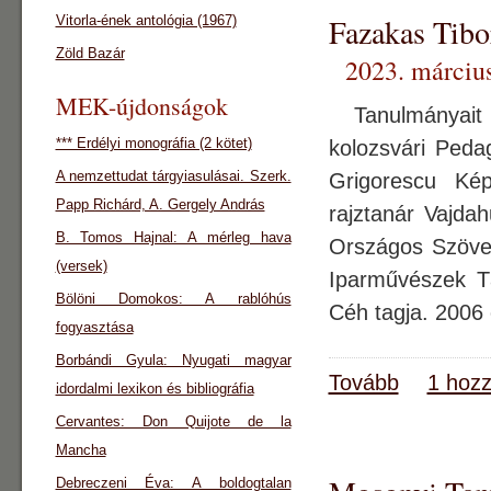
Fazakas Tibo
Vitorla-ének antológia (1967)
Zöld Bazár
2023. március
MEK-újdonságok
Tanulmányait a
*** Erdélyi monográfia (2 kötet)
kolozsvári Pedag
A nemzettudat tárgyiasulásai. Szerk.
Grigorescu Kép
Papp Richárd, A. Gergely András
rajztanár Vajda
B. Tomos Hajnal: A mérleg hava
Országos Szövet
(versek)
Iparművészek Tá
Bölöni Domokos: A rablóhús
Céh tagja. 2006 
fogyasztása
Borbándi Gyula: Nyugati magyar
Tovább
1 hozz
idordalmi lexikon és bibliográfia
Cervantes: Don Quijote de la
Mancha
Debreczeni Éva: A boldogtalan