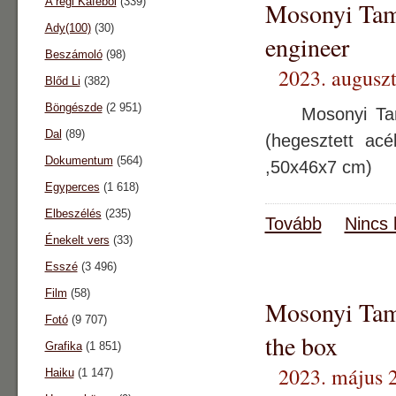
A régi Káféból
(339)
Mosonyi Tamá
Ady(100)
(30)
engineer
Beszámoló
(98)
2023. auguszt
Blőd Li
(382)
Böngészde
(2 951)
Mosonyi Tamás:
Dal
(89)
(hegesztett acé
Dokumentum
(564)
,50x46x7 cm)
Egyperces
(1 618)
Elbeszélés
(235)
Tovább
Nincs 
Énekelt vers
(33)
Esszé
(3 496)
Film
(58)
Mosonyi Tamá
Fotó
(9 707)
the box
Grafika
(1 851)
2023. május 2
Haiku
(1 147)