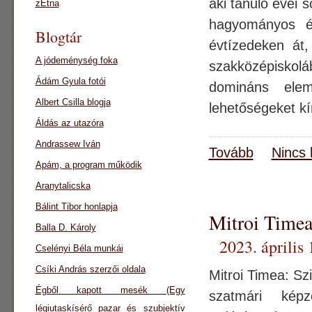
aki tanuló évei 
zEtna
hagyományos és
Blogtár
évtízedeken át,
A jódeménység foka
szakközépiskol
Ádám Gyula fotói
domináns elem
Albert Csilla blogja
lehetőségeket k
Áldás az utazóra
Andrassew Iván
Tovább
Nincs 
Apám, a program működik
Aranytalicska
Bálint Tibor honlapja
Mitroi Timea
Balla D. Károly
2023. április 
Cselényi Béla munkái
Csíki András szerzői oldala
Mitroi Timea: Sz
Égből kapott mesék (Egy
szatmári kép
légiutaskísérő pazar és szubjektív