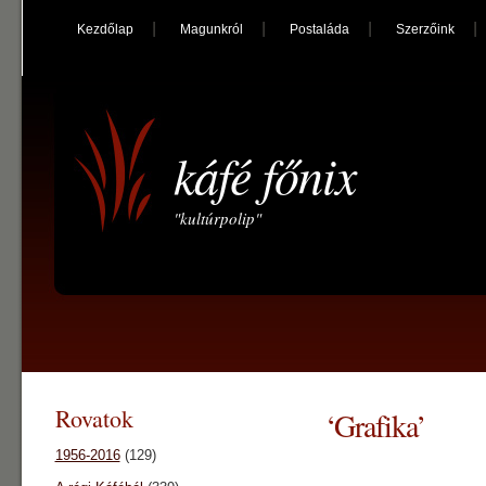
Kezdőlap
Magunkról
Postaláda
Szerzőink
káfé főnix
"kultúrpolip"
Rovatok
‘Grafika’
1956-2016
(129)