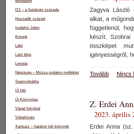
eirodalom
Zagyva László (
f21 – a fiatalság százada
alkat, a műgondd
Huszadik század
függetlenül, ho
Irodalmi Jelen
készít. Szobrai
Korunk
összképet mut
Látó
igényességről, 
Látó blog
Lenolaj
Népújság – Múzsa irodalmi melléklet
Tovább
Nincs 
Spanyolnátha
Új Hét
Új Könyvpiac
Z. Erdei Ann
Várad folyóirat
2023. április 
Világhírnév
Erdei Anna (sz.
Xantusz – határon túli könyvek