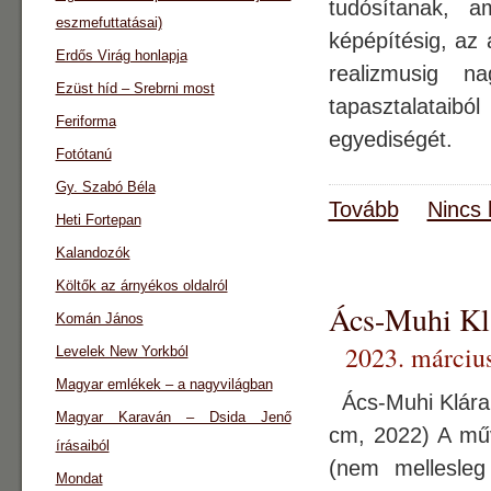
tudósítanak, 
eszmefuttatásai)
képépítésig, az 
Erdős Virág honlapja
realizmusig 
Ezüst híd – Srebrni most
tapasztalataib
Feriforma
egyediségét.
Fotótanú
Gy. Szabó Béla
Tovább
Nincs 
Heti Fortepan
Kalandozók
Költők az árnyékos oldalról
Ács-Muhi Klá
Komán János
2023. március
Levelek New Yorkból
Magyar emlékek – a nagyvilágban
Ács-Muhi Klára:
Magyar Karaván – Dsida Jenő
cm, 2022) A mű
írásaiból
(nem mellesleg
Mondat