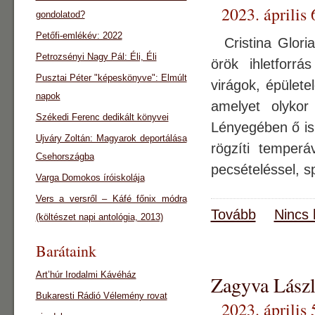
2023. április 
gondolatod?
Petőfi-emlékév: 2022
Cristina Gloria
Petrozsényi Nagy Pál: Éli, Éli
örök ihletforrá
Pusztai Péter "képeskönyve": Elmúlt
virágok, épület
napok
amelyet olykor
Székedi Ferenc dedikált könyvei
Lényegében ő is 
Ujváry Zoltán: Magyarok deportálása
rögzíti temperáv
Csehországba
pecsételéssel, s
Varga Domokos íróiskolája
Vers a versről – Káfé főnix módra
Tovább
Nincs 
(költészet napi antológia, 2013)
Barátaink
Art’húr Irodalmi Kávéház
Zagyva Lászl
Bukaresti Rádió Vélemény rovat
2023. április 