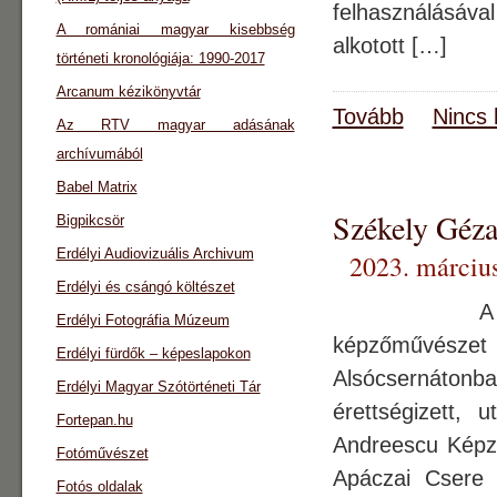
felhasználásával
A romániai magyar kisebbség
alkotott […]
történeti kronológiája: 1990-2017
Arcanum kézikönyvtár
Tovább
Nincs 
Az RTV magyar adásának
archívumából
Babel Matrix
Székely Géza 
Bigpikcsör
Erdélyi Audiovizuális Archivum
2023. március
Erdélyi és csángó költészet
A most 59 év
Erdélyi Fotográfia Múzeum
képzőművészet
Erdélyi fürdők – képeslapokon
Alsócsernáto
Erdélyi Magyar Szótörténeti Tár
érettségizett, 
Fortepan.hu
Andreescu Kép
Fotóművészet
Apáczai Csere 
Fotós oldalak