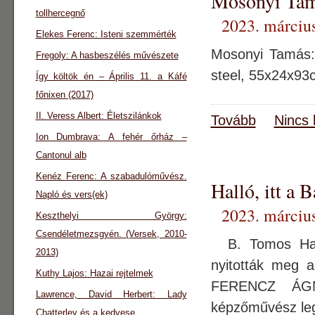
Mosonyi Tam
tollhercegnő
2023. március
Elekes Ferenc: Isteni szemmérték
Mosonyi Tamás: 
Fregoly: A hasbeszélés művészete
steel, 55x24
Így költök én – Április 11. a Káfé
főnixen (2017)
II. Veress Albert: Életszilánkok
Tovább
Nincs 
Ion Dumbrava: A fehér őrház –
Cantonul alb
Kenéz Ferenc: A szabadulóművész.
Halló, itt a 
Napló és vers(ek)
2023. március
Keszthelyi György:
Csendéletmezsgyén. (Versek, 2010-
B. Tomos Hajn
2013)
nyitották meg a
Kuthy Lajos: Hazai rejtelmek
FERENCZ ÁGNE
Lawrence, David Herbert: Lady
képzőművész legf
Chatterley és a kedvese