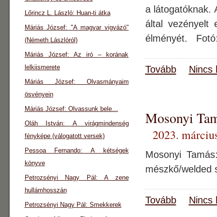
a látogatóknak. 
Lőrincz L. László: Huan-ti átka
által vezényelt
Máriás József: "A magyar vigyázó"
élményét. Fotó
(Németh Lászlóról)
Máriás József: Az iró – korának
lelkiismerete
Tovább
Nincs 
Máriás József: Olvasmányaim
ösvényein
Máriás József: Olvassunk bele…
Mosonyi Tam
Oláh István: A virágmindenség
2023. március
fényképe (válogatott versek)
Pessoa Fernando: A kétségek
Mosonyi Tamás:
könyve
mészkő/welded 
Petrozsényi Nagy Pál: A zene
hullámhosszán
Tovább
Nincs 
Petrozsényi Nagy Pál: Smekkerek