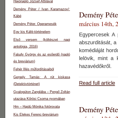
Hajónapló József Attilával
Demény Péter / Ivan Karamazov/:
Demény Péter
Kábé
március 14th, 
Demény Péter. Operamesék
Egy kis Káfé-történelem
Egypercesek A p
Első versem (költészet napi
abszurditását, a
antológia, 2016)
komédiáját hordo
Faludy György és az esőerdő (napló
lelövik, mint a
és breviárium)
hazavédőkről.
Fehér Illés műfordításaiból
Gergely Tamás: A rút kiskasa
Read full article
(Detektivtörténet)
Gyalogúton Zanglába – Pengő Zoltán
utazása Kőrösi Csoma nyomában
Demény Péter
Hm – Hajdú Mónika fotórovata
Kis Elekes Ferenc-breviárium