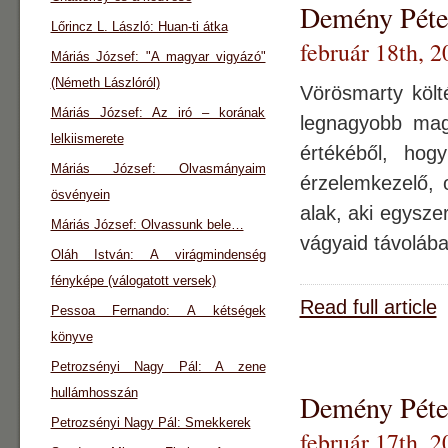
Demény Péter
Lőrincz L. László: Huan-ti átka
február 18th, 2
Máriás József: "A magyar vigyázó"
(Németh Lászlóról)
Vörösmarty költ
Máriás József: Az iró – korának
legnagyobb mag
lelkiismerete
értékéből, hog
Máriás József: Olvasmányaim
érzelemkezelő, 
ösvényein
alak, aki egysze
Máriás József: Olvassunk bele…
vágyaid távolába
Oláh István: A virágmindenség
fényképe (válogatott versek)
Read full article
Pessoa Fernando: A kétségek
könyve
Petrozsényi Nagy Pál: A zene
hullámhosszán
Demény Péter
Petrozsényi Nagy Pál: Smekkerek
február 17th, 2