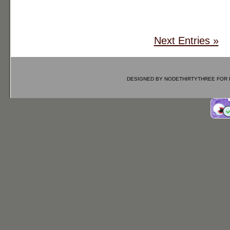
Next Entries »
DESIGNED BY
NODETHIRTYTHREE
FOR