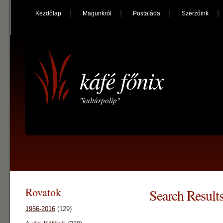
Kezdőlap
Magunkról
Postaláda
Szerzőink
káfé főnix
"kultúrpolip"
Rovatok
Search Result
1956-2016
(129)