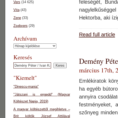
feleségét, Bund
Vers
(14 625)
nagylelkűséggel
Vita
(43)
Hektorba, aki íz
Zene
(33)
Zsebvers
(29)
Read full article
Archívum
Archívum
Keresés
Demény Péter
március 17th, 
"Kiemelt"
Emlékiratok kön
"Dinescu-mania"
ha egyéb bútoro
"Játszani is engedd" (Magyar
annyira csodálat
Költészet Napja, 2019)
festményeket, 
A magyar költészettől megihletve –
szőnyeg minden 
Brit költők József Attilával