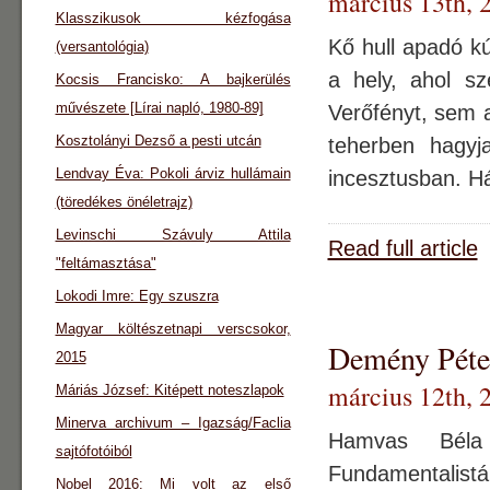
március 13th, 
Klasszikusok kézfogása
Kő hull apadó kú
(versantológia)
a hely, ahol s
Kocsis Francisko: A bajkerülés
művészete [Lírai napló, 1980-89]
Verőfényt, sem a
Kosztolányi Dezső a pesti utcán
teherben hagyj
Lendvay Éva: Pokoli árviz hullámain
incesztusban. H
(töredékes önéletrajz)
Levinschi Szávuly Attila
Read full article
"feltámasztása"
Lokodi Imre: Egy szuszra
Magyar költészetnapi verscsokor,
Demény Péter
2015
március 12th, 
Máriás József: Kitépett noteszlapok
Minerva archivum – Igazság/Faclia
Hamvas Béla 
sajtófotóiból
Fundamentalistá
Nobel 2016: Mi volt az első