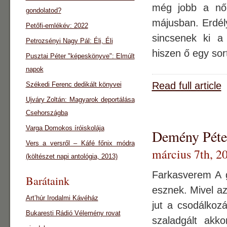
még jobb a nők
gondolatod?
májusban. Erdély
Petőfi-emlékév: 2022
sincsenek ki a
Petrozsényi Nagy Pál: Éli, Éli
hiszen ő egy sort
Pusztai Péter "képeskönyve": Elmúlt
napok
Read full article
Székedi Ferenc dedikált könyvei
Ujváry Zoltán: Magyarok deportálása
Csehországba
Varga Domokos íróiskolája
Demény Péter
Vers a versről – Káfé főnix módra
március 7th, 2
(költészet napi antológia, 2013)
Farkasverem A g
Barátaink
esznek. Mivel a
Art’húr Irodalmi Kávéház
jut a csodálkozá
Bukaresti Rádió Vélemény rovat
szaladgált akk