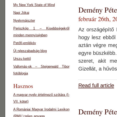
My New York State of Mind
Demény Péter
Napi Jókai
február 26th, 2
Nyelvmájszter
Periszkóp 1 – Kisebbségekről
Az országépítő 
minden mennyiségben
hogy lesz ebből 
Petőfi-emlékév
aztán végre meg
Új népszabadság blog
egyre büszkébb.
Urszu kettő
szeret, akit me
Vallomás-ok – Steigerwald Tibor
Gizellát, a hűvö
fotóblogja
Hasznos
Read full article
A magyar nyelv értelmező szótára (I-
VII. kötet)
Demény Péter
A Romániai Magyar Irodalmi Lexikon
(RMIL) teljes anyaga