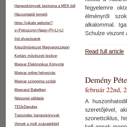
Hangoskönyvek lajstroma a MEK-ből
fegyelemre okt
Házsongárdi temető
élményről szo
https://ujkafe.website/?
alkalommal. Iga
s=Petrozsnyi+Nagy+Pl+LI+LI
Schulze viszont 
Ind olvasósarok
Képzőművészet Magyarországon
Read full article
Kortárs művészeti lexikon
Magyar Elektronikus Könyvtár
Magyar online helyesírás
Demény Péter
Magyar szinonima szótár
február 22nd, 
Magyarul Babelben
Népzenei példatár
A huszonhatodi
TEDxDanubia
szeretőjével, a
Transindex hangoskönyvek
szonettciklus, h
Versek a múlt századokból
kell annak menni