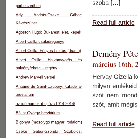
szoba […]
párbeszédben
Ady András-Cseke Gábor:
Read full article
Kávészünet
Ágoston Hugó: Bukaresti élet, képek
Albert Csilla családregénye
Demény Péter
Albert Csilla: Fényes tisztás (dráma)
Albert Csilla: Halványvörös és
március 16th, 
halványfekete – regény
Hervay Gizella k
Andrew Marvell versei
milyen emlékei
Antoine de Saint-Exupéry: Citadella-
szót nem mondo
breviárium
szót, amit mégis
az idő harcokat ujráz /1914-2014/
Bálint György breviárium
Bigonya (mosolygó magyar irodalom)
Read full article
Cseke Gábor-Szonda Szabolcs: