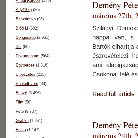
A régi Káféból
(339)
Demény Péter
Ady(100)
(30)
március 27th, 
Beszámoló
(98)
Szilágyi Domoko
Blőd Li
(382)
nappal van, s e
Böngészde
(2 951)
Bartók elhárítja
Dal
(89)
észrevételezi, h
Dokumentum
(564)
ami alapigazsá
Egyperces
(1 618)
Csokonai felé és
Elbeszélés
(235)
Énekelt vers
(33)
Esszé
(3 496)
Read full article
Film
(58)
Fotó
(9 707)
Grafika
(1 851)
Demény Péter
Haiku
(1 147)
március 24th, 