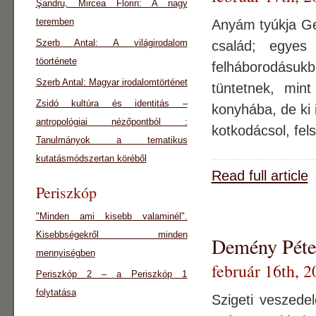
Şandru, Mircea Florin: A nagy
teremben
Anyám tyúkja Ger
Szerb Antal: A világirodalom
család; egyes 
töorténete
felháborodásuk
Szerb Antal: Magyar irodalomtörténet
tüntetnek, mint
Zsidó kultúra és identitás –
konyhába, de ki 
antropológiai nézőpontból :
kotkodácsol, fels
Tanulmányok a tematikus
kutatásmódszertan köréből
Read full article
Periszkóp
"Minden ami kisebb valaminél".
Kisebbségekről minden
Demény Péter
mennyiségben
február 16th, 2
Periszkóp 2 – a Periszkóp 1
folytatása
Szigeti veszedel