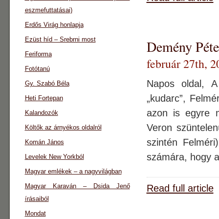
eszmefuttatásai)
Erdős Virág honlapja
Ezüst híd – Srebrni most
Demény Péter
Feriforma
február 27th, 2
Fotótanú
Napos oldal, 
Gy. Szabó Béla
„kudarc”, Felmér
Heti Fortepan
azon is egyre m
Kalandozók
Veron szüntelen
Költők az árnyékos oldalról
szintén Felméri)
Komán János
számára, hogy 
Levelek New Yorkból
Magyar emlékek – a nagyvilágban
Magyar Karaván – Dsida Jenő
Read full article
írásaiból
Mondat