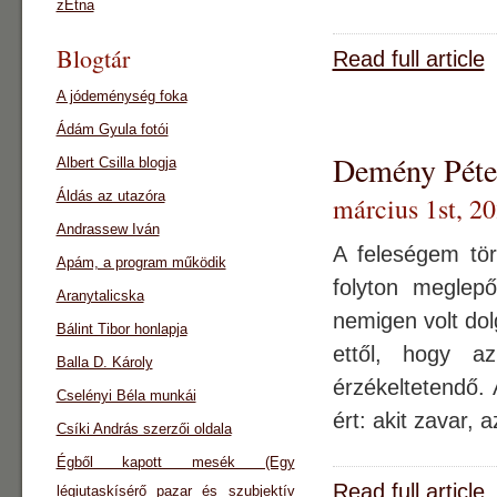
zEtna
Blogtár
Read full article
A jódeménység foka
Ádám Gyula fotói
Demény Péter
Albert Csilla blogja
Áldás az utazóra
március 1st, 2
Andrassew Iván
A feleségem tör
Apám, a program működik
folyton meglep
Aranytalicska
nemigen volt dol
Bálint Tibor honlapja
ettől, hogy az
Balla D. Károly
érzékeltetendő.
Cselényi Béla munkái
ért: akit zavar,
Csíki András szerzői oldala
Égből kapott mesék (Egy
Read full article
légiutaskísérő pazar és szubjektív