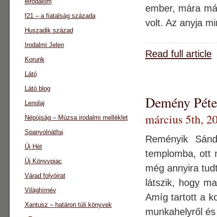
eirodalom
ember, mára már
f21 – a fiatalság százada
volt. Az anyja m
Huszadik század
Irodalmi Jelen
Read full article
Korunk
Látó
Látó blog
Demény Péter
Lenolaj
március 5th, 2
Népújság – Múzsa irodalmi melléklet
Spanyolnátha
Reményik Sándo
Új Hét
templomba, ott 
Új Könyvpiac
még annyira tudt
Várad folyóirat
látszik, hogy m
Világhírnév
Amíg tartott a k
Xantusz – határon túli könyvek
munkahelyről és