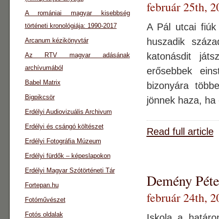
február 25th, 2
A romániai magyar kisebbség
A Pál utcai fiúk
történeti kronológiája: 1990-2017
huszadik száz
Arcanum kézikönyvtár
katonásdit ját
Az RTV magyar adásának
archívumából
erősebbek ein
Babel Matrix
bizonyára több
Bigpikcsör
jönnek haza, ha 
Erdélyi Audiovizuális Archivum
Erdélyi és csángó költészet
Read full article
Erdélyi Fotográfia Múzeum
Erdélyi fürdők – képeslapokon
Erdélyi Magyar Szótörténeti Tár
Demény Péter
Fortepan.hu
február 24th, 2
Fotóművészet
Fotós oldalak
Iskola a határo