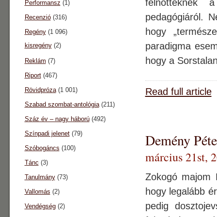
felnőtteknek 
Performansz
(1)
pedagógiáról. N
Recenzió
(316)
hogy „természe
Regény
(1 096)
paradigma esemé
kisregény
(2)
hogy a Sorstala
Reklám
(7)
Riport
(467)
Rövidpróza
(1 001)
Read full article
Szabad szombat-antológia
(211)
Száz év – nagy háború
(492)
Színpadi jelenet
(79)
Demény Péter
Szóbogáncs
(100)
március 21st, 
Tánc
(3)
Zokogó majom M
Tanulmány
(73)
hogy legalább é
Vallomás
(2)
pedig dosztojev
Vendégség
(2)