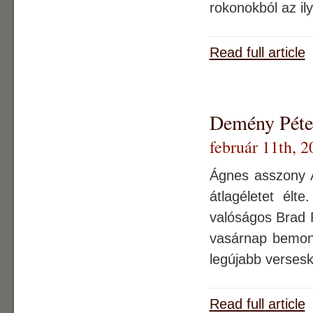
rokonokból az il
Read full article
Demény Péter
február 11th, 2
Ágnes asszony A
átlagéletet élt
valóságos Brad P
vasárnap bemond
legújabb versesk
Read full article