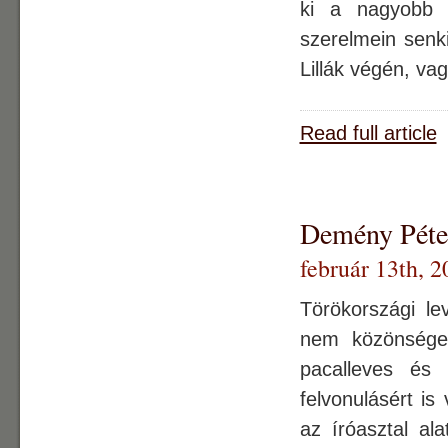
ki a nagyobb 
szerelmein senki
Lillák végén, va
Read full article
Demény Péter
február 13th, 2
Törökországi l
nem közönséges
pacalleves és 
felvonulásért is
az íróasztal ala