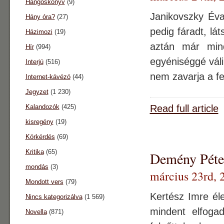
Hangoskönyv
(9)
Janikovszky Éva
Hány óra?
(27)
pedig fáradt, lá
Házimozi
(19)
aztán már mind
Hír
(994)
egyéniséggé váli
Interjú
(516)
nem zavarja a fe
Internet-kávézó
(44)
Jegyzet
(1 230)
Kalandozók
(425)
Read full article
kisregény
(19)
Körkérdés
(69)
Kritika
(65)
Demény Péter
mondás
(3)
március 23rd, 
Mondott vers
(79)
Kertész Imre él
Nincs kategorizálva
(1 569)
mindent elfoga
Novella
(871)