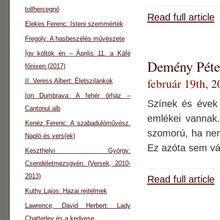
tollhercegnő
Read full article
Elekes Ferenc: Isteni szemmérték
Fregoly: A hasbeszélés művészete
Így költök én – Április 11. a Káfé
Demény Péter
főnixen (2017)
február 19th, 2
II. Veress Albert: Életszilánkok
Ion Dumbrava: A fehér őrház –
Színek és évek 
Cantonul alb
emlékei vannak.
Kenéz Ferenc: A szabadulóművész.
szomorú, ha nem 
Napló és vers(ek)
Ez azóta sem vál
Keszthelyi György:
Csendéletmezsgyén. (Versek, 2010-
2013)
Read full article
Kuthy Lajos: Hazai rejtelmek
Lawrence, David Herbert: Lady
Chatterley és a kedvese