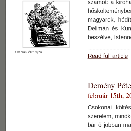
számot: a kiroha
hőskölteményben
magyarok, hódít
Delimán és Kumi
beszélve, Istenn
Pusztai Péter rajza
Read full article
Demény Péter
február 15th, 2
Csokonai költé
szerelem, mindke
bár ő jobban ma