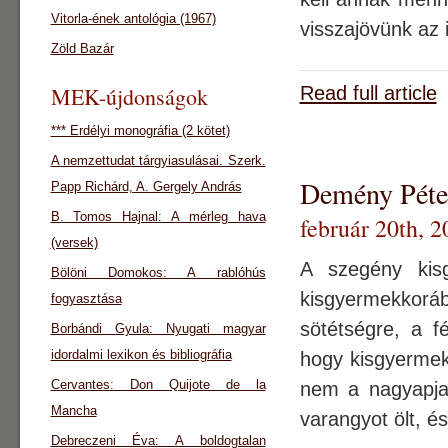
Vitorla-ének antológia (1967)
visszajövünk az 
Zöld Bazár
MEK-újdonságok
Read full article
*** Erdélyi monográfia (2 kötet)
A nemzettudat tárgyiasulásai. Szerk.
Demény Péter
Papp Richárd, A. Gergely András
B. Tomos Hajnal: A mérleg hava
február 20th, 2
(versek)
A szegény kisg
Bölöni Domokos: A rablóhús
kisgyermekkor
fogyasztása
sötétségre, a 
Borbándi Gyula: Nyugati magyar
idordalmi lexikon és bibliográfia
hogy kisgyermek
Cervantes: Don Quijote de la
nem a nagyapja,
Mancha
varangyot ölt, é
Debreczeni Éva: A boldogtalan