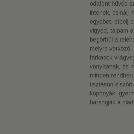
odafent hűvös s
intenek, csinálj 
egyebet, cípelj-ci
vigyed, talpam al
begörbül a teleh
melyre vetkőző, 
farkasok világvé
vonyítanak, és 
minden rendben,
tisztáson elszórt
koponyák, gyerm
harsogják a diad