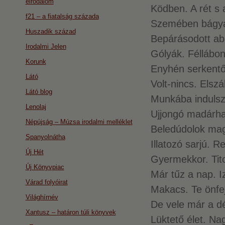
eirodalom
Ködben. A rét s a
f21 – a fiatalság százada
Szemében bágya
Huszadik század
Bepárásodott ab
Irodalmi Jelen
Gólyák. Féllábon
Korunk
Enyhén serkentő.
Látó
Volt-nincs. Elszá
Látó blog
Munkába indulsz
Lenolaj
Ujjongó madárha
Népújság – Múzsa irodalmi melléklet
Beledúdolok mag
Spanyolnátha
Illatozó sarjú. 
Új Hét
Gyermekkor. Tit
Új Könyvpiac
Már tűz a nap. Iz
Várad folyóirat
Makacs. Te önfe
Világhírnév
De vele már a dé
Xantusz – határon túli könyvek
Lüktető élet. N