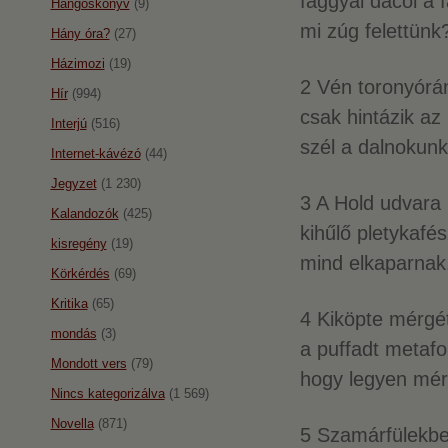
faggyal dacol a 
Hangoskönyv
(9)
mi zúg felettünk
Hány óra?
(27)
Házimozi
(19)
2 Vén toronyórá
Hír
(994)
csak hintázik az 
Interjú
(516)
szél a dalnokunk
Internet-kávézó
(44)
Jegyzet
(1 230)
3 A Hold udvara
Kalandozók
(425)
kihűlő pletykafé
kisregény
(19)
mind elkaparnak
Körkérdés
(69)
Kritika
(65)
4 Kiköpte mérgé
mondás
(3)
a puffadt metafo
Mondott vers
(79)
hogy legyen mér
Nincs kategorizálva
(1 569)
Novella
(871)
5 Szamárfülekb