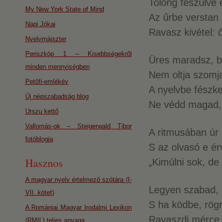
Tolong feszülve 
My New York State of Mind
Az űrbe verstan 
Napi Jókai
Ravasz kivétel:
Nyelvmájszter
Periszkóp 1 – Kisebbségekről
Üres maradsz, be
minden mennyiségben
Nem oltja szomj
Petőfi-emlékév
A nyelvbe fészkel
Új népszabadság blog
Ne védd magad, d
Urszu kettő
Vallomás-ok – Steigerwald Tibor
A ritmusában úr a
fotóblogja
S az olvasó e ér
Hasznos
„Kimúlni sok, de
A magyar nyelv értelmező szótára (I-
Legyen szabad, kö
VII. kötet)
S ha ködbe, rögr
A Romániai Magyar Irodalmi Lexikon
Ravaszdi mérce n
(RMIL) teljes anyaga