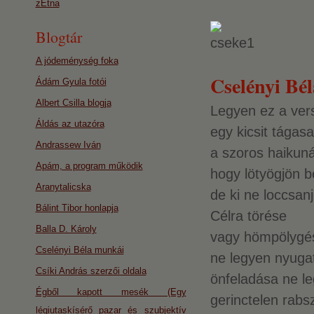
zEtna
Blogtár
A jódeménység foka
Cselényi Bél
Ádám Gyula fotói
Albert Csilla blogja
Legyen ez a ver
Áldás az utazóra
egy kicsit tágas
Andrassew Iván
a szoros haikuná
Apám, a program működik
hogy lötyögjön b
Aranytalicska
de ki ne loccsan
Bálint Tibor honlapja
Célra törése
Balla D. Károly
vagy hömpölygé
Cselényi Béla munkái
ne legyen nyugat
Csíki András szerzői oldala
önfeladása ne l
Égből kapott mesék (Egy
gerinctelen rab
légiutaskísérő pazar és szubjektív