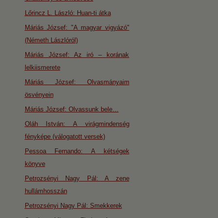
Lőrincz L. László: Huan-ti átka
Máriás József: "A magyar vigyázó"
(Németh Lászlóról)
Máriás József: Az iró – korának
lelkiismerete
Máriás József: Olvasmányaim
ösvényein
Máriás József: Olvassunk bele…
Oláh István: A virágmindenség
fényképe (válogatott versek)
Pessoa Fernando: A kétségek
könyve
Petrozsényi Nagy Pál: A zene
hullámhosszán
Petrozsényi Nagy Pál: Smekkerek