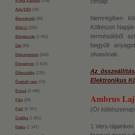
A régi Káféból
(339)
Ady(100)
(30)
Nemrégiben kö
Beszámoló
(98)
Költészet Napjár
Blőd Li
(382)
termésükből azt
Böngészde
(2 951)
begyűlt anyago
Dal
(89)
olvasónak.
Dokumentum
(564)
Egyperces
(1 618)
Az összeállítá
Elbeszélés
(235)
Elektronikus Kö
Énekelt vers
(33)
Esszé
(3 496)
Ambrus Laj
Film
(58)
(Öt költészetnap
Fotó
(9 707)
Grafika
(1 851)
1 Vers-tájainkon
Haiku
(1 147)