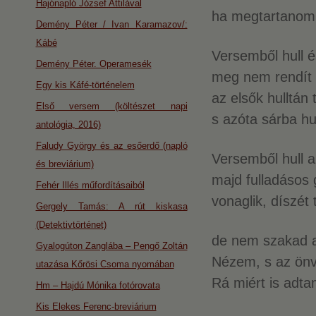
Hajónapló József Attilával
ha megtartanom
Demény Péter / Ivan Karamazov/:
Kábé
Versemből hull 
Demény Péter. Operamesék
meg nem rendít 
Egy kis Káfé-történelem
az elsők hulltán 
Első versem (költészet napi
s azóta sárba hu
antológia, 2016)
Faludy György és az esőerdő (napló
Versemből hull a
és breviárium)
majd fulladásos
Fehér Illés műfordításaiból
vonaglik, díszét 
Gergely Tamás: A rút kiskasa
(Detektivtörténet)
de nem szakad a 
Gyalogúton Zanglába – Pengő Zoltán
Nézem, s az önvá
utazása Kőrösi Csoma nyomában
Rá miért is adtam
Hm – Hajdú Mónika fotórovata
Kis Elekes Ferenc-breviárium