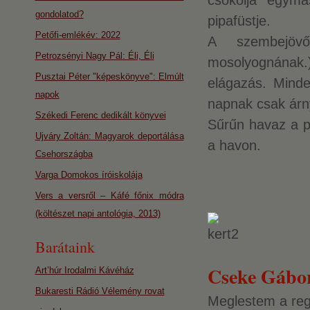
csókolja egym
gondolatod?
pipafüstje.
Petőfi-emlékév: 2022
A szembejövő
Petrozsényi Nagy Pál: Éli, Éli
mosolyognának.
Pusztai Péter "képeskönyve": Elmúlt
elágazás. Minde
napok
napnak csak árn
Székedi Ferenc dedikált könyvei
Sűrűn havaz a p
Ujváry Zoltán: Magyarok deportálása
a havon.
Csehországba
Varga Domokos íróiskolája
Vers a versről – Káfé főnix módra
(költészet napi antológia, 2013)
Barátaink
Cseke Gábo
Art’húr Irodalmi Kávéház
Bukaresti Rádió Vélemény rovat
Meglestem a regg