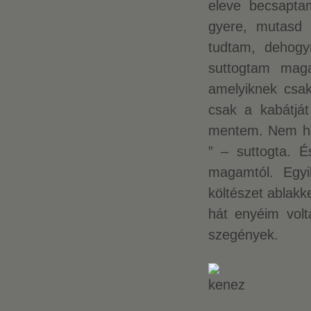
eleve becsapta
gyere, mutasd
tudtam, dehogy
suttogtam maga
amelyiknek csak
csak a kabátját
mentem. Nem ha
” – suttogta. É
magamtól. Egyik
költészet ablakk
hát enyéim volt
szegények.