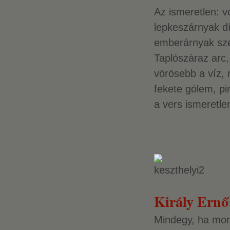
Az ismeretlen: v
lepkeszárnyak d
emberárnyak sz
Taplószáraz arc,
vörösebb a víz, 
fekete gólem, p
a vers ismeretlen
Király Ernő
Mindegy, ha mo