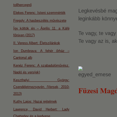
tollhercegnő
Legkevésbé mag
Elekes Ferenc: Isteni szemmérték
leginkább könny
Fregoly: A hasbeszélés művészete
Így költök én – Április 11. a Káfé
Te vagy, te vagy 
főnixen (2017)
Te vagy az is, aki
II. Veress Albert: Életszilánkok
Ion Dumbrava: A fehér őrház –
Cantonul alb
Kenéz Ferenc: A szabadulóművész.
Napló és vers(ek)
Keszthelyi György:
Csendéletmezsgyén. (Versek, 2010-
Füzesi Mag
2013)
Kuthy Lajos: Hazai rejtelmek
Lawrence, David Herbert: Lady
Chatterley és a kedvese