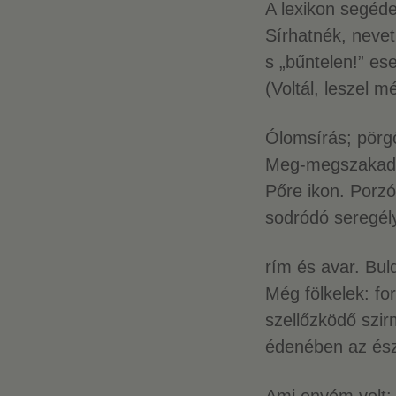
A lexikon segéd
Sírhatnék, nevet
s „bűntelen!” es
(Voltál, leszel 
Ólomsírás; pörg
Meg-megszakadó 
Pőre ikon. Porzó
sodródó seregély
rím és avar. Bul
Még fölkelek: fo
szellőzködő szir
édenében az ész