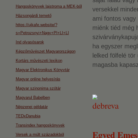
saját falad vagy
Hangoskönyvek lajstroma a MEK-ből
versekkel minde
Házsongárdi temető
ami fontos vagy 
https://ujkafe.website/?
miénk tiéd még h
s=Petrozsnyi+Nagy+Pl+LI+LI
szivárványkapuja
Ind olvasósarok
ha egyszer meglá
Képzőművészet Magyarországon
lelked fölfelé tör
Kortárs művészeti lexikon
magasba kapaszk
Magyar Elektronikus Könyvtár
Magyar online helyesírás
Magyar szinonima szótár
Magyarul Babelben
Népzenei példatár
TEDxDanubia
Transindex hangoskönyvek
Egyed Emes
Versek a múlt századokból