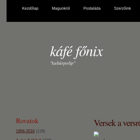
Kezdőlap
Magunkról
Postaláda
Szerzőink
káfé főnix
"kultúrpolip"
Rovatok
Versek a versr
1956-2016
(129)