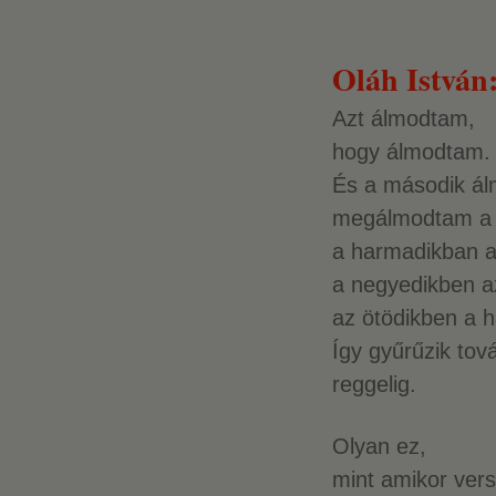
Oláh István:
Azt álmodtam,
hogy álmodtam.
És a második á
megálmodtam a 
a harmadikban a
a negyedikben az
az ötödikben a h
Így gyűrűzik tov
reggelig.
Olyan ez,
mint amikor vers