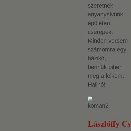
szeretnek;
anyanyelvünk
épületén
cserepek.
Minden versem
számomra egy
házikó,
bennük pihen
meg a lelkem.
Halihó!
Lászlóffy C