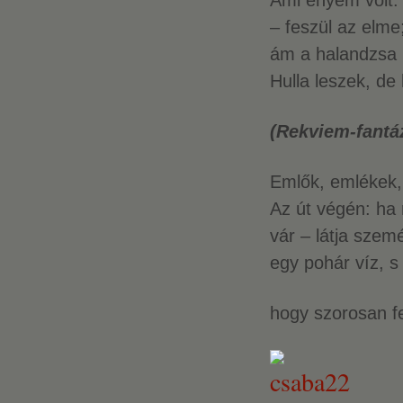
Ami enyém volt:
– feszül az elme;
ám a halandzsa k
Hulla leszek, de
(Rekviem-fantáz
Emlők, emlékek,
Az út végén: ha 
vár – látja szem
egy pohár víz, s
hogy szorosan fe