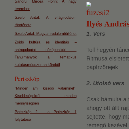
Şandru, Mircea Florin: A nagy
teremben
Szerb Antal: A világirodalom
Ilyés András
töorténete
1. Vers
Szerb Antal: Magyar irodalomtörténet
Zsidó kultúra és identitás –
Toll hegyén tánc
antropológiai nézőpontból :
Tanulmányok a tematikus
Ritmusa elsietett
kutatásmódszertan köréből
papírzörejek
Periszkóp
2. Utolsó vers
"Minden ami kisebb valaminél".
Kisebbségekről minden
Csak bámulta a f
mennyiségben
ahogy ott állt r
Periszkóp 2 – a Periszkóp 1
sejtette, hogy m
folytatása
remegő kezével a