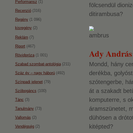
Performansz
(1)
fölcsendül dioni
Recenzió
(316)
ditirambusa?
Regény
(1 096)
kisregény
(2)
Reklám
(7)
Riport
(467)
Ady András
Rövidpróza
(1 001)
Mondd, hány cer
Szabad szombat-antológia
(211)
derékba, golyósto
Száz év – nagy háború
(492)
szótengerbe, hán
Színpadi jelenet
(79)
át a szakadt bet
Szóbogáncs
(100)
komputerre, s ok
Tánc
(3)
áramszünetet, 
Tanulmány
(73)
dühösen a drótot
Vallomás
(2)
kitépted?
Vendégség
(2)