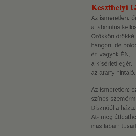
Keszthelyi G
Az ismeretlen: őr
a labirintus kell
Örökkön örökké –
hangon, de bold
én vagyok ÉN,
a kísérleti egér,
az arany hintaló.
Az ismeretlen: s
színes szemérm
Disznóól a háza.
Át- meg átfesth
inas lábain tűsar