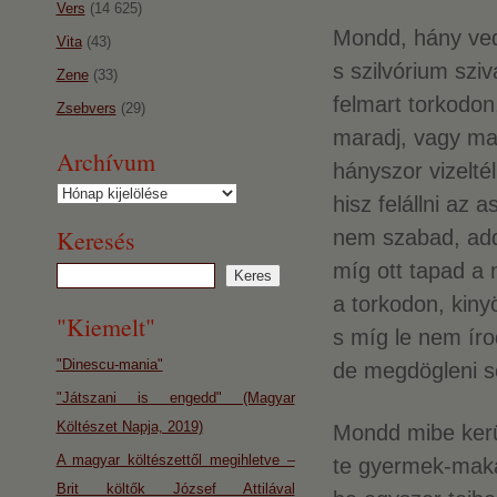
Vers
(14 625)
Mondd, hány ve
Vita
(43)
s szilvórium sziv
Zene
(33)
felmart torkodon
Zsebvers
(29)
maradj, vagy ma
Archívum
hányszor vizelté
Archívum
hisz felállni az a
Keresés
nem szabad, add
míg ott tapad a 
a torkodon, kiny
"Kiemelt"
s míg le nem íro
"Dinescu-mania"
de megdögleni 
"Játszani is engedd" (Magyar
Költészet Napja, 2019)
Mondd mibe kerü
A magyar költészettől megihletve –
te gyermek-makac
Brit költők József Attilával