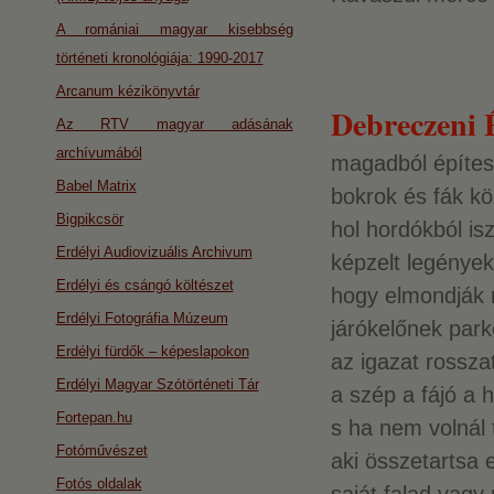
A romániai magyar kisebbség
történeti kronológiája: 1990-2017
Arcanum kézikönyvtár
Debreczeni 
Az RTV magyar adásának
archívumából
magadból építe
Babel Matrix
bokrok és fák kö
Bigpikcsör
hol hordókból is
Erdélyi Audiovizuális Archivum
képzelt legények
Erdélyi és csángó költészet
hogy elmondják 
Erdélyi Fotográfia Múzeum
járókelőnek par
Erdélyi fürdők – képeslapokon
az igazat rossza
Erdélyi Magyar Szótörténeti Tár
a szép a fájó a 
Fortepan.hu
s ha nem volnál 
Fotóművészet
aki összetartsa 
Fotós oldalak