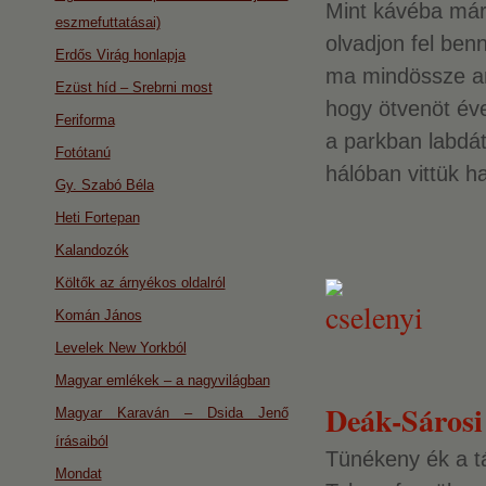
Mint kávéba már
eszmefuttatásai)
olvadjon fel ben
Erdős Virág honlapja
ma mindössze an
Ezüst híd – Srebrni most
hogy ötvenöt é
Feriforma
a parkban labdát
Fotótanú
hálóban vittük h
Gy. Szabó Béla
Heti Fortepan
Kalandozók
Költők az árnyékos oldalról
Komán János
Levelek New Yorkból
Magyar emlékek – a nagyvilágban
Deák-Sárosi 
Magyar Karaván – Dsida Jenő
írásaiból
Tünékeny ék a t
Mondat