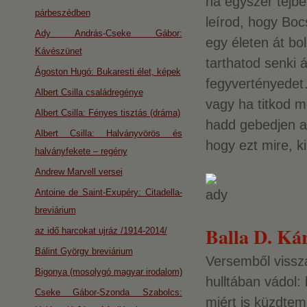
ha egyszer tejbe 
párbeszédben
leírod, hogy Boc
Ady András-Cseke Gábor:
egy életen át bo
Kávészünet
tarthatod senki á
Ágoston Hugó: Bukaresti élet, képek
fegyvertényede
Albert Csilla családregénye
vagy ha titkod mé
Albert Csilla: Fényes tisztás (dráma)
hadd gebedjen a v
Albert Csilla: Halványvörös és
hogy ezt mire, ki
halványfekete – regény
Andrew Marvell versei
Antoine de Saint-Exupéry: Citadella-
breviárium
Balla D. Kár
az idő harcokat ujráz /1914-2014/
Bálint György breviárium
Versemből vissz
Bigonya (mosolygó magyar irodalom)
hulltában vádol: 
Cseke Gábor-Szonda Szabolcs:
miért is küzdtem