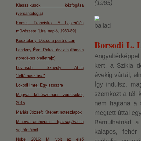
(1985)
Klasszikusok kézfogása
(versantológia)
Kocsis Francisko: A bajkerülés
művészete [Lírai napló, 1980-89]
Kosztolányi Dezső a pesti utcán
Borsodi L. L
Lendvay Éva: Pokoli árviz hullámain
Angyaltérképpe
(töredékes önéletrajz)
kert, a Szikla 
Levinschi Szávuly Attila
évekig vártál, e
"feltámasztása"
Így indulsz, ma
Lokodi Imre: Egy szuszra
szemközt a téli 
Magyar költészetnapi verscsokor,
nem hajtana a s
2015
megtett úttal eg
Máriás József: Kitépett noteszlapok
Bámulhatnád a 
Minerva archivum – Igazság/Faclia
sajtófotóiból
kalapos, fehér
Nobel 2016: Mi volt az első