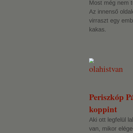
Most még nem t
Az innenső oldal
virraszt egy em
kakas.
Periszkóp P
koppint
Aki ott legfelül la
van, mikor elége