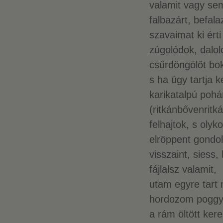
valamit vagy se
falbazárt, befala
szavaimat ki ért
zúgolódok, dalol
csűrdöngölőt bo
s ha úgy tartja 
karikatalpú pohá
(ritkánbővenritk
felhajtok, s olyko
elröppent gondo
visszaint, siess,
fájlalsz valamit,
utam egyre tart
hordozom pogg
a rám öltött kere