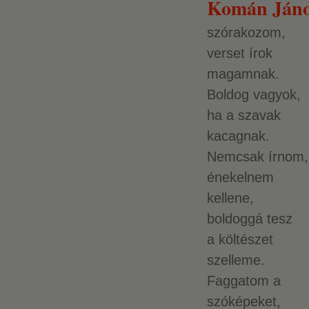
Komán Jáno
szórakozom,
verset írok
magamnak.
Boldog vagyok,
ha a szavak
kacagnak.
Nemcsak írnom,
énekelnem
kellene,
boldoggá tesz
a költészet
szelleme.
Faggatom a
szóképeket,