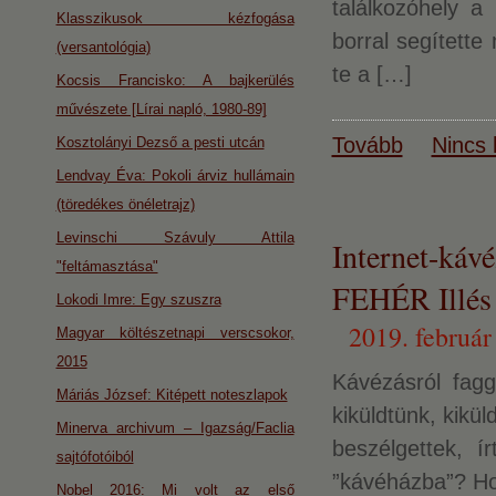
találkozóhely a
Klasszikusok kézfogása
borral segítette
(versantológia)
te a […]
Kocsis Francisko: A bajkerülés
művészete [Lírai napló, 1980-89]
Tovább
Nincs 
Kosztolányi Dezső a pesti utcán
Lendvay Éva: Pokoli árviz hullámain
(töredékes önéletrajz)
Levinschi Szávuly Attila
Internet-k
"feltámasztása"
FEHÉR Illés
Lokodi Imre: Egy szuszra
2019. február
Magyar költészetnapi verscsokor,
2015
Kávézásról fagg
Máriás József: Kitépett noteszlapok
kiküldtünk, kikül
Minerva archivum – Igazság/Faclia
beszélgettek, í
sajtófotóiból
”kávéházba”? Hol
Nobel 2016: Mi volt az első