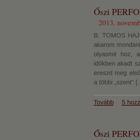
Őszi PERFO
2013. novemb
B. TOMOS HAJNAL
akarom mondani 
olyasmit hoz, 
időkben akadt sz
ereszd meg első
a többi „szent” 
Tovább
5 hozz
Őszi PERFO