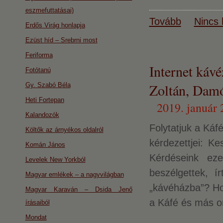
eszmefuttatásai)
Tovább
Nincs 
Erdős Virág honlapja
Ezüst híd – Srebrni most
Feriforma
Internet káv
Fotótanú
Zoltán, Damó
Gy. Szabó Béla
Heti Fortepan
2019. január 
Kalandozók
Folytatjuk a Káf
Költők az árnyékos oldalról
kérdezettjei: Ke
Komán János
Kérdéseink eze
Levelek New Yorkból
beszélgettek, í
Magyar emlékek – a nagyvilágban
„kávéházba”? Hol
Magyar Karaván – Dsida Jenő
a Káfé és más on
írásaiból
Mondat