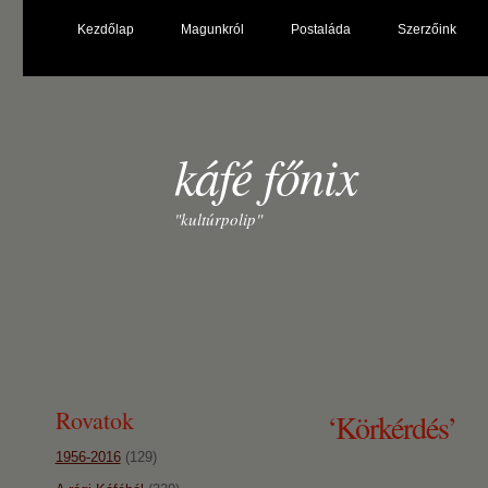
Kezdőlap
Magunkról
Postaláda
Szerzőink
káfé főnix
"kultúrpolip"
Rovatok
‘Körkérdés’
1956-2016
(129)