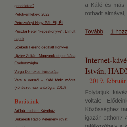
a Káfé és más o
gondolatod?
rothadt almával,
Petőfi-emlékév: 2022
Petrozsényi Nagy Pál: Éli, Éli
Tovább
1 hozz
Pusztai Péter "képeskönyve": Elmúlt
napok
Székedi Ferenc dedikált könyvei
Ujváry Zoltán: Magyarok deportálása
Internet-k
Csehországba
István, HAD
Varga Domokos íróiskolája
2019. február
Vers a versről – Káfé főnix módra
(költészet napi antológia, 2013)
Folytatjuk kávé
Barátaink
voltak: Elődei
Közösséghez tar
Art’húr Irodalmi Kávéház
igazán otthon? Á
Bukaresti Rádió Vélemény rovat
találkozóhely a 