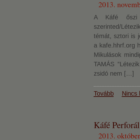
2013. novemb
A Káfé őszi „
szerinted/Létez
témát, sztori is
a kafe.hhrf.org
Mikulások mind
TAMÁS ”Létezik,
zsidó nem […]
Tovább
Nincs 
Káfé Perforál
2013. október