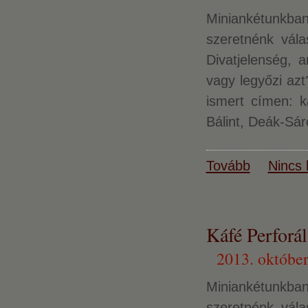
Miniankétunkban 
szeretnénk vál
Divatjelenség, 
vagy legyőzi azt
ismert címen: k
Bálint, Deák-Sár
Tovább
Nincs 
Káfé Perforál
2013. október
Miniankétunkban 
szeretnénk vál