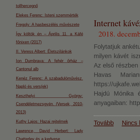
tollhercegnő
Elekes Ferenc: Isteni szemmérték
Internet káv
Fregoly: A hasbeszélés művészete
2018. decemb
Így költök én – Április 11. a Káfé
főnixen (2017)
Folytatjuk ankét
II. Veress Albert: Életszilánkok
milyen kávét is
Ion Dumbrava: A fehér őrház –
Az első részben 
Cantonul alb
Havas Marian
Kenéz Ferenc: A szabadulóművész.
https://ujkafe.
Napló és vers(ek)
Hajdú Mónika 
Keszthelyi György:
anyagaiban: htt
Csendéletmezsgyén. (Versek, 2010-
2013)
Kuthy Lajos: Hazai rejtelmek
Tovább
Nincs 
Lawrence, David Herbert: Lady
Chatterley és a kedvese