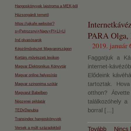
Hangoskönyvek lajstroma a MEK-ből
Házsongárdi temető
Internetká
https://ujkafe.website/?
s=Petrozsnyi+Nagy+Pl+LI+LI
PARA Olga,
Ind olvasósarok
2019. január 
Képzőművészet Magyarországon
Faggatjuk a Ká
Kortárs művészeti lexikon
internet-kávézó
Magyar Elektronikus Könyvtár
Elődeink kávéhá
Magyar online helyesírás
tartoztak. Hov
Magyar szinonima szótár
otthon? Átvett
Magyarul Babelben
találkozóhely a
Népzenei példatár
borral […]
TEDxDanubia
Transindex hangoskönyvek
Versek a múlt századokból
Tovább
Nincs 