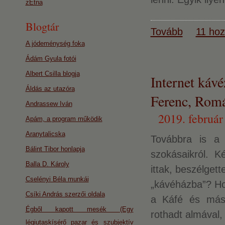
zEtna
Blogtár
Tovább
11 hoz
A jódeménység foka
Ádám Gyula fotói
Albert Csilla blogja
Internet káv
Áldás az utazóra
Ferenc, Rom
Andrassew Iván
2019. február
Apám, a program működik
Aranytalicska
Továbbra is a K
Bálint Tibor honlapja
szokásaikról. K
Balla D. Károly
ittak, beszélget
Cselényi Béla munkái
„kávéházba”? Hol
Csíki András szerzői oldala
a Káfé és más 
Égből kapott mesék (Egy
rothadt almával,
légiutaskísérő pazar és szubjektív