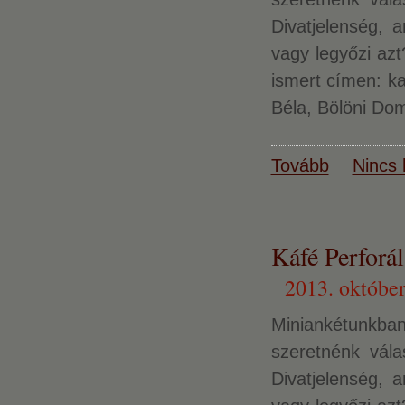
Divatjelenség, 
vagy legyőzi azt
ismert címen: k
Béla, Bölöni Do
Tovább
Nincs 
Káfé Perforál
2013. október
Miniankétunkban 
szeretnénk vál
Divatjelenség, 