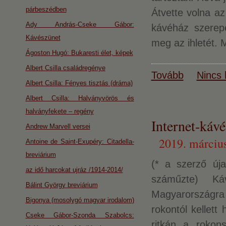
párbeszédben
Átvette volna az
Ady András-Cseke Gábor:
kávéház szerepé
Kávészünet
meg az ihletét. 
Ágoston Hugó: Bukaresti élet, képek
Albert Csilla családregénye
Tovább
Nincs 
Albert Csilla: Fényes tisztás (dráma)
Albert Csilla: Halványvörös és
halványfekete – regény
Internet-kávé
Andrew Marvell versei
2019. március
Antoine de Saint-Exupéry: Citadella-
breviárium
(* a szerző úja
az idő harcokat ujráz /1914-2014/
száműzte) Ká
Bálint György breviárium
Magyarországra u
Bigonya (mosolygó magyar irodalom)
rokontól kellett
Cseke Gábor-Szonda Szabolcs:
ritkán a rokons