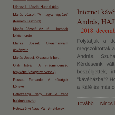
Lőrincz L. László: Huan-ti átka
Internet ká
Máriás József: "A magyar vigyázó"
András, HA
(Németh Lászlóról)
2018. decemb
Máriás József: Az iró – korának
lelkiismerete
Folytatjuk a d
Máriás József: Olvasmányaim
megszólítottak a
ösvényein
András, Szuha
Máriás József: Olvassunk bele…
Kérdéseink vál
Oláh István: A virágmindenség
beszélgettek, í
fényképe (válogatott versek)
”kávéházba”? Hol
Pessoa Fernando: A kétségek
a Káfé és más on
könyve
Petrozsényi Nagy Pál: A zene
hullámhosszán
Tovább
Nincs 
Petrozsényi Nagy Pál: Smekkerek