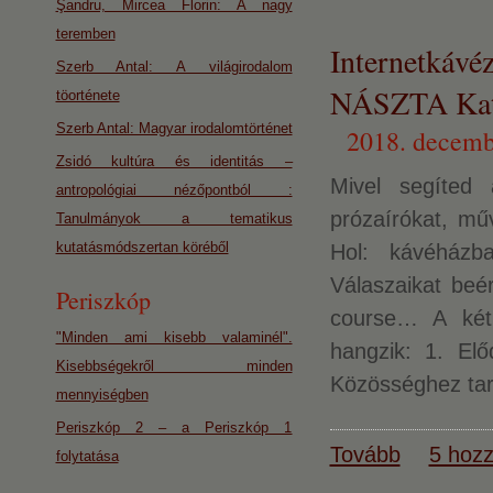
Şandru, Mircea Florin: A nagy
teremben
Internetkáv
Szerb Antal: A világirodalom
NÁSZTA Kat
töorténete
Szerb Antal: Magyar irodalomtörténet
2018. decemb
Zsidó kultúra és identitás –
Mivel segíted a
antropológiai nézőpontból :
prózaírókat, mű
Tanulmányok a tematikus
kutatásmódszertan köréből
Hol: kávéházb
Válaszaikat beé
Periszkóp
course… A két 
"Minden ami kisebb valaminél".
hangzik: 1. Elő
Kisebbségekről minden
Közösséghez tart
mennyiségben
Periszkóp 2 – a Periszkóp 1
Tovább
5 hozz
folytatása