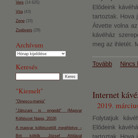
Vers
(14 625)
Elődeink kávéhá
Vita
(43)
tartoztak. Hova 
Zene
(33)
Átvette volna az
Zsebvers
(29)
kávéház szerepé
Archívum
meg az ihletét. 
Archívum
Tovább
Nincs 
Keresés
"Kiemelt"
Internet ká
"Dinescu-mania"
2019. március
"Játszani is engedd" (Magyar
Folytatjuk káv
Költészet Napja, 2019)
Elődeink kávéhá
A magyar költészettől megihletve –
tartoztak. Hova 
Brit költők József Attilával