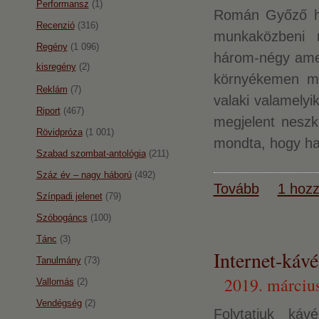
Performansz
(1)
Román Győző há
Recenzió
(316)
munkaközbeni n
Regény
(1 096)
három-négy amer
kisregény
(2)
környékemen mi
Reklám
(7)
valaki valamelyi
Riport
(467)
megjelent neszk
Rövidpróza
(1 001)
mondta, hogy ha
Szabad szombat-antológia
(211)
Száz év – nagy háború
(492)
Tovább
1 hozz
Színpadi jelenet
(79)
Szóbogáncs
(100)
Tánc
(3)
Internet-káv
Tanulmány
(73)
2019. március
Vallomás
(2)
Vendégség
(2)
Folytatjuk káv