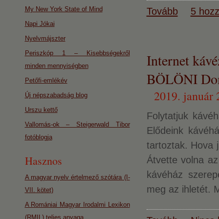
My New York State of Mind
Tovább
5 hozz
Napi Jókai
Nyelvmájszter
Periszkóp 1 – Kisebbségekről
Internet ká
minden mennyiségben
BÖLÖNI Do
Petőfi-emlékév
2019. január 
Új népszabadság blog
Urszu kettő
Folytatjuk kávé
Vallomás-ok – Steigerwald Tibor
Elődeink kávéhá
fotóblogja
tartoztak. Hova 
Hasznos
Átvette volna az
kávéház szerepé
A magyar nyelv értelmező szótára (I-
meg az ihletét. 
VII. kötet)
A Romániai Magyar Irodalmi Lexikon
(RMIL) teljes anyaga