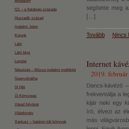
eirodalom
segítette meg az
f21 – a fiatalság százada
[…]
Huszadik század
Irodalmi Jelen
Tovább
Nincs 
Korunk
Látó
Látó blog
Internet káv
Lenolaj
Népújság – Múzsa irodalmi melléklet
2019. február
Spanyolnátha
Dancs-kávézó – 
Új Hét
frekventálja a l
Új Könyvpiac
kijár neki egy
Várad folyóirat
író, élvezi az 
Világhírnév
más világvárosb
Xantusz – határon túli könyvek
lenni. Egyik ilye