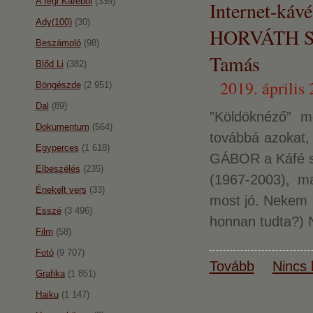
A régi Káféból
(339)
Internet-káv
Ady(100)
(30)
HORVÁTH SZ
Beszámoló
(98)
Tamás
Blőd Li
(382)
2019. április 
Böngészde
(2 951)
Dal
(89)
”Köldöknéző” m
Dokumentum
(564)
továbbá azokat,
Egyperces
(1 618)
GÁBOR a Káfé sz
Elbeszélés
(235)
(1967-2003), ma
Énekelt vers
(33)
most jó. Nekem m
Esszé
(3 496)
honnan tudta?) 
Film
(58)
Fotó
(9 707)
Tovább
Nincs 
Grafika
(1 851)
Haiku
(1 147)