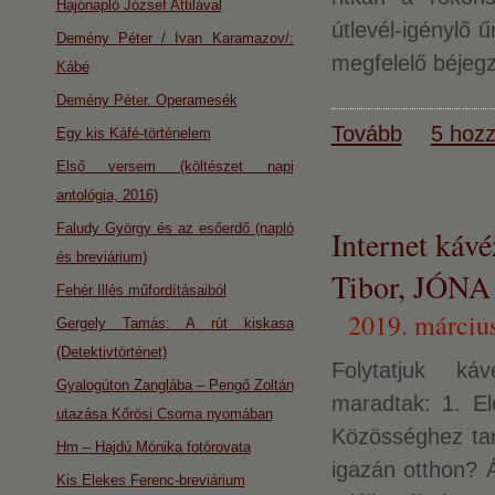
Hajónapló József Attilával
útlevél-igénylő ű
Demény Péter / Ivan Karamazov/:
megfelelő béjegz
Kábé
Demény Péter. Operamesék
Tovább
5 hozz
Egy kis Káfé-történelem
Első versem (költészet napi
antológia, 2016)
Faludy György és az esőerdő (napló
Internet ká
és breviárium)
Tibor, JÓNA
Fehér Illés műfordításaiból
2019. március
Gergely Tamás: A rút kiskasa
(Detektivtörténet)
Folytatjuk ká
Gyalogúton Zanglába – Pengő Zoltán
maradtak: 1. Elő
utazása Kőrösi Csoma nyomában
Közösséghez tar
Hm – Hajdú Mónika fotórovata
igazán otthon? Á
Kis Elekes Ferenc-breviárium