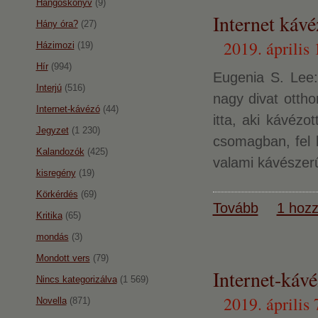
Hangoskönyv
(9)
Internet káv
Hány óra?
(27)
2019. április 
Házimozi
(19)
Hír
(994)
Eugenia S. Lee:
Interjú
(516)
nagy divat ottho
Internet-kávézó
(44)
itta, aki kávézo
Jegyzet
(1 230)
csomagban, fel k
Kalandozók
(425)
valami kávészerű
kisregény
(19)
Körkérdés
(69)
Tovább
1 hozz
Kritika
(65)
mondás
(3)
Mondott vers
(79)
Internet-ká
Nincs kategorizálva
(1 569)
2019. április 
Novella
(871)