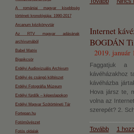
Tovább
Nincs 
A romániai magyar kisebbség
történeti kronológiája: 1990-2017
Arcanum kézikönyvtár
Internet k
Az RTV magyar adásának
BOGDÁN Ti
archívumából
2019. január 
Babel Matrix
Bigpikcsör
Faggatjuk a K
Erdélyi Audiovizuális Archivum
kávéházakhoz ta
Erdélyi és csángó költészet
kávéházba jártak
Erdélyi Fotográfia Múzeum
Hova jársz te, 
Erdélyi fürdők – képeslapokon
volna az Interne
Erdélyi Magyar Szótörténeti Tár
szerepét? 2. Sch
Fortepan.hu
Fotóművészet
Tovább
1 hozz
Fotós oldalak