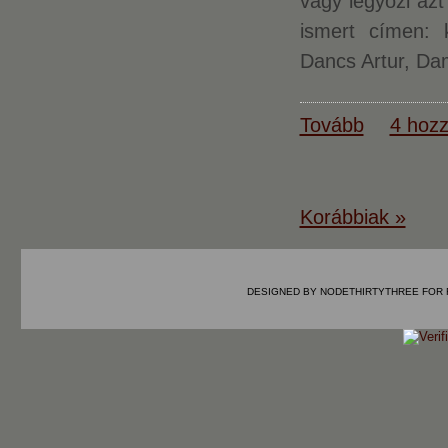
vagy legyőzi azt
ismert címen: 
Dancs Artur, Da
Tovább
4 hozz
Korábbiak »
DESIGNED BY
NODETHIRTYTHREE
FOR