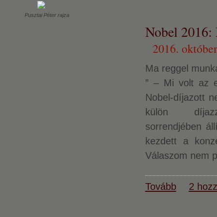
Pusztai Péter rajza
Nobel 2016: 
2016. október
Ma reggel munkat
” – Mi volt az 
Nobel-díjazott 
külön díja
sorrendjében ál
kezdett a konz
Válaszom nem pub
Tovább
2 hozz