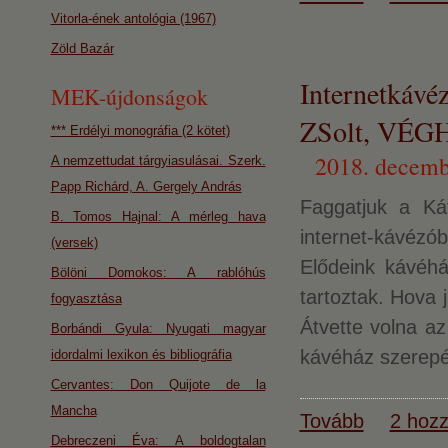
Vitorla-ének antológia (1967)
Zöld Bazár
Internetkáv
MEK-újdonságok
ZSolt, VÉGH
*** Erdélyi monográfia (2 kötet)
2018. decemb
A nemzettudat tárgyiasulásai. Szerk.
Papp Richárd, A. Gergely András
Faggatjuk a Ká
B. Tomos Hajnal: A mérleg hava
internet-kávézó
(versek)
Elődeink kávéhá
Bölöni Domokos: A rablóhús
tartoztak. Hova 
fogyasztása
Átvette volna az
Borbándi Gyula: Nyugati magyar
kávéház szerepét
idordalmi lexikon és bibliográfia
Cervantes: Don Quijote de la
Mancha
Tovább
2 hozz
Debreczeni Éva: A boldogtalan