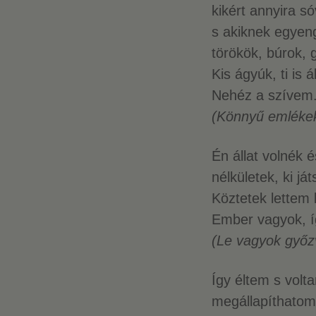
kikért annyira s
s akiknek egyen
törökök, búrok, 
Kis ágyúk, ti is á
Nehéz a szívem
(Könnyű emlék
Én állat volnék 
nélkületek, ki já
Köztetek lettem 
Ember vagyok, í
(Le vagyok győ
Így éltem s volt
megállapíthato