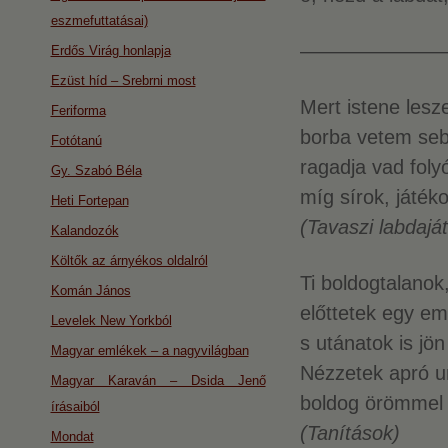
eszmefuttatásai)
———————
Erdős Virág honlapja
Ezüst híd – Srebrni most
Mert istene lesz
Feriforma
borba vetem seb
Fotótanú
ragadja vad foly
Gy. Szabó Béla
míg sírok, játék
Heti Fortepan
(Tavaszi labdajá
Kalandozók
Költők az árnyékos oldalról
Ti boldogtalanok
Komán János
előttetek egy em
Levelek New Yorkból
s utánatok is jö
Magyar emlékek – a nagyvilágban
Nézzetek apró u
Magyar Karaván – Dsida Jenő
boldog örömmel 
írásaiból
(Tanítások)
Mondat