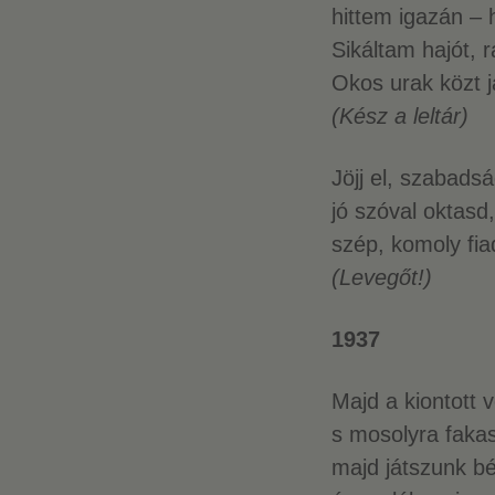
hittem igazán – 
Sikáltam hajót, 
Okos urak közt 
(Kész a leltár)
Jöjj el, szabads
jó szóval oktasd,
szép, komoly fia
(Levegőt!)
1937
Majd a kiontott 
s mosolyra faka
majd játszunk bé