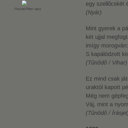
egy szellőcskét 
Pusztai Péter rajza
(Nyár)
Mint gyerek a pá
két ujjal megfog
imígy morogván:
S kapálódzott kis
(Tűnődő / Vihar)
Ez mind csak ját
uraktól kapott p
Még nem gépfeg
Váj, mint a nyomo
(Tűnődő / Írásjel