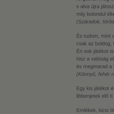
s alva újra játss
mily bolondul él
(Száradok, tör
És tudom, mint a
csak az boldog, k
Én sok játékot i
hisz a valóság e
és megmarad a l
(Könnyű, fehér 
Egy kis játékot 
libbenjetek elő ti
Emlékek, kicsi 