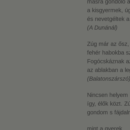
másra gondoló a
a kisgyermek, ú
és nevetgéltek a
(A Dunánál)
Zúg már az ősz, 
fehér habokba sz
Fogócskáznak az
az ablakban a l
(Balatonszárszó
Nincsen helyem
így, élők közt. Z
gondom s fájdal
mint a gyerek