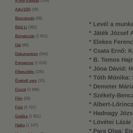
A régi Káféból
(339)
Ady(100)
(30)
Beszámoló
(98)
* Levél a munk
Blőd Li
(382)
* Játék József 
Böngészde
(2 951)
* Elekes Feren
Dal
(89)
* Csata Ernő: K
Dokumentum
(564)
* B. Tomos Hajn
Egyperces
(1 618)
* Jóna Dávid: 
Elbeszélés
(235)
* Tóth Mónika:
Énekelt vers
(33)
* Demeter Mári
Esszé
(3 496)
* Székely-Ben
Film
(58)
* Albert-Lőrinc
Fotó
(9 707)
* Hadnagy Józse
Grafika
(1 851)
* Lövétei Lázár
Haiku
(1 147)
* Para Olga: E