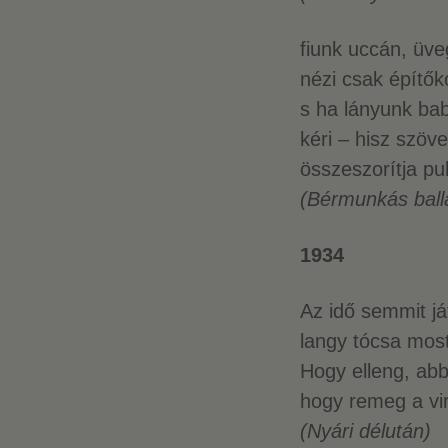
fiunk uccán, üveg
nézi csak építők
s ha lányunk ba
kéri – hisz szöv
összeszorítja p
(Bérmunkás ball
1934
Az idő semmit já
langy tócsa most
Hogy elleng, abbó
hogy remeg a vi
(Nyári délután)