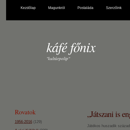
Kezdőlap
Magunkról
Postaláda
Szerzőink
káfé főnix
"kultúrpolip"
Rovatok
„Játszani is e
1956-2016
(129)
Játékos huszadik század 