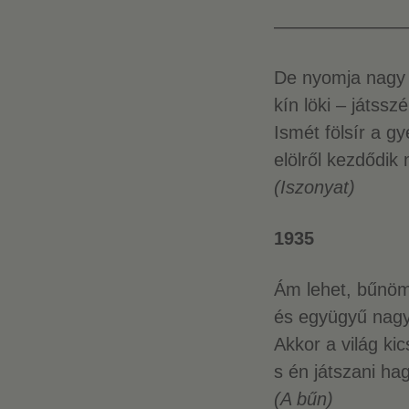
———————
De nyomja nagy 
kín löki – játssz
Ismét fölsír a g
elölről kezdődik 
(Iszonyat)
1935
Ám lehet, bűnö
és együgyű nag
Akkor a világ kic
s én játszani ha
(A bűn)