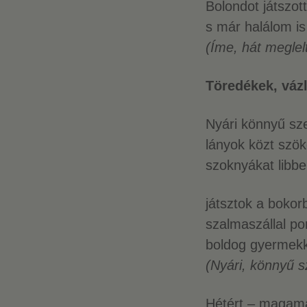
Bolondot játszot
s már halálom is
(Íme, hát megl
Töredékek, vázl
Nyári könnyű sze
lányok közt szök
szoknyákat libbe
játsztok a bokor
szalmaszállal po
boldog gyermek
(Nyári, könnyű s
Hétért – magam