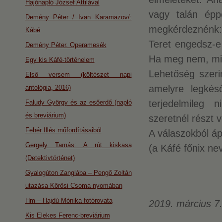
Hajónapló József Attilával
vagy talán épp
Demény Péter / Ivan Karamazov/:
megkérdeznénk: 
Kábé
Teret engedsz-e
Demény Péter. Operamesék
Ha meg nem, mi
Egy kis Káfé-történelem
Lehetőség szerin
Első versem (költészet napi
amelyre legkésőb
antológia, 2016)
terjedelmileg
Faludy György és az esőerdő (napló
és breviárium)
szeretnél részt 
Fehér Illés műfordításaiból
A válaszokból áp
Gergely Tamás: A rút kiskasa
(a Káfé főnix ne
(Detektivtörténet)
Gyalogúton Zanglába – Pengő Zoltán
utazása Kőrösi Csoma nyomában
Hm – Hajdú Mónika fotórovata
2019. március 7
Kis Elekes Ferenc-breviárium