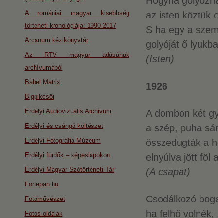
Hogyha golyózna
A romániai magyar kisebbség
az isten köztük o
történeti kronológiája: 1990-2017
S ha egy a szemé
Arcanum kézikönyvtár
golyóját ő lyukba
Az RTV magyar adásának
(Isten)
archívumából
Babel Matrix
1926
Bigpikcsör
Erdélyi Audiovizuális Archivum
A dombon két gy
Erdélyi és csángó költészet
a szép, puha sár
Erdélyi Fotográfia Múzeum
összedugták a ho
Erdélyi fürdők – képeslapokon
elnyúlva jött föl
Erdélyi Magyar Szótörténeti Tár
(A csapat)
Fortepan.hu
Csodálkozó boga
Fotóművészet
ha felhő volnék,
Fotós oldalak