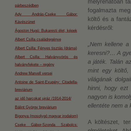
mélyrehatóan t
párbeszédben
fogalmazta meg 
Ady András-Cseke Gábor:
költő és a fant
Kávészünet
kérdésről:
Ágoston Hugó: Bukaresti élet, képek
Albert Csilla családregénye
„Nem kellene a
Albert Csilla: Fényes tisztás (dráma)
keresni?… A gye
Albert Csilla: Halványvörös és
a játék. Talán a
halványfekete – regény
mint egy költő,
Andrew Marvell versei
világának dolgai
Antoine de Saint-Exupéry: Citadella-
hinni, hogy ezt
breviárium
nagyon is komoly
az idő harcokat ujráz /1914-2014/
ellentéte nem a
Bálint György breviárium
Bigonya (mosolygó magyar irodalom)
A költészet, te
Cseke Gábor-Szonda Szabolcs:
elméleteket. Ahá