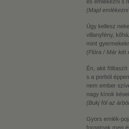
és emlékezni s m
(Majd emlékezni 
Úgy kellesz neke
villanyfény, kőhá
mint gyermekekn
(Flóra / Már két m
Én, akit föltaszít 
s a porból éppen
nem ember szív
nagy kínok kései
(Bukj föl az árból
Gyors emlék-poj
forgatnak meg é