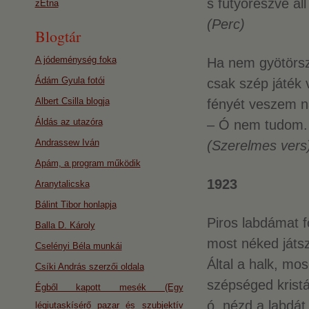
s fütyörészve ál
zEtna
(Perc)
Blogtár
A jódeménység foka
Ha nem gyötörsz
Ádám Gyula fotói
csak szép játék 
Albert Csilla blogja
fényét veszem 
Áldás az utazóra
– Ó nem tudom. 
Andrassew Iván
(Szerelmes vers
Apám, a program működik
1923
Aranytalicska
Bálint Tibor honlapja
Piros labdámat fö
Balla D. Károly
most néked játs
Cselényi Béla munkái
Által a halk, mo
Csíki András szerzői oldala
szépséged kristá
Égből kapott mesék (Egy
ó, nézd a labdá
légiutaskísérő pazar és szubjektív