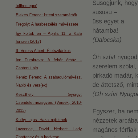
Susogjunk, hogy
tollhercegnő
sususu –
Elekes Ferenc: Isteni szemmérték
üss egyet a
Fregoly: A hasbeszélés művészete
hátamba!
Így költök én – Április 11. a Káfé
(Dalocska)
főnixen (2017)
II. Veress Albert: Életszilánkok
Óh szív! nyugod
Ion Dumbrava: A fehér őrház –
szerelem szólal,
Cantonul alb
pirkadó madár, k
Kenéz Ferenc: A szabadulóművész.
de áttetsző, min
Napló és vers(ek)
(Oh szív! Nyugod
Keszthelyi György:
Csendéletmezsgyén. (Versek, 2010-
Egyszer, ha nem
2013)
nézzetek arcába
Kuthy Lajos: Hazai rejtelmek
magános férfiak 
Lawrence, David Herbert: Lady
Chatterley és a kedvese