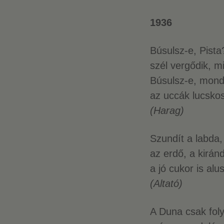
1936
Búsulsz-e, Pist
szél vergődik, m
Búsulsz-e, mond
az uccák lucskos
(Harag)
Szundít a labda,
az erdő, a kiránd
a jó cukor is al
(Altató)
A Duna csak foly