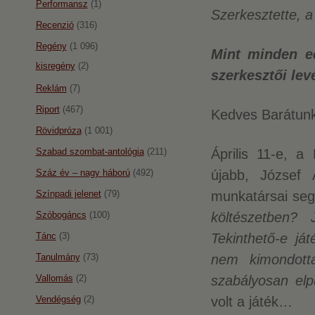
Performansz
(1)
Szerkesztette, 
Recenzió
(316)
Regény
(1 096)
Mint minden ed
kisregény
(2)
szerkesztői lev
Reklám
(7)
Riport
(467)
Kedves Barátunk
Rövidpróza
(1 001)
Szabad szombat-antológia
(211)
Április 11-e, a
Száz év – nagy háború
(492)
újabb, József 
Színpadi jelenet
(79)
munkatársai segí
Szóbogáncs
(100)
költészetben?
Tánc
(3)
Tekinthető-e j
Tanulmány
(73)
nem kimondott
Vallomás
(2)
szabályosan elp
Vendégség
(2)
volt a játék…