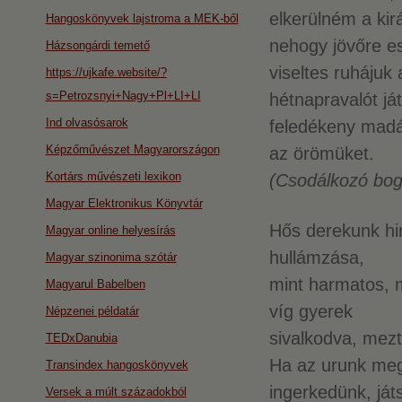
elkerülném a kir
Hangoskönyvek lajstroma a MEK-ből
nehogy jövőre e
Házsongárdi temető
viseltes ruhájuk a
https://ujkafe.website/?
s=Petrozsnyi+Nagy+Pl+LI+LI
hétnapravalót já
Ind olvasósarok
feledékeny madár
Képzőművészet Magyarországon
az örömüket.
Kortárs művészeti lexikon
(Csodálkozó bog
Magyar Elektronikus Könyvtár
Hős derekunk hi
Magyar online helyesírás
hullámzása,
Magyar szinonima szótár
mint harmatos, 
Magyarul Babelben
víg gyerek
Népzenei példatár
sivalkodva, mez
TEDxDanubia
Ha az urunk megj
Transindex hangoskönyvek
ingerkedünk, ját
Versek a múlt századokból