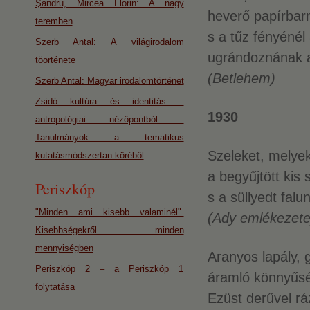
Şandru, Mircea Florin: A nagy
heverő papírbar
teremben
s a tűz fényénél
Szerb Antal: A világirodalom
ugrándoznának a 
töorténete
(Betlehem)
Szerb Antal: Magyar irodalomtörténet
Zsidó kultúra és identitás –
1930
antropológiai nézőpontból :
Tanulmányok a tematikus
Szeleket, melyek
kutatásmódszertan köréből
a begyűjtött kis
Periszkóp
s a süllyedt fal
"Minden ami kisebb valaminél".
(Ady emlékezete
Kisebbségekről minden
mennyiségben
Aranyos lapály, g
Periszkóp 2 – a Periszkóp 1
áramló könnyűsé
folytatása
Ezüst derűvel rá