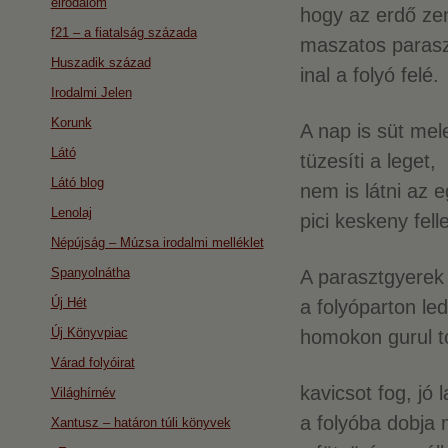
eirodalom
hogy az erdő ze
f21 – a fiatalság százada
maszatos paras
Huszadik század
inal a folyó felé.
Irodalmi Jelen
Korunk
A nap is süt mel
Látó
tüzesíti a leget,
Látó blog
nem is látni az 
Lenolaj
pici keskeny fell
Népújság – Múzsa irodalmi melléklet
Spanyolnátha
A parasztgyerek 
Új Hét
a folyóparton led
Új Könyvpiac
homokon gurul t
Várad folyóirat
kavicsot fog, jó l
Világhírnév
a folyóba dobja 
Xantusz – határon túli könyvek