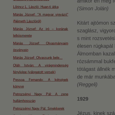
amikor én még f
Lőrincz L. László: Huan-ti átka
(Simon Jolán)
Máriás József: "A magyar vigyázó"
(Németh Lászlóról)
Kitárt ajtómon sz
Máriás József: Az iró – korának
szaglász, vigyoro
lelkiismerete
s mint rozsvetés
Máriás József: Olvasmányaim
élesen rúgkapál
ösvényein
Álmomban kazalr
Máriás József: Olvassunk bele…
rózsámmal bukfe
Oláh István: A virágmindenség
tótágast állnék m
fényképe (válogatott versek)
de már munkába 
Pessoa Fernando: A kétségek
(Reggeli)
könyve
Petrozsényi Nagy Pál: A zene
1929
hullámhosszán
Petrozsényi Nagy Pál: Smekkerek
Jézus, kinek szál