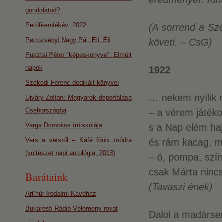
gondolatod?
Petőfi-emlékév: 2022
(A sorrend a Sz
Petrozsényi Nagy Pál: Éli, Éli
követi. – CsG)
Pusztai Péter "képeskönyve": Elmúlt
napok
1922
Székedi Ferenc dedikált könyvei
… nekem nyílik 
Ujváry Zoltán: Magyarok deportálása
Csehországba
– a vérem játék
Varga Domokos íróiskolája
s a Nap elém haj
Vers a versről – Káfé főnix módra
és rám kacag, m
(költészet napi antológia, 2013)
– ó, pompa, szín
csak Márta nincs
Barátaink
(Tavaszi ének)
Art’húr Irodalmi Kávéház
Bukaresti Rádió Vélemény rovat
Dalol a madárse