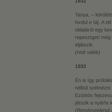
1932
Tanya, – körülöt
fordul e táj. A té
oldaláról egy ke
repesztgeti még
eljátszik.
(Holt vidék)
1933
Én is így próbál
nélkül szétnézni
Ezüstös fejszes
játszik a nyárfa 
(Reménytelenül 