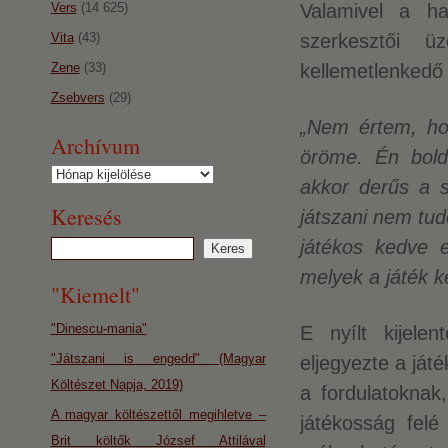
Vers
(14 625)
Valamivel a h
Vita
(43)
szerkesztői ü
Zene
(33)
kellemetlenkedő
Zsebvers
(29)
„Nem értem, ho
Archívum
öröme. Én bol
Archívum
akkor derűs a 
Keresés
játszani nem tu
játékos kedve e
melyek a játék k
"Kiemelt"
"Dinescu-mania"
E nyílt kijele
"Játszani is engedd" (Magyar
eljegyezte a ját
Költészet Napja, 2019)
a fordulatoknak
A magyar költészettől megihletve –
játékosság felé
Brit költők József Attilával