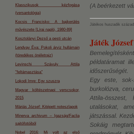
(A beérkezett vá
Klasszikusok kézfogása
(versantológia)
Kocsis Francisko: A bajkerülés
Játékos huszadik század 
művészete [Lírai napló, 1980-89]
Játék József
Kosztolányi Dezső a pesti utcán
Lendvay Éva: Pokoli árviz hullámain
Bemelegítésként 
(töredékes önéletrajz)
példatáramat il
Levinschi Szávuly Attila
időszerűségét.
"feltámasztása"
Egy este, sok-
Lokodi Imre: Egy szuszra
burkolózva, cer
Magyar költészetnapi verscsokor,
Attila-összes
2015
utalásokat, am
Máriás József: Kitépett noteszlapok
játszással. Kezd
Minerva archivum – Igazság/Faclia
sajtófotóiból
Sokáig megtart
Nobel 2016: Mi volt az első
eredményét. Kih