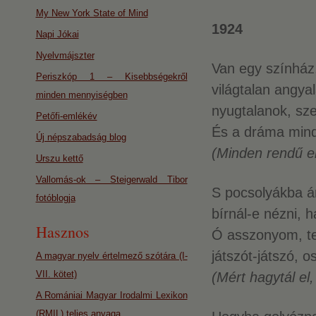
My New York State of Mind
1924
Napi Jókai
Nyelvmájszter
Van egy színház,
Periszkóp 1 – Kisebbségekről
világtalan angyal
minden mennyiségben
nyugtalanok, sze
Petőfi-emlékév
És a dráma mind
Új népszabadság blog
(Minden rendű e
Urszu kettő
Vallomás-ok – Steigerwald Tibor
S pocsolyákba á
fotóblogja
bírnál-e nézni, 
Hasznos
Ó asszonyom, te 
játszót-játszó, o
A magyar nyelv értelmező szótára (I-
VII. kötet)
(Mért hagytál el
A Romániai Magyar Irodalmi Lexikon
(RMIL) teljes anyaga