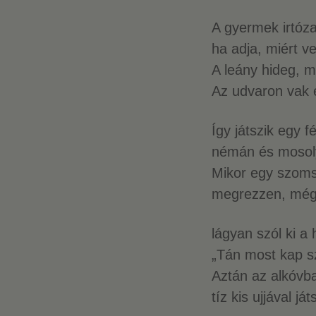
A gyermek irtóza
ha adja, miért ve
A leány hideg, mi
Az udvaron vak 
Így játszik egy f
némán és mosoly
Mikor egy szoms
megrezzen, mégi
lágyan szól ki a
„Tán most kap s
Aztán az alkóvba
tíz kis ujjával já