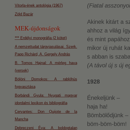
(Fiatal asszonyo
Vitorla-ének antológia (1967)
Zöld Bazár
Akinek kitárt a s
MEK-újdonságok
ahhoz a világ íg
*** Erdélyi monográfia (2 kötet)
és mint papához
A nemzettudat tárgyiasulásai. Szerk.
mikor új ruhát ka
Papp Richárd, A. Gergely András
s abban is szaba
B. Tomos Hajnal: A mérleg hava
(A távol új s új 
(versek)
Bölöni Domokos: A rablóhús
1928
fogyasztása
Borbándi Gyula: Nyugati magyar
Énekeljünk –
idordalmi lexikon és bibliográfia
haja ha!
Cervantes: Don Quijote de la
Bömbölődjünk –
Mancha
böm-böm-böm!
Debreczeni Éva: A boldogtalan