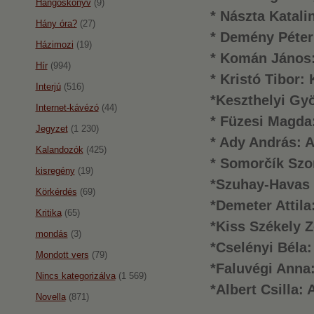
Hangoskönyv
(9)
* Nászta Katal
Hány óra?
(27)
* Demény Péter
Házimozi
(19)
* Komán János:
Hír
(994)
* Kristó Tibor:
Interjú
(516)
*Keszthelyi Gyö
Internet-kávézó
(44)
* Füzesi Magda:
Jegyzet
(1 230)
* Ady András: A
Kalandozók
(425)
* Somorčík Szo
kisregény
(19)
*Szuhay-Havas 
Körkérdés
(69)
*Demeter Attila
Kritika
(65)
*Kiss Székely Z
mondás
(3)
*Cselényi Béla
Mondott vers
(79)
*Faluvégi Anna
Nincs kategorizálva
(1 569)
*Albert Csilla:
Novella
(871)