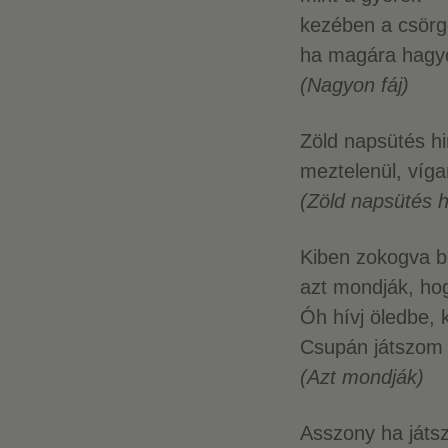
kezében a csörg
ha magára hagyo
(Nagyon fáj)
Zöld napsütés hin
meztelenül, víg
(Zöld napsütés hi
Kiben zokogva b
azt mondják, hog
Óh hívj öledbe,
Csupán játszom 
(Azt mondják)
Asszony ha játsz