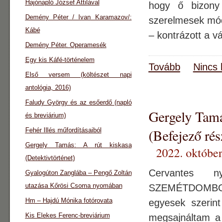
Hajónapló József Attilával
hogy ő bizony
Demény Péter / Ivan Karamazov/:
szerelmesek mód
Kábé
– kontrázott a v
Demény Péter. Operamesék
Egy kis Káfé-történelem
Tovább
Nincs 
Első versem (költészet napi
antológia, 2016)
Faludy György és az esőerdő (napló
Gergely Ta
és breviárium)
(Befejező rés
Fehér Illés műfordításaiból
Gergely Tamás: A rút kiskasa
2022. október
(Detektivtörténet)
Cervantes 
Gyalogúton Zanglába – Pengő Zoltán
utazása Kőrösi Csoma nyomában
SZEMÉTDOMBON 
Hm – Hajdú Mónika fotórovata
egyesek szerin
Kis Elekes Ferenc-breviárium
megsajnáltam a