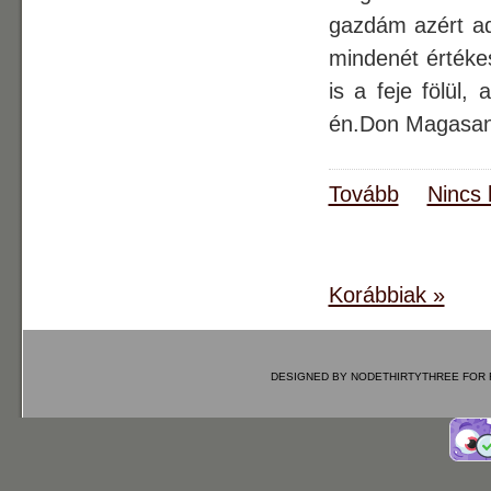
gazdám azért ado
mindenét értékes
is a feje fölül,
én.Don Magasan
Tovább
Nincs 
Korábbiak »
DESIGNED BY
NODETHIRTYTHREE
FOR