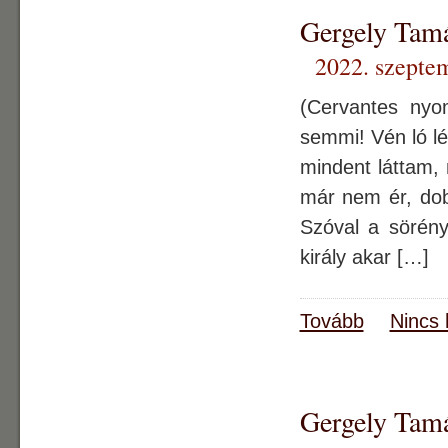
Gergely Ta
2022. szepte
(Cervantes ny
semmi! Vén ló lé
mindent láttam,
már nem ér, dob
Szóval a sörén
király akar […]
Tovább
Nincs 
Gergely Ta