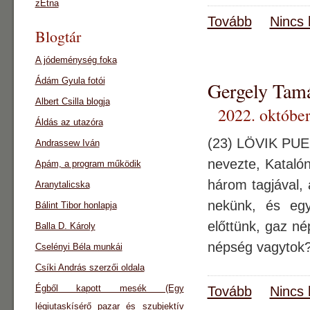
zEtna
Tovább
Nincs 
Blogtár
A jódeménység foka
Ádám Gyula fotói
Gergely Ta
Albert Csilla blogja
2022. október
Áldás az utazóra
(23) LÖVIK PUER
Andrassew Iván
nevezte, Kataló
Apám, a program működik
három tagjával, 
Aranytalicska
nekünk, és egy
Bálint Tibor honlapja
előttünk, gaz né
Balla D. Károly
népség vagytok?
Cselényi Béla munkái
Csíki András szerzői oldala
Égből kapott mesék (Egy
Tovább
Nincs 
légiutaskísérő pazar és szubjektív