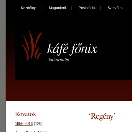
Kezdőlap
Magunkról
Postaláda
Szerzőink
káfé főnix
"kultúrpolip"
Rovatok
‘Regény’
1956-2016
(129)