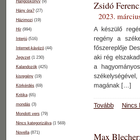
Hangoskönyv
(9)
Zsidó Ferenc:
Hány óra?
(27)
2023. március
Házimozi
(19)
A készülő regén
Hír
(994)
regény a széke
Interjú
(516)
főszereplője Des
Internet-kávézó
(44)
aki rég elszaka
Jegyzet
(1 230)
a hagyományos 
Kalandozók
(425)
székelységével, 
kisregény
(19)
magának […]
Körkérdés
(69)
Kritika
(65)
mondás
(3)
Tovább
Nincs 
Mondott vers
(79)
Nincs kategorizálva
(1 569)
Novella
(871)
Max Blecher: