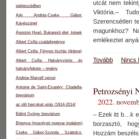
utcát nem tekin
párbeszédben
Viktória.– Tu
Ady András-Cseke Gábor:
Szerencsétlen t
Kávészünet
magunkhoz? Na,
Ágoston Hugó: Bukaresti élet, képek
emlékeztet anyár
Albert Csilla családregénye
Albert Csilla: Fényes tisztás (dráma)
Tovább
Nincs 
Albert Csilla: Halványvörös és
halványfekete – regény
Andrew Marvell versei
Antoine de Saint-Exupéry: Citadella-
Petrozsényi N
breviárium
2022. novemb
az idő harcokat ujráz /1914-2014/
– Ezek itt b…k e
Bálint György breviárium
borzasztó, hog
Bigonya (mosolygó magyar irodalom)
Hozzám beszélsz?
Cseke Gábor-Szonda Szabolcs: