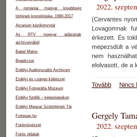
2022. szepte
A romániai magyar kisebbség
történeti kronológiája: 1990-2017
(Cervantes ny
Arcanum kézikönyvtár
Lovagomnak fut
Az RTV magyar adásának
érkezett. És to
archívumából
mepezsdült a vé
Babel Matrix
nem használhat
Bigpikcsör
elolvasott, de a
Erdélyi Audiovizuális Archivum
Erdélyi és csángó költészet
Tovább
Nincs 
Erdélyi Fotográfia Múzeum
Erdélyi fürdők – képeslapokon
Erdélyi Magyar Szótörténeti Tár
Gergely Ta
Fortepan.hu
2022. szepte
Fotóművészet
Fotós oldalak