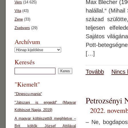
Max Blecher (190
Vers
(14 625)
halállal.“ (
Vita
(43)
század szülötte
Zene
(33)
teljesen elfele
Zsebvers
(29)
Sajátos világán
Archívum
Pott-betegségne
Archívum
[…]
Keresés
Tovább
Nincs 
"Kiemelt"
"Dinescu-mania"
Petrozsényi N
"Játszani is engedd" (Magyar
2022. novemb
Költészet Napja, 2019)
A magyar költészettől megihletve –
– Ne, bogdapost
Brit költők József Attilával