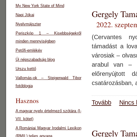
My New York State of Mind
Gergely Ta
Napi Jókai
2022. szepte
Nyelvmájszter
Periszkóp 1 – Kisebbségekről
(Cervantes n
minden mennyiségben
támadást a lova
Petőfi-emlékév
városiak – olva
Új népszabadság blog
arabul van – 
Urszu kettő
előrenyújtott 
Vallomás-ok – Steigerwald Tibor
csatározásban, 
fotóblogja
Hasznos
Tovább
Nincs 
A magyar nyelv értelmező szótára (I-
VII. kötet)
A Romániai Magyar Irodalmi Lexikon
Gergely Ta
(RMIL) teljes anyaga