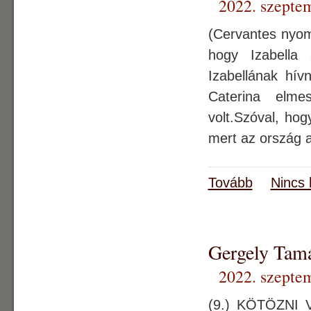
2022. szepte
(Cervantes nyom
hogy Izabella
Izabellának hív
Caterina elme
volt.Szóval, hog
mert az ország a
Tovább
Nincs 
Gergely Ta
2022. szepte
(9.) KÖTÖZNI 