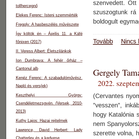
szenvedett. Ott
tollhercegnő
szuszogtunk rá 
Elekes Ferenc: Isteni szemmérték
boldogult egymag
Fregoly: A hasbeszélés művészete
Így költök én – Április 11. a Káfé
Tovább
Nincs 
főnixen (2017)
II. Veress Albert: Életszilánkok
Ion Dumbrava: A fehér őrház –
Cantonul alb
Gergely Ta
Kenéz Ferenc: A szabadulóművész.
2022. szepte
Napló és vers(ek)
(Cervantes nyo
Keszthelyi György:
Csendéletmezsgyén. (Versek, 2010-
”vesszen”, inká
2013)
hogy Katalónia 
Kuthy Lajos: Hazai rejtelmek
nem Spanyolorszá
Lawrence, David Herbert: Lady
szerette volna, 
Chatterley és a kedvese