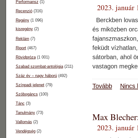
Performansz
(1)
2023. január 
Recenzió
(316)
Berckben lovask
Regény
(1 096)
és miközben orcá
kisregény
(2)
fajanszmaszkon, 
Reklám
(7)
feküdt vízhatlan
Riport
(467)
sátorban, ahol ö
Rövidpróza
(1 001)
vastagon megken
Szabad szombat-antológia
(211)
Száz év – nagy háború
(492)
Színpadi jelenet
(79)
Tovább
Nincs 
Szóbogáncs
(100)
Tánc
(3)
Tanulmány
(73)
Max Blecher:
Vallomás
(2)
2023. január 
Vendégség
(2)