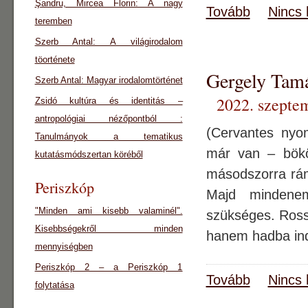
Şandru, Mircea Florin: A nagy
Tovább
Nincs 
teremben
Szerb Antal: A világirodalom
töorténete
Gergely Ta
Szerb Antal: Magyar irodalomtörténet
2022. szepte
Zsidó kultúra és identitás –
antropológiai nézőpontból :
(Cervantes ny
Tanulmányok a tematikus
már van – bökö
kutatásmódszertan köréből
másodszorra rám
Periszkóp
Majd mindene
"Minden ami kisebb valaminél".
szükséges. Rossz
Kisebbségekről minden
hanem hadba indu
mennyiségben
Periszkóp 2 – a Periszkóp 1
Tovább
Nincs 
folytatása