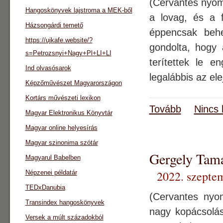
(Cervantes nyom
Hangoskönyvek lajstroma a MEK-ből
a lovag, és a f
Házsongárdi temető
éppencsak behe
https://ujkafe.website/?
gondolta, hogy a
s=Petrozsnyi+Nagy+Pl+LI+LI
terítettek le e
Ind olvasósarok
legalábbis az el
Képzőművészet Magyarországon
Kortárs művészeti lexikon
Tovább
Nincs 
Magyar Elektronikus Könyvtár
Magyar online helyesírás
Magyar szinonima szótár
Gergely Ta
Magyarul Babelben
2022. szepte
Népzenei példatár
TEDxDanubia
(Cervantes ny
Transindex hangoskönyvek
nagy kopácsolás
Versek a múlt századokból