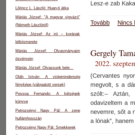
Lesz-e zab Kaka
Lőrincz L. László: Huan-ti átka
Máriás József: "A magyar vigyázó"
Tovább
Nincs 
(Németh Lászlóról)
Máriás József: Az iró – korának
lelkiismerete
Gergely Ta
Máriás József: Olvasmányaim
ösvényein
2022. szepte
Máriás József: Olvassunk bele…
(Cervantes ny
Oláh István: A virágmindenség
megvolt, s a dá
fényképe (válogatott versek)
szólt:– Aztán
Pessoa Fernando: A kétségek
könyve
odavizeltem a me
Petrozsényi Nagy Pál: A zene
nevemre, sőt a 
hullámhosszán
a lónak”, hanem
Petrozsényi Nagy Pál: Smekkerek