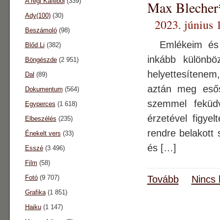
A régi Káféból
(339)
Max Blecher*
Ady(100)
(30)
2023. június 
Beszámoló
(98)
Emlékeim és go
Blőd Li
(382)
inkább különbö
Böngészde
(2 951)
helyettesítene
Dal
(89)
aztán meg esős
Dokumentum
(564)
szemmel feküdv
Egyperces
(1 618)
érzetével figye
Elbeszélés
(235)
rendre belakott
Énekelt vers
(33)
és […]
Esszé
(3 496)
Film
(58)
Fotó
(9 707)
Tovább
Nincs 
Grafika
(1 851)
Haiku
(1 147)