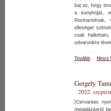
baj az, hogy lov
a kunyhóját, 
Rocinanténak,
elleséget szima
csak hallottam
udvarunkra téve
Tovább
Nincs 
Gergely Ta
2022. szepte
(Cervantes ny
megalázásról be