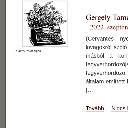
Gergely Ta
2022. szepte
(Cervantes n
lovagokról szóló
Pusztai Péter rajza
másból a köny
fegyverhordozó
fegyverhordozó.
általam említett
[…]
Tovább
Nincs 