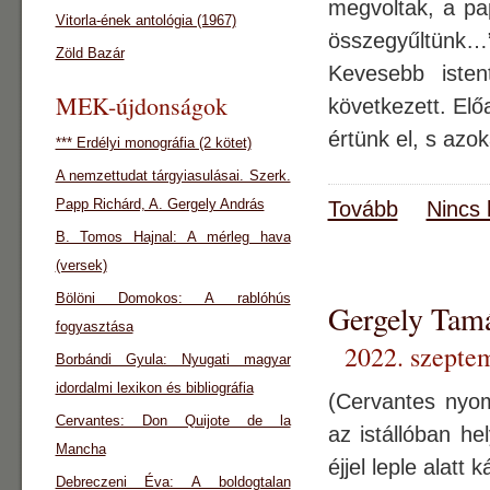
megvoltak, a pa
Vitorla-ének antológia (1967)
összegyűltünk…”
Zöld Bazár
Kevesebb isten
MEK-újdonságok
következett. Elő
értünk el, s azo
*** Erdélyi monográfia (2 kötet)
A nemzettudat tárgyiasulásai. Szerk.
Papp Richárd, A. Gergely András
Tovább
Nincs 
B. Tomos Hajnal: A mérleg hava
(versek)
Bölöni Domokos: A rablóhús
Gergely Ta
fogyasztása
2022. szepte
Borbándi Gyula: Nyugati magyar
idordalmi lexikon és bibliográfia
(Cervantes nyo
Cervantes: Don Quijote de la
az istállóban h
Mancha
éjjel leple alat
Debreczeni Éva: A boldogtalan