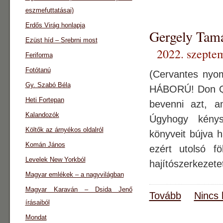
eszmefuttatásai)
Erdős Virág honlapja
Gergely Ta
Ezüst híd – Srebrni most
2022. szepte
Feriforma
Fotótanú
(Cervantes ny
Gy. Szabó Béla
HÁBORÚ! Don Quij
Heti Fortepan
bevenni azt, a
Kalandozók
Úgyhogy kénys
Költők az árnyékos oldalról
könyveit bújva h
Komán János
ezért utolsó f
Levelek New Yorkból
hajítószerkezete
Magyar emlékek – a nagyvilágban
Magyar Karaván – Dsida Jenő
Tovább
Nincs 
írásaiból
Mondat