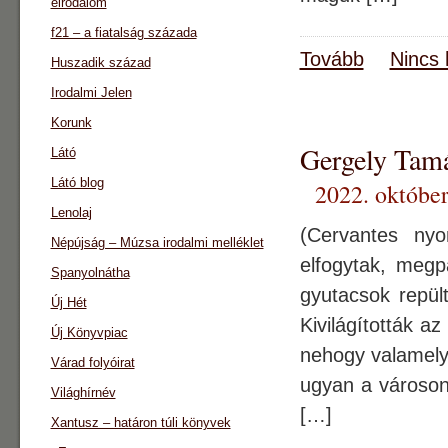
eirodalom
f21 – a fiatalság százada
Tovább
Nincs 
Huszadik század
Irodalmi Jelen
Korunk
Gergely Ta
Látó
Látó blog
2022. október
Lenolaj
(Cervantes ny
Népújság – Múzsa irodalmi melléklet
elfogytak, megp
Spanyolnátha
gyutacsok repül
Új Hét
Kivilágították a
Új Könyvpiac
nehogy valamelyi
Várad folyóirat
ugyan a városon
Világhírnév
[…]
Xantusz – határon túli könyvek