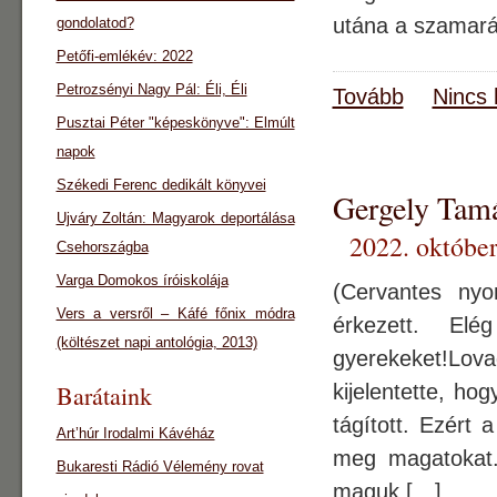
utána a szamaráva
gondolatod?
Petőfi-emlékév: 2022
Petrozsényi Nagy Pál: Éli, Éli
Tovább
Nincs 
Pusztai Péter "képeskönyve": Elmúlt
napok
Székedi Ferenc dedikált könyvei
Gergely Ta
Ujváry Zoltán: Magyarok deportálása
2022. október
Csehországba
Varga Domokos íróiskolája
(Cervantes n
Vers a versről – Káfé főnix módra
érkezett. El
(költészet napi antológia, 2013)
gyerekeket!Lov
Barátaink
kijelentette, ho
tágított. Ezért
Art’húr Irodalmi Kávéház
meg magatokat. 
Bukaresti Rádió Vélemény rovat
maguk […]