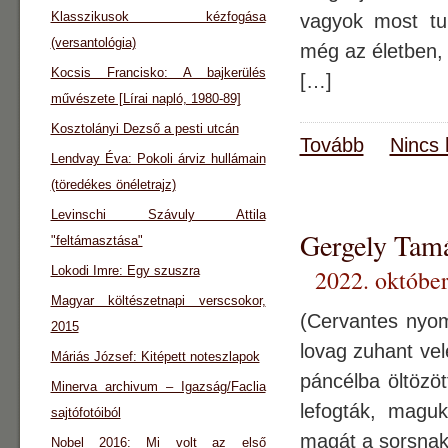
Klasszikusok kézfogása
vagyok most tu
(versantológia)
még az életben,
Kocsis Francisko: A bajkerülés
[…]
művészete [Lírai napló, 1980-89]
Kosztolányi Dezső a pesti utcán
Tovább
Nincs 
Lendvay Éva: Pokoli árviz hullámain
(töredékes önéletrajz)
Levinschi Szávuly Attila
Gergely Ta
"feltámasztása"
Lokodi Imre: Egy szuszra
2022. október
Magyar költészetnapi verscsokor,
(Cervantes ny
2015
lovag zuhant vel
Máriás József: Kitépett noteszlapok
páncélba öltözöt
Minerva archivum – Igazság/Faclia
lefogták, maguk
sajtófotóiból
magát a sorsnak
Nobel 2016: Mi volt az első