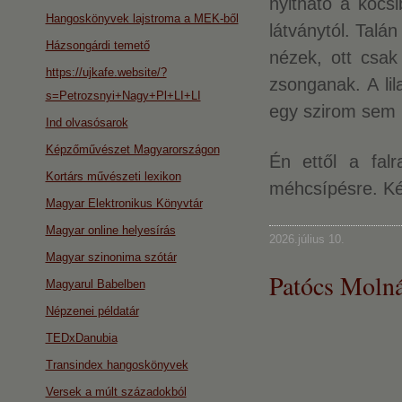
nyitható a kocs
Hangoskönyvek lajstroma a MEK-ből
látványtól. Talán
Házsongárdi temető
nézek, ott csak
https://ujkafe.website/?
zsonganak. A lil
s=Petrozsnyi+Nagy+Pl+LI+LI
egy szirom sem hu
Ind olvasósarok
Képzőművészet Magyarországon
Én ettől a fal
Kortárs művészeti lexikon
méhcsípésre. Kér
Magyar Elektronikus Könyvtár
Magyar online helyesírás
2026.július 10.
Magyar szinonima szótár
Patócs Moln
Magyarul Babelben
Népzenei példatár
TEDxDanubia
Transindex hangoskönyvek
Versek a múlt századokból