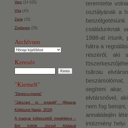
Vers
(14 625)
teremtette voln
Vita
(43)
osztályának a h
Zene
(33)
beszélgetésünk
Zsebvers
(29)
családunknak s
1988-at írtunk,
Archívum
hátra a regnálá
Archívum
részéről, aki 
Keresés
föszerkesztőjéhe
Isăroiu elvtárs
beszámolómat, 
"Kiemelt"
segíteni akar,
"Dinescu-mania"
elvtársnővel, ak
"Játszani is engedd" (Magyar
nem fog betojni,
Költészet Napja, 2019)
annakidején léte
A magyar költészettől megihletve –
intézmény helyi 
Brit költők József Attilával