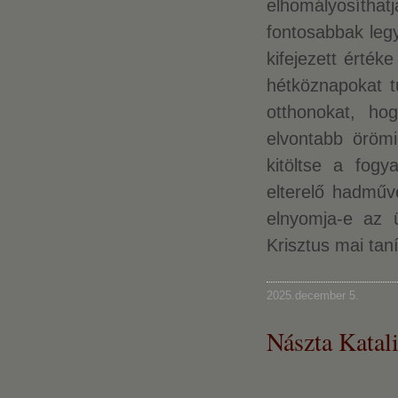
elhomályosítha
fontosabbak leg
kifejezett érté
hétköznapokat t
otthonokat, ho
elvontabb öröm
kitöltse a fog
elterelő hadműv
elnyomja-e az ü
Krisztus mai tan
2025.december 5.
Nászta Katal