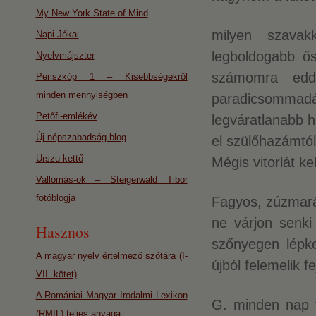
My New York State of Mind
milyen szavak
Napi Jókai
legboldogabb ős
Nyelvmájszter
számomra eddi
Periszkóp 1 – Kisebbségekről
minden mennyiségben
paradicsommad
Petőfi-emlékév
legváratlanabb h
Új népszabadság blog
el szülőhazámtó
Urszu kettő
Mégis vitorlát kel
Vallomás-ok – Steigerwald Tibor
fotóblogja
Fagyos, zúzmar
ne várjon senki
Hasznos
szőnyegen lépke
A magyar nyelv értelmező szótára (I-
újból felemelik 
VII. kötet)
A Romániai Magyar Irodalmi Lexikon
G. minden nap t
(RMIL) teljes anyaga