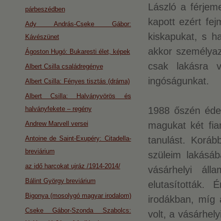
László a férjem
párbeszédben
kapott ezért fe
Ady András-Cseke Gábor:
kiskapukat, s h
Kávészünet
akkor személyazo
Ágoston Hugó: Bukaresti élet, képek
csak lakásra 
Albert Csilla családregénye
ingóságunkat.
Albert Csilla: Fényes tisztás (dráma)
Albert Csilla: Halványvörös és
halványfekete – regény
1988 őszén éde
Andrew Marvell versei
magukat két fia
Antoine de Saint-Exupéry: Citadella-
tanulást. Koráb
breviárium
szüleim lakásáb
az idő harcokat ujráz /1914-2014/
vásárhelyi ál
Bálint György breviárium
elutasították.
Bigonya (mosolygó magyar irodalom)
irodákban, míg 
Cseke Gábor-Szonda Szabolcs:
volt, a vásárhel