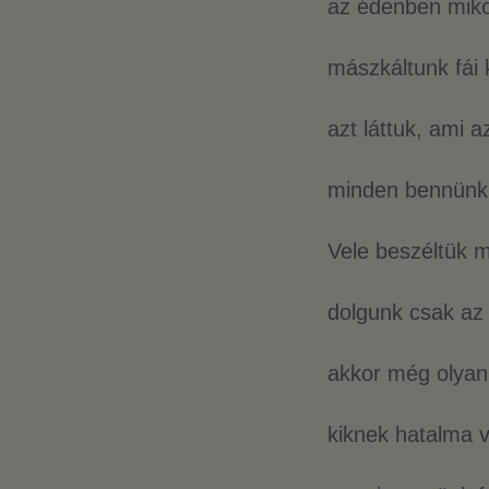
az édenben mik
mászkáltunk fái 
azt láttuk, ami az
minden bennünk v
Vele beszéltük 
dolgunk csak az 
akkor még olyan
kiknek hatalma v