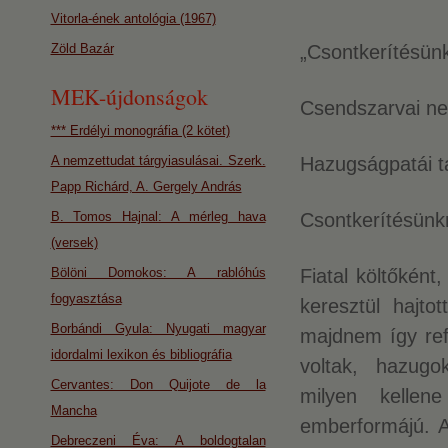
Vitorla-ének antológia (1967)
Zöld Bazár
„Csontkerítésün
MEK-újdonságok
Csendszarvai ne
*** Erdélyi monográfia (2 kötet)
A nemzettudat tárgyiasulásai. Szerk.
Hazugságpatái t
Papp Richárd, A. Gergely András
B. Tomos Hajnal: A mérleg hava
Csontkerítésünkn
(versek)
Bölöni Domokos: A rablóhús
Fiatal költőként
fogyasztása
keresztül hajto
Borbándi Gyula: Nyugati magyar
majdnem így ref
idordalmi lexikon és bibliográfia
voltak, hazugo
Cervantes: Don Quijote de la
milyen kellen
Mancha
emberformájú. A
Debreczeni Éva: A boldogtalan