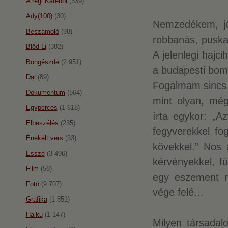
A régi Káféból
(339)
Ady(100)
(30)
Nemzedékem, jó
Beszámoló
(98)
robbanás, puska
Blőd Li
(382)
A jelenlegi hajci
Böngészde
(2 951)
a budapesti bomb
Dal
(89)
Fogalmam sincs h
Dokumentum
(564)
mint olyan, még
Egyperces
(1 618)
írta egykor: „A
Elbeszélés
(235)
fegyverekkel fo
Énekelt vers
(33)
kövekkel.” Nos 
Esszé
(3 496)
kérvényekkel, f
Film
(58)
egy eszement r
Fotó
(9 707)
vége felé…
Grafika
(1 851)
Haiku
(1 147)
Milyen társadal