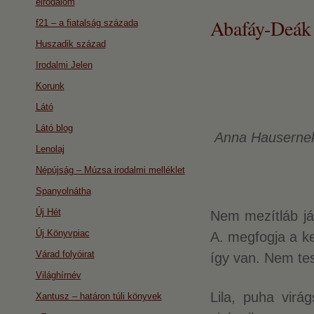
eirodalom
Abafáy-Deá
f21 – a fiatalság százada
Huszadik század
Irodalmi Jelen
Korunk
Látó
Látó blog
Anna Hauserne
Lenolaj
Népújság – Múzsa irodalmi melléklet
Spanyolnátha
Új Hét
Nem mezítláb já
Új Könyvpiac
A. megfogja a k
Várad folyóirat
így van. Nem tes
Világhírnév
Lila, puha virág
Xantusz – határon túli könyvek