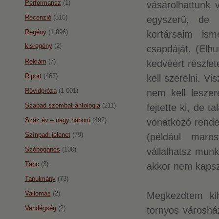
Performansz
(1)
vásárolhattunk v
Recenzió
(316)
egyszerű, de k
Regény
(1 096)
kortársaim ism
kisregény
(2)
csapdáját. (Elh
Reklám
(7)
kedvéért részlet
Riport
(467)
kell szerelni. Vi
Rövidpróza
(1 001)
nem kell leszer
Szabad szombat-antológia
(211)
fejtette ki, de 
Száz év – nagy háború
(492)
vonatkozó rendel
Színpadi jelenet
(79)
(például maros
Szóbogáncs
(100)
vállalhatsz munk
Tánc
(3)
akkor nem kapsz 
Tanulmány
(73)
Vallomás
(2)
Megkezdtem kih
Vendégség
(2)
tornyos városhá