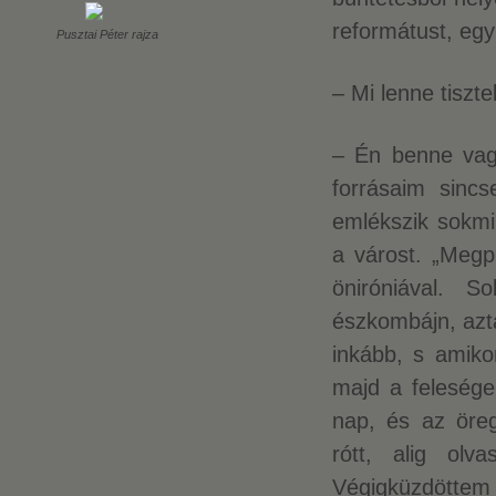
reformátust, eg
Pusztai Péter rajza
– Mi lenne tiszt
– Én benne vagy
forrásaim sinc
emlékszik sokmi
a várost. „Meg
öniróniával.
észkombájn, azt
inkább, s amiko
majd a felesége 
nap, és az öreg
rótt, alig olv
Végigküzdöttem 