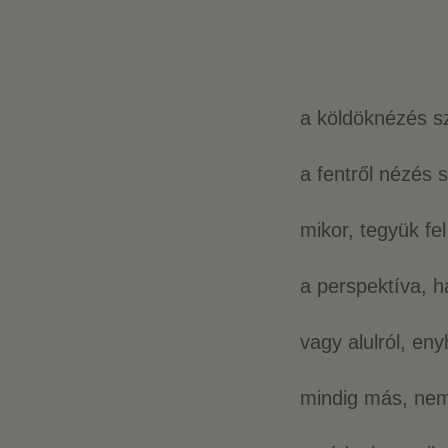
a köldöknézés s
a fentről nézés 
mikor, tegyük fe
a perspektíva, ha
vagy alulról, en
mindig más, ne