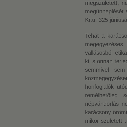
megszületett, n
megünneplését a 
Kr.u. 325 június
Tehát a karácso
megegyezéses ün
vallásosból eti
ki, s onnan terj
semmivel sem 
közmegegyzésen
honfoglalók ut
remélhetőleg 
népvándorlás ne
karácsony örömü
mikor született 