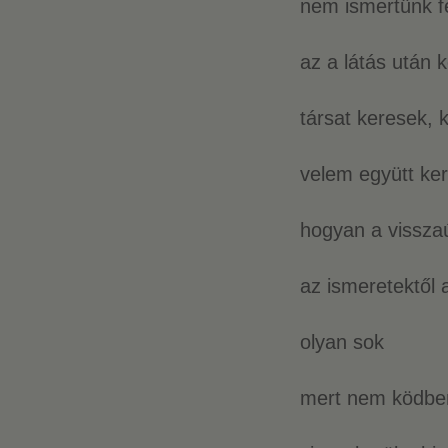
nem ismertünk fé
az a látás után k
társat keresek, k
velem együtt ker
hogyan a vissza
az ismeretektől a
olyan sok
mert nem ködben