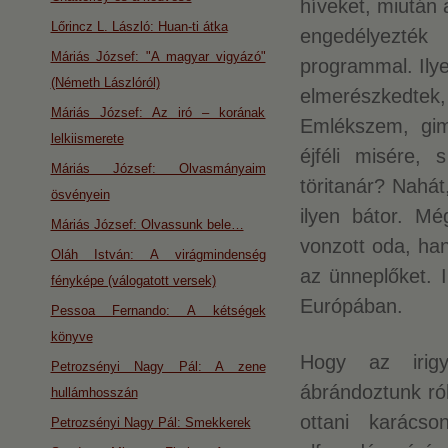
híveket, miután 
Lőrincz L. László: Huan-ti átka
engedélyezték 
Máriás József: "A magyar vigyázó"
programmal. Ilye
(Németh Lászlóról)
elmerészkedtek, 
Máriás József: Az iró – korának
Emlékszem, gim
lelkiismerete
éjféli misére,
Máriás József: Olvasmányaim
töritanár? Nahá
ösvényein
ilyen bátor. M
Máriás József: Olvassunk bele…
vonzott oda, han
Oláh István: A virágmindenség
az ünneplőket. 
fényképe (válogatott versek)
Európában.
Pessoa Fernando: A kétségek
könyve
Hogy az irigy
Petrozsényi Nagy Pál: A zene
ábrándoztunk ról
hullámhosszán
ottani karácso
Petrozsényi Nagy Pál: Smekkerek