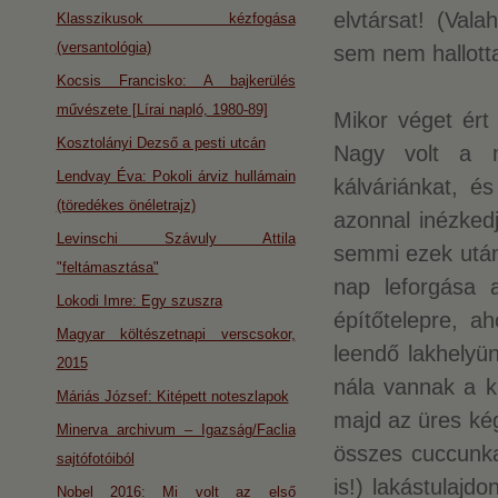
elvtársat! (Va
Klasszikusok kézfogása
(versantológia)
sem nem hallotta
Kocsis Francisko: A bajkerülés
művészete [Lírai napló, 1980-89]
Mikor véget ért 
Kosztolányi Dezső a pesti utcán
Nagy volt a m
Lendvay Éva: Pokoli árviz hullámain
kálváriánkat, é
(töredékes önéletrajz)
azonnal inézked
Levinschi Szávuly Attila
semmi ezek utá
"feltámasztása"
nap leforgása a
Lokodi Imre: Egy szuszra
építőtelepre, a
Magyar költészetnapi verscsokor,
leendő lakhelyü
2015
nála vannak a k
Máriás József: Kitépett noteszlapok
majd az üres kég
Minerva archivum – Igazság/Faclia
összes cuccunka
sajtófotóiból
is!) lakástulajd
Nobel 2016: Mi volt az első