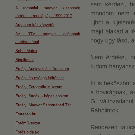
sem kérdezi, h
A romániai magyar kisebbség
mondom, nem. Ő
történeti kronológiája: 1990-2017
újból a kijelen
Arcanum kézikönyvtár
majd elakad a lé
Az RTV magyar adásának
hogy úgy lásd, a
archívumából
Babel Matrix
Nem érdekel, h
Bigpikcsör
tudom hányadsz
Erdélyi Audiovizuális Archivum
Erdélyi és csángó költészet
Itt is beköszönt
Erdélyi Fotográfia Múzeum
a hóvirágnak, a
Erdélyi fürdők – képeslapokon
G. változatlanu
Erdélyi Magyar Szótörténeti Tár
Rábólintok.
Fortepan.hu
Fotóművészet
Rendezett faluc
Fotós oldalak