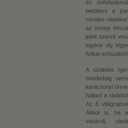
és önfelszámol
betölteni a pa
minden népeket”
az ünnep felsz
jelek szerint ve
egykor oly irig
fizikai erőszaktó
A születés ígé
mindeddig semm
karácsonyi ünnep
hallani a rádiób
Az ő világrajöv
Akkor is, ha a
vásárolj, vás