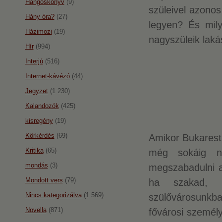
Hangoskönyv
(9)
szüleivel azonos
Hány óra?
(27)
legyen? És mil
Házimozi
(19)
nagyszüleik lak
Hír
(994)
Interjú
(516)
Internet-kávézó
(44)
Jegyzet
(1 230)
Kalandozók
(425)
kisregény
(19)
Körkérdés
(69)
Amikor Bukarestb
Kritika
(65)
még sokáig n
mondás
(3)
megszabadulni a 
Mondott vers
(79)
ha szakad, 1
Nincs kategorizálva
(1 569)
szülővárosunkba
Novella
(871)
fővárosi személ