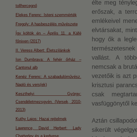
élte meg tényl
tollhercegnő
erőszak, a terr
Elekes Ferenc: Isteni szemmérték
emlékeivel mene
Fregoly: A hasbeszélés művészete
elvtársakat, mint
Így költök én – Április 11. a Káfé
hogy ők a legle
főnixen (2017)
természetesnek 
II. Veress Albert: Életszilánkok
vallást. A töb
Ion Dumbrava: A fehér őrház –
nemcsak a brutál
Cantonul alb
vezetőik is azt 
Kenéz Ferenc: A szabadulóművész.
krisztusi paranc
Napló és vers(ek)
csak megtarta
Keszthelyi György:
Csendéletmezsgyén. (Versek, 2010-
vasfüggönytől ke
2013)
Kuthy Lajos: Hazai rejtelmek
Aztán csillapodo
Lawrence, David Herbert: Lady
sikerült végelg
Chatterley és a kedvese