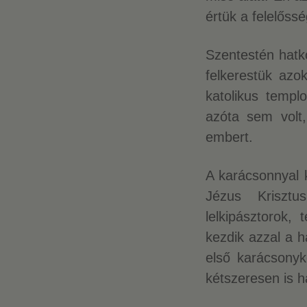
értük a felelőssé
Szentestén hatk
felkerestük azok
katolikus temp
azóta sem volt
embert.
A karácsonnyal k
Jézus Kriszt
lelkipásztorok,
kezdik azzal a h
első karácsonyk
kétszeresen is h