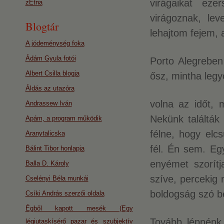
virágaikat eze
zEtna
virágoznak, le
Blogtár
lehajtom fejem, 
A jódeménység foka
Ádám Gyula fotói
Porto Alegreben
Albert Csilla blogja
ősz, mintha legy
Áldás az utazóra
volna az időt, 
Andrassew Iván
Nekünk találták
Apám, a program működik
félne, hogy elc
Aranytalicska
fél. Én sem. Eg
Bálint Tibor honlapja
enyémet szorít
Balla D. Károly
szíve, percekig 
Cselényi Béla munkái
boldogság szó be
Csíki András szerzői oldala
Égből kapott mesék (Egy
Tovább lépnénk 
légiutaskísérő pazar és szubjektív