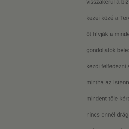
visszakerül a bi
kezei közé a Te
őt hívják a min
gondoljatok bele
kezdi felfedezni 
mintha az Istenr
mindent tőle kérd
nincs ennél drág