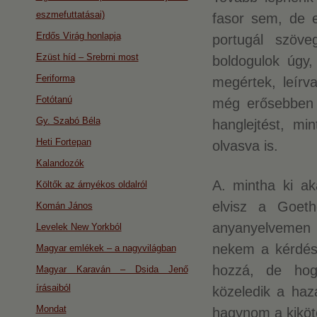
eszmefuttatásai)
fasor sem, de e
Erdős Virág honlapja
portugál szöve
Ezüst híd – Srebrni most
boldogulok úgy,
Feriforma
megértek, leírv
Fotótanú
még erősebben h
Gy. Szabó Béla
hanglejtést, mi
Heti Fortepan
olvasva is.
Kalandozók
A. mintha ki a
Költők az árnyékos oldalról
elvisz a Goet
Komán János
anyanyelvemen 
Levelek New Yorkból
nekem a kérdés
Magyar emlékek – a nagyvilágban
hozzá, de hog
Magyar Karaván – Dsida Jenő
írásaiból
közeledik a haz
Mondat
hagynom a kiköt