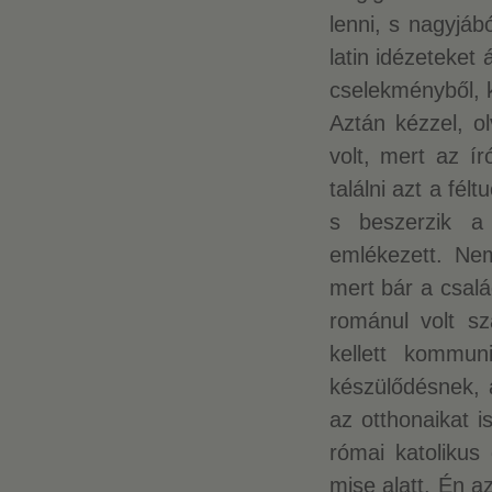
lenni, s nagyjábó
latin idézeteket
cselekményből, k
Aztán kézzel, o
volt, mert az í
találni azt a félt
s beszerzik a
emlékezett. Nem
mert bár a csalá
románul volt s
kellett kommun
készülődésnek, 
az otthonaikat i
római katolikus 
mise alatt. Én az