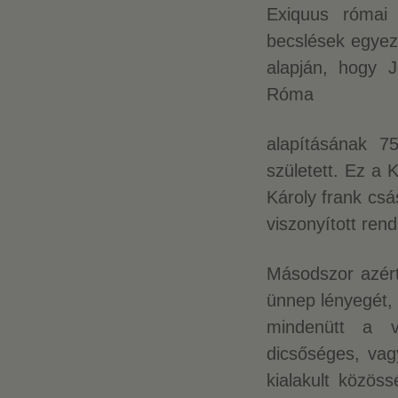
Exiquus római 
becslések egyezt
alapján, hogy 
Róma
alapításának 7
született. Ez a 
Károly frank csá
viszonyított ren
Másodszor azért
ünnep lényegét,
mindenütt a v
dicsőséges, vag
kialakult közös