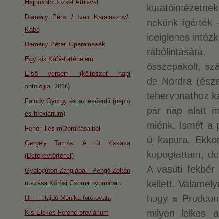
Hajónapló József Attilával
kutatóintézetne
Demény Péter / Ivan Karamazov/:
nekünk ígérték 
Kábé
ideiglenes intézk
Demény Péter. Operamesék
rábólintására
Egy kis Káfé-történelem
összepakolt, szá
Első versem (költészet napi
de Nordra (észak
antológia, 2016)
tehervonathoz ka
Faludy György és az esőerdő (napló
pár nap alatt 
és breviárium)
miénk. Ismét a p
Fehér Illés műfordításaiból
új kapura. Ekkor
Gergely Tamás: A rút kiskasa
kopogtattam, de
(Detektivtörténet)
A vasúti fekbér
Gyalogúton Zanglába – Pengő Zoltán
kellett. Valamely
utazása Kőrösi Csoma nyomában
hogy a Prodcomp
Hm – Hajdú Mónika fotórovata
milyen lelkes
Kis Elekes Ferenc-breviárium