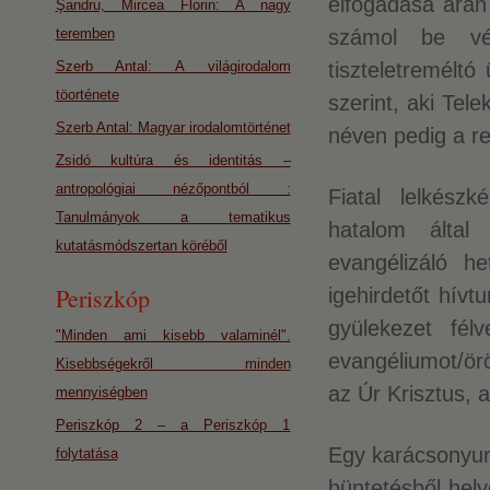
elfogadása árán 
Şandru, Mircea Florin: A nagy
teremben
számol be vé
Szerb Antal: A világirodalom
tiszteletreméltó
töorténete
szerint, aki Tel
Szerb Antal: Magyar irodalomtörténet
néven pedig a r
Zsidó kultúra és identitás –
antropológiai nézőpontból :
Fiatal lelkész
Tanulmányok a tematikus
hatalom által 
kutatásmódszertan köréből
evangélizáló h
Periszkóp
igehirdetőt hív
gyülekezet félv
"Minden ami kisebb valaminél".
evangéliumot/ör
Kisebbségekről minden
az Úr Krisztus, 
mennyiségben
Periszkóp 2 – a Periszkóp 1
Egy karácsonyunk
folytatása
büntetésből hel