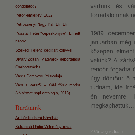
vártunk és vá
gondolatod?
forradalomnak n
Petőfi-emlékév: 2022
Petrozsényi Nagy Pál: Éli, Éli
1989. decemberé
Pusztai Péter "képeskönyve": Elmúlt
napok
januárban még m
Székedi Ferenc dedikált könyvei
közepén elment
Ujváry Zoltán: Magyarok deportálása
velünk? A zártv
Csehországba
rendőr fogadta 
Varga Domokos íróiskolája
úgy döntött: ő 
Vers a versről – Káfé főnix módra
tudnám, ide írná
(költészet napi antológia, 2013)
én nevemre. E
megkaphattuk…
Barátaink
Art’húr Irodalmi Kávéház
Bukaresti Rádió Vélemény rovat
2026. augusztus 6.