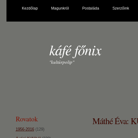
Kezdőlap
Magunkról
Postaláda
Szerzőink
káfé főnix
"kultúrpolip"
Rovatok
Máthé Éva:
1956-2016
(129)