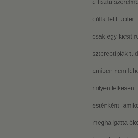
e tiszta szerelm
dúlta fel Lucifer,
csak egy kicsit r
sztereotípiák tu
amiben nem lehet
milyen lelkesen
esténként, amiko
meghallgatta ők