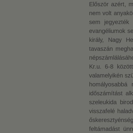
Először azért, m
nem volt anyakön
sem jegyezték 
evangéliumok se
király, Nagy He
tavaszán meghalt
népszámlálásáh
Kr.u. 6-8 közö
valamelyikén sz
homályosabbá r
időszámítást al
szeleukida biro
visszafelé halad
őskeresztyénség 
feltámadást ünn