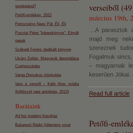
verseiből (49
gondolatod?
Petőfi-emlékév: 2022
március 19th, 
Petrozsényi Nagy Pál: Éli, Éli
…A parasztok a
Pusztai Péter "képeskönyve": Elmúlt
majd meg neki
napok
szereznek tudo
Székedi Ferenc dedikált könyvei
Fogalmuk sincs, 
Ujváry Zoltán: Magyarok deportálása
– magyarnak len
Csehországba
keserűen Jókai. 
Varga Domokos íróiskolája
Vers a versről – Káfé főnix módra
(költészet napi antológia, 2013)
Read full article
Barátaink
Art’húr Irodalmi Kávéház
Petőfi-emlék
Bukaresti Rádió Vélemény rovat