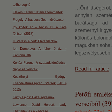
tollhercegnő
…Önhittségéről,
Elekes Ferenc: Isteni szemmérték
annyian szemé
Fregoly: A hasbeszélés művészete
barátsága ad 
Így költök én – Április 11. a Káfé
szemernyi irig
főnixen (2017)
különös bolondok
II. Veress Albert: Életszilánkok
magukban soha. N
Ion Dumbrava: A fehér őrház –
legszívélyesebb 
Cantonul alb
Kenéz Ferenc: A szabadulóművész.
Read full article
Napló és vers(ek)
Keszthelyi György:
Csendéletmezsgyén. (Versek, 2010-
2013)
Petőfi-emlék
Kuthy Lajos: Hazai rejtelmek
verseiből (39
Lawrence, David Herbert: Lady
Chatterley és a kedvese