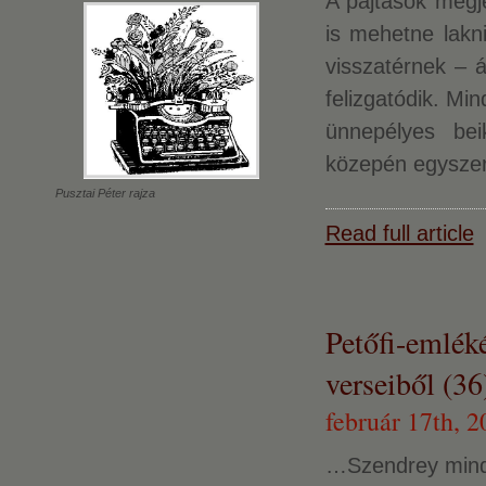
A pajtások megj
is mehetne lakn
visszatérnek – á
felizgatódik. Mi
ünnepélyes be
közepén egyszerr
Pusztai Péter rajza
Read full article
Petőfi-emlék
verseiből (36
február 17th, 2
…Szendrey minden