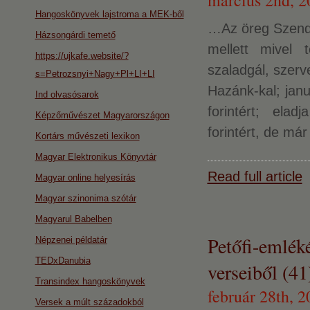
március 2nd, 2
Hangoskönyvek lajstroma a MEK-ből
…Az öreg Szendre
Házsongárdi temető
mellett mivel 
https://ujkafe.website/?
szaladgál, szerv
s=Petrozsnyi+Nagy+Pl+LI+LI
Hazánk-kal; janu
Ind olvasósarok
forintért; ela
Képzőművészet Magyarországon
forintért, de má
Kortárs művészeti lexikon
Magyar Elektronikus Könyvtár
Read full article
Magyar online helyesírás
Magyar szinonima szótár
Magyarul Babelben
Petőfi-emlék
Népzenei példatár
TEDxDanubia
verseiből (41
Transindex hangoskönyvek
február 28th, 2
Versek a múlt századokból