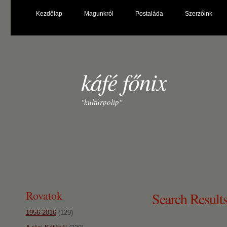
Kezdőlap
Magunkról
Postaláda
Szerzőink
káfé főnix
"kultúrpolip"
Rovatok
Search Results
1956-2016
(129)