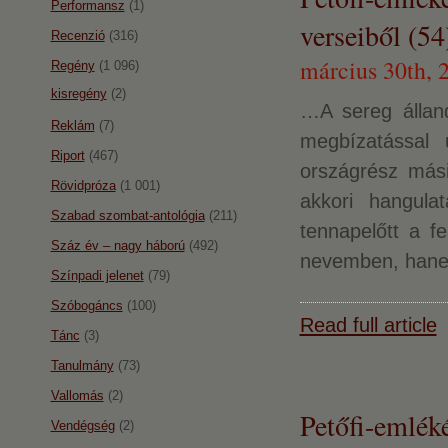
Performansz
(1)
verseiből (54
Recenzió
(316)
március 30th, 
Regény
(1 096)
kisregény
(2)
…A sereg álland
Reklám
(7)
megbízatással 
Riport
(467)
országrész mási
Rövidpróza
(1 001)
akkori hangula
Szabad szombat-antológia
(211)
tennapelőtt a 
Száz év – nagy háború
(492)
nevemben, hanem
Színpadi jelenet
(79)
Szóbogáncs
(100)
Read full article
Tánc
(3)
Tanulmány
(73)
Vallomás
(2)
Petőfi-emlék
Vendégség
(2)