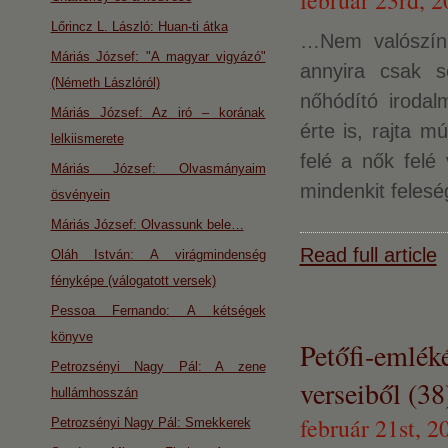
február 23rd, 
Lőrincz L. László: Huan-ti átka
…Nem valószínű
Máriás József: "A magyar vigyázó"
annyira csak s
(Németh Lászlóról)
nőhódító iroda
Máriás József: Az iró – korának
érte is, rajta 
lelkiismerete
felé a nők felé 
Máriás József: Olvasmányaim
mindenkit feleség
ösvényein
Máriás József: Olvassunk bele…
Read full article
Oláh István: A virágmindenség
fényképe (válogatott versek)
Pessoa Fernando: A kétségek
könyve
Petőfi-emlék
Petrozsényi Nagy Pál: A zene
verseiből (38
hullámhosszán
február 21st, 2
Petrozsényi Nagy Pál: Smekkerek