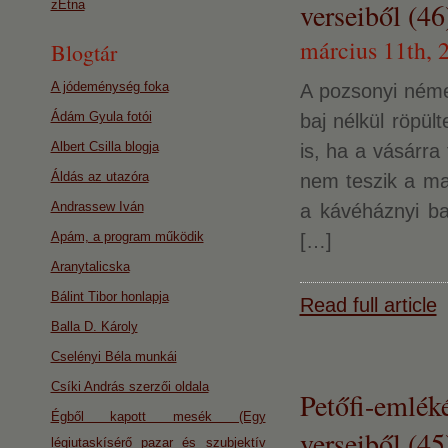
verseiből (46
zEtna
március 11th, 
Blogtár
A jódeménység foka
A pozsonyi német
Ádám Gyula fotói
baj nélkül röpült
Albert Csilla blogja
is, ha a vásárra
Áldás az utazóra
nem teszik a ma
Andrassew Iván
a kávéháznyi ba
Apám, a program működik
[…]
Aranytalicska
Bálint Tibor honlapja
Read full article
Balla D. Károly
Cselényi Béla munkái
Csíki András szerzői oldala
Petőfi-emlék
Égből kapott mesék (Egy
verseiből (45
légiutaskísérő pazar és szubjektív