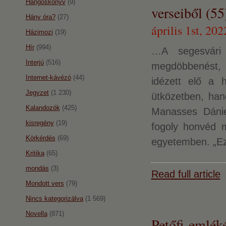
Hangoskönyv
(9)
verseiből (55
Hány óra?
(27)
április 1st, 202
Házimozi
(19)
Hír
(994)
…A segesvári
Interjú
(516)
megdöbbenést, r
Internet-kávézó
(44)
idézett elő a 
Jegyzet
(1 230)
ütközetben, han
Kalandozók
(425)
Manasses Dániel
kisregény
(19)
fogoly honvéd 
Körkérdés
(69)
egyetemben. „Ez
Kritika
(65)
mondás
(3)
Read full article
Mondott vers
(79)
Nincs kategorizálva
(1 569)
Novella
(871)
Petőfi-emlék