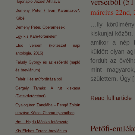
verseiből (51
Hajónapló József Attilával
március 22nd,
Demény Péter / Ivan Karamazov/:
Kábé
…Ily körülménye
Demény Péter. Operamesék
kiskunjai között
Egy kis Káfé-történelem
amikor a nép k
Első versem (költészet napi
küldött olyan agi
antológia, 2016)
fordult az övéi
Faludy György és az esőerdő (napló
mint magyarok
és breviárium)
születtem. Úgy 
Fehér Illés műfordításaiból
Gergely Tamás: A rút kiskasa
(Detektivtörténet)
Read full article
Gyalogúton Zanglába – Pengő Zoltán
utazása Kőrösi Csoma nyomában
Hm – Hajdú Mónika fotórovata
Petőfi-emlék
Kis Elekes Ferenc-breviárium