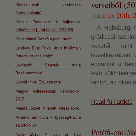
verseiből (50
Klasszikusok kézfogása
március 20th, 
(versantológia)
Kocsis Francisko: A bajkerülés
…A Habsburg-mo
művészete [Lírai napló, 1980-89]
grádicsai szeri
Kosztolányi Dezső a pesti utcán
vezetői, min
Lendvay Éva: Pokoli árviz hullámain
következtében, v
(töredékes önéletrajz)
egyaránt a feud
Levinschi Szávuly Attila
levő különbsége
"feltámasztása"
tanító, az okos 
Lokodi Imre: Egy szuszra
Magyar költészetnapi verscsokor,
2015
Read full article
Máriás József: Kitépett noteszlapok
Minerva archivum – Igazság/Faclia
sajtófotóiból
Petőfi-emlék
Nobel 2016: Mi volt az első