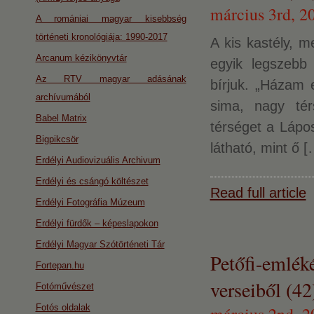
március 3rd, 2
A romániai magyar kisebbség
történeti kronológiája: 1990-2017
A kis kastély, m
Arcanum kézikönyvtár
egyik legszebb 
Az RTV magyar adásának
bírjuk. „Házam e
archívumából
sima, nagy tér
Babel Matrix
térséget a Lápo
Bigpikcsör
látható, mint ő [
Erdélyi Audiovizuális Archivum
Erdélyi és csángó költészet
Read full article
Erdélyi Fotográfia Múzeum
Erdélyi fürdők – képeslapokon
Erdélyi Magyar Szótörténeti Tár
Petőfi-emlék
Fortepan.hu
verseiből (42
Fotóművészet
Fotós oldalak