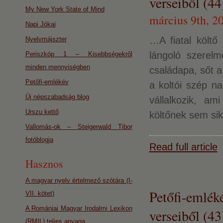
verseiből (44
My New York State of Mind
március 9th, 2
Napi Jókai
…A fiatal költő
Nyelvmájszter
lángoló szerel
Periszkóp 1 – Kisebbségekről
minden mennyiségben
családapa, sőt a 
Petőfi-emlékév
a koltói szép na
Új népszabadság blog
vállalkozik, a
Urszu kettő
költőnek sem sik
Vallomás-ok – Steigerwald Tibor
fotóblogja
Read full article
Hasznos
A magyar nyelv értelmező szótára (I-
Petőfi-emlék
VII. kötet)
A Romániai Magyar Irodalmi Lexikon
verseiből (43
(RMIL) teljes anyaga