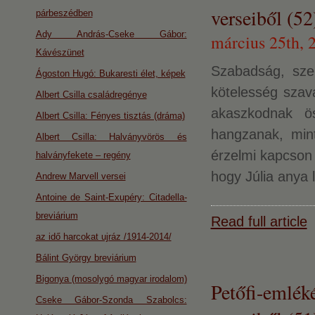
verseiből (52
párbeszédben
Ady András-Cseke Gábor:
március 25th, 
Kávészünet
Szabadság, sze
Ágoston Hugó: Bukaresti élet, képek
kötelesség szav
Albert Csilla családregénye
akaszkodnak ös
Albert Csilla: Fényes tisztás (dráma)
hangzanak, min
Albert Csilla: Halványvörös és
érzelmi kapcson 
halványfekete – regény
hogy Júlia anya 
Andrew Marvell versei
Antoine de Saint-Exupéry: Citadella-
breviárium
Read full article
az idő harcokat ujráz /1914-2014/
Bálint György breviárium
Bigonya (mosolygó magyar irodalom)
Petőfi-emlék
Cseke Gábor-Szonda Szabolcs: