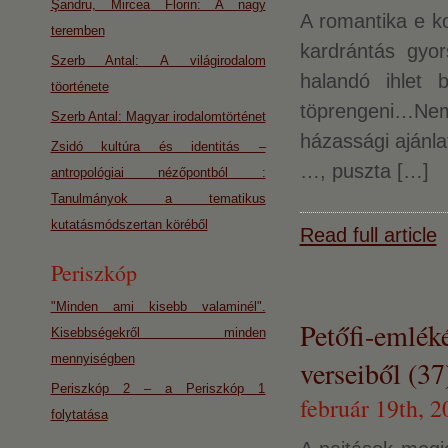
Şandru, Mircea Florin: A nagy
A romantika e ko
teremben
kardrántás gyo
Szerb Antal: A világirodalom
halandó ihlet b
töorténete
töprengeni…Nem
Szerb Antal: Magyar irodalomtörténet
házassági ajánlat
Zsidó kultúra és identitás –
…, puszta […]
antropológiai nézőpontból :
Tanulmányok a tematikus
kutatásmódszertan köréből
Read full article
Periszkóp
"Minden ami kisebb valaminél".
Petőfi-emlék
Kisebbségekről minden
mennyiségben
verseiből (37
Periszkóp 2 – a Periszkóp 1
február 19th, 2
folytatása