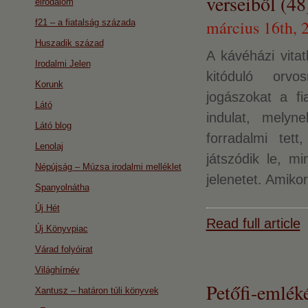
verseiből (48
eirodalom
március 16th, 
f21 – a fiatalság százada
Huszadik század
A kávéházi vita
Irodalmi Jelen
kitóduló orvos
Korunk
jogászokat a fi
Látó
indulat, melyn
Látó blog
forradalmi tet
Lenolaj
játszódik le, mi
Népújság – Múzsa irodalmi melléklet
jelenetet. Amiko
Spanyolnátha
Új Hét
Read full article
Új Könyvpiac
Várad folyóirat
Világhírnév
Petőfi-emlék
Xantusz – határon túli könyvek