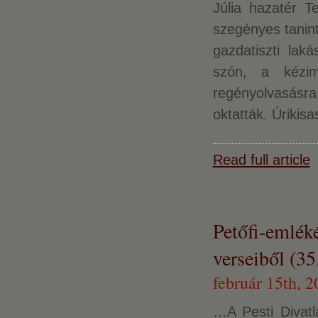
Júlia hazatér T
szegényes tanint
gazdatiszti lak
szón, a kézim
regényolvasásra,
oktatták. Úrikis
Read full article
Petőfi-emlék
verseiből (35
február 15th, 2
…A Pesti Divatl