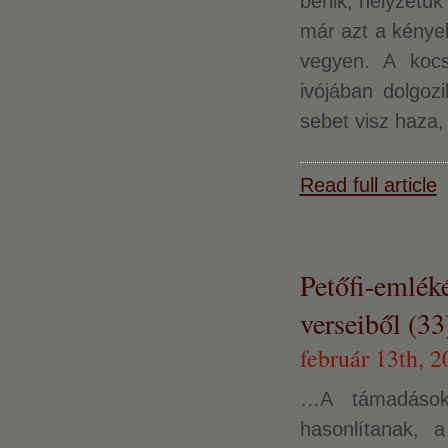
bérlik, helyzetü
már azt a kénye
vegyen. A koc
ivójában dolgozi
sebet visz haza,
Read full article
Petőfi-emlék
verseiből (33
február 13th, 2
…A támadások
hasonlítanak, 