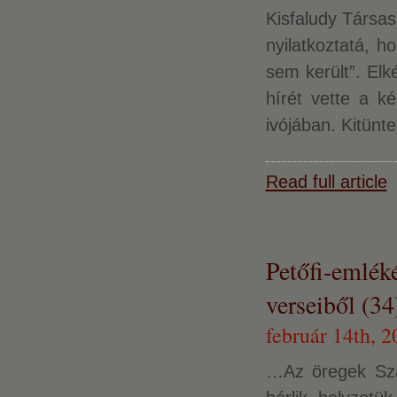
Kisfaludy Társas
nyilatkoztatá, h
sem került”. Elk
hírét vette a k
ivójában. Kitün
Read full article
Petőfi-emlék
verseiből (34
február 14th, 2
…Az öregek Sza