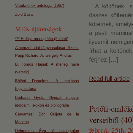
…A költőnek, s
Vitorla-ének antológia (1967)
összes költemén
Zöld Bazár
kötetnek, amelye
MEK-újdonságok
a pesti márciusi
*** Erdélyi monográfia (2 kötet)
ilyesmit nemigen
A nemzettudat tárgyiasulásai. Szerk.
írhat a költőnek
Papp Richárd, A. Gergely András
férjhez […]
B. Tomos Hajnal: A mérleg hava
(versek)
Read full article
Bölöni Domokos: A rablóhús
fogyasztása
Borbándi Gyula: Nyugati magyar
Petőfi-emlék
idordalmi lexikon és bibliográfia
Cervantes: Don Quijote de la
verseiből (40
Mancha
február 25th, 2
Debreczeni Éva: A boldogtalan