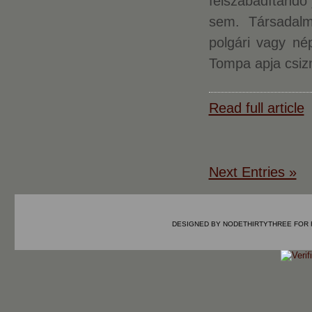
felszabadítandó
sem. Társadalm
polgári vagy né
Tompa apja csiz
Read full article
Next Entries »
DESIGNED BY
NODETHIRTYTHREE
FOR