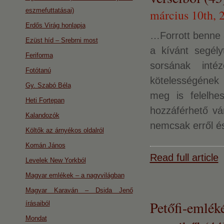
eszmefuttatásai)
március 10th, 
Erdős Virág honlapja
…Forrott benne 
Ezüst híd – Srebrni most
a kívánt segély
Feriforma
sorsának int
Fotótanú
kötelességének
Gy. Szabó Béla
meg is felelh
Heti Fortepan
hozzáférhető vá
Kalandozók
nemcsak erről é
Költők az árnyékos oldalról
Komán János
Read full article
Levelek New Yorkból
Magyar emlékek – a nagyvilágban
Magyar Karaván – Dsida Jenő
Petőfi-emlék
írásaiból
Mondat