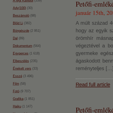
A régi Káféból
(339)
Petőfi-emléké
Ady(100)
(30)
január 15th, 2
Beszámoló
(98)
A múlt század 40
Blőd Li
(382)
hogy az egyik sz
Böngészde
(2 951)
örömhír másnap
Dal
(89)
végeztével a b
Dokumentum
(564)
gyermeke egész
Egyperces
(1 618)
ágaskodott benne
Elbeszélés
(235)
reményteljes […
Énekelt vers
(33)
Esszé
(3 496)
Film
(58)
Read full article
Fotó
(9 707)
Grafika
(1 851)
Haiku
(1 147)
Petőfi-emlék