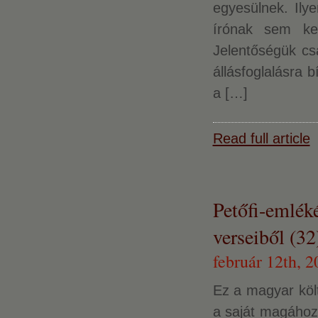
egyesülnek. Ily
írónak sem ke
Jelentőségük csa
állásfoglalásra 
a […]
Read full article
Petőfi-emlék
verseiből (32
február 12th, 2
Ez a magyar köl
a saját magához