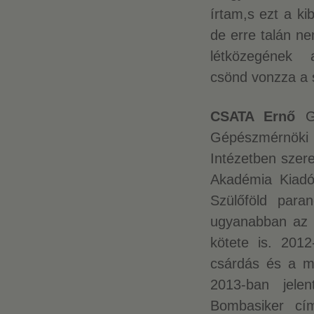
írtam,s ezt a k
de erre talán ne
létközegének a
csönd vonzza a 
CSATA Ernő
G
Gépészmérnöki
Intézetben szere
Akadémia Kiadó
Szülőföld para
ugyanabban az 
kötete is. 201
csárdás és a ma
2013-ban jele
Bombasiker cí