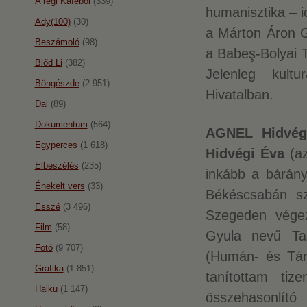
A régi Káféból
(339)
humanisztika – i
Ady(100)
(30)
a Márton Áron G
Beszámoló
(98)
a Babeş-Bolyai 
Blőd Li
(382)
Jelenleg kultu
Böngészde
(2 951)
Hivatalban.
Dal
(89)
Dokumentum
(564)
AGNEL Hidvég
Egyperces
(1 618)
Hidvégi Éva
(az
Elbeszélés
(235)
inkább a bárány
Énekelt vers
(33)
Békéscsabán sz
Esszé
(3 496)
Szegeden vége
Film
(58)
Gyula nevű Tan
Fotó
(9 707)
(Humán- és Tár
Grafika
(1 851)
tanítottam ti
Haiku
(1 147)
összehasonlít