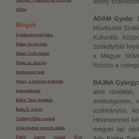
Xantusz – határon túli könyvek
amely szanaszét
zEtna
ÁDÁM Gyula:
Blogtár
Művészeti Szakk
A jódeménység foka
Kulturális Köz
Ádám Gyula fotói
Székelyföld foly
Albert Csilla blogja
a Magyar Művész
Áldás az utazóra
fotózza a csángó
Andrassew Iván
Apám, a program működik
BAJNA György
Aranytalicska
ahol rövidebb, 
Bálint Tibor honlapja
érettségiztem, 
Balla D. Károly
szakirányító, k
Cselényi Béla munkái
Hitvesemmel ké
Csíki András szerzői oldala
megyei lap újs
Égből kapott mesék (Egy
Ady Endre Sajtó