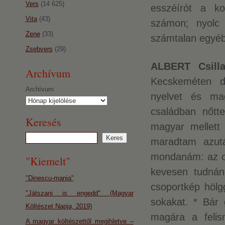
Vers
(14 625)
esszéírót a kol
Vita
(43)
számon; nyolc 
Zene
(33)
számtalan egyéb
Zsebvers
(29)
ALBERT Csilla
Archívum
Kecskeméten d
Archívum
nyelvet és mag
családban nőtte
Keresés
magyar mellett 
maradtam azutá
mondanám: az or
"Kiemelt"
kevesen tudnána
"Dinescu-mania"
csoportkép höl
"Játszani is engedd" (Magyar
sokakat. * Bár 
Költészet Napja, 2019)
magára a feli
A magyar költészettől megihletve –