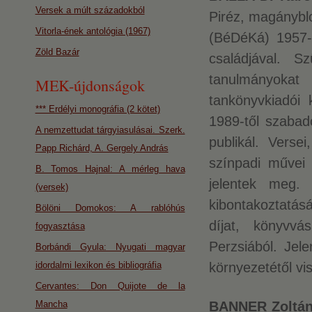
Versek a múlt századokból
Piréz, magánybl
Vitorla-ének antológia (1967)
(BéDéKá) 1957-b
Zöld Bazár
családjával. Sz
tanulmányokat
MEK-újdonságok
tankönyvkiadói 
*** Erdélyi monográfia (2 kötet)
1989-től szabad
A nemzettudat tárgyiasulásai. Szerk.
publikál. Versei
Papp Richárd, A. Gergely András
színpadi művei 
B. Tomos Hajnal: A mérleg hava
jelentek meg.
(versek)
kibontakoztatásán
Bölöni Domokos: A rablóhús
díjat, könyvvá
fogyasztása
Perzsiából. Jel
Borbándi Gyula: Nyugati magyar
idordalmi lexikon és bibliográfia
környezetétől vis
Cervantes: Don Quijote de la
Mancha
BANNER Zoltá