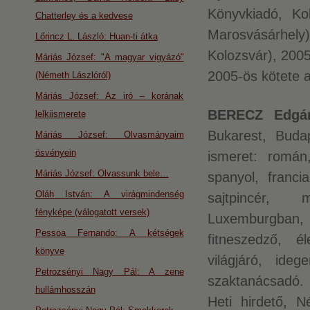
Könyvkiadó, Kol
Chatterley és a kedvese
Marosvásárhely)
Lőrincz L. László: Huan-ti átka
Kolozsvár), 2005
Máriás József: "A magyar vigyázó"
2005-ös kötete a
(Németh Lászlóról)
Máriás József: Az iró – korának
BERECZ Edgár
lelkiismerete
Bukarest, Buda
Máriás József: Olvasmányaim
ösvényein
ismeret: román
Máriás József: Olvassunk bele…
spanyol, franci
Oláh István: A virágmindenség
sajtpincér, 
fényképe (válogatott versek)
Luxemburgban
Pessoa Fernando: A kétségek
fitneszedző, é
könyve
világjáró, ide
Petrozsényi Nagy Pál: A zene
szaktanácsadó. 
hullámhosszán
Heti hirdető, N