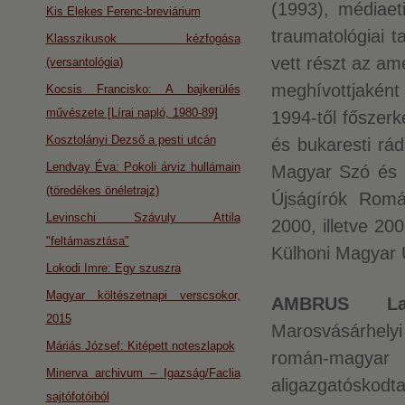
(1993), médiaet
Kis Elekes Ferenc-breviárium
traumatológiai 
Klasszikusok kézfogása
vett részt az ame
(versantológia)
meghívottjaként 
Kocsis Francisko: A bajkerülés
művészete [Lírai napló, 1980-89]
1994-től főszerk
Kosztolányi Dezső a pesti utcán
és bukaresti rád
Lendvay Éva: Pokoli árviz hullámain
Magyar Szó és a
(töredékes önéletrajz)
Újságírók Romá
Levinschi Szávuly Attila
2000, illetve 20
"feltámasztása"
Külhoni Magyar 
Lokodi Imre: Egy szuszra
Magyar költészetnapi verscsokor,
AMBRUS Laj
2015
Marosvásárhelyi
Máriás József: Kitépett noteszlapok
román-magya
Minerva archivum – Igazság/Faclia
aligazgatósk
sajtófotóiból