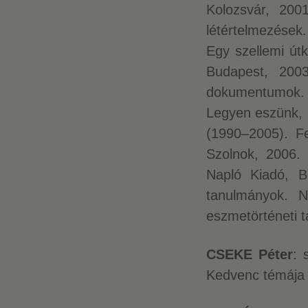
Kolozsvár, 2001
létértelmezések.
Egy szellemi út
Budapest, 2003
dokumentumok. 
Legyen eszünk, h
(1990–2005). F
Szolnok, 2006.
Napló Kiadó, Bu
tanulmányok. N
eszmetörténeti 
CSEKE Péter
: 
Kedvenc témája 