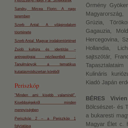
Petrozsényi Nagy Pál: Smekkerek
Örmény Gyökere
Şandru, Mircea Florin: A nagy
Magyarország, 
teremben
Grúzia, Töröko
Szerb Antal: A világirodalom
Gagauzia, Mold
töorténete
Hercegovina, Sz
Szerb Antal: Magyar irodalomtörténet
Hollandia, Li
Zsidó kultúra és identitás –
sajtszótár, Fra
antropológiai nézőpontból :
Tanulmányok a tematikus
Tapasztalataim
kutatásmódszertan köréből
Kulináris kuri
Kiadó Japán erdél
Periszkóp
"Minden ami kisebb valaminél".
BÉRES Vivien
Kisebbségekről minden
Bölcsészet- és 
mennyiségben
a bukaresti mag
Periszkóp 2 – a Periszkóp 1
Magyar Élet c. 
folytatása