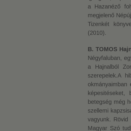
a Hazanéző fol
megjelenő Népúj
Tizenkét könyve
(2010).
B. TOMOS Hajn
Négyfaluban, egy
a Hajnalból Z
szerepelek.A hi
okmányaimban é
képesitéseket,
betegség még ho
szellemi kapzsis
vagyunk. Rövid 
Magyar Szó tudó