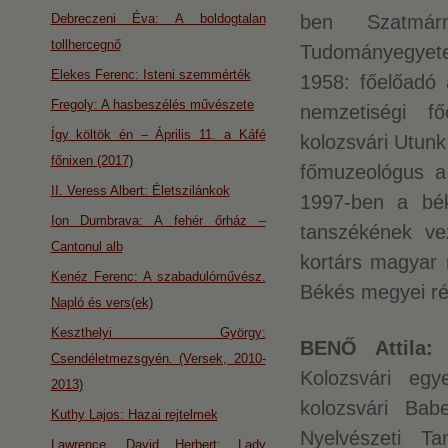
Debreczeni Éva: A boldogtalan
ben Szatmárn
tollhercegnő
Tudományegyete
Elekes Ferenc: Isteni szemmérték
1958: főelőadó 
Fregoly: A hasbeszélés művészete
nemzetiségi f
Így költök én – Április 11. a Káfé
kolozsvári Utunk
főnixen (2017)
főmuzeológus 
II. Veress Albert: Életszilánkok
1997-ben a bék
Ion Dumbrava: A fehér őrház –
tanszékének ve
Cantonul alb
kortárs magyar 
Kenéz Ferenc: A szabadulóművész.
Békés megyei ré
Napló és vers(ek)
Keszthelyi György:
BENŐ Attila
Csendéletmezsgyén. (Versek, 2010-
Kolozsvári eg
2013)
kolozsvári Ba
Kuthy Lajos: Hazai rejtelmek
Nyelvészeti Ta
Lawrence, David Herbert: Lady