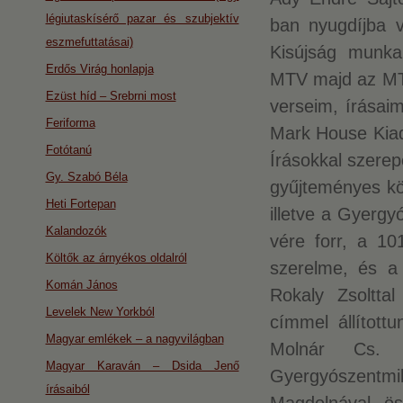
légiutaskísérő pazar és szubjektív
ban nyugdíjba v
eszmefuttatásai)
Kisújság munka
Erdős Virág honlapja
MTV majd az MTV
Ezüst híd – Srebrni most
verseim, írásai
Feriforma
Mark House Kiad
Fotótanú
Írásokkal szerep
Gy. Szabó Béla
gyűjteményes kö
Heti Fortepan
illetve a Gyergy
Kalandozók
vére forr, a 10
Költők az árnyékos oldalról
szerelme, és a
Komán János
Rokaly Zsoltta
Levelek New Yorkból
címmel állított
Magyar emlékek – a nagyvilágban
Molnár Cs. At
Magyar Karaván – Dsida Jenő
Gyergyószentm
írásaiból