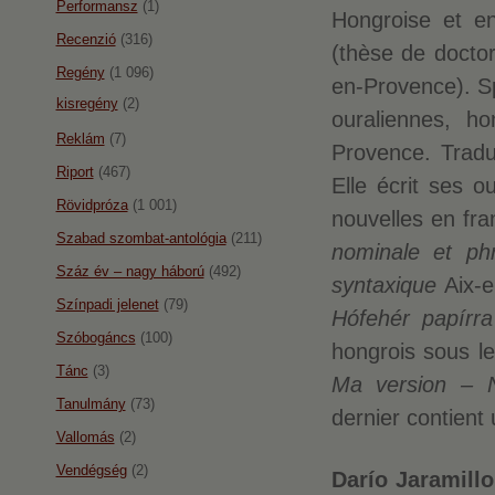
Performansz
(1)
Hongroise et e
Recenzió
(316)
(thèse de docto
Regény
(1 096)
en-Provence). Sp
kisregény
(2)
ouraliennes, h
Reklám
(7)
Provence. Traduc
Riport
(467)
Elle écrit ses o
Rövidpróza
(1 001)
nouvelles en fran
Szabad szombat-antológia
(211)
nominale et ph
Száz év – nagy háború
(492)
syntaxique
Aix-
Színpadi jelenet
(79)
Hófehér papírr
Szóbogáncs
(100)
hongrois sous l
Tánc
(3)
Ma version – N
Tanulmány
(73)
dernier contien
Vallomás
(2)
Vendégség
(2)
Darío Jaramil