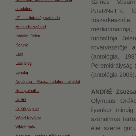
Színes Vasár
eirodalom
iNteRNeTTo fő
f21 – a fiatalság százada
főszerkesztőj
Huszadik század
médiatanadója
Irodalmi Jelen
tudósítója. Jele
Korunk
rovatvezetője, 
Látó
(antológia, 19
Látó blog
Peremkirályság (
Lenolaj
(antológia 2005)
Népújság – Múzsa irodalmi melléklet
Spanyolnátha
ANDRÉ Zsuzsa
Új Hét
Olympus. Óráko
Új Könyvpiac
ilyenkor mindi
Várad folyóirat
szánalmas tarto
Világhírnév
élet szerte guru