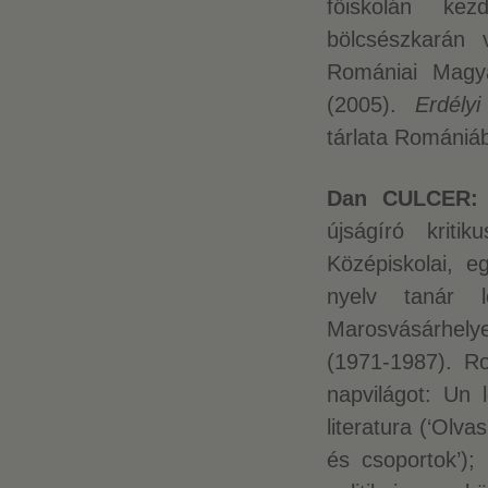
főiskolán ke
bölcsészkarán 
Romániai Magy
(2005).
Erdély
tárlata Romániáb
Dan CULCER:
újságíró kriti
Középiskolai, 
nyelv tanár l
Marosvásárhelye
(1971-1987). Ro
napvilágot: Un l
literatura (‘Olva
és csoportok’);