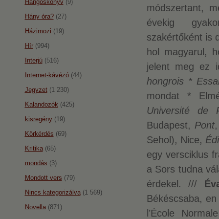
Hangoskönyv
(9)
módszertant, m
Hány óra?
(27)
évekig gyako
Házimozi
(19)
szakértőként is 
Hír
(994)
hol magyarul, ho
Interjú
(516)
jelent meg ez 
Internet-kávézó
(44)
hongrois * Essa
Jegyzet
(1 230)
mondat * Elmél
Kalandozók
(425)
Université de 
kisregény
(19)
Budapest,
Pont
Körkérdés
(69)
Sehol), Nice,
Édi
Kritika
(65)
egy versciklus f
mondás
(3)
a Sors tudna vál
Mondott vers
(79)
érdekel. ///
Év
Nincs kategorizálva
(1 569)
Békéscsaba, en 
Novella
(871)
l’École Normal