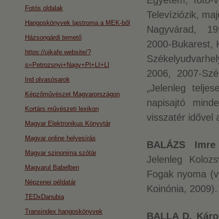
Egyetem, fotó-
Fotós oldalak
Televíziózik, ma
Hangoskönyvek lajstroma a MEK-ből
Nagyvárad, 199
Házsongárdi temető
2000-Bukarest, 
https://ujkafe.website/?
Székelyudvarhe
s=Petrozsnyi+Nagy+Pl+LI+LI
2006, 2007-Szék
Ind olvasósarok
„Jelenleg telj
Képzőművészet Magyarországon
napisajtó mind
Kortárs művészeti lexikon
visszatér idővel 
Magyar Elektronikus Könyvtár
Magyar online helyesírás
BALÁZS Imre
Magyar szinonima szótár
Jelenleg Kolozs
Magyarul Babelben
Fogak nyoma (ve
Népzenei példatár
Koinónia, 2009).
TEDxDanubia
Transindex hangoskönyvek
BALLA D. Károl