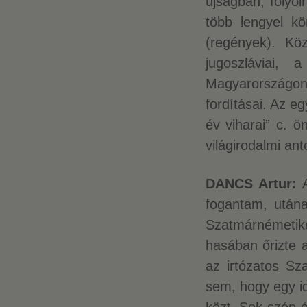
újságban, folyói
több lengyel kö
(regények). Kö
jugoszláviai,
Magyarországo
fordításai. Az e
év viharai” c. ö
világirodalmi an
DANCS Artur:
A
fogantam, után
Szatmárnémeti
hasában őrizte a
az irtózatos S
sem, hogy egy i