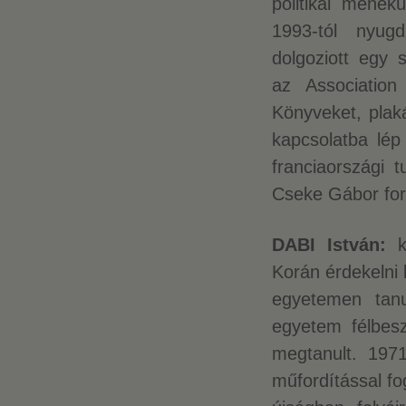
politikai menekü
1993-tól nyugd
dolgoziott egy s
az Association
Könyveket, plaká
kapcsolatba lép
franciaországi t
Cseke Gábor for
DABI István:
kö
Korán érdekelni 
egyetemen tanu
egyetem félbes
megtanult. 197
műfordítással fo