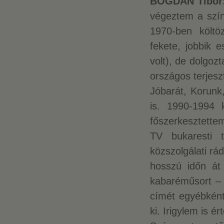
BOGDÁN Tibor
végeztem a színm
1970-ben költö
fekete, jobbik 
volt), de dolgoz
országos terjesz
Jóbarát, Korunk,
is. 1990-1994 k
főszerkesztette
TV bukaresti 
közszolgálati rá
hosszú időn át
kabaréműsort – 
címét egyébként
ki. Irigylem is 