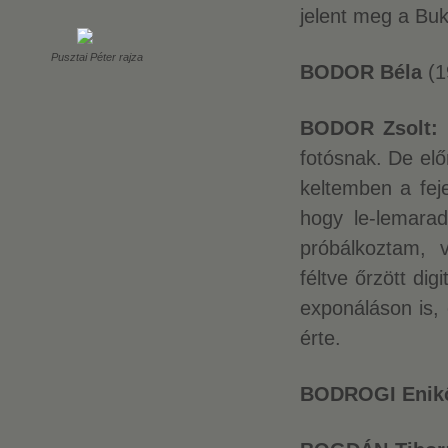
jelent meg a Bu
Pusztai Péter rajza
BODOR Béla
(1
BODOR Zsolt:
fotósnak. De elő
keltemben a fej
hogy le-lemarad
próbálkoztam, 
féltve őrzött di
exponáláson is,
érte.
BODROGI Enik