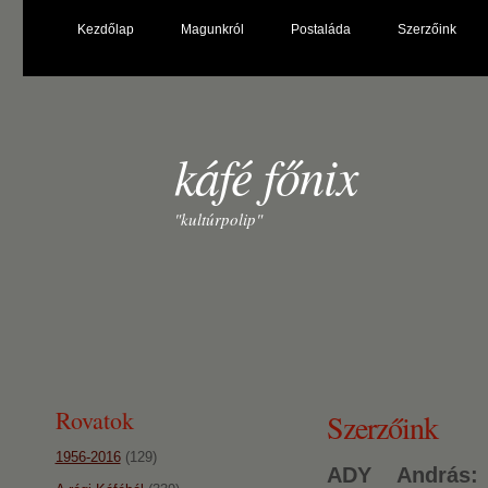
Kezdőlap
Magunkról
Postaláda
Szerzőink
káfé főnix
"kultúrpolip"
Rovatok
Szerzőink
1956-2016
(129)
ADY András: