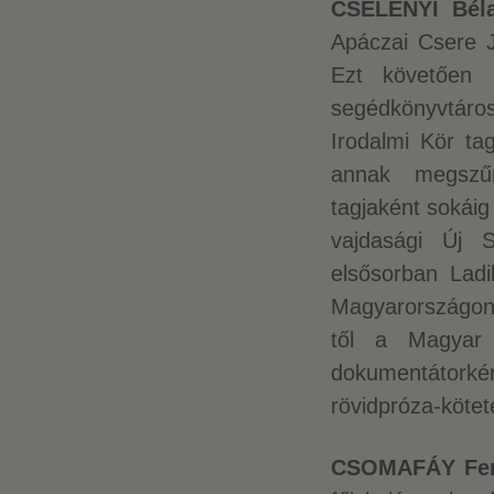
CSELÉNYI
Bél
Apáczai Csere J
Ezt követően K
segédkönyvtáro
Irodalmi Kör tag
annak megszű
tagjaként sokáig
vajdasági Új S
elsősorban Ladi
Magyarországon
től a Magyar T
dokumentátork
rövidpróza-kötet
CSOMAFÁY Fe