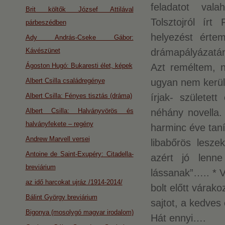
feladatot val
Brit költők József Attilával
Tolsztojról ír
párbeszédben
helyezést érte
Ady András-Cseke Gábor:
Kávészünet
drámapályázatán
Ágoston Hugó: Bukaresti élet, képek
Azt reméltem, 
Albert Csilla családregénye
ugyan nem került
Albert Csilla: Fényes tisztás (dráma)
írjak- születe
Albert Csilla: Halványvörös és
néhány novella.
halványfekete – regény
harminc éve taní
Andrew Marvell versei
libabőrös lesze
Antoine de Saint-Exupéry: Citadella-
azért jó lenn
breviárium
lássanak”….. * V
az idő harcokat ujráz /1914-2014/
bolt előtt várako
Bálint György breviárium
sajtot, a kedves
Bigonya (mosolygó magyar irodalom)
Hát ennyi….