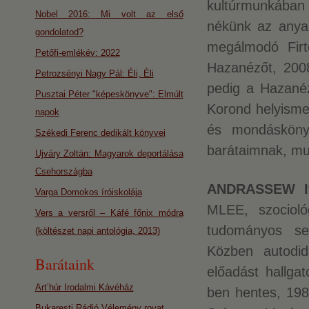
kultúrmunkában
Nobel 2016: Mi volt az első
nékünk az anyan
gondolatod?
megálmodó Firto
Petőfi-emlékév: 2022
Hazanézőt, 2008-
Petrozsényi Nagy Pál: Éli, Éli
pedig a Hazané
Pusztai Péter "képeskönyve": Elmúlt
Korond helyismer
napok
és mondáskönyv
Székedi Ferenc dedikált könyvei
barátaimnak, mu
Ujváry Zoltán: Magyarok deportálása
Csehországba
ANDRASSEW I
Varga Domokos íróiskolája
MLEE, szocioló
Vers a versről – Káfé főnix módra
tudományos seg
(költészet napi antológia, 2013)
Közben autodid
Barátaink
előadást hallgat
Art’húr Irodalmi Kávéház
ben hentes, 198
Bukaresti Rádió Vélemény rovat