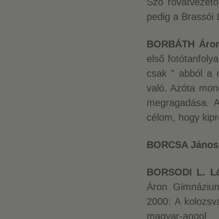
Szó rovatvezető
pedig a Brassói 
BORBÁTH Áro
első fotótanfol
csak ” abból a 
való. Azóta mon
megragadása. A
célom, hogy kip
BORCSA János
BORSODI L. Lá
Áron Gimnázium
2000: A kolozsv
magyar-angol