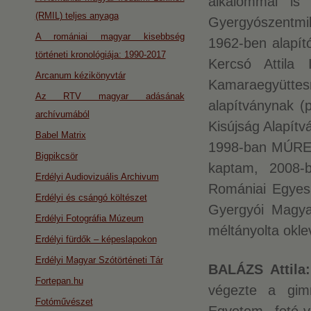
alkalommal is 
(RMIL) teljes anyaga
Gyergyószentmik
A romániai magyar kisebbség
1962-ben alapít
történeti kronológiája: 1990-2017
Kercsó Attila
Arcanum kézikönyvtár
Kamaraegyütt
Az RTV magyar adásának
alapítványnak (p
archívumából
Kisújság Alapítvá
Babel Matrix
1998-ban MÚRE d
Bigpikcsör
kaptam, 2008-
Erdélyi Audiovizuális Archivum
Romániai Egyesül
Erdélyi és csángó költészet
Gyergyói Magya
Erdélyi Fotográfia Múzeum
méltányolta okle
Erdélyi fürdők – képeslapokon
Erdélyi Magyar Szótörténeti Tár
BALÁZS Attila
Fortepan.hu
végezte a gim
Fotóművészet