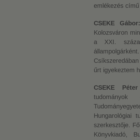
emlékezés című 
CSEKE Gábo
Kolozsváron min
a XXI. száz
állampolgárk
Csíkszeredában 
űrt igyekeztem h
CSEKE Péter
tudományok 
Tudományegyet
Hungarológiai t
szerkesztője. Fő
Könyvkiadó, B