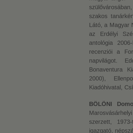
szülővárosában,
szakos tanárkén
Látó, a Magyar N
az Erdélyi Szé
antológia 2006
recenziói a Fo
napvilágot. E
Bonaventura Ki
2000), Ellenp
Kiadóhivatal, Cs
BÖLÖNI Dom
Marosvásárhelyi
szerzett, 1973
igazgató, népszá