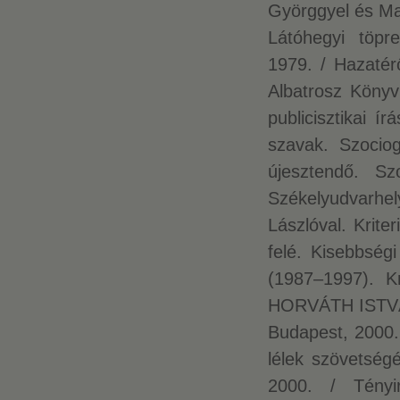
Györggyel és Mar
Látóhegyi töpre
1979. / Hazatérő
Albatrosz Könyv
publicisztikai í
szavak. Szociog
újesztendő. Szo
Székelyudvarhel
Lászlóval. Krite
felé. Kisebbség
(1987–1997). Kr
HORVÁTH ISTVÁN 
Budapest, 2000. 
lélek szövetség
2000. / Tényir