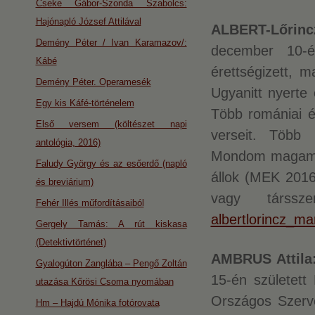
Cseke Gábor-Szonda Szabolcs:
Hajónapló József Attilával
ALBERT-Lőrinc
Demény Péter / Ivan Karamazov/:
december 10-én
Kábé
érettségizett, 
Demény Péter. Operamesék
Ugyanitt nyerte 
Egy kis Káfé-történelem
Több romániai és
Első versem (költészet napi
verseit. Több i
antológia, 2016)
Mondom magamna
Faludy György és az esőerdő (napló
állok (MEK 201
és breviárium)
vagy társsze
Fehér Illés műfordításaiból
albertlorincz_
Gergely Tamás: A rút kiskasa
(Detektivtörténet)
AMBRUS Attila
Gyalogúton Zanglába – Pengő Zoltán
15-én született
utazása Kőrösi Csoma nyomában
Országos Szerve
Hm – Hajdú Mónika fotórovata