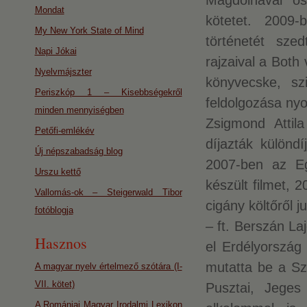
Magdolnával ös
Mondat
kötetet. 2009
My New York State of Mind
történetét sz
Napi Jókai
rajzaival a Both
Nyelvmájszter
könyvecske, sz
Periszkóp 1 – Kisebbségekről
feldolgozása ny
minden mennyiségben
Zsigmond Attila
Petőfi-emlékév
díjazták különdíj
Új népszabadság blog
2007-ben az Eg
Urszu kettő
készült filmet, 
Vallomás-ok – Steigerwald Tibor
cigány költőről j
fotóblogja
– ft. Berszán La
Hasznos
el Erdélyország 
mutatta be a Szé
A magyar nyelv értelmező szótára (I-
VII. kötet)
Pusztai, Jeges 
A Romániai Magyar Irodalmi Lexikon