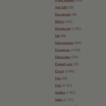
A régi Káféból
(339)
Ady(100)
(30)
Beszámoló
(98)
Blőd Li
(382)
Böngészde
(2 951)
Dal
(89)
Dokumentum
(564)
Egyperces
(1 618)
Elbeszélés
(235)
Énekelt vers
(33)
Esszé
(3 496)
Film
(58)
Fotó
(9 707)
Grafika
(1 851)
Haiku
(1 147)