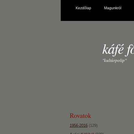
Kezdőlap
Magunkról
káfé f
"kultúrpolip"
Rovatok
1956-2016
(129)