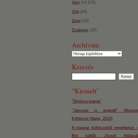
Vers
(14 625)
Vita
(43)
Zene
(33)
Zsebvers
(29)
Archívum
Archívum
Keresés
"Kiemelt"
"Dinescu-mania"
"Játszani is engedd" (Magyar
Költészet Napja, 2019)
A magyar költészettől megihletve –
Brit költők József Attilával