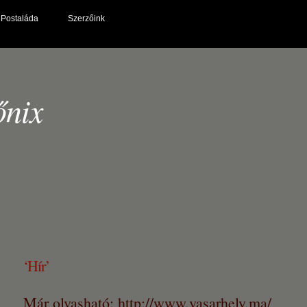
Postaláda
Szerzőink
őnix
‘Hír’
Már olvasható: http://www.vasarhely.ma/