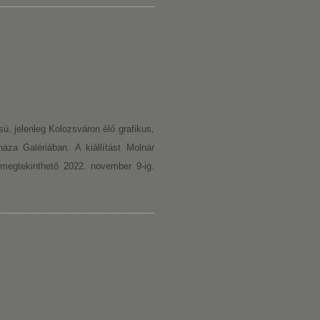
ú, jelenleg Kolozsváron élő grafikus,
áza Galériában. A kiállítást Molnár
s megtekinthető 2022. november 9-ig.