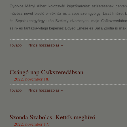
Györkös Mányi Albert kolozsvári képzőmúvész születésének centenár
művész nevét biselő emlékház és a sepsiszentgyörgyi Liszt Intézet t
és Sepsiszentgyörgy után Székelyudvarhelyen, majd Csíkszeredába
szín- és fantázia-világú képeihez Egyed Emese és Balla Zsófia is írtak 
Tovább
Nincs hozzászólás »
Csángó nap Csíkszeredábsan
2022. november 18.
Tovább
Nincs hozzászólás »
Szonda Szabolcs: Kettős meghívó
2022. november 17.