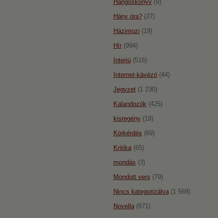
Hangoskönyv
(9)
Hány óra?
(27)
Házimozi
(19)
Hír
(994)
Interjú
(516)
Internet-kávézó
(44)
Jegyzet
(1 230)
Kalandozók
(425)
kisregény
(19)
Körkérdés
(69)
Kritika
(65)
mondás
(3)
Mondott vers
(79)
Nincs kategorizálva
(1 569)
Novella
(871)