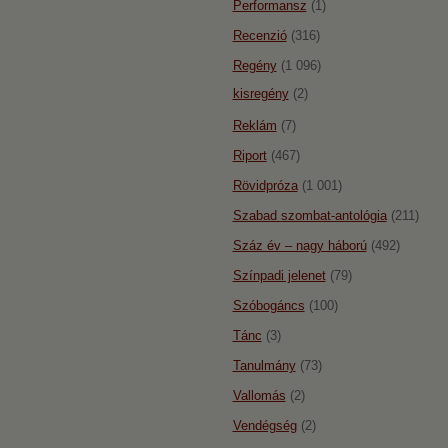
Performansz
(1)
Recenzió
(316)
Regény
(1 096)
kisregény
(2)
Reklám
(7)
Riport
(467)
Rövidpróza
(1 001)
Szabad szombat-antológia
(211)
Száz év – nagy háború
(492)
Színpadi jelenet
(79)
Szóbogáncs
(100)
Tánc
(3)
Tanulmány
(73)
Vallomás
(2)
Vendégség
(2)