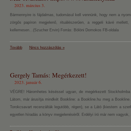
2023. március 3.
Bármennyire is fájdalmas, tudomásul kell vennünk, hogy nem a nyomda
zörgős papíron megjelenő, rituálészerűen, a reggeli kávé mellet
kellemesen…(Szucher Ervin) Forrás: Bölöni Domokos FB-oldala
Tovább
Nincs hozzászólás »
Gergely Tamás: Megérkezett!
2023. január 6.
VÉGRE! Háromhetes késéssel ugyan, de megérkezett Stockholmba 
Látom, már árusítja mindkét Bookline: a Bookline.hu meg a Bookline.
Torokcsavart recenzálták legutóbb, régen), se a Látó (kiestem a sze
egyetlen híradás a könyv megjelenésérõl. Erdélyi író már nem vagyok,