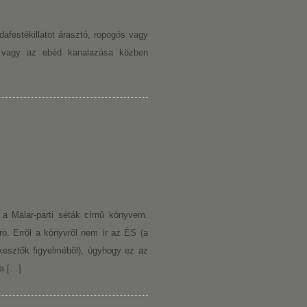
festékillatot árasztó, ropogós vagy
t, vagy az ebéd kanalazása közben
a Mälar-parti séták címû könyvem.
ro. Errõl a könyvrõl nem ír az ÉS (a
rkesztõk figyelmébõl), úgyhogy ez az
 a […]