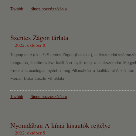
Tovább
Nincs hozzászólás »
Szentes Zágon tárlata
2022. október 8.
Tegnap este (okt. 7) Szentes Zágon (baloldalt), csíkszeredai származás
fotografus, festőművész kiállítása nyílt meg a csíkszeredai Megyeh
Emese szociológus nyitotta meg.Pillanatkép a kiállításról.A kiállítá
Forrás: Botár László FB-oldala
Tovább
Nincs hozzászólás »
Nyomdában A kínai kisautók rejtélye
2022. október 5.