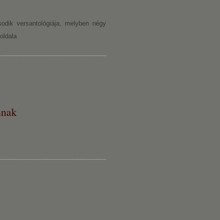
k versantológiája, melyben négy
oldala
nnak