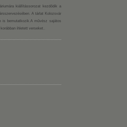
iumára kiállítássorozat kezdődik a
ársszervezésében. A tárlat Kolozsvár
n is bemutatkozik.A művész sajátos
korábban ihletett verseket..