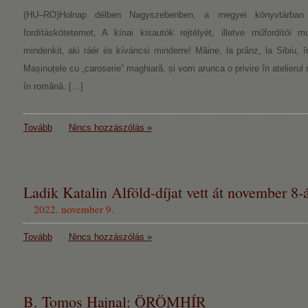
(HU–RO)Holnap délben Nagyszebenben, a megyei könyvtárban 
fordításkötetemet, A kínai kisautók rejtélyét, illetve műfordítói 
mindenkit, aki ráér és kíváncsi minderre! Mâine, la prânz, la Sibiu, 
Mașinuțele cu „caroserie” maghiară, și vom arunca o privire în atelierul 
în română. […]
Tovább
Nincs hozzászólás »
Ladik Katalin Alföld-díjat vett át november 8-
2022. november 9.
Tovább
Nincs hozzászólás »
B. Tomos Hajnal: ÖRÖMHÍR