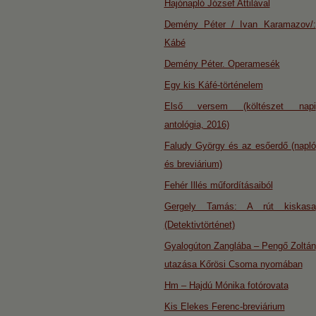
Hajónapló József Attilával
Demény Péter / Ivan Karamazov/:
Kábé
Demény Péter. Operamesék
Egy kis Káfé-történelem
Első versem (költészet napi
antológia, 2016)
Faludy György és az esőerdő (napló
és breviárium)
Fehér Illés műfordításaiból
Gergely Tamás: A rút kiskasa
(Detektivtörténet)
Gyalogúton Zanglába – Pengő Zoltán
utazása Kőrösi Csoma nyomában
Hm – Hajdú Mónika fotórovata
Kis Elekes Ferenc-breviárium