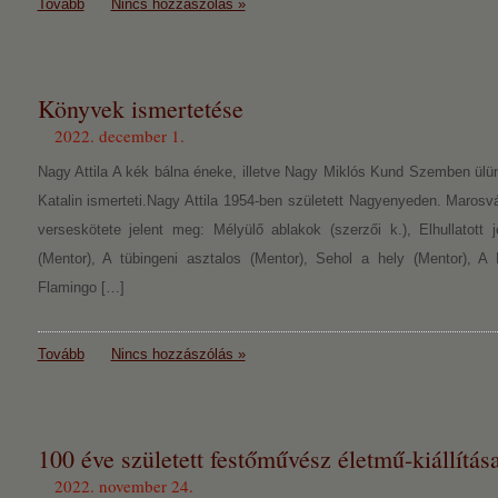
Tovább
Nincs hozzászólás »
Könyvek ismertetése
2022. december 1.
Nagy Attila A kék bálna éneke, illetve Nagy Miklós Kund Szemben ülü
Katalin ismerteti.Nagy Attila 1954-ben született Nagyenyeden. Marosvá
verseskötete jelent meg: Mélyülő ablakok (szerzői k.), Elhullatott j
(Mentor), A tübingeni asztalos (Mentor), Sehol a hely (Mentor), A
Flamingo […]
Tovább
Nincs hozzászólás »
100 éve született festőművész életmű-kiállítás
2022. november 24.