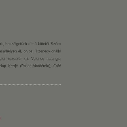
nk, beszélgetünk című kötetét Szőcs
sárhelyen él, orvos. Tizenegy önálló
elen (szerzői k.), Velence harangjai
 Nap Kertje (Pallas-Akadémia), Café
a