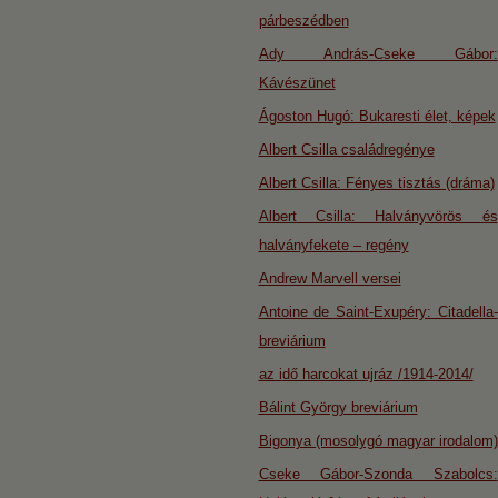
párbeszédben
Ady András-Cseke Gábor:
Kávészünet
Ágoston Hugó: Bukaresti élet, képek
Albert Csilla családregénye
Albert Csilla: Fényes tisztás (dráma)
Albert Csilla: Halványvörös és
halványfekete – regény
Andrew Marvell versei
Antoine de Saint-Exupéry: Citadella-
breviárium
az idő harcokat ujráz /1914-2014/
Bálint György breviárium
Bigonya (mosolygó magyar irodalom)
Cseke Gábor-Szonda Szabolcs: