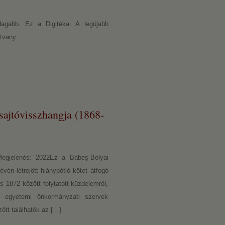
zdagabb. Ez a Digitéka. A legújabb
itvany
sajtóvisszhangja (1868-
jelenés: 2022Ez a Babeș-Bolyai
 létrejött hiánypótló kötet átfogó
 1872 között folytatott küzdelemről,
az egyetemi önkormányzati szervek
tt találhatók az […]