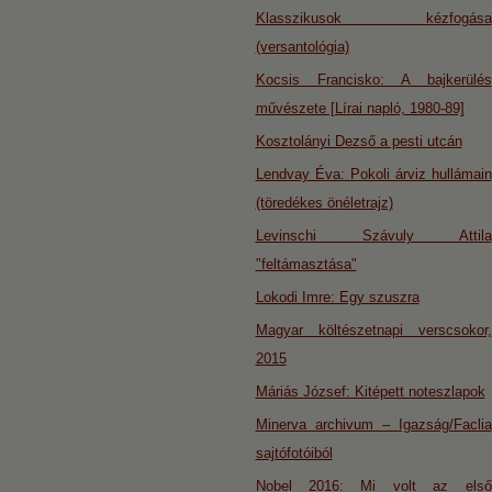
Klasszikusok kézfogása
(versantológia)
Kocsis Francisko: A bajkerülés
művészete [Lírai napló, 1980-89]
Kosztolányi Dezső a pesti utcán
Lendvay Éva: Pokoli árviz hullámain
(töredékes önéletrajz)
Levinschi Szávuly Attila
"feltámasztása"
Lokodi Imre: Egy szuszra
Magyar költészetnapi verscsokor,
2015
Máriás József: Kitépett noteszlapok
Minerva archivum – Igazság/Faclia
sajtófotóiból
Nobel 2016: Mi volt az első