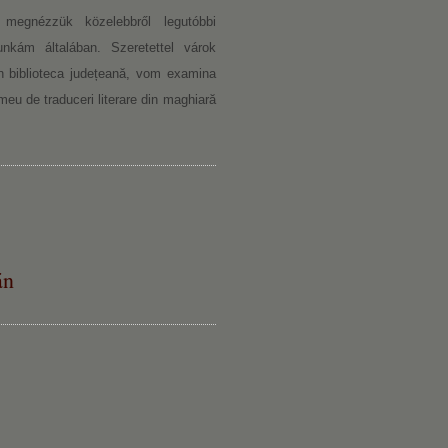
megnézzük közelebbről legutóbbi
munkám általában. Szeretettel várok
în biblioteca județeană, vom examina
meu de traduceri literare din maghiară
án