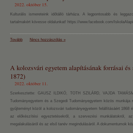
2022. október 15.
Kulturális ismereteink időtálló tárháza. A legpontosabb és legga
tartalmakért kövesse oldalunkat! https://www.facebook.com/IskolaAlap
Tovább
Nincs hozzászólás »
A kolozsvári egyetem alapításának forrásai és 
1872)
2022. október 11.
Szerkesztette: GAUSZ ILDIKÓ, TOTH SZILÁRD, VAJDA TAMÁSMeg
Tudományegyetem és a Szegedi Tudományegyetem közös munkája révén
gyűjteményt közöl a kolozsvári tudományegyetem felállításáért 1868 és
az előkészítési egyeztetésekről, a szervezési munkálatokról, 
megalakulásáról és az első tanév megindulásáról. A dokumentumok közö