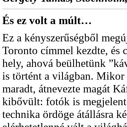
És ez volt a múlt…
Ez a kényszerűségből megúj
Toronto címmel kezdte, és c
hely, ahová beülhetünk ”káv
is történt a világban. Miko
maradt, átnevezte magát Káf
kibővült: fotók is megjelen
technika ördöge átállásra ké
elérhetetlenné vált a világh