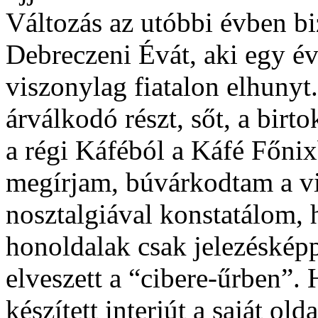
Változás az utóbbi évben biz
Debreczeni Évát, aki egy év
viszonylag fiatalon elhunyt.
árválkodó részt, sőt, a bir
a régi Káféból a Káfé Főnix
megírjam, búvárkodtam a vi
nosztalgiával konstatálom, 
honoldalak csak jelezéskép
elveszett a “cibere-űrben”. 
készített interjút a saját ol