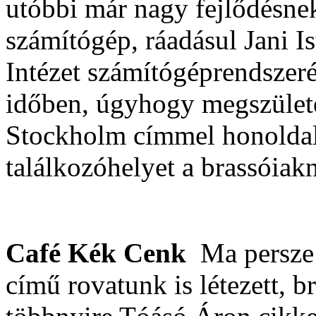
utóbbi már nagy fejlődésnek
számítógép, ráadásul Jani I
Intézet számítógéprendszer
időben, úgyhogy megszületet
Stockholm címmel honoldalt
találkozóhelyet a brassóiak
Café Kék Cenk
Ma persze
című rovatunk is létezett, b