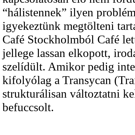
“hálistennek” ilyen problé
igyekeztünk megtölteni tart
Café Stockholmból Café let
jellege lassan elkopott, iro
szelídült. Amikor pedig int
kifolyólag a Transycan (Tr
strukturálisan változtatni k
befuccsolt.