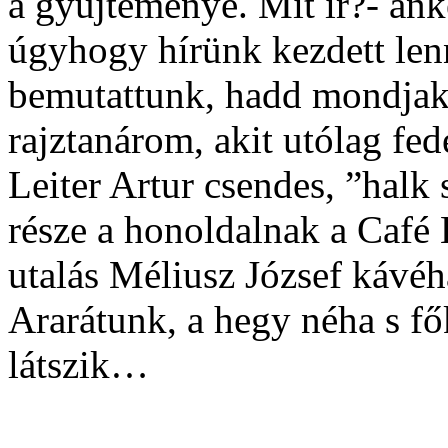
a gyűjteménye. Mit ír?- ank
úgyhogy hírünk kezdett len
bemutattunk, hadd mondjak 
rajztanárom, akit utólag fe
Leiter Artur csendes, ”halk 
része a honoldalnak a Café 
utalás Méliusz József kávé
Ararátunk, a hegy néha s f
látszik…