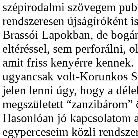
szépirodalmi szövegem publ
rendszeresen újságíróként is
Brassói Lapokban, de bogán
eltéréssel, sem perforálni, o
amit friss kenyérre kennek.
ugyancsak volt-Korunkos S
jelen lenni úgy, hogy a dél
megszületett “zanzibárom” 
Hasonlóan jó kapcsolatom al
egyperceseim közli rendsze