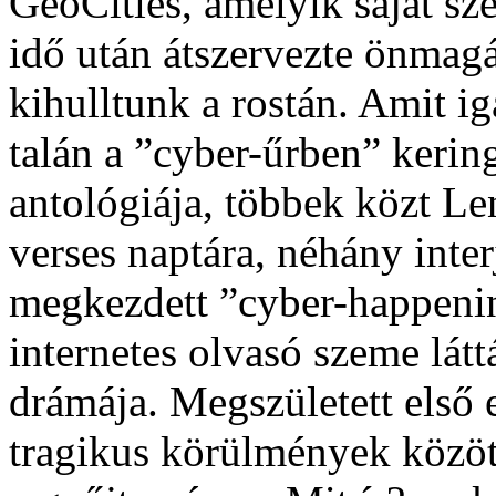
GeoCities, amelyik saját sze
idő után átszervezte önmagá
kihulltunk a rostán. Amit ig
talán a ”cyber-űrben” kering
antológiája, többek közt Le
verses naptára, néhány inte
megkezdett ”cyber-happeni
internetes olvasó szeme látt
drámája. Megszületett első e
tragikus körülmények közöt