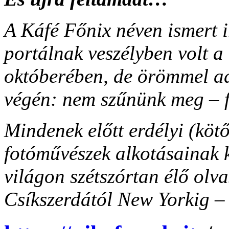
A Káfé Főnix néven ismert i
portálnak veszélyben volt a
októberében, de örömmel ad
végén: nem szűnünk meg – f
Mindenek előtt erdélyi (köt
fotóművészek alkotásainak k
világon szétszórtan élő olv
Csíkszerdától New Yorkig – 