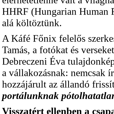
HHRF (Hungarian Human Ri
alá költöztünk.
A Káfé Főnix felelős szerke
Tamás, a fotókat és verseke
Debreczeni Éva tulajdonkép
a vállakozásnak: nemcsak ír
hozzájárult az állandó friss
portálunknak pótolhatatlan
Visszatért ellenben a csa