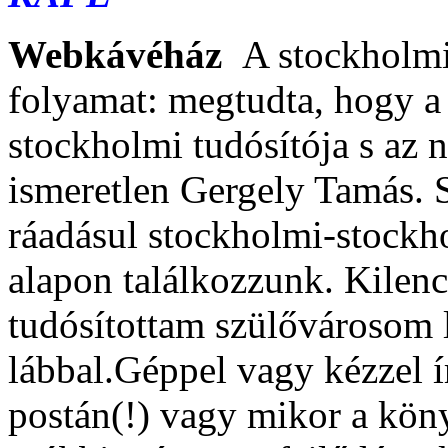
Webkávéház
A stockholmi 
folyamat: megtudta, hogy a
stockholmi tudósítója s az 
ismeretlen Gergely Tamás. S
ráadásul stockholmi-stockh
alapon találkozzunk. Kilenc
tudósítottam szülővárosom l
lábbal.
Géppel vagy kézzel í
postán(!) vagy mikor a köny