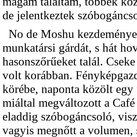
magam találtam, többek köz
de jelentkeztek szóbogáncs
No de Moshu kezdeményezés
munkatársi gárdát, s hát h
hasonszőrűeket talál. Cseke
volt korábban. Fényképgazd
körébe, naponta közölt egy
miáltal megváltozott a Café
eladdig szóbogáncsoló, visz
vagyis megnőtt a volumen,