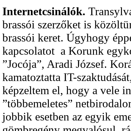
Internetcsinálók.
Transylva
brassói szerzőket is közöltü
brassói keret. Úgyhogy éppe
kapcsolatot a Korunk egyko
”Jocója”, Aradi József. Ko
kamatoztatta IT-szaktudásá
képzeltem el, hogy a vele i
”többemeletes” netbirodalo
jobbik esetben az egyik eme
gömbregény megvalósul, rád