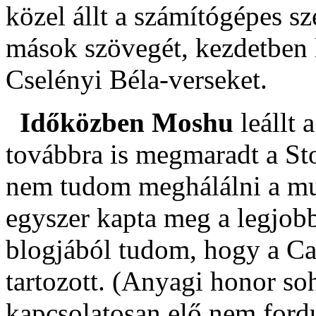
közel állt a számítógépes s
mások szövegét, kezdetben 
Cselényi Béla-verseket.
Időközben Moshu
leállt 
továbbra is megmaradt a S
nem tudom meghálálni a mu
egyszer kapta meg a legjobb
blogjából tudom, hogy a Ca
tartozott. (Anyagi honor s
kapcsolatosan elő nem for