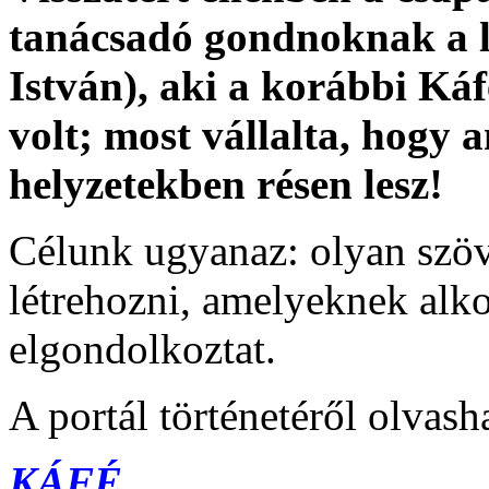
tanácsadó gondnoknak a 
István), aki a korábbi Ká
volt; most vállalta, hogy a
helyzetekben résen lesz!
Célunk ugyanaz: olyan szöv
létrehozni, amelyeknek alko
elgondolkoztat.
A portál történetéről olvash
KÁFÉ