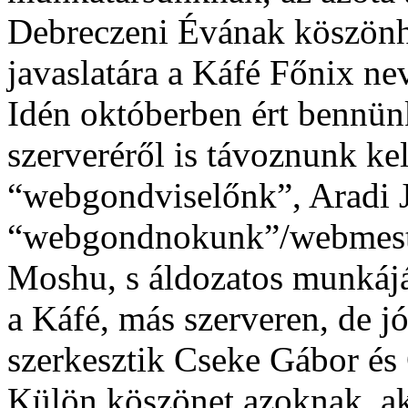
Debreczeni Évának köszönhe
javaslatára a Káfé Főnix nev
Idén októberben ért bennün
szerveréről is távoznunk kel
“webgondviselőnk”, Aradi J
“webgondnokunk”/webmester
Moshu, s áldozatos munkáj
a Káfé, más szerveren, de j
szerkesztik Cseke Gábor és
Külön köszönet azoknak, aki