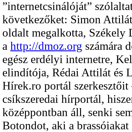
”internetcsinálóját” szólalt
következőket: Simon Attilát
oldalt megalkotta, Székely 
a
http://dmoz.org
számára do
egész erdélyi internetre, Ke
elindítója, Rédai Attilát és 
Hírek.ro portál szerkesztőit
csíkszeredai hírportál, hisz
középpontban áll, senki se
Botondot, aki a brassóiakat 