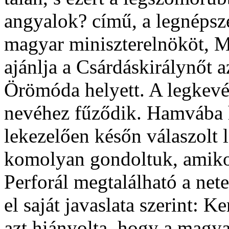
angyalok? című, a legnépsz
magyar miniszterelnököt, M
ajánlja a Csárdáskirálynőt
Örömóda helyett. A legkevés
nevéhez fűződik. Hamvába ho
lekezelően későn válaszolt 
komolyan gondoltuk, amikor 
Perforál megtalálható a nete
el saját javaslata szerint: K
azt hiányolta, hogy a magy