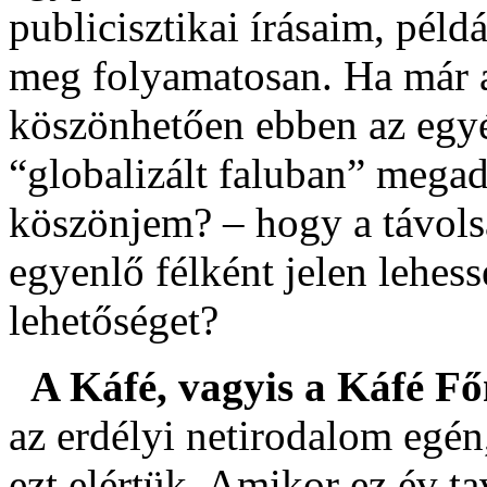
publicisztikai írásaim, péld
meg folyamatosan. Ha már 
köszönhetően ebben az egy
“globalizált faluban” megada
köszönjem? – hogy a távols
egyenlő félként jelen lehes
lehetőséget?
A Káfé, vagyis a Káfé Fő
az erdélyi netirodalom egén,
ezt elértük. Amikor ez év t