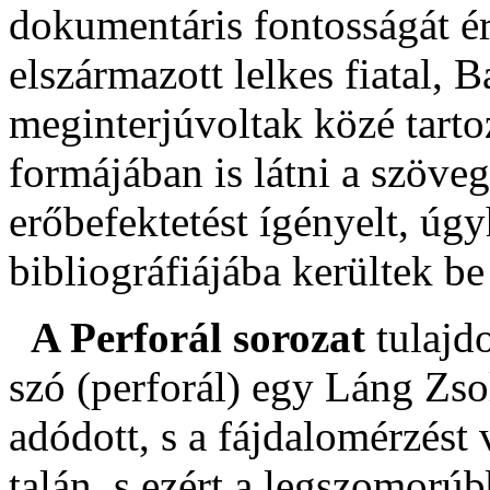
dokumentáris fontosságát é
elszármazott lelkes fiatal, B
meginterjúvoltak közé tartoz
formájában is látni a szöve
erőbefektetést ígényelt, úg
bibliográfiájába kerültek be
A Perforál sorozat
tulajd
szó (perforál) egy Láng Zsol
adódott, s a fájdalomérzést 
talán, s ezért a legszomorú