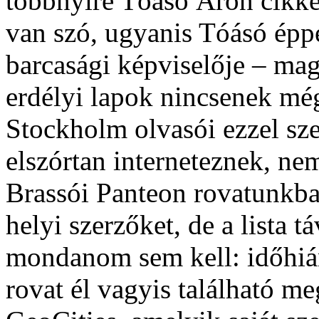
többnyire Tóásó Áron cikke
van szó, ugyanis Tóásó ép
barcasági képviselője – ma
erdélyi lapok nincsenek még
Stockholm olvasói ezzel sz
elszórtan interneteznek, ne
Brassói Panteon rovatunkb
helyi szerzőket, de a lista tá
mondanom sem kell: időhián
rovat él vagyis található me