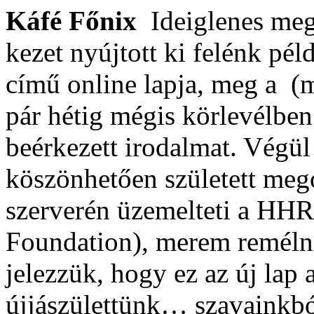
Káfé Főnix
Ideiglenes meg
kezet nyújtott ki felénk pé
című online lapja, meg a (
pár hétig mégis körlevélben
beérkezett irodalmat. Végü
köszönhetően született megol
szerverén üzemelteti a HH
Foundation), merem reméln
jelezzük, hogy ez az új lap 
újjászülettünk… szavainkból