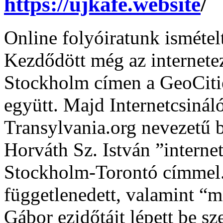
https://ujkafe.website
/
Online folyóiratunk ismétel
Kezdődött még az internete
Stockholm címen a GeoCitie
együtt. Majd Internetcsináló
Transylvania.org nevezetű 
Horváth Sz. István ”interne
Stockholm-Torontó címmel.
függetlenedett, valamint “m
Gábor ezidőtájt lépett be sz