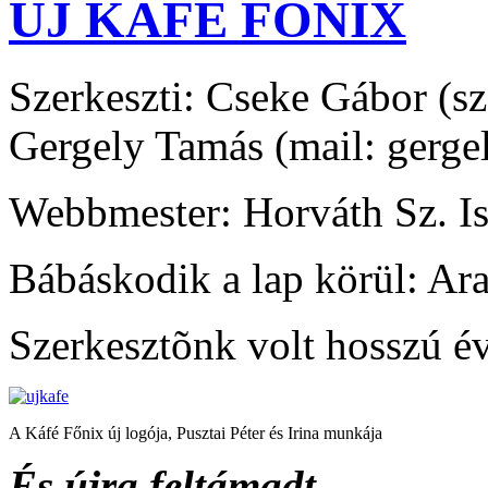
ÚJ KÁFÉ FŐNIX
Szerkeszti: Cseke Gábor (sz
Gergely Tamás (mail: gerg
Webbmester: Horváth Sz. I
Bábáskodik a lap körül: Ara
Szerkesztõnk volt hosszú é
A Káfé Főnix új logója, Pusztai Péter és Irina munkája
És újra feltámadt…