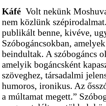
Káfé
Volt nekünk Moshuva
nem közlünk szépirodalmat. 
publikált benne, kivéve, ug
Szóbogáncsokban, amelyek
beindultak. A szóbogáncs ol
amelyik bogáncsként kapas
szöveghez, társadalmi jelen
humoros, ironikus. Az őssz
a múltamat megett.” Szóbo