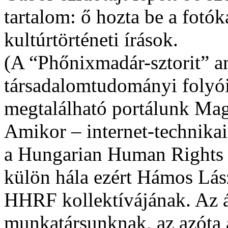
tartalom: ő hozta be a fotók
kultúrtörténeti írások.
(A “Phőnixmadár-sztorit” a
társadalomtudományi folyói
megtalálható portálunk Mag
Amikor – internet-technikai 
a Hungarian Human Rights F
külön hála ezért Hámos Lá
HHRF kollektívájának. Az á
munkatársunknak, az azóta a