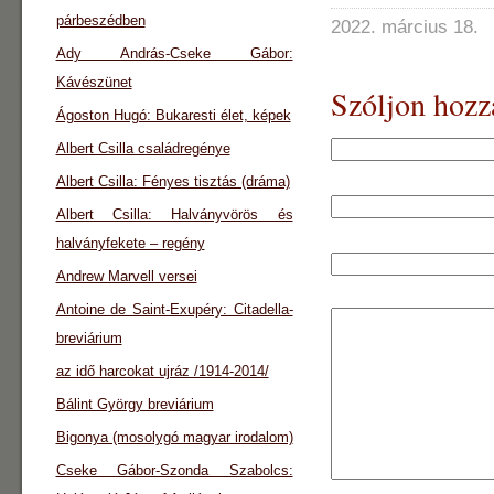
párbeszédben
2022. március 18.
Ady András-Cseke Gábor:
Kávészünet
Szóljon hozz
Ágoston Hugó: Bukaresti élet, képek
Albert Csilla családregénye
Albert Csilla: Fényes tisztás (dráma)
Albert Csilla: Halványvörös és
halványfekete – regény
Andrew Marvell versei
Antoine de Saint-Exupéry: Citadella-
breviárium
az idő harcokat ujráz /1914-2014/
Bálint György breviárium
Bigonya (mosolygó magyar irodalom)
Cseke Gábor-Szonda Szabolcs: