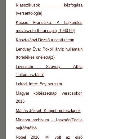
Klasszikusok kézfogása
(versantológia)
Kocsis Francisko: A bajkerülés
művészete [Lírai napló, 1980-89]
Kosztolányi Dezső a pesti utcán
Lendvay Éva: Pokoli árviz hullámain
(töredékes önéletrajz)
Levinschi Szávuly Attila
"feltámasztása"
Lokodi Imre: Egy szuszra
Magyar költészetnapi verscsokor,
2015
Máriás József: Kitépett noteszlapok
Minerva archivum – Igazság/Faclia
sajtófotóiból
Nobel 2016: Mi volt az első