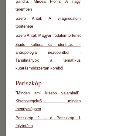
Şandru, Mircea Florin: A nagy
teremben
Szerb Antal: A világirodalom
töorténete
Szerb Antal: Magyar irodalomtörténet
Zsidó kultúra és identitás –
antropológiai nézőpontból :
Tanulmányok a tematikus
kutatásmódszertan köréből
Periszkóp
"Minden ami kisebb valaminél".
Kisebbségekről minden
mennyiségben
Periszkóp 2 – a Periszkóp 1
folytatása