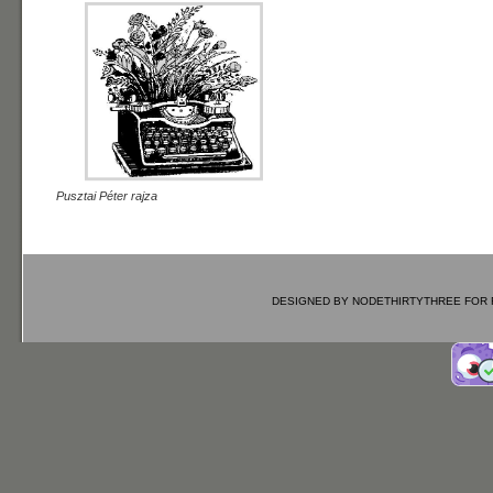
Pusztai Péter rajza
DESIGNED BY
NODETHIRTYTHREE
FOR