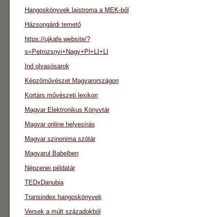
Hangoskönyvek lajstroma a MEK-ből
Házsongárdi temető
https://ujkafe.website/?
s=Petrozsnyi+Nagy+Pl+LI+LI
Ind olvasósarok
Képzőművészet Magyarországon
Kortárs művészeti lexikon
Magyar Elektronikus Könyvtár
Magyar online helyesírás
Magyar szinonima szótár
Magyarul Babelben
Népzenei példatár
TEDxDanubia
Transindex hangoskönyvek
Versek a múlt századokból