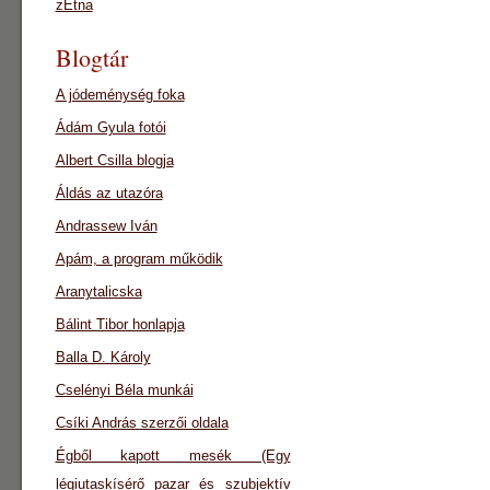
zEtna
Blogtár
A jódeménység foka
Ádám Gyula fotói
Albert Csilla blogja
Áldás az utazóra
Andrassew Iván
Apám, a program működik
Aranytalicska
Bálint Tibor honlapja
Balla D. Károly
Cselényi Béla munkái
Csíki András szerzői oldala
Égből kapott mesék (Egy
légiutaskísérő pazar és szubjektív