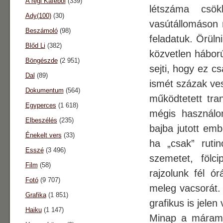
A régi Káféból
(339)
létszáma csö
Ady(100)
(30)
vasútállomáson 
Beszámoló
(98)
feladatuk. Örüln
Blőd Li
(382)
közvetlen háború
Böngészde
(2 951)
sejti, hogy ez c
Dal
(89)
ismét százak ves
Dokumentum
(564)
működtetett tran
Egyperces
(1 618)
mégis használo
Elbeszélés
(235)
bajba jutott emb
Énekelt vers
(33)
ha „csak” ruti
Esszé
(3 496)
szemetet, fölc
Film
(58)
rajzolunk fél ó
Fotó
(9 707)
meleg vacsorát.
Grafika
(1 851)
grafikus is jelen
Haiku
(1 147)
Minap a máramar