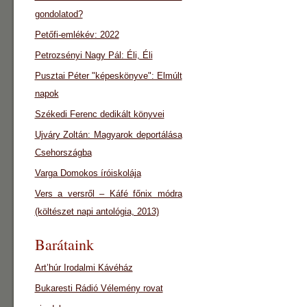
gondolatod?
Petőfi-emlékév: 2022
Petrozsényi Nagy Pál: Éli, Éli
Pusztai Péter "képeskönyve": Elmúlt
napok
Székedi Ferenc dedikált könyvei
Ujváry Zoltán: Magyarok deportálása
Csehországba
Varga Domokos íróiskolája
Vers a versről – Káfé főnix módra
(költészet napi antológia, 2013)
Barátaink
Art’húr Irodalmi Kávéház
Bukaresti Rádió Vélemény rovat