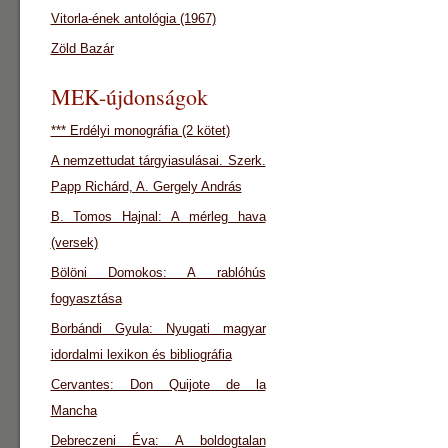
Vitorla-ének antológia (1967)
Zöld Bazár
MEK-újdonságok
*** Erdélyi monográfia (2 kötet)
A nemzettudat tárgyiasulásai. Szerk.
Papp Richárd, A. Gergely András
B. Tomos Hajnal: A mérleg hava
(versek)
Bölöni Domokos: A rablóhús
fogyasztása
Borbándi Gyula: Nyugati magyar
idordalmi lexikon és bibliográfia
Cervantes: Don Quijote de la
Mancha
Debreczeni Éva: A boldogtalan