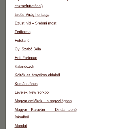
eszmefuttatásai)
Erdős Virág honlapja
Ezüst híd – Srebrni most
Feriforma
Fotótanú
Gy. Szabó Béla
Heti Fortepan
Kalandozók
Költők az árnyékos oldalról
Komán János
Levelek New Yorkból
Magyar emlékek – a nagyvilágban
Magyar Karaván – Dsida Jenő
írásaiból
Mondat