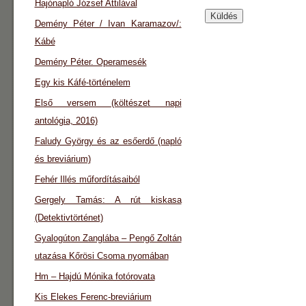
Hajónapló József Attilával
Demény Péter / Ivan Karamazov/:
Kábé
Demény Péter. Operamesék
Egy kis Káfé-történelem
Első versem (költészet napi
antológia, 2016)
Faludy György és az esőerdő (napló
és breviárium)
Fehér Illés műfordításaiból
Gergely Tamás: A rút kiskasa
(Detektivtörténet)
Gyalogúton Zanglába – Pengő Zoltán
utazása Kőrösi Csoma nyomában
Hm – Hajdú Mónika fotórovata
Kis Elekes Ferenc-breviárium