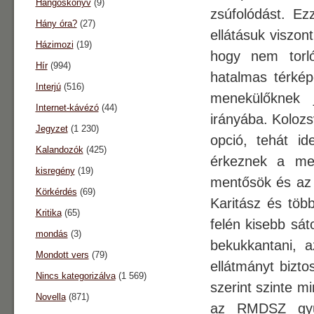
Hangoskönyv
(9)
zsúfolódást. Ez
Hány óra?
(27)
ellátásuk viszon
Házimozi
(19)
hogy nem torló
Hír
(994)
hatalmas térkép
Interjú
(516)
menekülőknek 
Internet-kávézó
(44)
irányába. Kolozs
Jegyzet
(1 230)
opció, tehát id
Kalandozók
(425)
érkeznek a men
kisregény
(19)
mentősök és az o
Körkérdés
(69)
Karitász és töb
Kritika
(65)
felén kisebb sá
mondás
(3)
bekukkantani, a
Mondott vers
(79)
ellátmányt bizto
Nincs kategorizálva
(1 569)
szerint szinte m
Novella
(871)
az RMDSZ gyűj