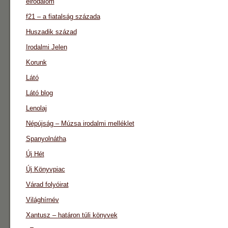
eirodalom
f21 – a fiatalság százada
Huszadik század
Irodalmi Jelen
Korunk
Látó
Látó blog
Lenolaj
Népújság – Múzsa irodalmi melléklet
Spanyolnátha
Új Hét
Új Könyvpiac
Várad folyóirat
Világhírnév
Xantusz – határon túli könyvek