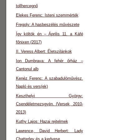
tollhercegnő
Elekes Ferenc: Isteni szemmérték
Fregoly: A hasbeszélés művészete
Így költök én – Április 11. a Káfé
főnixen (2017)
II. Veress Albert: Életszilánkok
Ion Dumbrava: A fehér őrház –
Cantonul alb
Kenéz Ferenc: A szabadulóművész.
Napló és vers(ek)
Keszthelyi György:
Csendéletmezsgyén. (Versek, 2010-
2013)
Kuthy Lajos: Hazai rejtelmek
Lawrence, David Herbert: Lady
Chatterley és a kedvese