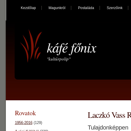
Kezdőlap
Magunkról
Postaláda
Szerzőink
káfé főnix
"kultúrpolip"
Rovatok
Laczkó Vass R
1956-2016
(129)
Tulajdonképpen 