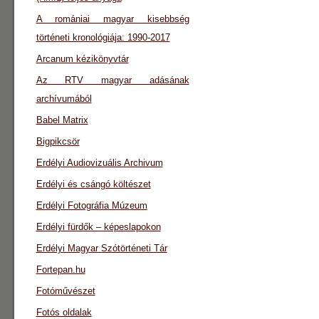
A romániai magyar kisebbség
történeti kronológiája: 1990-2017
Arcanum kézikönyvtár
Az RTV magyar adásának
archívumából
Babel Matrix
Bigpikcsör
Erdélyi Audiovizuális Archivum
Erdélyi és csángó költészet
Erdélyi Fotográfia Múzeum
Erdélyi fürdők – képeslapokon
Erdélyi Magyar Szótörténeti Tár
Fortepan.hu
Fotóművészet
Fotós oldalak