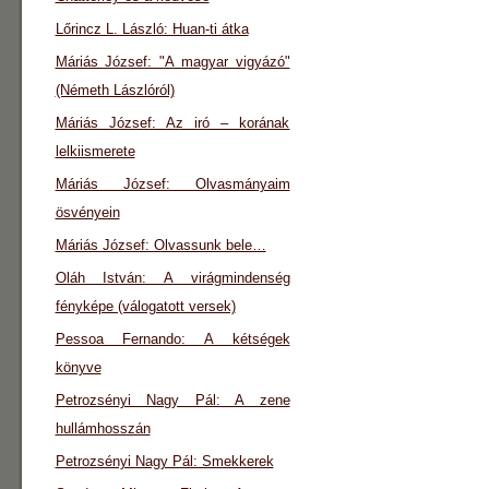
Lőrincz L. László: Huan-ti átka
Máriás József: "A magyar vigyázó"
(Németh Lászlóról)
Máriás József: Az iró – korának
lelkiismerete
Máriás József: Olvasmányaim
ösvényein
Máriás József: Olvassunk bele…
Oláh István: A virágmindenség
fényképe (válogatott versek)
Pessoa Fernando: A kétségek
könyve
Petrozsényi Nagy Pál: A zene
hullámhosszán
Petrozsényi Nagy Pál: Smekkerek