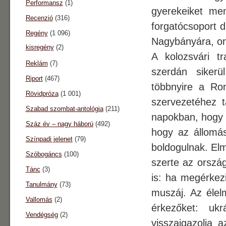
Performansz
(1)
gyerekeiket me
Recenzió
(316)
forgatócsoport d
Regény
(1 096)
Nagybányára, on
kisregény
(2)
A kolozsvári tr
Reklám
(7)
szerdán siker
Riport
(467)
többnyire a Ro
Rövidpróza
(1 001)
szervezetéhez t
Szabad szombat-antológia
(211)
napokban, hogy e
Száz év – nagy háború
(492)
hogy az állomás
Színpadi jelenet
(79)
boldogulnak. El
Szóbogáncs
(100)
szerte az orszá
Tánc
(3)
is: ha megérkezi
Tanulmány
(73)
muszáj. Az élel
Vallomás
(2)
érkezőket: uk
Vendégség
(2)
visszaigazolja 