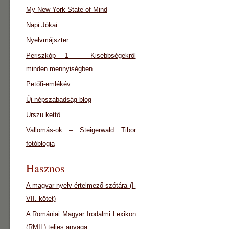
My New York State of Mind
Napi Jókai
Nyelvmájszter
Periszkóp 1 – Kisebbségekről
minden mennyiségben
Petőfi-emlékév
Új népszabadság blog
Urszu kettő
Vallomás-ok – Steigerwald Tibor
fotóblogja
Hasznos
A magyar nyelv értelmező szótára (I-
VII. kötet)
A Romániai Magyar Irodalmi Lexikon
(RMIL) teljes anyaga