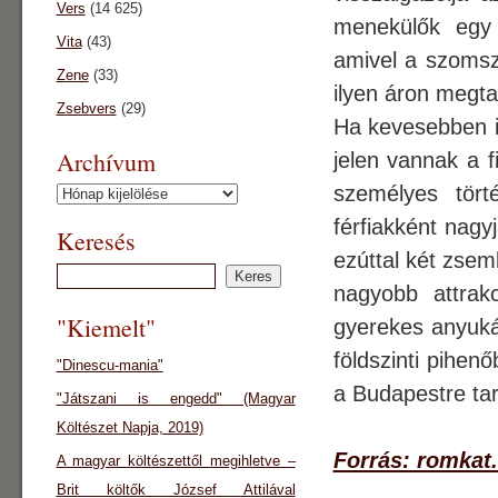
Vers
(14 625)
menekülők egy 
Vita
(43)
amivel a szomsz
Zene
(33)
ilyen áron megta
Zsebvers
(29)
Ha kevesebben i
Archívum
jelen vannak a f
személyes tört
Archívum
férfiakként nagy
Keresés
ezúttal két zsem
nagyobb attrak
"Kiemelt"
gyerekes anyuk
földszinti pihe
"Dinescu-mania"
a Budapestre tar
"Játszani is engedd" (Magyar
Költészet Napja, 2019)
Forrás: romkat.
A magyar költészettől megihletve –
Brit költők József Attilával