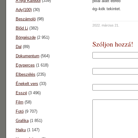
A régi Káféból
(339)
pillái alatt ébred
ég–kék tekintet.
Ady(100)
(30)
Beszámoló
(98)
2022. március 21.
Blőd Li
(382)
Böngészde
(2 951)
Szóljon hozzá!
Dal
(89)
Dokumentum
(564)
Egyperces
(1 618)
Elbeszélés
(235)
Énekelt vers
(33)
Esszé
(3 496)
Film
(58)
Fotó
(9 707)
Grafika
(1 851)
Haiku
(1 147)