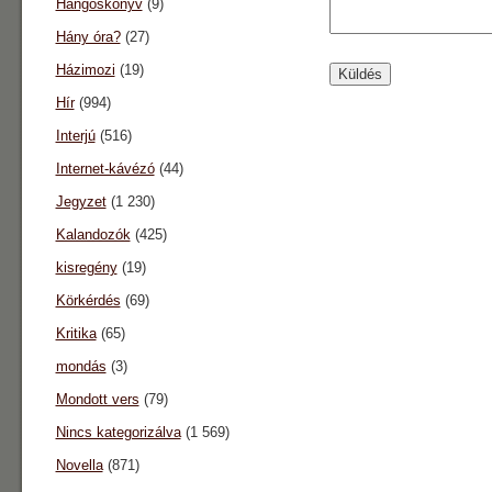
Hangoskönyv
(9)
Hány óra?
(27)
Házimozi
(19)
Hír
(994)
Interjú
(516)
Internet-kávézó
(44)
Jegyzet
(1 230)
Kalandozók
(425)
kisregény
(19)
Körkérdés
(69)
Kritika
(65)
mondás
(3)
Mondott vers
(79)
Nincs kategorizálva
(1 569)
Novella
(871)