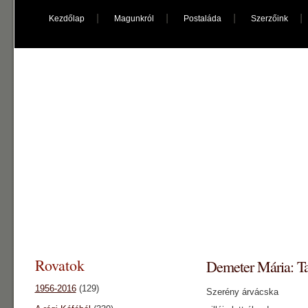
Kezdőlap
Magunkról
Postaláda
Szerzőink
káfé főnix
"kultúrpolip"
Rovatok
Demeter Mária: T
1956-2016
(129)
Szerény árvácska