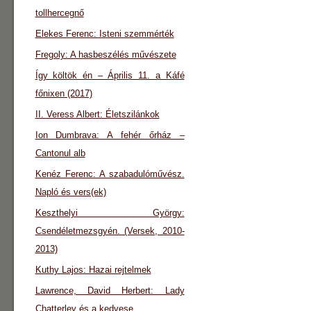
tollhercegnő
Elekes Ferenc: Isteni szemmérték
Fregoly: A hasbeszélés művészete
Így költök én – Április 11. a Káfé
főnixen (2017)
II. Veress Albert: Életszilánkok
Ion Dumbrava: A fehér őrház –
Cantonul alb
Kenéz Ferenc: A szabadulóművész.
Napló és vers(ek)
Keszthelyi György:
Csendéletmezsgyén. (Versek, 2010-
2013)
Kuthy Lajos: Hazai rejtelmek
Lawrence, David Herbert: Lady
Chatterley és a kedvese