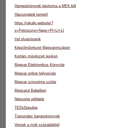
Hangoskönyvek lajstroma a MEK-ből
Házsongárdi temető
https://ujkafe.website/?
s=Petrozsnyi+Nagy+Pl+LI+LI
Ind olvasósarok
Képzőművészet Magyarországon
Kortárs művészeti lexikon
Magyar Elektronikus Könyvtár
Magyar online helyesírás
Magyar szinonima szótár
Magyarul Babelben
Népzenei példatár
TEDxDanubia
Transindex hangoskönyvek
Versek a múlt századokból