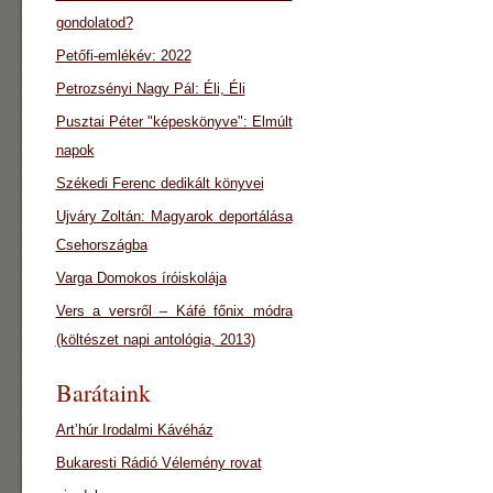
gondolatod?
Petőfi-emlékév: 2022
Petrozsényi Nagy Pál: Éli, Éli
Pusztai Péter "képeskönyve": Elmúlt
napok
Székedi Ferenc dedikált könyvei
Ujváry Zoltán: Magyarok deportálása
Csehországba
Varga Domokos íróiskolája
Vers a versről – Káfé főnix módra
(költészet napi antológia, 2013)
Barátaink
Art’húr Irodalmi Kávéház
Bukaresti Rádió Vélemény rovat