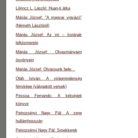
Lőrincz L. László: Huan-ti átka
Máriás József: "A magyar vigyázó"
(Németh Lászlóról)
Máriás József: Az iró – korának
lelkiismerete
Máriás József: Olvasmányaim
ösvényein
Máriás József: Olvassunk bele…
Oláh István: A virágmindenség
fényképe (válogatott versek)
Pessoa Fernando: A kétségek
könyve
Petrozsényi Nagy Pál: A zene
hullámhosszán
Petrozsényi Nagy Pál: Smekkerek