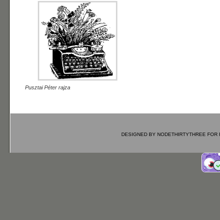
Pusztai Péter rajza
DESIGNED BY
NODETHIRTYTHREE
FOR