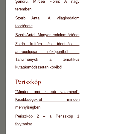
Şandru, Mircea Florin: A nagy
teremben
Szerb Antal: A világirodalom
töorténete
Szerb Antal: Magyar irodalomtörténet
Zsidó kultúra és identitás –
antropológiai nézőpontból :
Tanulmányok a tematikus
kutatásmódszertan köréből
Periszkóp
"Minden ami kisebb valaminél".
Kisebbségekről minden
mennyiségben
Periszkóp 2 – a Periszkóp 1
folytatása