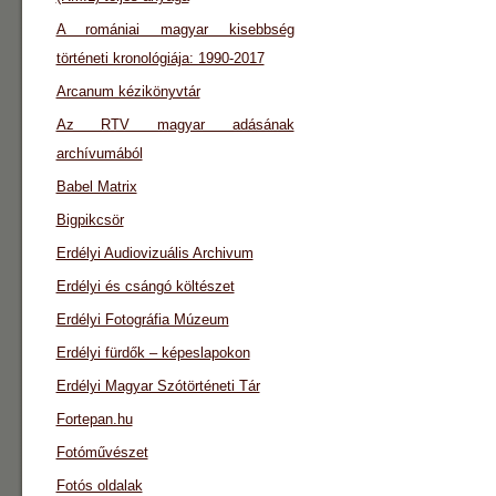
A romániai magyar kisebbség
történeti kronológiája: 1990-2017
Arcanum kézikönyvtár
Az RTV magyar adásának
archívumából
Babel Matrix
Bigpikcsör
Erdélyi Audiovizuális Archivum
Erdélyi és csángó költészet
Erdélyi Fotográfia Múzeum
Erdélyi fürdők – képeslapokon
Erdélyi Magyar Szótörténeti Tár
Fortepan.hu
Fotóművészet
Fotós oldalak