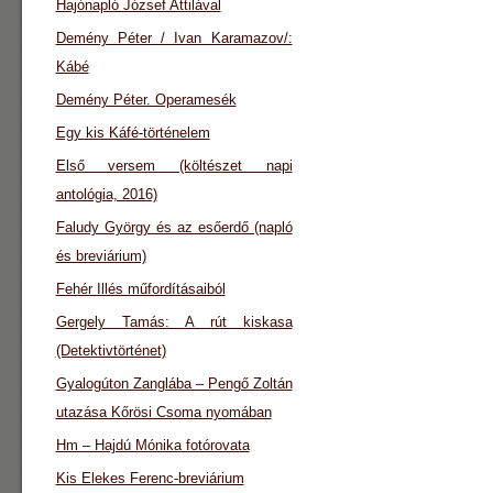
Hajónapló József Attilával
Demény Péter / Ivan Karamazov/:
Kábé
Demény Péter. Operamesék
Egy kis Káfé-történelem
Első versem (költészet napi
antológia, 2016)
Faludy György és az esőerdő (napló
és breviárium)
Fehér Illés műfordításaiból
Gergely Tamás: A rút kiskasa
(Detektivtörténet)
Gyalogúton Zanglába – Pengő Zoltán
utazása Kőrösi Csoma nyomában
Hm – Hajdú Mónika fotórovata
Kis Elekes Ferenc-breviárium