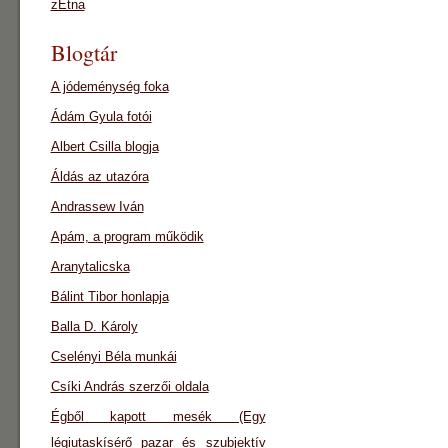
zEtna
Blogtár
A jódeménység foka
Ádám Gyula fotói
Albert Csilla blogja
Áldás az utazóra
Andrassew Iván
Apám, a program működik
Aranytalicska
Bálint Tibor honlapja
Balla D. Károly
Cselényi Béla munkái
Csíki András szerzői oldala
Égből kapott mesék (Egy
légiutaskísérő pazar és szubjektív