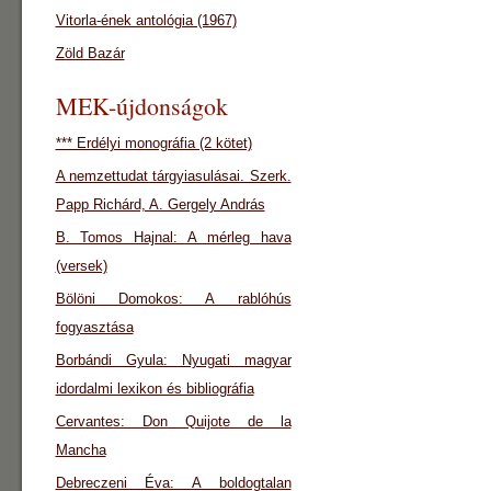
Vitorla-ének antológia (1967)
Zöld Bazár
MEK-újdonságok
*** Erdélyi monográfia (2 kötet)
A nemzettudat tárgyiasulásai. Szerk.
Papp Richárd, A. Gergely András
B. Tomos Hajnal: A mérleg hava
(versek)
Bölöni Domokos: A rablóhús
fogyasztása
Borbándi Gyula: Nyugati magyar
idordalmi lexikon és bibliográfia
Cervantes: Don Quijote de la
Mancha
Debreczeni Éva: A boldogtalan