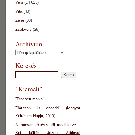
Vers
(14 625)
Vita
(43)
Zene
(33)
Zsebvers
(29)
Archívum
Archívum
Keresés
"Kiemelt"
"Dinescu-mania"
"Játszani is engedd" (Magyar
Költészet Napja, 2019)
A magyar költészettől megihletve –
Brit költők József Attilával