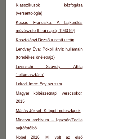
Klasszikusok kézfogása
(versantológia)
Kocsis Francisko: A bajkerülés
művészete [Lírai napló, 1980-89]
Kosztolányi Dezső a pesti utcán
Lendvay Éva: Pokoli árviz hullámain
(töredékes önéletrajz)
Levinschi Szávuly Attila
"feltámasztása"
Lokodi Imre: Egy szuszra
Magyar költészetnapi verscsokor,
2015
Máriás József: Kitépett noteszlapok
Minerva archivum – Igazság/Faclia
sajtófotóiból
Nobel 2016: Mi volt az első