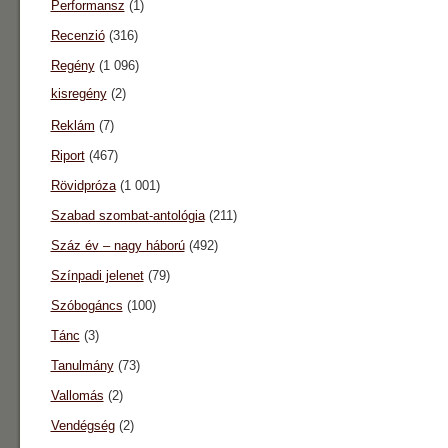
Performansz
(1)
Recenzió
(316)
Regény
(1 096)
kisregény
(2)
Reklám
(7)
Riport
(467)
Rövidpróza
(1 001)
Szabad szombat-antológia
(211)
Száz év – nagy háború
(492)
Színpadi jelenet
(79)
Szóbogáncs
(100)
Tánc
(3)
Tanulmány
(73)
Vallomás
(2)
Vendégség
(2)