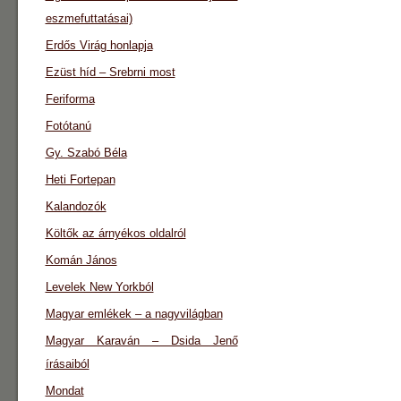
eszmefuttatásai)
Erdős Virág honlapja
Ezüst híd – Srebrni most
Feriforma
Fotótanú
Gy. Szabó Béla
Heti Fortepan
Kalandozók
Költők az árnyékos oldalról
Komán János
Levelek New Yorkból
Magyar emlékek – a nagyvilágban
Magyar Karaván – Dsida Jenő
írásaiból
Mondat