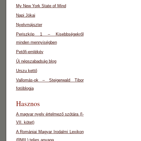
My New York State of Mind
Napi Jókai
Nyelvmájszter
Periszkóp 1 – Kisebbségekről
minden mennyiségben
Petőfi-emlékév
Új népszabadság blog
Urszu kettő
Vallomás-ok – Steigerwald Tibor
fotóblogja
Hasznos
A magyar nyelv értelmező szótára (I-
VII. kötet)
A Romániai Magyar Irodalmi Lexikon
(RMIL) teljes anyaga