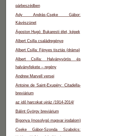
párbeszédben
Ady András-Cseke Gábor:
Kávészünet
Ágoston Hugó: Bukaresti élet, képek
Albert Csilla családregénye
Albert Csilla: Fényes tisztás (dráma)
Albert Csilla: Halványvörös és
halványfekete – regény
Andrew Marvell versei
Antoine de Saint-Exupéry: Citadella-
breviárium
az idő harcokat ujráz /1914-2014/
Bálint György breviárium
Bigonya (mosolygó magyar irodalom)
Cseke Gábor-Szonda Szabolcs: