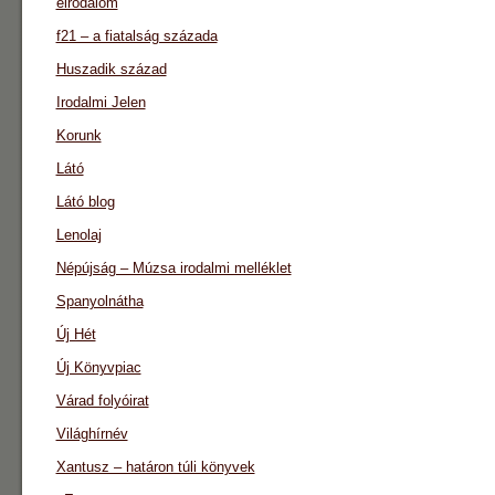
eirodalom
f21 – a fiatalság százada
Huszadik század
Irodalmi Jelen
Korunk
Látó
Látó blog
Lenolaj
Népújság – Múzsa irodalmi melléklet
Spanyolnátha
Új Hét
Új Könyvpiac
Várad folyóirat
Világhírnév
Xantusz – határon túli könyvek