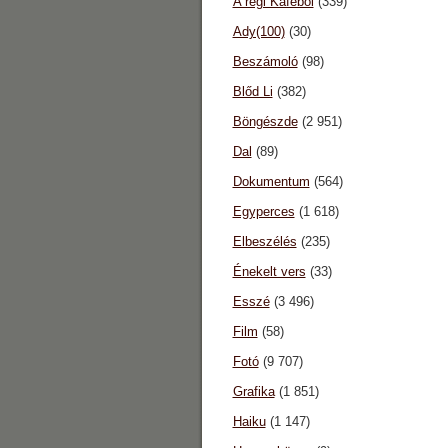
A régi Káféból
(339)
Ady(100)
(30)
Beszámoló
(98)
Blőd Li
(382)
Böngészde
(2 951)
Dal
(89)
Dokumentum
(564)
Egyperces
(1 618)
Elbeszélés
(235)
Énekelt vers
(33)
Esszé
(3 496)
Film
(58)
Fotó
(9 707)
Grafika
(1 851)
Haiku
(1 147)