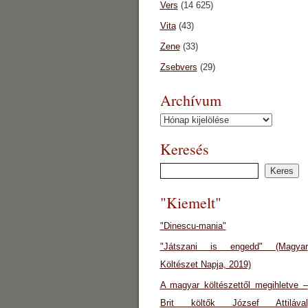
Vers
(14 625)
Vita
(43)
Zene
(33)
Zsebvers
(29)
Archívum
Archívum
Keresés
"Kiemelt"
"Dinescu-mania"
"Játszani is engedd" (Magyar
Költészet Napja, 2019)
A magyar költészettől megihletve –
Brit költők József Attilával