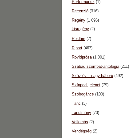
Performansz
(1)
Recenzió
(316)
Regény
(1 096)
kisregény
(2)
Reklám
(7)
Riport
(467)
Rövidpróza
(1 001)
Szabad szombat-antológia
(211)
Száz év – nagy háború
(492)
Színpadi jelenet
(79)
Szóbogáncs
(100)
Tánc
(3)
Tanulmány
(73)
Vallomás
(2)
Vendégség
(2)