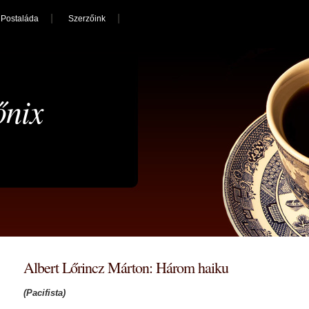
Postaláda
Szerzőink
őnix
Albert Lőrincz Márton: Három haiku
(Pacifista)