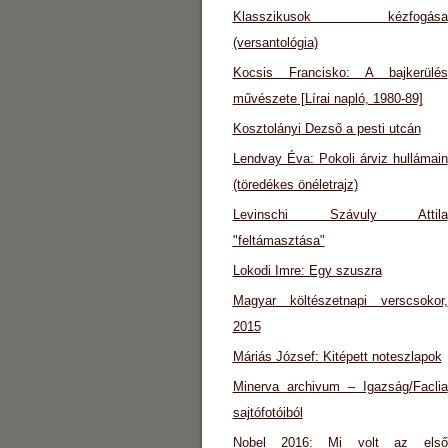
Klasszikusok kézfogása
(versantológia)
Kocsis Francisko: A bajkerülés
művészete [Lírai napló, 1980-89]
Kosztolányi Dezső a pesti utcán
Lendvay Éva: Pokoli árviz hullámain
(töredékes önéletrajz)
Levinschi Szávuly Attila
"feltámasztása"
Lokodi Imre: Egy szuszra
Magyar költészetnapi verscsokor,
2015
Máriás József: Kitépett noteszlapok
Minerva archivum – Igazság/Faclia
sajtófotóiból
Nobel 2016: Mi volt az első