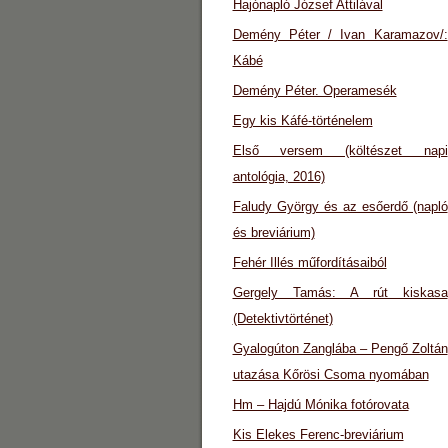
Hajónapló József Attilával
Demény Péter / Ivan Karamazov/:
Kábé
Demény Péter. Operamesék
Egy kis Káfé-történelem
Első versem (költészet napi
antológia, 2016)
Faludy György és az esőerdő (napló
és breviárium)
Fehér Illés műfordításaiból
Gergely Tamás: A rút kiskasa
(Detektivtörténet)
Gyalogúton Zanglába – Pengő Zoltán
utazása Kőrösi Csoma nyomában
Hm – Hajdú Mónika fotórovata
Kis Elekes Ferenc-breviárium