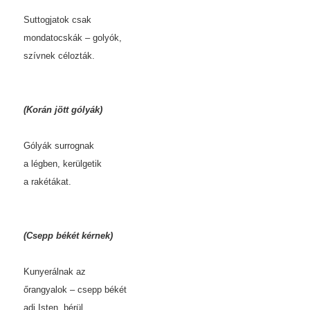
Suttogjatok csak
mondatocskák – golyók,
szívnek célozták.
(Korán jött gólyák)
Gólyák surrognak
a légben, kerülgetik
a rakétákat.
(Csepp békét kérnek)
Kunyerálnak az
őrangyalok – csepp békét
adj Isten, bérül.