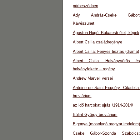
párbeszédben
Ady András-Cseke Gábor:
Kávészünet
Ágoston Hugó: Bukaresti élet, képek
Albert Csilla családregénye
Albert Csilla: Fényes tisztás (dráma)
Albert Csilla: Halványvörös és
halványfekete – regény
Andrew Marvell versei
Antoine de Saint-Exupéry: Citadella-
breviárium
az idő harcokat ujráz /1914-2014/
Bálint György breviárium
Bigonya (mosolygó magyar irodalom)
Cseke Gábor-Szonda Szabolcs: