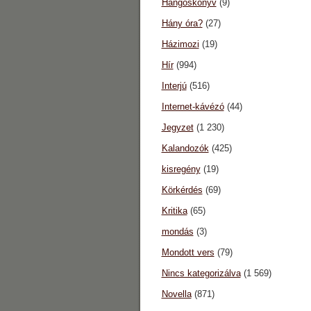
Hangoskönyv
(9)
Hány óra?
(27)
Házimozi
(19)
Hír
(994)
Interjú
(516)
Internet-kávézó
(44)
Jegyzet
(1 230)
Kalandozók
(425)
kisregény
(19)
Körkérdés
(69)
Kritika
(65)
mondás
(3)
Mondott vers
(79)
Nincs kategorizálva
(1 569)
Novella
(871)