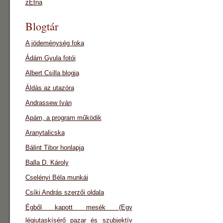
zEtna
Blogtár
A jódeménység foka
Ádám Gyula fotói
Albert Csilla blogja
Áldás az utazóra
Andrassew Iván
Apám, a program működik
Aranytalicska
Bálint Tibor honlapja
Balla D. Károly
Cselényi Béla munkái
Csíki András szerzői oldala
Égből kapott mesék (Egy
légiutaskísérő pazar és szubjektív