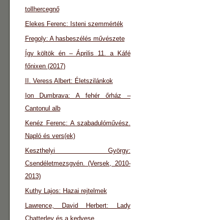
tollhercegnő
Elekes Ferenc: Isteni szemmérték
Fregoly: A hasbeszélés művészete
Így költök én – Április 11. a Káfé
főnixen (2017)
II. Veress Albert: Életszilánkok
Ion Dumbrava: A fehér őrház –
Cantonul alb
Kenéz Ferenc: A szabadulóművész.
Napló és vers(ek)
Keszthelyi György:
Csendéletmezsgyén. (Versek, 2010-
2013)
Kuthy Lajos: Hazai rejtelmek
Lawrence, David Herbert: Lady
Chatterley és a kedvese