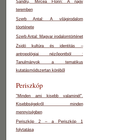
Şandru, Mircea Florin: A nagy
teremben
Szerb Antal: A világirodalom
töorténete
Szerb Antal: Magyar irodalomtörténet
Zsidó kultúra és identitás –
antropológiai nézőpontból :
Tanulmányok a tematikus
kutatásmódszertan köréből
Periszkóp
"Minden ami kisebb valaminél".
Kisebbségekről minden
mennyiségben
Periszkóp 2 – a Periszkóp 1
folytatása