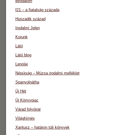
eirodalom
f21 – a fiatalság százada
Huszadik század
Irodalmi Jelen
Korunk
Látó
Látó blog
Lenolaj
Népújság – Múzsa irodalmi melléklet
Spanyolnátha
Új Hét
Új Könyvpiac
Várad folyóirat
Világhírnév
Xantusz – határon túli könyvek