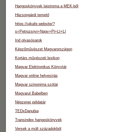
Hangoskönyvek lajstroma a MEK-ből
Házsongárdi temető
https://ujkafe.website/?
s=Petrozsnyi+Nagy+Pl+LI+LI
Ind olvasósarok
Képzőművészet Magyarországon
Kortárs művészeti lexikon
Magyar Elektronikus Könyvtár
Magyar online helyesírás
Magyar szinonima szótár
Magyarul Babelben
Népzenei példatár
TEDxDanubia
Transindex hangoskönyvek
Versek a múlt századokból