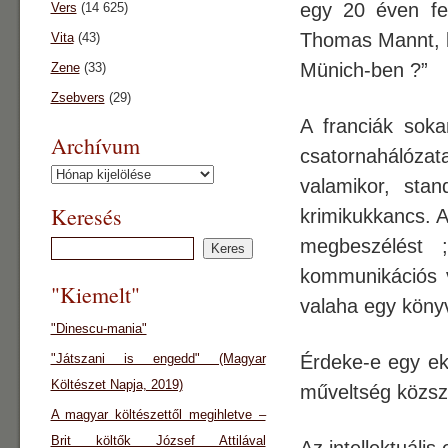
egy 20 éven fe
Vers
(14 625)
Thomas Mannt, l
Vita
(43)
Münich-ben ?”
Zene
(33)
Zsebvers
(29)
A franciák sok
Archívum
csatornahálózat
Archívum
valamikor, stan
Keresés
krimikukkancs. 
megbeszélést 
kommunikációs v
"Kiemelt"
valaha egy könyv
"Dinescu-mania"
"Játszani is engedd" (Magyar
Érdeke-e egy ek
Költészet Napja, 2019)
műveltség közszi
A magyar költészettől megihletve –
Brit költők József Attilával