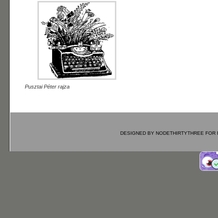
Pusztai Péter rajza
DESIGNED BY
NODETHIRTYTHREE
FOR