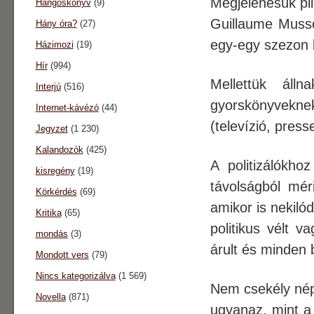
Megjelenésük pi
Hangoskönyv
(9)
Guillaume Musso
Hány óra?
(27)
egy-egy szezon b
Házimozi
(19)
Hír
(994)
Mellettük áll
Interjú
(516)
gyorskönyveknek
Internet-kávézó
(44)
(televízió, pres
Jegyzet
(1 230)
Kalandozók
(425)
A politizálókh
kisregény
(19)
távolságból mér
Körkérdés
(69)
amikor is nekilód
Kritika
(65)
politikus vélt v
mondás
(3)
árult és minden 
Mondott vers
(79)
Nincs kategorizálva
(1 569)
Nem csekély nép
Novella
(871)
ugyanaz, mint a 