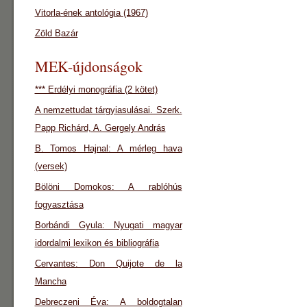
Vitorla-ének antológia (1967)
Zöld Bazár
MEK-újdonságok
*** Erdélyi monográfia (2 kötet)
A nemzettudat tárgyiasulásai. Szerk.
Papp Richárd, A. Gergely András
B. Tomos Hajnal: A mérleg hava
(versek)
Bölöni Domokos: A rablóhús
fogyasztása
Borbándi Gyula: Nyugati magyar
idordalmi lexikon és bibliográfia
Cervantes: Don Quijote de la
Mancha
Debreczeni Éva: A boldogtalan