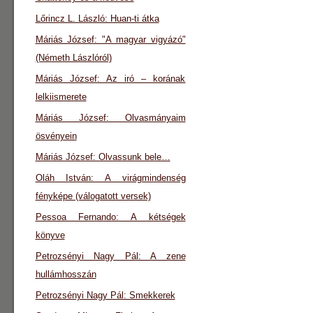
Lőrincz L. László: Huan-ti átka
Máriás József: "A magyar vigyázó"
(Németh Lászlóról)
Máriás József: Az iró – korának
lelkiismerete
Máriás József: Olvasmányaim
ösvényein
Máriás József: Olvassunk bele…
Oláh István: A virágmindenség
fényképe (válogatott versek)
Pessoa Fernando: A kétségek
könyve
Petrozsényi Nagy Pál: A zene
hullámhosszán
Petrozsényi Nagy Pál: Smekkerek