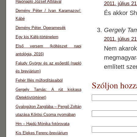
Hajónapló József Attilával
2011. július 21
Demény Péter / Ivan Karamazov/:
És akkor Sh
Kábé
Demény Péter. Operamesék
Gergely Ta
Egy kis Káfé-történelem
2011. július 21
Első versem (költészet napi
Nem akarok 
antológia, 2016)
megmagyará
Faludy György és az esőerdő (napló
említett sze
és breviárium)
Fehér Illés műfordításaiból
Szóljon hozz
Gergely Tamás: A rút kiskasa
(Detektivtörténet)
Gyalogúton Zanglába – Pengő Zoltán
utazása Kőrösi Csoma nyomában
Hm – Hajdú Mónika fotórovata
Kis Elekes Ferenc-breviárium