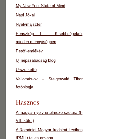
My New York State of Mind
Napi Jókai
Nyelvmájszter
Periszkóp 1 – Kisebbségekről
minden mennyiségben
Petőfi-emlékév
Új népszabadság blog
Urszu kettő
Vallomás-ok – Steigerwald Tibor
fotóblogja
Hasznos
A magyar nyelv értelmező szótára (I-
VII. kötet)
A Romániai Magyar Irodalmi Lexikon
(RMIL) teljes anyaga