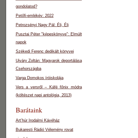
gondolatod?
Petőfi-emlékév: 2022
Petrozsényi Nagy Pál: Éli, Éli
Pusztai Péter "képeskönyve": Elmúlt
napok
Székedi Ferenc dedikált könyvei
Ujváry Zoltán: Magyarok deportálása
Csehországba
Varga Domokos íróiskolája
Vers a versről – Káfé főnix módra
(költészet napi antológia, 2013)
Barátaink
Art’húr Irodalmi Kávéház
Bukaresti Rádió Vélemény rovat