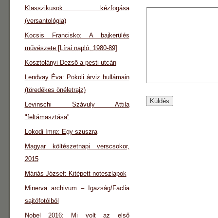
Klasszikusok kézfogása
(versantológia)
Kocsis Francisko: A bajkerülés
művészete [Lírai napló, 1980-89]
Kosztolányi Dezső a pesti utcán
Lendvay Éva: Pokoli árviz hullámain
(töredékes önéletrajz)
Levinschi Szávuly Attila
"feltámasztása"
Lokodi Imre: Egy szuszra
Magyar költészetnapi verscsokor,
2015
Máriás József: Kitépett noteszlapok
Minerva archivum – Igazság/Faclia
sajtófotóiból
Nobel 2016: Mi volt az első