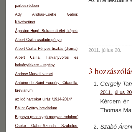
Az intellektuális
párbeszédben
Ady András-Cseke Gábor:
Kávészünet
Ágoston Hugó: Bukaresti élet, képek
Albert Csilla családregénye
Albert Csilla: Fényes tisztás (dráma)
2011. július 20.
Albert Csilla: Halványvörös és
halványfekete – regény
3 hozzászólás
Andrew Marvell versei
Antoine de Saint-Exupéry: Citadella-
Gergely Ta
breviárium
2011. július 20
az idő harcokat ujráz /1914-2014/
Kérdem én s
Bálint György breviárium
Thomas Ma
Bigonya (mosolygó magyar irodalom)
Cseke Gábor-Szonda Szabolcs:
Szabó Áron