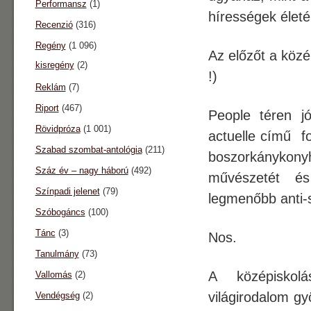
Performansz
(1)
hírességek életé
Recenzió
(316)
Regény
(1 096)
Az előzőt a közé
kisregény
(2)
!)
Reklám
(7)
Riport
(467)
People téren 
Rövidpróza
(1 001)
actuelle című fo
Szabad szombat-antológia
(211)
boszorkánykonyhá
Száz év – nagy háború
(492)
művészetét és
Színpadi jelenet
(79)
legmenőbb anti-s
Szóbogáncs
(100)
Tánc
(3)
Nos.
Tanulmány
(73)
A középiskol
Vallomás
(2)
világirodalom g
Vendégség
(2)