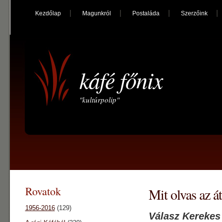
Kezdőlap
Magunkról
Postaláda
Szerzőink
káfé főnix
"kultúrpolip"
Rovatok
Mit olvas az át
1956-2016
(129)
Válasz Kerekes