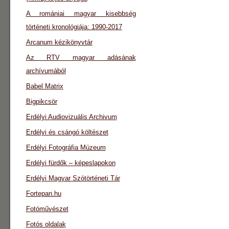
A romániai magyar kisebbség
történeti kronológiája: 1990-2017
Arcanum kézikönyvtár
Az RTV magyar adásának
archívumából
Babel Matrix
Bigpikcsör
Erdélyi Audiovizuális Archivum
Erdélyi és csángó költészet
Erdélyi Fotográfia Múzeum
Erdélyi fürdők – képeslapokon
Erdélyi Magyar Szótörténeti Tár
Fortepan.hu
Fotóművészet
Fotós oldalak