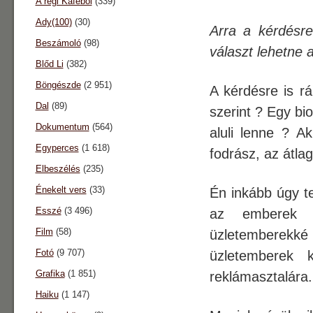
A régi Káféból
(339)
Ady(100)
(30)
Arra a kérdésre
Beszámoló
(98)
választ lehetne 
Blőd Li
(382)
Böngészde
(2 951)
A kérdésre is rá
Dal
(89)
szerint ? Egy bi
Dokumentum
(564)
aluli lenne ? Ak
Egyperces
(1 618)
fodrász, az átlag
Elbeszélés
(235)
Énekelt vers
(33)
Én inkább úgy t
Esszé
(3 496)
az emberek F
Film
(58)
üzletemberekké 
Fotó
(9 707)
üzletemberek 
Grafika
(1 851)
reklámasztalára.
Haiku
(1 147)