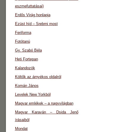
eszmefuttatásai)
Erdős Virág honlapja
Ezüst híd – Srebrni most
Feriforma
Fotótanú
Gy. Szabó Béla
Heti Fortepan
Kalandozók
Költők az árnyékos oldalról
Komán János
Levelek New Yorkból
Magyar emlékek – a nagyvilágban
Magyar Karaván – Dsida Jenő
írásaiból
Mondat