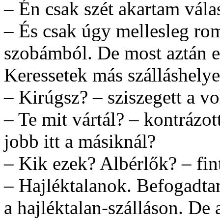
– Én csak szét akartam válas
– És csak úgy mellesleg rom
szobámból. De most aztán elég
Keressetek más szálláshely
– Kirúgsz? – sziszegett a vo
– Te mit vártál? – kontrázo
jobb itt a másiknál?
– Kik ezek? Albérlők? – fin
– Hajléktalanok. Befogadtam
a hajléktalan-szálláson. De 