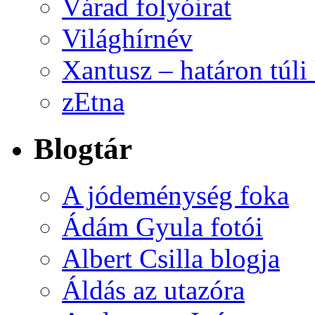
Várad folyóirat
Világhírnév
Xantusz – határon túl
zEtna
Blogtár
A jódeménység foka
Ádám Gyula fotói
Albert Csilla blogja
Áldás az utazóra