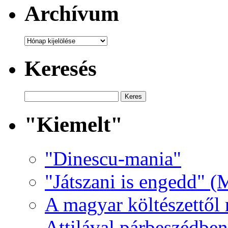
Archívum
Archívum
Keresés
"Kiemelt"
"Dinescu-mania"
"Játszani is engedd" (
A magyar költészettől 
Attilával párbeszédben