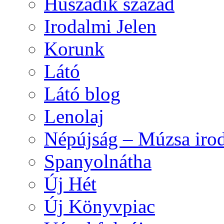
Huszadik század
Irodalmi Jelen
Korunk
Látó
Látó blog
Lenolaj
Népújság – Múzsa irod
Spanyolnátha
Új Hét
Új Könyvpiac