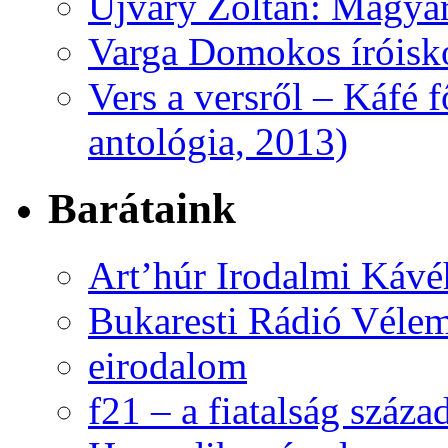
Ujváry Zoltán: Magyar
Varga Domokos íróisk
Vers a versről – Káfé 
antológia, 2013)
Barátaink
Art’húr Irodalmi Kávé
Bukaresti Rádió Vélem
eirodalom
f21 – a fiatalság száza