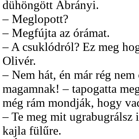
dühöngött Ábrányi.
– Meglopott?
– Megfújta az órámat.
– A csuklódról? Ez meg hog
Olivér.
– Nem hát, én már rég nem
magamnak! – tapogatta meg a
még rám mondják, hogy vad
– Te meg mit ugrabugrálsz i
kajla fülűre.