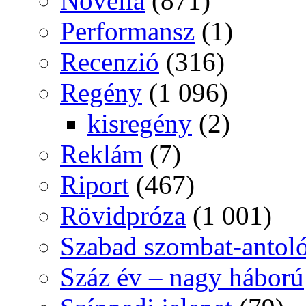
Novella
(871)
Performansz
(1)
Recenzió
(316)
Regény
(1 096)
kisregény
(2)
Reklám
(7)
Riport
(467)
Rövidpróza
(1 001)
Szabad szombat-antol
Száz év – nagy háború