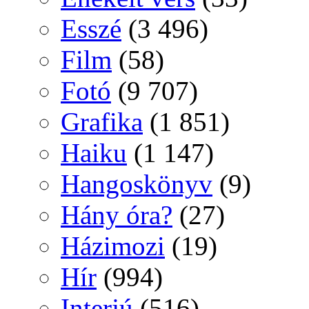
Esszé
(3 496)
Film
(58)
Fotó
(9 707)
Grafika
(1 851)
Haiku
(1 147)
Hangoskönyv
(9)
Hány óra?
(27)
Házimozi
(19)
Hír
(994)
Interjú
(516)