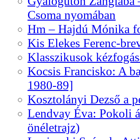
Gyalogúton Zanglába –
Csoma nyomában
Hm – Hajdú Mónika fo
Kis Elekes Ferenc-bre
Klasszikusok kézfogás
Kocsis Francisko: A ba
1980-89]
Kosztolányi Dezső a pe
Lendvay Éva: Pokoli á
önéletrajz)