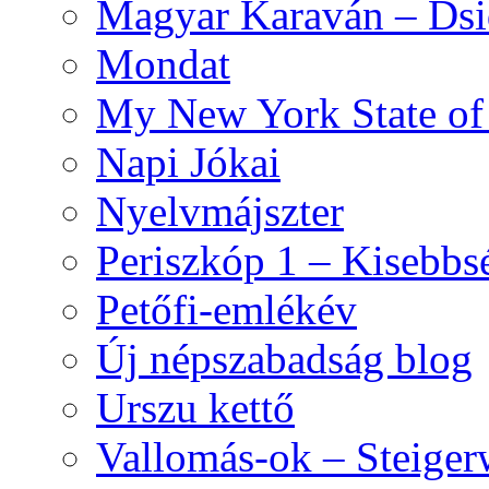
Magyar Karaván – Dsid
Mondat
My New York State o
Napi Jókai
Nyelvmájszter
Periszkóp 1 – Kisebb
Petőfi-emlékév
Új népszabadság blog
Urszu kettő
Vallomás-ok – Steiger