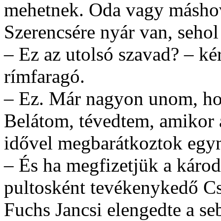
mehetnek. Oda vagy máshov
Szerencsére nyár van, seho
– Ez az utolsó szavad? – ké
rímfaragó.
– Ez. Már nagyon unom, hog
Belátom, tévedtem, amikor 
idővel megbarátkoztok egy
– És ha megfizetjük a károd
pultosként tevékenykedő Cs
Fuchs Jancsi elengedte a se