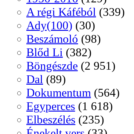
A régi Káféból
(339)
Ady(100)
(30)
Beszámoló
(98)
Blőd Li
(382)
Böngészde
(2 951)
Dal
(89)
Dokumentum
(564)
Egyperces
(1 618)
Elbeszélés
(235)
Énekelt vers
(33)