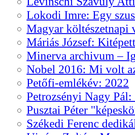
Levinschi Szávuly Atti
Lokodi Imre: Egy szus
Magyar költészetnapi 
Máriás József: Kitépet
Minerva archivum – Iga
Nobel 2016: Mi volt a
Petőfi-emlékév: 2022
Petrozsényi Nagy Pál: 
Pusztai Péter "képesk
Székedi Ferenc dediká