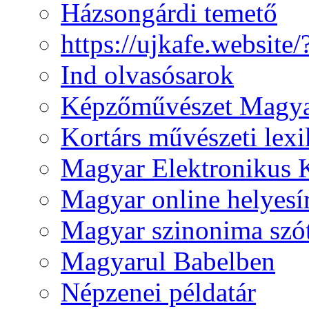
Házsongárdi temető
https://ujkafe.websit
Ind olvasósarok
Képzőművészet Magya
Kortárs művészeti lex
Magyar Elektronikus 
Magyar online helyesí
Magyar szinonima szó
Magyarul Babelben
Népzenei példatár