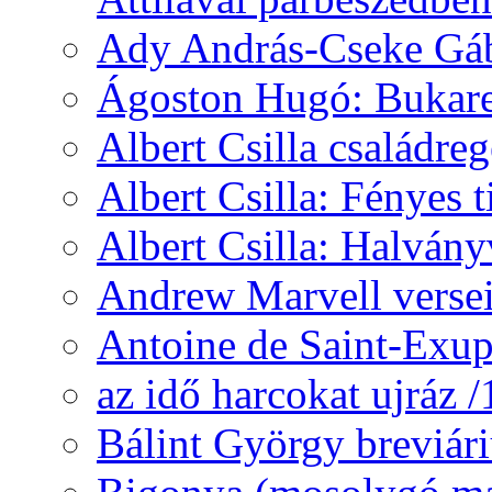
Ady András-Cseke Gáb
Ágoston Hugó: Bukares
Albert Csilla családre
Albert Csilla: Fényes t
Albert Csilla: Halvány
Andrew Marvell verse
Antoine de Saint-Exup
az idő harcokat ujráz 
Bálint György breviár