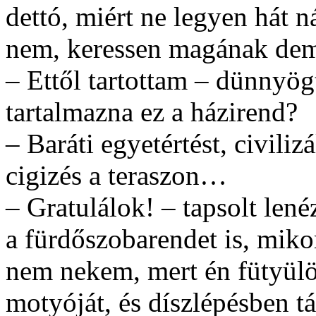
dettó, miért ne legyen hát n
nem, keressen magának dem
– Ettől tartottam – dünnyög
tartalmazna ez a házirend?
– Baráti egyetértést, civiliz
cigizés a teraszon…
– Gratulálok! – tapsolt lené
a fürdőszobarendet is, miko
nem nekem, mert én fütyülök
motyóját, és díszlépésben tá