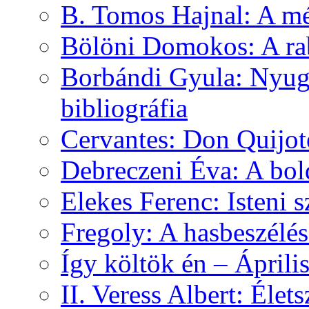
B. Tomos Hajnal: A mé
Bölöni Domokos: A ra
Borbándi Gyula: Nyuga
bibliográfia
Cervantes: Don Quijot
Debreczeni Éva: A bol
Elekes Ferenc: Isteni
Fregoly: A hasbeszélé
Így költök én – Áprili
II. Veress Albert: Élet