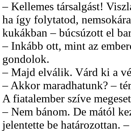
– Kellemes társalgást! Visz
ha így folytatod, nemsokár
kukákban – búcsúzott el bará
– Inkább ott, mint az ember
gondolok.
– Majd elválik. Várd ki a v
– Akkor maradhatunk? – tért
A fiatalember szíve megeset
– Nem bánom. De mától kezd
jelentette be határozottan.