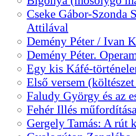
Bigonya (mosolygó ma
Cseke Gábor-Szonda S
Attilával
Demény Péter / Ivan 
Demény Péter. Opera
Egy kis Káfé-történel
Első versem (költészet
Faludy György és az e
Fehér Illés műfordítás
Gergely Tamás: A rút k