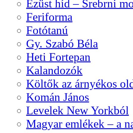
Ezüst híd – Srebrni mo
Feriforma
Fotótanú
Gy. Szabó Béla
Heti Fortepan
Kalandozók
Költők az árnyékos old
Komán János
Levelek New Yorkból
Magyar emlékek – a n