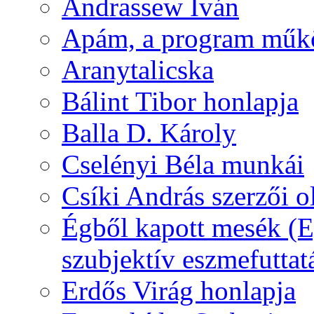
Andrassew Iván
Apám, a program műk
Aranytalicska
Bálint Tibor honlapja
Balla D. Károly
Cselényi Béla munkái
Csíki András szerzői o
Égből kapott mesék (Eg
szubjektív eszmefuttat
Erdős Virág honlapja