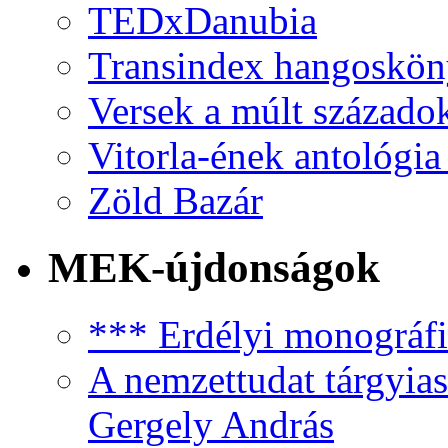
TEDxDanubia
Transindex hangoskö
Versek a múlt százado
Vitorla-ének antológia
Zöld Bazár
MEK-újdonságok
*** Erdélyi monográfia
A nemzettudat tárgyias
Gergely András