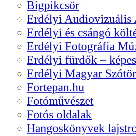
Bigpikcsör
Erdélyi Audiovizuális
Erdélyi és csángó költ
Erdélyi Fotográfia M
Erdélyi fürdők – képe
Erdélyi Magyar Szótör
Fortepan.hu
Fotóművészet
Fotós oldalak
Hangoskönyvek lajst