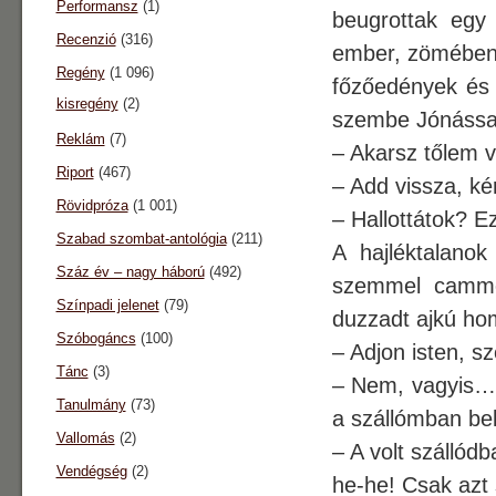
Performansz
(1)
beugrottak egy 
Recenzió
(316)
ember, zömében f
Regény
(1 096)
főzőedények és h
kisregény
(2)
szembe Jónássa
Reklám
(7)
– Akarsz tőlem v
Riport
(467)
– Add vissza, ké
Rövidpróza
(1 001)
– Hallottátok? E
Szabad szombat-antológia
(211)
A hajléktalanok
Száz év – nagy háború
(492)
szemmel cammog
Színpadi jelenet
(79)
duzzadt ajkú hom
Szóbogáncs
(100)
– Adjon isten, 
Tánc
(3)
– Nem, vagyis… 
Tanulmány
(73)
a szállómban be
Vallomás
(2)
– A volt szállód
Vendégség
(2)
he-he! Csak azt