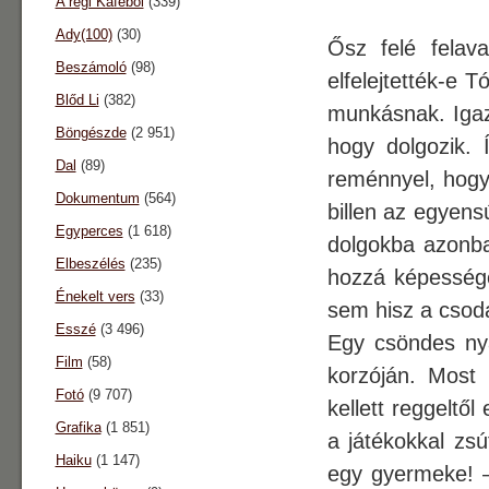
A régi Káféból
(339)
Ady(100)
(30)
Ősz felé felav
Beszámoló
(98)
elfelejtették-e T
Blőd Li
(382)
munkásnak. Igaz
Böngészde
(2 951)
hogy dolgozik. 
Dal
(89)
reménnyel, hogy 
Dokumentum
(564)
billen az egyen
Egyperces
(1 618)
dolgokba azonba
Elbeszélés
(235)
hozzá képesség
Énekelt vers
(33)
sem hisz a csod
Esszé
(3 496)
Egy csöndes nyá
Film
(58)
korzóján. Most
Fotó
(9 707)
kellett reggeltől
Grafika
(1 851)
a játékokkal zsú
Haiku
(1 147)
egy gyermeke! – 