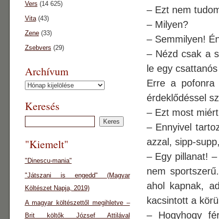
Vers
(14 625)
– Ezt nem tudom 
Vita
(43)
– Milyen?
Zene
(33)
– Semmilyen! Én
Zsebvers
(29)
– Nézd csak a s
le egy csattanós
Archívum
Erre a pofonra m
Archívum
érdeklődéssel sz
Keresés
– Ezt most miér
– Ennyivel tart
azzal, sipp-supp
"Kiemelt"
– Egy pillanat! 
"Dinescu-mania"
nem sportszerű
"Játszani is engedd" (Magyar
ahol kapnak, ad
Költészet Napja, 2019)
kacsintott a körü
A magyar költészettől megihletve –
– Hogyhogy fér
Brit költők József Attilával