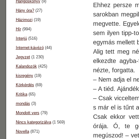
Hangoskönyv
(9)
Ehhez persze me
Hány óra?
(27)
sarokban megpill
Házimozi
(19)
megvette. Egyel
Hír
(994)
sem ilyen tipp-t
Interjú
(516)
egymás mellett b
Internet-kávézó
(44)
Alig tett meg n
Jegyzet
(1 230)
elkezdte agyba-
Kalandozók
(425)
nézte, forgatta.
kisregény
(19)
– Nem adja el n
Körkérdés
(69)
– A tiéd. Ajánd
Kritika
(65)
– Csak vicceltem
mondás
(3)
s már el is tűnt 
Mondott vers
(79)
Csak ekkor vett
Nincs kategorizálva
(1 569)
órája. Ó, te 
Novella
(871)
megúszod! – vete