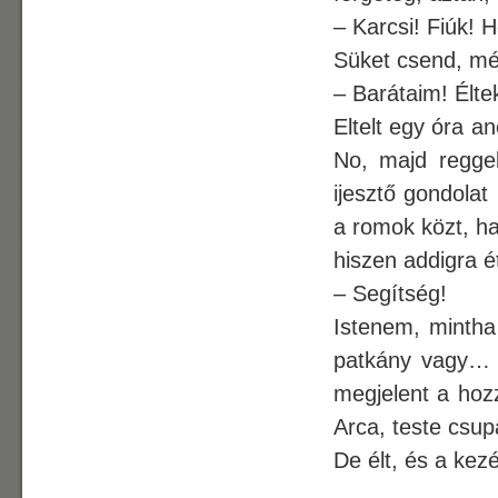
– Karcsi! Fiúk! 
Süket csend, még
– Barátaim! Élt
Eltelt egy óra a
No, majd reggel
ijesztő gondolat
a romok közt, ha
hiszen addigra é
– Segítség!
Istenem, mintha 
patkány vagy… N
megjelent a hozz
Arca, teste csupa
De élt, és a kez