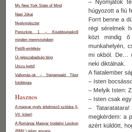
– Nyomjátok té
My New York State of Mind
húgyozott a fiú f
Napi Jókai
Forrt benne a d
Nyelvmájszter
régi sérelmek h
Periszkóp 1 – Kisebbségekről
közt mindig ő
minden mennyiségben
munkahelyén, cs
Petőfi-emlékév
mi okból. De… 
Új népszabadság blog
neki diktálnak.
Urszu kettő
A fiatalember sáp
Vallomás-ok – Steigerwald Tibor
– Isten bocsás
fotóblogja
– Melyik Isten:
Hasznos
– Isten csak egy
A magyar nyelv értelmező szótára (I-
– Tataratatara
VII. kötet)
megkérdem: a pr
A Romániai Magyar Irodalmi Lexikon
azért küldött, 
(RMIL) teljes anyaga