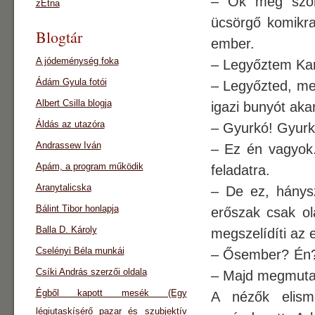
– Ők meg szóra
zEtna
ücsörgő komikra
Blogtár
ember.
A jódeménység foka
– Legyőztem Kar
Ádám Gyula fotói
– Legyőzted, mer
Albert Csilla blogja
igazi bunyót aka
Áldás az utazóra
– Gyurkó! Gyurkó
Andrassew Iván
– Ez én vagyok.
Apám, a program működik
feladatra.
Aranytalicska
– De ez, hánys
Bálint Tibor honlapja
erőszak csak ol
Balla D. Károly
megszelídíti az
Cselényi Béla munkái
– Ősember? Én? H
Csíki András szerzői oldala
– Majd megmutat
Égből kapott mesék (Egy
A nézők elism
légiutaskísérő pazar és szubjektív