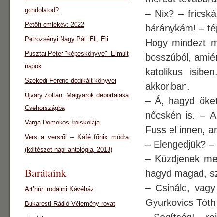
gondolatod?
– Nix? – fricsk
Petőfi-emlékév: 2022
báránykám! – tép
Petrozsényi Nagy Pál: Éli, Éli
Hogy mindezt mi
Pusztai Péter "képeskönyve": Elmúlt
bosszúból, amié
napok
katolikus isi­b
Székedi Ferenc dedikált könyvei
akkoriban.
Ujváry Zoltán: Magyarok deportálása
– Á, hagyd őke
Csehországba
nőcskén is. – 
Varga Domokos íróiskolája
Fuss el innen, 
Vers a versről – Káfé főnix módra
– Elengedjük? –
(költészet napi antológia, 2013)
– Küzdjenek meg
Barátaink
hagyd magad, s
– Csináld, vagy 
Art’húr Irodalmi Kávéház
Gyurkovics Tóth
Bukaresti Rádió Vélemény rovat