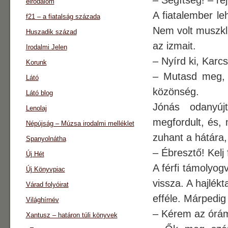
– Segítség! – re
eirodalom
A fiatalember le
f21 – a fiatalság százada
Nem volt muszk
Huszadik század
az izmait.
Irodalmi Jelen
– Nyírd ki, Karc
Korunk
– Mutasd meg, ho
Látó
közönség.
Látó blog
Jónás odanyúj
Lenolaj
megfordult, és, 
Népújság – Múzsa irodalmi melléklet
zuhant a hátára,
Spanyolnátha
– Ébresztő! Kelj
Új Hét
A férfi támolyogv
Új Könyvpiac
vissza. A hajlék
Várad folyóirat
efféle. Márpedig
Világhírnév
– Kérem az órám
Xantusz – határon túli könyvek