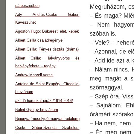
párbeszédben
Megruházom, osz
Ady András-Cseke Gábor:
– És maga? Mié
Kávészünet
– Nem hagyom, 
Ágoston Hugó: Bukaresti élet, képek
szóban is.
Albert Csilla családregénye
– Vele? – heheré
Albert Csilla: Fényes tisztás (dráma)
– Azonnal, de e
Albert Csilla: Halványvörös és
– Add ide azt a k
halványfekete – regény
– Nálam nincs. 
Andrew Marvell versei
meg magát a si
Antoine de Saint-Exupéry: Citadella-
szőrnaggyal.
breviárium
– Szép óra. Viss
az idő harcokat ujráz /1914-2014/
– Sajnálom. Eh
Bálint György breviárium
órámért szórak
Bigonya (mosolygó magyar irodalom)
– Ha nem, nem. 
Cseke Gábor-Szonda Szabolcs:
– Én még nem vé