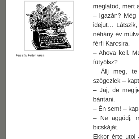
meglátod, mert a
– Igazán? Még a
idejut… Látszik
néhány év múlva
férfi Karcsira.
– Ahova kell. M
Pusztai Péter rajza
fütyölsz?
– Állj meg, te
szögezlek – kapt
– Jaj, de megi
bántani.
– Én sem! – kapa
– Ne aggódj, m
bicskáját.
Ekkor érte utol