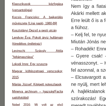
Klasszikusok kézfogása
Nem így a fiatal
(versantológia)
Akárki mellett a
Kocsis Francisko: A bajkerülés
Erre leült ő is 
művészete [Lírai napló, 1980-89]
a fiúhoz.
Kosztolányi Dezső a pesti utcán
– Kelj fel, te nyu
Lendvay Éva: Pokoli árviz hullámain
Miután Jónás nem
(töredékes önéletrajz)
– Rohadék! Enne
Levinschi Szávuly Attila
– Gyere csak! –
"feltámasztása"
vénasszonyt. – 
Lokodi Imre: Egy szuszra
fel azonnal, a s
Magyar költészetnapi verscsokor,
– Elcsavargott a
2015
ne nyúlj, mert l
Máriás József: Kitépett noteszlapok
A hajléktalano
Minerva archivum – Igazság/Faclia
sajtófotóiból
szórakozás! Eg
Nobel 2016: Mi volt az első
meredt továbbra