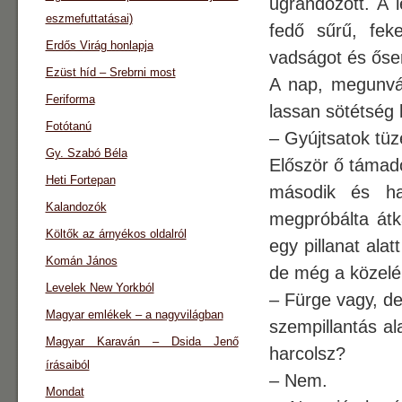
ugrándozott. A 
eszmefuttatásai)
fedő sűrű, feke
Erdős Virág honlapja
vadságot és őser
Ezüst híd – Srebrni most
A nap, megunván
Feriforma
lassan sötétség 
Fotótanú
– Gyújtsatok tüz
Gy. Szabó Béla
Először ő támado
Heti Fortepan
második és har
Kalandozók
megpróbálta átk
Költők az árnyékos oldalról
egy pillanat alat
Komán János
de még a közelé
Levelek New Yorkból
– Fürge vagy, de
Magyar emlékek – a nagyvilágban
szempillantás al
Magyar Karaván – Dsida Jenő
harcolsz?
írásaiból
– Nem.
Mondat