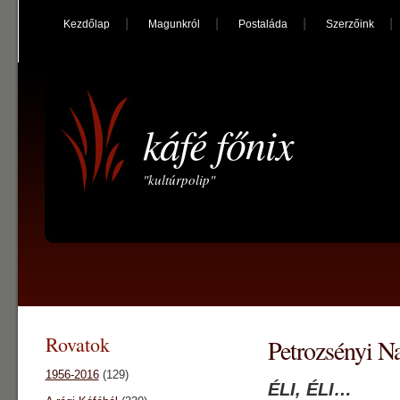
Kezdőlap
Magunkról
Postaláda
Szerzőink
káfé főnix
"kultúrpolip"
Rovatok
Petrozsényi Na
1956-2016
(129)
ÉLI, ÉLI…