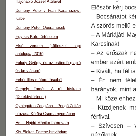
Hajónapló József Attilával
Először kérj bocs
Demény Péter / Ivan Karamazov/:
– Bocsánatot ké
Kábé
A szőrös mellű e
Demény Péter. Operamesék
– A Máriáját! M
Egy kis Káfé-történelem
Karcsinak!
Első versem (költészet napi
– Az erőszak ne
antológia, 2016)
ember azért emb
Faludy György és az esőerdő (napló
– Kivált, ha fél 
és breviárium)
– Én nem féle
Fehér Illés műfordításaiból
bárányok, mint a
Gergely Tamás: A rút kiskasa
(Detektivtörténet)
– Mi köze ehhez 
Gyalogúton Zanglába – Pengő Zoltán
– Küzdjenek meg
utazása Kőrösi Csoma nyomában
férfival.
Hm – Hajdú Mónika fotórovata
– Szívesen – v
Kis Elekes Ferenc-breviárium
nézőknek.