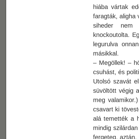
hiába vártak ed
faragták, aligha
siheder nem s
knockoutolta. Eg
legurulva onnan
másikkal.
– Megöllek! – h
csuhást, és polit
Utolsó szavát el
süvöltött végig
meg valamikor.)
csavart ki töves
alá temették a 
mindig szilárdan 
fergeteg, aztán, 