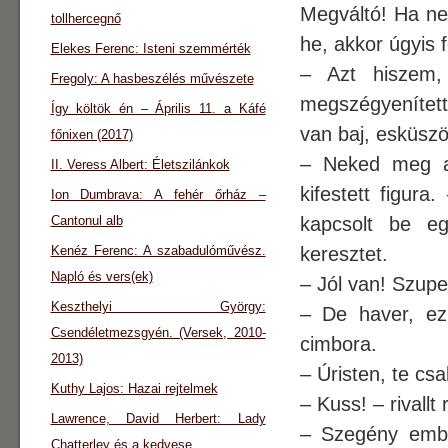
Megváltó! Ha ne
tollhercegnő
he, akkor úgyis 
Elekes Ferenc: Isteni szemmérték
– Azt hiszem,
Fregoly: A hasbeszélés művészete
megszégyenített
Így költök én – Április 11. a Káfé
van baj, esküsz
főnixen (2017)
– Neked meg a 
II. Veress Albert: Életszilánkok
kifestett figu
Ion Dumbrava: A fehér őrház –
Cantonul alb
kapcsolt be eg
Kenéz Ferenc: A szabadulóművész.
keresztet.
Napló és vers(ek)
– Jól van! Szupe
Keszthelyi György:
– De haver, e
Csendéletmezsgyén. (Versek, 2010-
cimbora.
2013)
– Úristen, te cs
Kuthy Lajos: Hazai rejtelmek
– Kuss! – rivallt
Lawrence, David Herbert: Lady
– Szegény embe
Chatterley és a kedvese