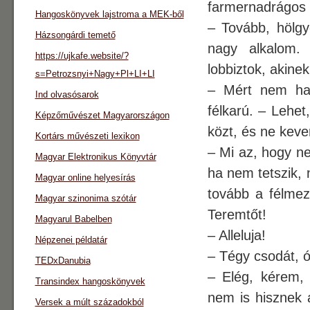
farmernadrágos h
Hangoskönyvek lajstroma a MEK-ből
– Tovább, hölgy
Házsongárdi temető
nagy alkalom. 
https://ujkafe.website/?
lobbiztok, akine
s=Petrozsnyi+Nagy+Pl+LI+LI
– Mért nem hag
Ind olvasósarok
félkarú. – Lehet
Képzőművészet Magyarországon
közt, és ne keve
Kortárs művészeti lexikon
– Mi az, hogy n
Magyar Elektronikus Könyvtár
ha nem tetszik, 
Magyar online helyesírás
tovább a félmezt
Magyar szinonima szótár
Teremtőt!
Magyarul Babelben
– Alleluja!
Népzenei példatár
– Tégy csodát, ó
TEDxDanubia
– Elég, kérem,
Transindex hangoskönyvek
nem is hisznek 
Versek a múlt századokból