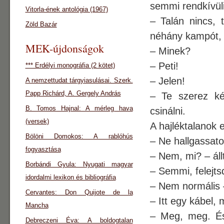
semmi rendkívül
Vitorla-ének antológia (1967)
– Talán nincs, 
Zöld Bazár
néhány kampót, k
MEK-újdonságok
– Minek?
– Peti!
*** Erdélyi monográfia (2 kötet)
– Jelen!
A nemzettudat tárgyiasulásai. Szerk.
Papp Richárd, A. Gergely András
– Te szerez két
B. Tomos Hajnal: A mérleg hava
csinálni.
(versek)
A hajléktalanok 
Bölöni Domokos: A rablóhús
– Ne hallgassato
fogyasztása
– Nem, mi? – áll
Borbándi Gyula: Nyugati magyar
– Semmi, felejtsd
idordalmi lexikon és bibliográfia
– Nem normális –
Cervantes: Don Quijote de la
– Itt egy kábel, 
Mancha
– Meg, meg. És
Debreczeni Éva: A boldogtalan