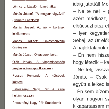
idáig jutottál! M
Lőrincz L. László: Huan-ti átka
– Ne te ne! – p
Máriás József: "A magyar vigyázó"
azért imádkozz, 
(Németh Lászlóról)
elbúcsúzhatsz ett
Máriás József: Az iró – korának
– Ilyen kegyetl
lelkiismerete
Se­baj, az Úr el
Máriás József: Olvasmányaim
A hajléktalanok
ösvényein
– Én nem hisze
Máriás József: Olvassunk bele…
hogy létezik – ka
Oláh István: A virágmindenség
fényképe (válogatott versek)
– Ne félj, viss
Pessoa Fernando: A kétségek
Jónás. – Csak 
könyve
együtt a lelked is
Petrozsényi Nagy Pál: A zene
– Én sem bízom 
hullámhosszán
olyan nagyon s
Petrozsényi Nagy Pál: Smekkerek
kikapartassam m