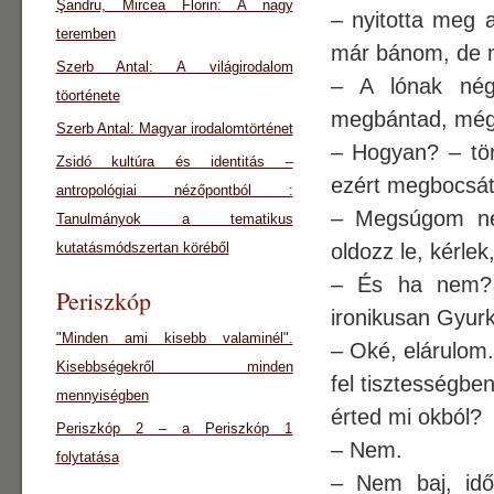
Şandru, Mircea Florin: A nagy
– nyitotta meg a
teremben
már bánom, de mi
Szerb Antal: A világirodalom
– A lónak nég
töorténete
megbántad, még 
Szerb Antal: Magyar irodalomtörténet
– Hogyan? – tör
Zsidó kultúra és identitás –
ezért megbocsá
antropológiai nézőpontból :
– Megsúgom nek
Tanulmányok a tematikus
kutatásmódszertan köréből
oldozz le, kérlek
– És ha nem? 
Periszkóp
ironikusan Gyurk
"Minden ami kisebb valaminél".
– Oké, elárulom
Kisebbségekről minden
fel tisztességbe
mennyiségben
érted mi okból?
Periszkóp 2 – a Periszkóp 1
– Nem.
folytatása
– Nem baj, idő