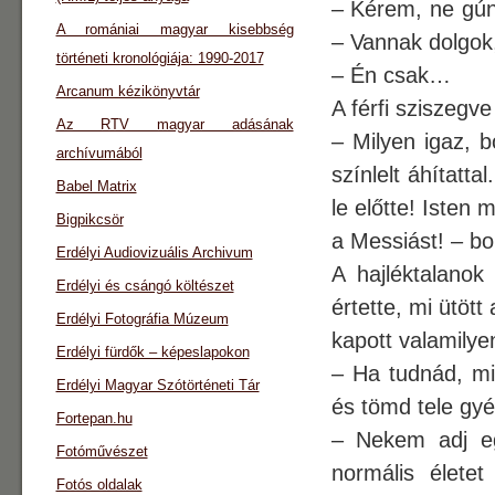
– Kérem, ne gún
A romániai magyar kisebbség
– Vannak dolgok,
történeti kronológiája: 1990-2017
– Én csak…
Arcanum kézikönyvtár
A férfi sziszegve
Az RTV magyar adásának
– Milyen igaz, b
archívumából
színlelt áhítatt
Babel Matrix
le előtte! Isten
Bigpikcsör
a Messiást! – bo
Erdélyi Audiovizuális Archivum
A hajléktalano
Erdélyi és csángó költészet
értette, mi ütöt
Erdélyi Fotográfia Múzeum
kapott valamilyen
Erdélyi fürdők – képeslapokon
– Ha tudnád, mi
Erdélyi Magyar Szótörténeti Tár
és tömd tele gy
Fortepan.hu
– Nekem adj eg
Fotóművészet
normális életet
Fotós oldalak