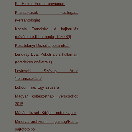
Kis Elekes Ferenc-breviárium
Klasszikusok kézfogása
(versantológia)
Kocsis Francisko: A bajkerülés
művészete [Lírai napló, 1980-89]
Kosztolányi Dezső a pesti utcán
Lendvay Éva: Pokoli árviz hullámain
(töredékes önéletrajz)
Levinschi Szávuly Attila
"feltámasztása"
Lokodi Imre: Egy szuszra
Magyar költészetnapi verscsokor,
2015
Máriás József: Kitépett noteszlapok
Minerva archivum – Igazság/Faclia
sajtófotóiból