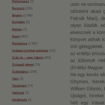
Performansz
(1)
után ne tanítsa
Recenzió
(316)
Időnként akad 
Regény
(1 096)
Falcsik Mari), 
kisregény
(2)
olyan kiadók a
Reklám
(7)
elvesznek a köny
Riport
(467)
könyvet adnak k
Rövidpróza
(1 001)
írói gittegylete
Szabad szombat-antológia
(211)
az erdélyi prózá
Száz év – nagy háború
(492)
az Előretolt He
Színpadi jelenet
(79)
(Erdélyi Magyar 
Szóbogáncs
(100)
Ha egy kevés id
Tánc
(3)
Ghymes, Kereke
Tanulmány
(73)
William Gibson, 
Vallomás
(2)
Újságot, hírek
Vendégség
(2)
heti egy írása