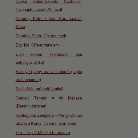
Cseke Gábor-Szonda Szabolcs:
Hajónapló József Attilával
Demény Péter / Ivan Karamazov/:
Kábé
Demény Péter. Operamesék
Egy kis Káfé-történelem
Első versem (költészet napi
antológia, 2016)
Faludy György és az esőerdő (napló
és breviárium)
Fehér Illés műfordításaiból
Gergely Tamás: A rút kiskasa
(Detektivtörténet)
Gyalogúton Zanglába – Pengő Zoltán
utazása Kőrösi Csoma nyomában
Hm – Hajdú Mónika fotórovata