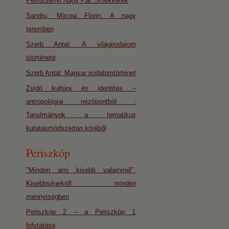
Petrozsényi Nagy Pál: Smekkerek
Şandru, Mircea Florin: A nagy
teremben
Szerb Antal: A világirodalom
töorténete
Szerb Antal: Magyar irodalomtörténet
Zsidó kultúra és identitás –
antropológiai nézőpontból :
Tanulmányok a tematikus
kutatásmódszertan köréből
Periszkóp
"Minden ami kisebb valaminél".
Kisebbségekről minden
mennyiségben
Periszkóp 2 – a Periszkóp 1
folytatása