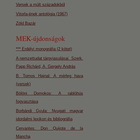
Versek a múlt századokból
Vitorla-ének antológia (1967)
Zöld Bazár
MEK-újdonságok
*** Erdélyi monográfia (2 kötet)
A nemzettudat tárgyiasulásai. Szerk.
Papp Richárd, A. Gergely András
B. Tomos Hajnal: A mérleg hava
(versek)
Bölöni Domokos: A rablóhús
fogyasztása
Borbándi Gyula: Nyugati magyar
idordalmi lexikon és bibliográfia
Cervantes: Don Quijote de la
Mancha