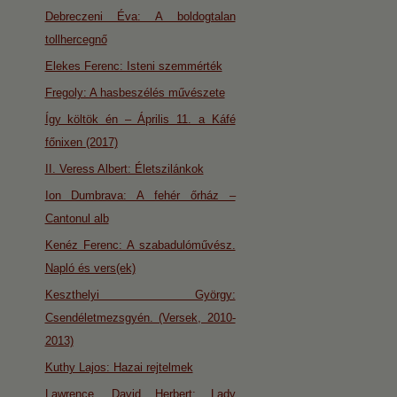
Debreczeni Éva: A boldogtalan
tollhercegnő
Elekes Ferenc: Isteni szemmérték
Fregoly: A hasbeszélés művészete
Így költök én – Április 11. a Káfé
főnixen (2017)
II. Veress Albert: Életszilánkok
Ion Dumbrava: A fehér őrház –
Cantonul alb
Kenéz Ferenc: A szabadulóművész.
Napló és vers(ek)
Keszthelyi György:
Csendéletmezsgyén. (Versek, 2010-
2013)
Kuthy Lajos: Hazai rejtelmek
Lawrence, David Herbert: Lady