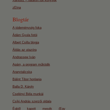
Xantusz – határon túli könyvek
zEtna
Blogtár
A jódeménység foka
Ádám Gyula fotói
Albert Csilla blogja
Áldás az utazóra
Andrassew Iván
Apám, a program működik
Aranytalicska
Bálint Tibor honlapja
Balla D. Károly
Cselényi Béla munkái
Csíki András szerzői oldala
Égből kapott mesék (Egy