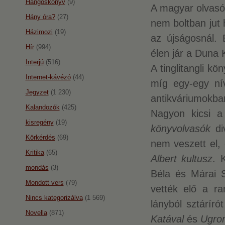
Hangoskönyv
(9)
A magyar olvasó
Hány óra?
(27)
nem boltban jut 
Házimozi
(19)
az újságosnál.
Hír
(994)
élen jár a Duna 
Interjú
(516)
A tinglitangli k
Internet-kávézó
(44)
míg egy-egy nív
Jegyzet
(1 230)
antikváriumokban
Kalandozók
(425)
Nagyon kicsi a
kisregény
(19)
könyvolvasók
div
Körkérdés
(69)
nem veszett el, 
Kritika
(65)
Albert kultusz
. 
mondás
(3)
Béla és Márai 
Mondott vers
(79)
vették elő a ra
Nincs kategorizálva
(1 569)
lányból sztáríró
Novella
(871)
Katával
és
Ugro