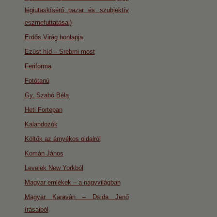
légiutaskísérő pazar és szubjektív
eszmefuttatásai)
Erdős Virág honlapja
Ezüst híd – Srebrni most
Feriforma
Fotótanú
Gy. Szabó Béla
Heti Fortepan
Kalandozók
Költők az árnyékos oldalról
Komán János
Levelek New Yorkból
Magyar emlékek – a nagyvilágban
Magyar Karaván – Dsida Jenő
írásaiból