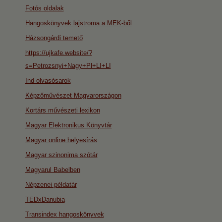
Fotós oldalak
Hangoskönyvek lajstroma a MEK-ből
Házsongárdi temető
https://ujkafe.website/?
s=Petrozsnyi+Nagy+Pl+LI+LI
Ind olvasósarok
Képzőművészet Magyarországon
Kortárs művészeti lexikon
Magyar Elektronikus Könyvtár
Magyar online helyesírás
Magyar szinonima szótár
Magyarul Babelben
Népzenei példatár
TEDxDanubia
Transindex hangoskönyvek