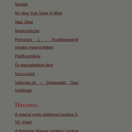
Mondat
My New York State of Mind
Napi Jókai
Nyelvmájszter
Periszkóp 1 – Kisebbségekről
minden mennyiségben
Petőfi-emlékév
Új népszabadság blog
Urszu kettő
Vallomás-ok – Steigerwald Tibor
fotóblogja
Hasznos
A magyar nyelv értelmező szótára (I-
VII. kötet)
A Romániai Magyar Irodalmi Lexikon