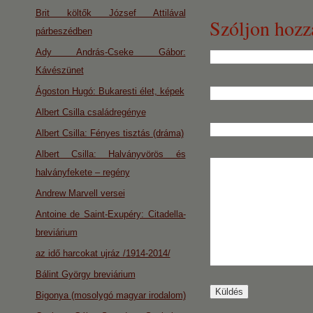
Brit költők József Attilával
Szóljon hozz
párbeszédben
Ady András-Cseke Gábor:
Kávészünet
Ágoston Hugó: Bukaresti élet, képek
Albert Csilla családregénye
Albert Csilla: Fényes tisztás (dráma)
Albert Csilla: Halványvörös és
halványfekete – regény
Andrew Marvell versei
Antoine de Saint-Exupéry: Citadella-
breviárium
az idő harcokat ujráz /1914-2014/
Bálint György breviárium
Bigonya (mosolygó magyar irodalom)