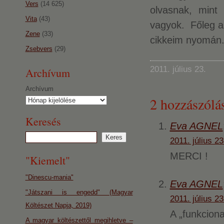
Vers
(14 625)
olvasnak, mint
Vita
(43)
vagyok. Főleg a 
Zene
(33)
cikkeim nyomán
Zsebvers
(29)
2011. július 23.
Archívum
Archívum
2 hozzászólás
Keresés
Eva AGNEL
2011. július 23
MERCI !
"Kiemelt"
"Dinescu-mania"
Eva AGNEL
"Játszani is engedd" (Magyar
2011. július 23
Költészet Napja, 2019)
A „funkciona
A magyar költészettől megihletve –