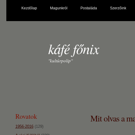
Kezdőlap
Magunkról
Postaláda
Szerzőink
káfé főnix
"kultúrpolip"
Rovatok
Mit olvas a ma
1956-2016
(129)