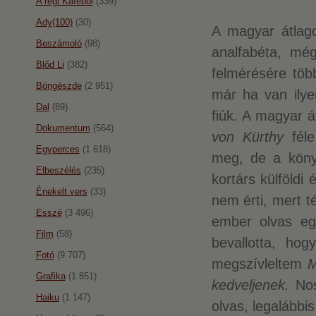
A régi Káféból
(339)
Ady(100)
(30)
A magyar átlago
Beszámoló
(98)
analfabéta, mé
Blőd Li
(382)
felmérésére több
Böngészde
(2 951)
már ha van ilyen
Dal
(89)
fiúk. A magyar á
Dokumentum
(564)
von Kürthy
fél
Egyperces
(1 618)
meg, de a köny
Elbeszélés
(235)
kortárs külföld
Énekelt vers
(33)
nem érti, mert t
Esszé
(3 496)
ember olvas eg
Film
(58)
bevallotta, ho
Fotó
(9 707)
megszívleltem
M
Grafika
(1 851)
kedveljenek.
Nos
Haiku
(1 147)
olvas, legalábbi