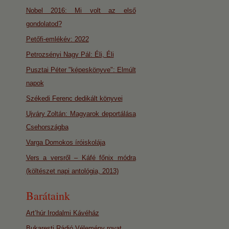
Nobel 2016: Mi volt az első
gondolatod?
Petőfi-emlékév: 2022
Petrozsényi Nagy Pál: Éli, Éli
Pusztai Péter "képeskönyve": Elmúlt
napok
Székedi Ferenc dedikált könyvei
Ujváry Zoltán: Magyarok deportálása
Csehországba
Varga Domokos íróiskolája
Vers a versről – Káfé főnix módra
(költészet napi antológia, 2013)
Barátaink
Art’húr Irodalmi Kávéház
Bukaresti Rádió Vélemény rovat