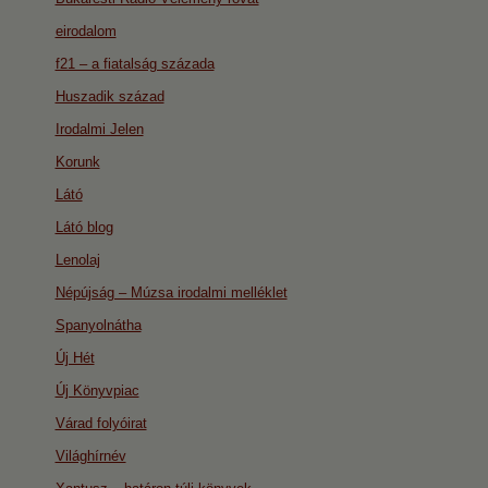
eirodalom
f21 – a fiatalság százada
Huszadik század
Irodalmi Jelen
Korunk
Látó
Látó blog
Lenolaj
Népújság – Múzsa irodalmi melléklet
Spanyolnátha
Új Hét
Új Könyvpiac
Várad folyóirat
Világhírnév