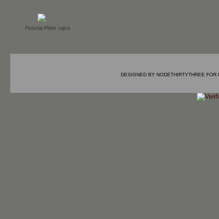
Pusztai Péter rajza
DESIGNED BY
NODETHIRTYTHREE
FOR