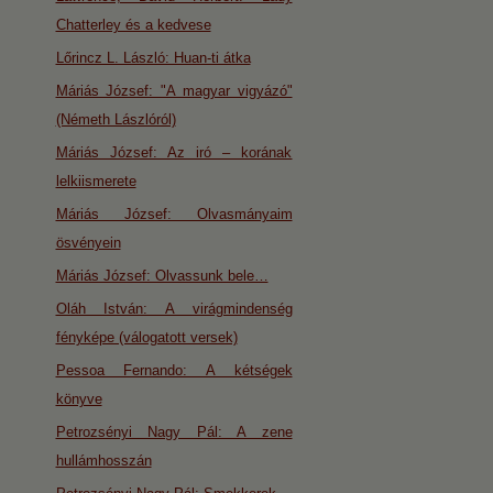
Chatterley és a kedvese
Lőrincz L. László: Huan-ti átka
Máriás József: "A magyar vigyázó"
(Németh Lászlóról)
Máriás József: Az iró – korának
lelkiismerete
Máriás József: Olvasmányaim
ösvényein
Máriás József: Olvassunk bele…
Oláh István: A virágmindenség
fényképe (válogatott versek)
Pessoa Fernando: A kétségek
könyve
Petrozsényi Nagy Pál: A zene
hullámhosszán