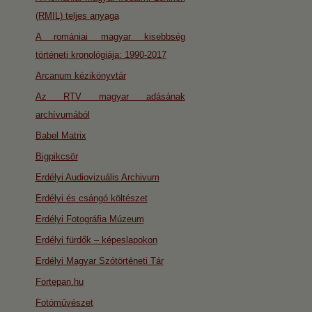
(RMIL) teljes anyaga
A romániai magyar kisebbség
történeti kronológiája: 1990-2017
Arcanum kézikönyvtár
Az RTV magyar adásának
archívumából
Babel Matrix
Bigpikcsör
Erdélyi Audiovizuális Archivum
Erdélyi és csángó költészet
Erdélyi Fotográfia Múzeum
Erdélyi fürdők – képeslapokon
Erdélyi Magyar Szótörténeti Tár
Fortepan.hu
Fotóművészet