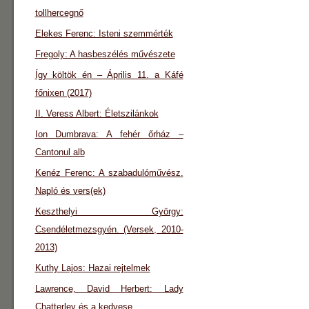
tollhercegnő
Elekes Ferenc: Isteni szemmérték
Fregoly: A hasbeszélés művészete
Így költök én – Április 11. a Káfé
főnixen (2017)
II. Veress Albert: Életszilánkok
Ion Dumbrava: A fehér őrház –
Cantonul alb
Kenéz Ferenc: A szabadulóművész.
Napló és vers(ek)
Keszthelyi György:
Csendéletmezsgyén. (Versek, 2010-
2013)
Kuthy Lajos: Hazai rejtelmek
Lawrence, David Herbert: Lady
Chatterley és a kedvese