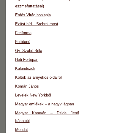
eszmefuttatásai)
Erdős Virág honlapja
Ezüst híd – Srebrni most
Feriforma
Fotótanú
Gy. Szabó Béla
Heti Fortepan
Kalandozók
Költők az árnyékos oldalról
Komán János
Levelek New Yorkból
Magyar emlékek – a nagyvilágban
Magyar Karaván – Dsida Jenő
írásaiból
Mondat