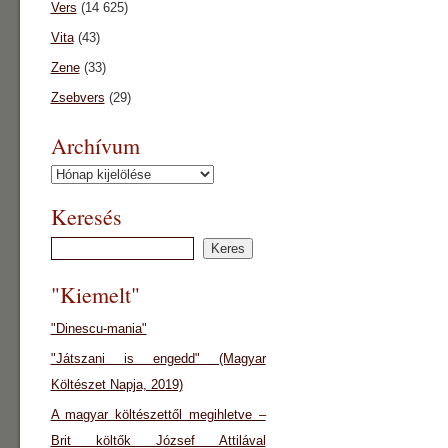
Vers
(14 625)
Vita
(43)
Zene
(33)
Zsebvers
(29)
Archívum
Archívum
Keresés
"Kiemelt"
"Dinescu-mania"
"Játszani is engedd" (Magyar
Költészet Napja, 2019)
A magyar költészettől megihletve –
Brit költők József Attilával