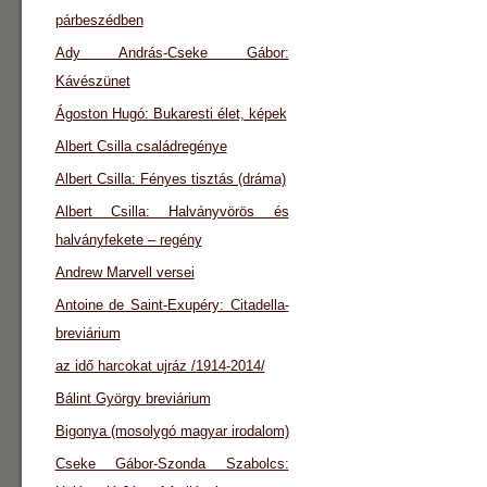
párbeszédben
Ady András-Cseke Gábor:
Kávészünet
Ágoston Hugó: Bukaresti élet, képek
Albert Csilla családregénye
Albert Csilla: Fényes tisztás (dráma)
Albert Csilla: Halványvörös és
halványfekete – regény
Andrew Marvell versei
Antoine de Saint-Exupéry: Citadella-
breviárium
az idő harcokat ujráz /1914-2014/
Bálint György breviárium
Bigonya (mosolygó magyar irodalom)
Cseke Gábor-Szonda Szabolcs: