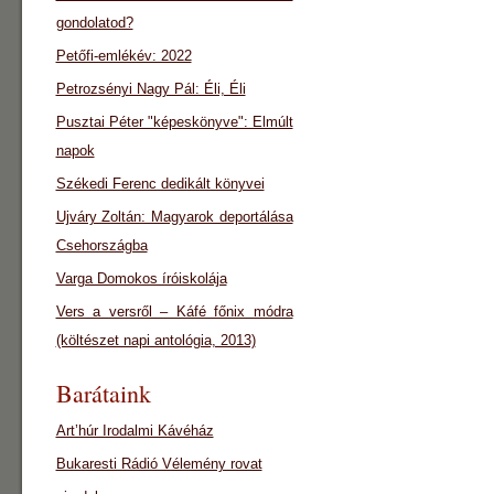
gondolatod?
Petőfi-emlékév: 2022
Petrozsényi Nagy Pál: Éli, Éli
Pusztai Péter "képeskönyve": Elmúlt
napok
Székedi Ferenc dedikált könyvei
Ujváry Zoltán: Magyarok deportálása
Csehországba
Varga Domokos íróiskolája
Vers a versről – Káfé főnix módra
(költészet napi antológia, 2013)
Barátaink
Art’húr Irodalmi Kávéház
Bukaresti Rádió Vélemény rovat