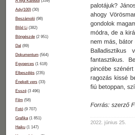
A régi Káféból
(339)
palotájuk? Jáno
Ady(100)
(30)
ahogy Vörösmart
Beszámoló
(98)
gondolok magamra
Blőd Li
(382)
módra, de a kirá
Böngészde
(2 951)
nem más, bátor 
Dal
(89)
Balladisztiku
Dokumentum
(564)
fantasztikus. B
Egyperces
(1 618)
pincébe szénért
Elbeszélés
(235)
ragozás kissé b
Énekelt vers
(33)
fiú betoppan, sz
Esszé
(3 496)
Film
(58)
Forrás: szerző F
Fotó
(9 707)
Grafika
(1 851)
2022. június 25.
Haiku
(1 147)