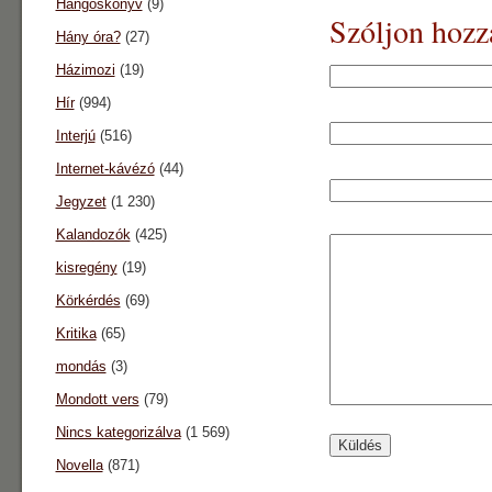
Hangoskönyv
(9)
Szóljon hozz
Hány óra?
(27)
Házimozi
(19)
Hír
(994)
Interjú
(516)
Internet-kávézó
(44)
Jegyzet
(1 230)
Kalandozók
(425)
kisregény
(19)
Körkérdés
(69)
Kritika
(65)
mondás
(3)
Mondott vers
(79)
Nincs kategorizálva
(1 569)
Novella
(871)