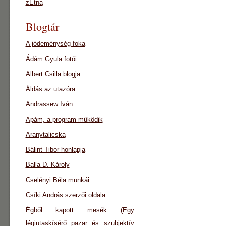
zEtna
Blogtár
A jódeménység foka
Ádám Gyula fotói
Albert Csilla blogja
Áldás az utazóra
Andrassew Iván
Apám, a program működik
Aranytalicska
Bálint Tibor honlapja
Balla D. Károly
Cselényi Béla munkái
Csíki András szerzői oldala
Égből kapott mesék (Egy
légiutaskísérő pazar és szubjektív