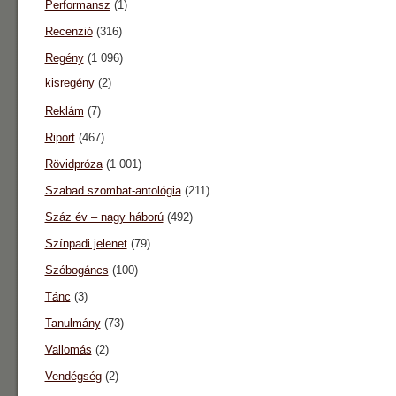
Performansz
(1)
Recenzió
(316)
Regény
(1 096)
kisregény
(2)
Reklám
(7)
Riport
(467)
Rövidpróza
(1 001)
Szabad szombat-antológia
(211)
Száz év – nagy háború
(492)
Színpadi jelenet
(79)
Szóbogáncs
(100)
Tánc
(3)
Tanulmány
(73)
Vallomás
(2)
Vendégség
(2)