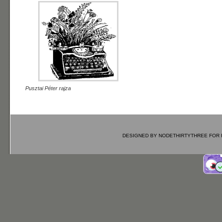
Pusztai Péter rajza
DESIGNED BY
NODETHIRTYTHREE
FOR