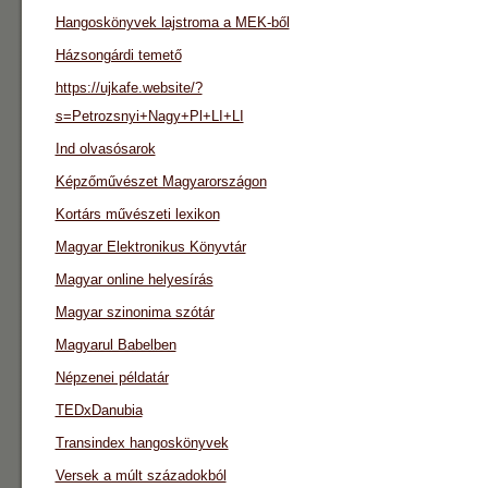
Hangoskönyvek lajstroma a MEK-ből
Házsongárdi temető
https://ujkafe.website/?
s=Petrozsnyi+Nagy+Pl+LI+LI
Ind olvasósarok
Képzőművészet Magyarországon
Kortárs művészeti lexikon
Magyar Elektronikus Könyvtár
Magyar online helyesírás
Magyar szinonima szótár
Magyarul Babelben
Népzenei példatár
TEDxDanubia
Transindex hangoskönyvek
Versek a múlt századokból