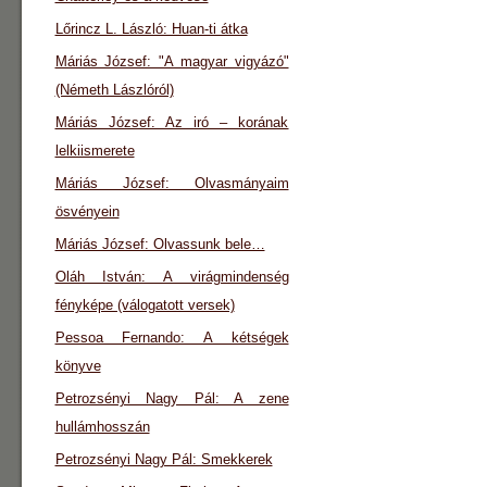
Lőrincz L. László: Huan-ti átka
Máriás József: "A magyar vigyázó"
(Németh Lászlóról)
Máriás József: Az iró – korának
lelkiismerete
Máriás József: Olvasmányaim
ösvényein
Máriás József: Olvassunk bele…
Oláh István: A virágmindenség
fényképe (válogatott versek)
Pessoa Fernando: A kétségek
könyve
Petrozsényi Nagy Pál: A zene
hullámhosszán
Petrozsényi Nagy Pál: Smekkerek