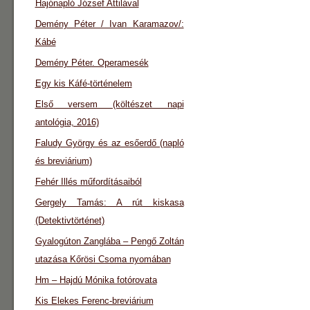
Hajónapló József Attilával
Demény Péter / Ivan Karamazov/:
Kábé
Demény Péter. Operamesék
Egy kis Káfé-történelem
Első versem (költészet napi
antológia, 2016)
Faludy György és az esőerdő (napló
és breviárium)
Fehér Illés műfordításaiból
Gergely Tamás: A rút kiskasa
(Detektivtörténet)
Gyalogúton Zanglába – Pengő Zoltán
utazása Kőrösi Csoma nyomában
Hm – Hajdú Mónika fotórovata
Kis Elekes Ferenc-breviárium