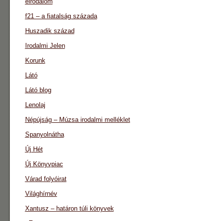
eirodalom
f21 – a fiatalság százada
Huszadik század
Irodalmi Jelen
Korunk
Látó
Látó blog
Lenolaj
Népújság – Múzsa irodalmi melléklet
Spanyolnátha
Új Hét
Új Könyvpiac
Várad folyóirat
Világhírnév
Xantusz – határon túli könyvek