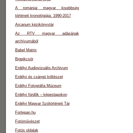
A romániai magyar kisebbség
történeti kronológiája: 1990-2017
Arcanum kézikönyvtár
Az RTV magyar adásának
archívumából
Babel Matrix
Bigpikcsör
Erdélyi Audiovizuális Archivum
Erdélyi és csángó költészet
Erdélyi Fotográfia Múzeum
Erdélyi fürdők – képeslapokon
Erdélyi Magyar Szótörténeti Tár
Fortepan.hu
Fotóművészet
Fotós oldalak