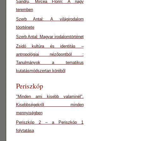
Şandru, Mircea Florin: A nagy
teremben
Szerb Antal: A világirodalom
töorténete
Szerb Antal: Magyar irodalomtörténet
Zsidó kultúra és identitás –
antropológiai nézőpontból :
Tanulmányok a tematikus
kutatásmódszertan köréből
Periszkóp
"Minden ami kisebb valaminél".
Kisebbségekről minden
mennyiségben
Periszkóp 2 – a Periszkóp 1
folytatása