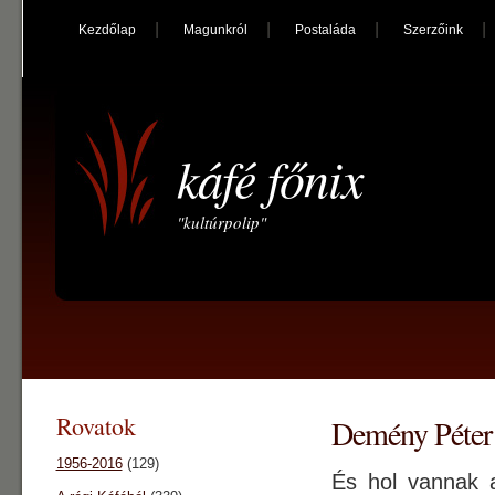
Kezdőlap
Magunkról
Postaláda
Szerzőink
káfé főnix
"kultúrpolip"
Rovatok
Demény Péter 
1956-2016
(129)
És hol vannak a 