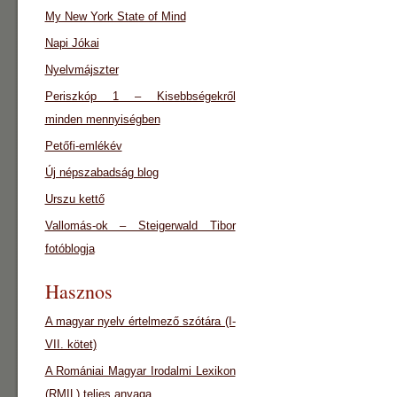
My New York State of Mind
Napi Jókai
Nyelvmájszter
Periszkóp 1 – Kisebbségekről
minden mennyiségben
Petőfi-emlékév
Új népszabadság blog
Urszu kettő
Vallomás-ok – Steigerwald Tibor
fotóblogja
Hasznos
A magyar nyelv értelmező szótára (I-
VII. kötet)
A Romániai Magyar Irodalmi Lexikon
(RMIL) teljes anyaga