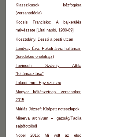
Klasszikusok kézfogása
(versantológia)
Kocsis Francisko: A bajkerülés
művészete [Lírai napló, 1980-89]
Kosztolányi Dezső a pesti utcán
Lendvay Éva: Pokoli árviz hullámain
(töredékes önéletrajz)
Levinschi Szávuly Attila
"feltámasztása"
Lokodi Imre: Egy szuszra
Magyar költészetnapi verscsokor,
2015
Máriás József: Kitépett noteszlapok
Minerva archivum – Igazság/Faclia
sajtófotóiból
Nobel 2016: Mi volt az első