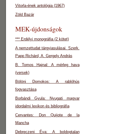
Vitorla-ének antológia (1967)
Zöld Bazár
MEK-újdonságok
*** Erdélyi monográfia (2 kötet)
A nemzettudat tárgyiasulásai. Szerk.
Papp Richárd, A. Gergely András
B. Tomos Hajnal: A mérleg hava
(versek)
Bölöni Domokos: A rablóhús
fogyasztása
Borbándi Gyula: Nyugati magyar
idordalmi lexikon és bibliográfia
Cervantes: Don Quijote de la
Mancha
Debreczeni Éva: A boldogtalan