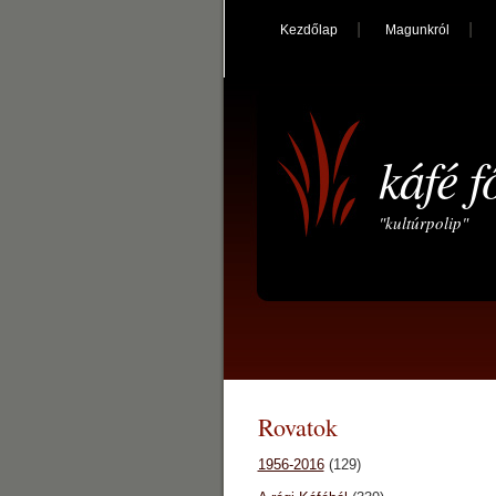
Kezdőlap
Magunkról
káfé f
"kultúrpolip"
Rovatok
1956-2016
(129)