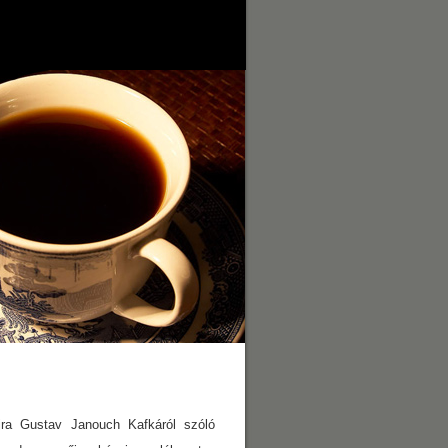
ra Gustav Janouch Kafkáról szóló