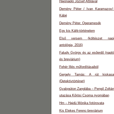
Hajónapló József Attilával
Demény Péter / Ivan Karamazov/:
Kábé
Demény Péter. Operamesék
Egy kis Káfé-történelem
Első versem (költészet napi
antológia, 2016)
Faludy György és az esőerdő (napló
és breviárium)
Fehér Illés műfordításaiból
Gergely Tamás: A rút kiskasa
(Detektivtörténet)
Gyalogúton Zanglába – Pengő Zoltán
utazása Kőrösi Csoma nyomában
Hm – Hajdú Mónika fotórovata
Kis Elekes Ferenc-breviárium