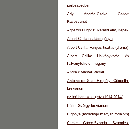
párbeszédben
Ady András-Cseke Gábor:
Kávészünet
Ágoston Hugó: Bukaresti élet, képek
Albert Csilla családregénye
Albert Csilla: Fényes tisztás (dráma)
Albert Csilla: Halványvörös és
halványfekete – regény
Andrew Marvell versei
Antoine de Saint-Exupéry: Citadella-
breviárium
az idő harcokat ujráz /1914-2014/
Bálint György breviárium
Bigonya (mosolygó magyar irodalom)
Cseke Gábor-Szonda Szabolcs: