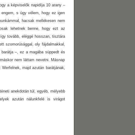
ogy a képviselők napidíja 10 arany –
l engem, s úgy vélem, hogy ez igen
i munkámmal, hacsak mellékesen nem
yosak lehetnek benne, hogy ezt az
így tovább, eléggé hosszan, tisztára
ett szomorúsággal, oly fájdalmakkal,
ri barátja –, ez a magába süppedt és
 máskor nem láttam nevetni. Másnap
Werfelnek, majd azután barátjának,
neti anekdotán túl, egyéb, mélyebb
elyek azután nálunkfelé is virágot