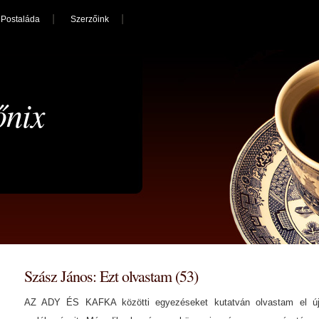
Postaláda
Szerzőink
őnix
Szász János: Ezt olvastam (53)
AZ ADY ÉS KAFKA közötti egyezéseket kutatván olvastam el új