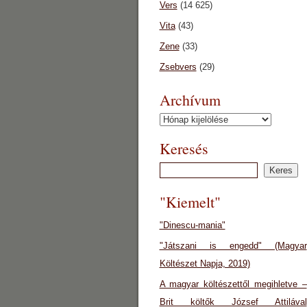
Vers
(14 625)
Vita
(43)
Zene
(33)
Zsebvers
(29)
Archívum
Archívum
Keresés
"Kiemelt"
"Dinescu-mania"
"Játszani is engedd" (Magyar
Költészet Napja, 2019)
A magyar költészettől megihletve –
Brit költők József Attilával