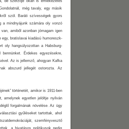
, de szerzője okán is emlékezetes
Gondolatnál, még tavaly, egy másik
ről szól. Baráti szívességek gyors
eg a mindnyájunk számára oly vonzó
a van, amiből azonban jómagam igen
 egy, bratislavai kiadású humoreszk-
rt oly hangsúlyozottan a Habsburg-
l bennünket. Érdekes egyezésekre,
ével. Az is jellemző, ahogyan Kafka
nak abszurd jellegét ostorozta. Az
nek” történetét, amikor is 1911-ben
, amelynek egyetlen jelöltje nyilván
ndéglő forgalmának növelése. Az ügy
lasztási gyűléseket tartottak, ahol
tszatdemokráciáját, szemfényvesztő
ttek, a hivatásos politikusok pedig