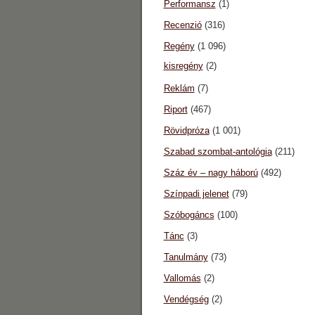
Performansz
(1)
Recenzió
(316)
Regény
(1 096)
kisregény
(2)
Reklám
(7)
Riport
(467)
Rövidpróza
(1 001)
Szabad szombat-antológia
(211)
Száz év – nagy háború
(492)
Színpadi jelenet
(79)
Szóbogáncs
(100)
Tánc
(3)
Tanulmány
(73)
Vallomás
(2)
Vendégség
(2)