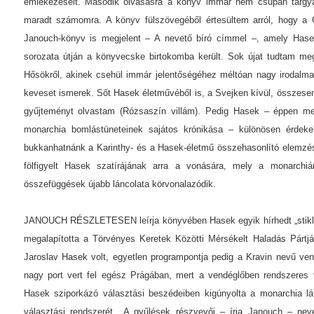
emlékezéseit. Második olvasásra a könyv immár nem csupán tárgya
maradt számomra. A könyv fülszövegéből értesültem arról, hogy a 
Janouch-könyv is megjelent – A nevető bíró címmel –, amely Hasek
sorozata útján a könyvecske birtokomba került. Sok újat tudtam m
Hősökről, akinek csehül immár jelentőségéhez méltóan nagy irodalm
keveset ismerek. Sőt Hasek életművéből is, a Svejken kívül, összesen
gyűjteményt olvastam (Rózsaszín villám). Pedig Hasek – éppen me
monarchia bomlástüneteinek sajátos krónikása – különösen érdeke
bukkanhatnánk a Karinthy- és a Hasek-életmű összehasonlító elemzés
fölfigyelt Hasek szatírájának arra a vonására, mely a monarchiá
összefüggések újabb láncolata körvonalazódik.
JANOUCH RÉSZLETESEN leírja könyvében Hasek egyik hírhedt „stiklijé
megalapította a Törvényes Keretek Közötti Mérsékelt Haladás Pártját
Jaroslav Hasek volt, egyetlen programpontja pedig a Kravin nevű ve
nagy port vert fel egész Prágában, mert a vendéglőben rendszeres vá
Hasek sziporkázó választási beszédeiben kigúnyolta a monarchia lá
választási rendszerét. „A gyűlések részvevői – írja Janouch – neve