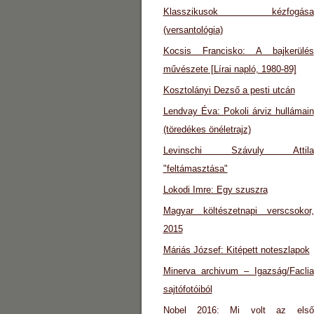
Klasszikusok kézfogása
(versantológia)
Kocsis Francisko: A bajkerülés
művészete [Lírai napló, 1980-89]
Kosztolányi Dezső a pesti utcán
Lendvay Éva: Pokoli árviz hullámain
(töredékes önéletrajz)
Levinschi Szávuly Attila
"feltámasztása"
Lokodi Imre: Egy szuszra
Magyar költészetnapi verscsokor,
2015
Máriás József: Kitépett noteszlapok
Minerva archivum – Igazság/Faclia
sajtófotóiból
Nobel 2016: Mi volt az első