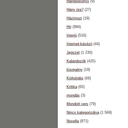
Hangoskönyv
(9)
Hány óra?
(27)
Házimozi
(19)
Hír
(994)
Interjú
(516)
Internet-kávézó
(44)
Jegyzet
(1 230)
Kalandozók
(425)
kisregény
(19)
Körkérdés
(69)
Kritika
(65)
mondás
(3)
Mondott vers
(79)
Nincs kategorizálva
(1 569)
Novella
(871)