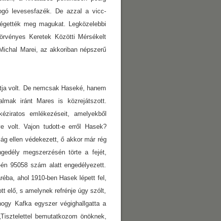
yogó levesesfazék. De azzal a vicc-
m égették meg magukat. Legközelebbi
örvényes Keretek Közötti Mérsékelt
Michal Marei, az akkoriban népszerű
tja volt. De nemcsak Haseké, hanem
mak iránt Mares is közrejátszott.
kéziratos emlékezéseit, amelyekből
e volt. Vajon tudott-e erről Hasek?
ág ellen védekezett, ő akkor már rég
gedély megszerzésén törte a fejét,
-én 95058 szám alatt engedélyezett.
réba, ahol 1910-ben Hasek lépett fel,
t elő, s amelynek refrénje úgy szólt,
 hogy Kafka egyszer végighallgatta a
 „Tisztelettel bemutatkozom önöknek,