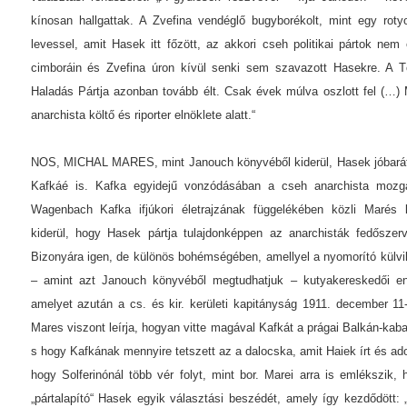
kínosan hallgattak. A Zvefina vendéglő bugyborékolt, mint egy rot
levessel, amit Hasek itt főzött, az akkori cseh politikai pártok ne
cimboráin és Zvefina úron kívül senki sem szavazott Hasekre. A T
Haladás Pártja azonban tovább élt. Csak évek múlva oszlott fel (…) 
anarchista költő és riporter elnöklete alatt.“
NOS, MICHAL MARES, mint Janouch könyvéből kiderül, Hasek jóbará
Kafkáé is. Kafka egyidejű vonzódásában a cseh anarchista mozgal
Wagenbach Kafka ifjúkori életrajzának függelékében közli Marés 
kiderül, hogy Hasek pártja tulajdonképpen az anarchisták fedőszerv
Bizonyára igen, de különös bohémségében, amellyel a nyomorító külvil
– amint azt Janouch könyvéből megtudhatjuk – kutyakereskedői en
amelyet azután a cs. és kir. kerületi kapitányság 1911. december 11
Mares viszont leírja, hogyan vitte magával Kafkát a prágai Balkán-kaba
s hogy Kafkának mennyire tetszett az a dalocska, amit Haiek írt és adot
hogy Solferinónál több vér folyt, mint bor. Marei arra is emlékszik,
„pártalapító“ Hasek egyik választási beszédét, amely így kezdődött: