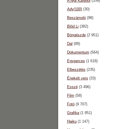
A régi Káféból
(339)
Ady(100)
(30)
Beszámoló
(98)
Blőd Li
(382)
Böngészde
(2 951)
Dal
(89)
Dokumentum
(564)
Egyperces
(1 618)
Elbeszélés
(235)
Énekelt vers
(33)
Esszé
(3 496)
Film
(58)
Fotó
(9 707)
Grafika
(1 851)
Haiku
(1 147)