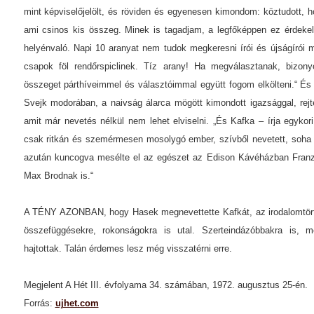
mint képviselőjelölt, és röviden és egyenesen kimondom: köztudott, h
ami csinos kis összeg. Minek is tagadjam, a legfőképpen ez érdeke
helyénvaló. Napi 10 aranyat nem tudok megkeresni írói és újságíró
csapok föl rendőrspiclinek. Tíz arany! Ha megválasztanak, bizon
összeget párthíveimmel és választóimmal együtt fogom elkölteni.“ És 
Svejk modorában, a naivság álarca mögött kimondott igazsággal, rejt
amit már nevetés nélkül nem lehet elviselni. „És Kafka – írja egyko
csak ritkán és szemérmesen mosolygó ember, szívből nevetett, soha
azután kuncogva mesélte el az egészet az Edison Kávéházban Franz 
Max Brodnak is.“
A TÉNY AZONBAN, hogy Hasek megnevettette Kafkát, az irodalomtörté
összefüggésekre, rokonságokra is utal. Szerteindázóbbakra is, m
hajtottak. Talán érdemes lesz még visszatérni erre.
Megjelent A Hét III. évfolyama 34. számában, 1972. augusztus 25-én.
Forrás:
ujhet.com