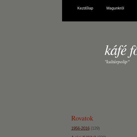
Kezdőlap
Magunkról
káfé f
"kultúrpolip"
Rovatok
1956-2016
(129)