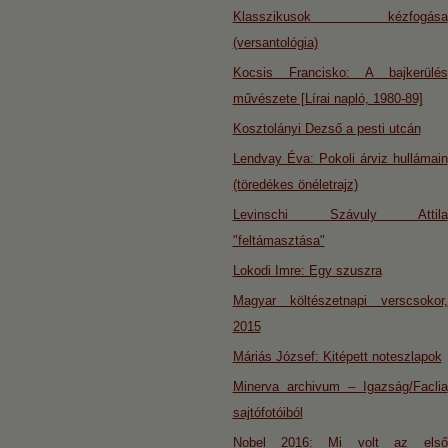
Klasszikusok kézfogása
(versantológia)
Kocsis Francisko: A bajkerülés
művészete [Lírai napló, 1980-89]
Kosztolányi Dezső a pesti utcán
Lendvay Éva: Pokoli árviz hullámain
(töredékes önéletrajz)
Levinschi Szávuly Attila
"feltámasztása"
Lokodi Imre: Egy szuszra
Magyar költészetnapi verscsokor,
2015
Máriás József: Kitépett noteszlapok
Minerva archivum – Igazság/Faclia
sajtófotóiból
Nobel 2016: Mi volt az első