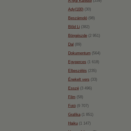
A régi Káféból
(339)
Ady(100)
(30)
Beszámoló
(98)
Blőd Li
(382)
Böngészde
(2 951)
Dal
(89)
Dokumentum
(564)
Egyperces
(1 618)
Elbeszélés
(235)
Énekelt vers
(33)
Esszé
(3 496)
Film
(58)
Fotó
(9 707)
Grafika
(1 851)
Haiku
(1 147)