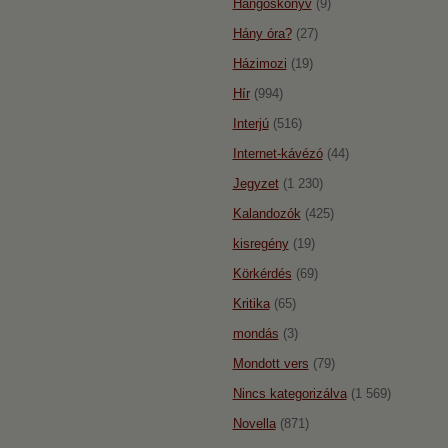
Hangoskönyv
(9)
Hány óra?
(27)
Házimozi
(19)
Hír
(994)
Interjú
(516)
Internet-kávézó
(44)
Jegyzet
(1 230)
Kalandozók
(425)
kisregény
(19)
Körkérdés
(69)
Kritika
(65)
mondás
(3)
Mondott vers
(79)
Nincs kategorizálva
(1 569)
Novella
(871)