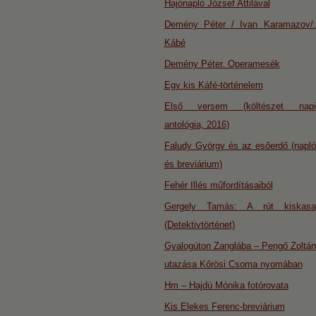
Hajónapló József Attilával
Demény Péter / Ivan Karamazov/:
Kábé
Demény Péter. Operamesék
Egy kis Káfé-történelem
Első versem (költészet napi
antológia, 2016)
Faludy György és az esőerdő (napló
és breviárium)
Fehér Illés műfordításaiból
Gergely Tamás: A rút kiskasa
(Detektivtörténet)
Gyalogúton Zanglába – Pengő Zoltán
utazása Kőrösi Csoma nyomában
Hm – Hajdú Mónika fotórovata
Kis Elekes Ferenc-breviárium