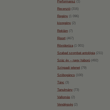
Performansz
(1)
Recenzió
(316)
Regény
(1 096)
kisregény
(2)
Reklám
(7)
Riport
(467)
Rövidpróza
(1 001)
Szabad szombat-antológia
(211)
Száz év – nagy háború
(492)
Színpadi jelenet
(79)
Szóbogáncs
(100)
Tánc
(3)
Tanulmány
(73)
Vallomás
(2)
Vendégség
(2)