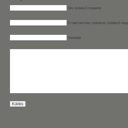
Név (kötelező megadni)
E-mail (nem lesz nyilvános) (kötelező mega
Weboldal