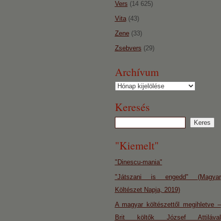
Vers
(14 625)
Vita
(43)
Zene
(33)
Zsebvers
(29)
Archívum
Archívum
Keresés
"Kiemelt"
"Dinescu-mania"
"Játszani is engedd" (Magyar
Költészet Napja, 2019)
A magyar költészettől megihletve –
Brit költők József Attilával