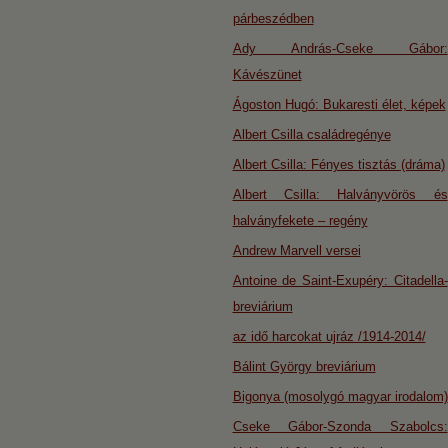
párbeszédben
Ady András-Cseke Gábor:
Kávészünet
Ágoston Hugó: Bukaresti élet, képek
Albert Csilla családregénye
Albert Csilla: Fényes tisztás (dráma)
Albert Csilla: Halványvörös és
halványfekete – regény
Andrew Marvell versei
Antoine de Saint-Exupéry: Citadella-
breviárium
az idő harcokat ujráz /1914-2014/
Bálint György breviárium
Bigonya (mosolygó magyar irodalom)
Cseke Gábor-Szonda Szabolcs: