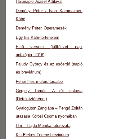
Hajónapló József Attilával
Demény Péter / Ivan Karamazov/:
Kábé
Demény Péter. Operamesék
Egy kis Káfé-történelem
Első versem (költészet napi
antológia, 2016)
Faludy György és az esőerdő (napló
és breviárium)
Fehér Illés műfordításaiból
Gergely Tamás: A rút kiskasa
(Detektivtörténet)
Gyalogúton Zanglába – Pengő Zoltán
utazása Kőrösi Csoma nyomában
Hm – Hajdú Mónika fotórovata
Kis Elekes Ferenc-breviárium