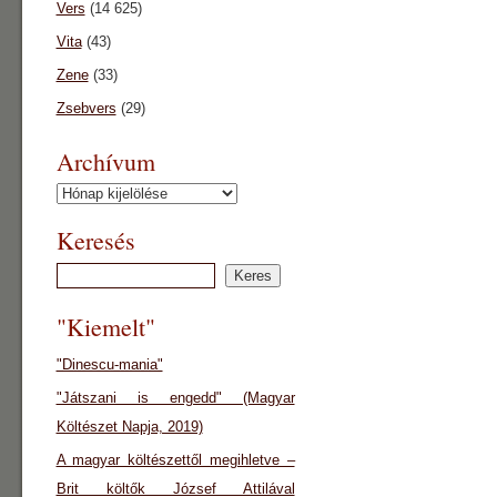
Vers
(14 625)
Vita
(43)
Zene
(33)
Zsebvers
(29)
Archívum
Archívum
Keresés
"Kiemelt"
"Dinescu-mania"
"Játszani is engedd" (Magyar
Költészet Napja, 2019)
A magyar költészettől megihletve –
Brit költők József Attilával