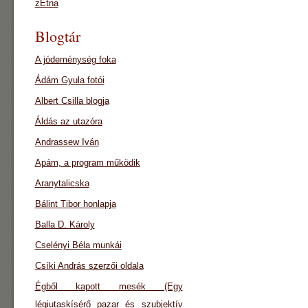
zEtna
Blogtár
A jódeménység foka
Ádám Gyula fotói
Albert Csilla blogja
Áldás az utazóra
Andrassew Iván
Apám, a program működik
Aranytalicska
Bálint Tibor honlapja
Balla D. Károly
Cselényi Béla munkái
Csíki András szerzői oldala
Égből kapott mesék (Egy
légiutaskísérő pazar és szubjektív