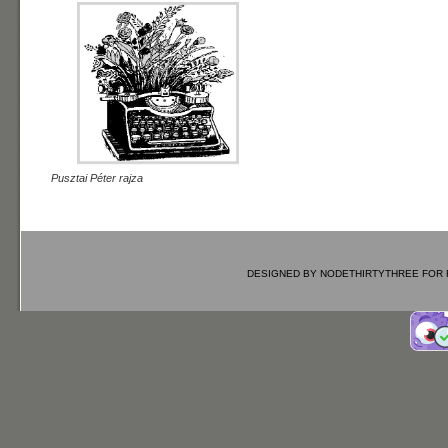
Pusztai Péter rajza
DESIGNED BY
NODETHIRTYTHREE
FOR