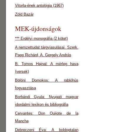
Vitorla-ének antológia (1967)
Zöld Bazár
MEK-újdonságok
*** Erdélyi monográfia (2 kötet)
A nemzettudat tárgyiasulásai. Szerk.
Papp Richárd, A. Gergely András
B. Tomos Hajnal: A mérleg hava
(versek)
Bölöni Domokos: A rablóhús
fogyasztása
Borbándi Gyula: Nyugati magyar
idordalmi lexikon és bibliográfia
Cervantes: Don Quijote de la
Mancha
Debreczeni Éva: A boldogtalan