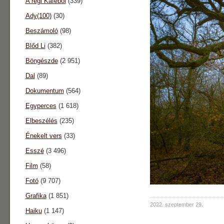
A régi Káféból
(339)
Ady(100)
(30)
Beszámoló
(98)
Blőd Li
(382)
Böngészde
(2 951)
Dal
(89)
Dokumentum
(564)
Egyperces
(1 618)
Elbeszélés
(235)
Énekelt vers
(33)
Esszé
(3 496)
Film
(58)
Fotó
(9 707)
Grafika
(1 851)
2022. szeptember 29.
Haiku
(1 147)