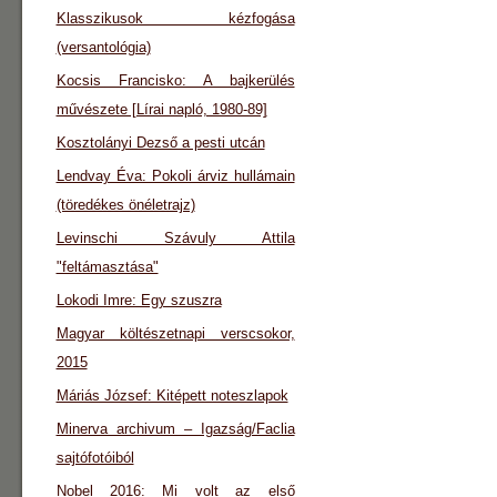
Klasszikusok kézfogása
(versantológia)
Kocsis Francisko: A bajkerülés
művészete [Lírai napló, 1980-89]
Kosztolányi Dezső a pesti utcán
Lendvay Éva: Pokoli árviz hullámain
(töredékes önéletrajz)
Levinschi Szávuly Attila
"feltámasztása"
Lokodi Imre: Egy szuszra
Magyar költészetnapi verscsokor,
2015
Máriás József: Kitépett noteszlapok
Minerva archivum – Igazság/Faclia
sajtófotóiból
Nobel 2016: Mi volt az első