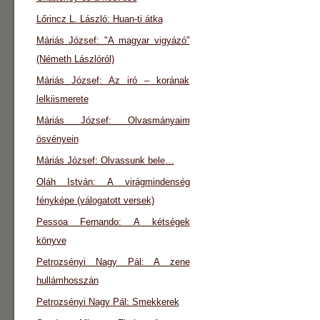
Lőrincz L. László: Huan-ti átka
Máriás József: "A magyar vigyázó"
(Németh Lászlóról)
Máriás József: Az iró – korának
lelkiismerete
Máriás József: Olvasmányaim
ösvényein
Máriás József: Olvassunk bele…
Oláh István: A virágmindenség
fényképe (válogatott versek)
Pessoa Fernando: A kétségek
könyve
Petrozsényi Nagy Pál: A zene
hullámhosszán
Petrozsényi Nagy Pál: Smekkerek