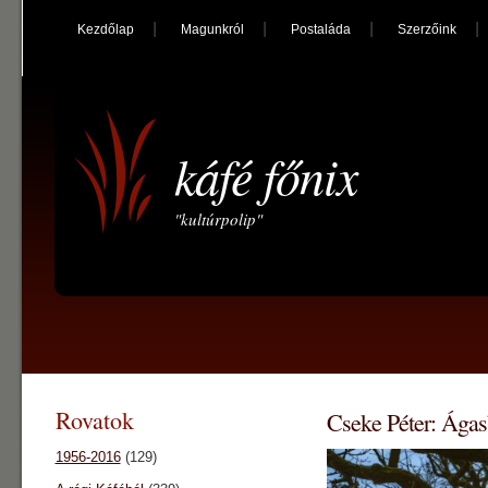
Kezdőlap
Magunkról
Postaláda
Szerzőink
káfé főnix
"kultúrpolip"
Rovatok
Cseke Péter: Ága
1956-2016
(129)