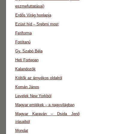
eszmefuttatásai)
Erdős Virág honlapja
Ezüst híd – Srebrni most
Feriforma
Fotótanú
Gy. Szabó Béla
Heti Fortepan
Kalandozók
Költők az árnyékos oldalról
Komán János
Levelek New Yorkból
Magyar emlékek – a nagyvilágban
Magyar Karaván – Dsida Jenő
írásaiból
Mondat