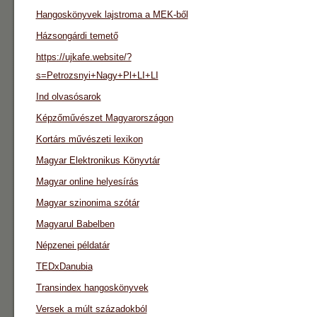
Hangoskönyvek lajstroma a MEK-ből
Házsongárdi temető
https://ujkafe.website/?
s=Petrozsnyi+Nagy+Pl+LI+LI
Ind olvasósarok
Képzőművészet Magyarországon
Kortárs művészeti lexikon
Magyar Elektronikus Könyvtár
Magyar online helyesírás
Magyar szinonima szótár
Magyarul Babelben
Népzenei példatár
TEDxDanubia
Transindex hangoskönyvek
Versek a múlt századokból