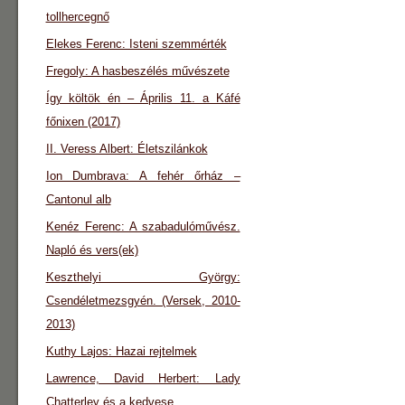
tollhercegnő
Elekes Ferenc: Isteni szemmérték
Fregoly: A hasbeszélés művészete
Így költök én – Április 11. a Káfé
főnixen (2017)
II. Veress Albert: Életszilánkok
Ion Dumbrava: A fehér őrház –
Cantonul alb
Kenéz Ferenc: A szabadulóművész.
Napló és vers(ek)
Keszthelyi György:
Csendéletmezsgyén. (Versek, 2010-
2013)
Kuthy Lajos: Hazai rejtelmek
Lawrence, David Herbert: Lady
Chatterley és a kedvese