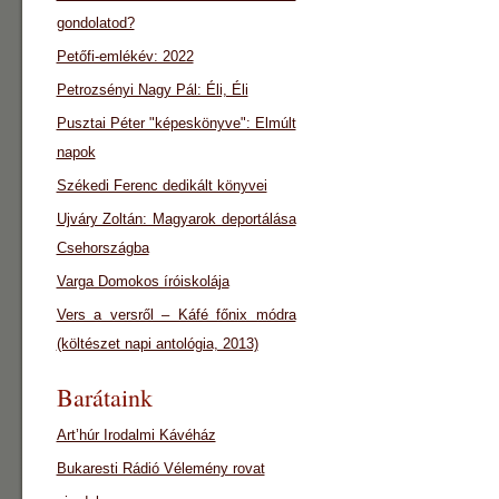
gondolatod?
Petőfi-emlékév: 2022
Petrozsényi Nagy Pál: Éli, Éli
Pusztai Péter "képeskönyve": Elmúlt
napok
Székedi Ferenc dedikált könyvei
Ujváry Zoltán: Magyarok deportálása
Csehországba
Varga Domokos íróiskolája
Vers a versről – Káfé főnix módra
(költészet napi antológia, 2013)
Barátaink
Art’húr Irodalmi Kávéház
Bukaresti Rádió Vélemény rovat