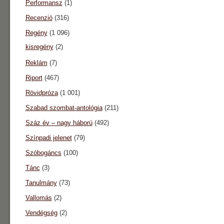
Performansz
(1)
Recenzió
(316)
Regény
(1 096)
kisregény
(2)
Reklám
(7)
Riport
(467)
Rövidpróza
(1 001)
Szabad szombat-antológia
(211)
Száz év – nagy háború
(492)
Színpadi jelenet
(79)
Szóbogáncs
(100)
Tánc
(3)
Tanulmány
(73)
Vallomás
(2)
Vendégség
(2)