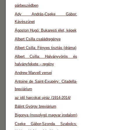
párbeszédben
Ady András-Cseke Gábor:
Kávészünet
Ágoston Hugó: Bukaresti élet, képek
Albert Csilla családregénye
Albert Csilla: Fényes tisztás (dráma)
Albert Csilla: Halványvörös és
halványfekete – regény
Andrew Marvell versei
Antoine de Saint-Exupéry: Citadella-
breviárium
az idő harcokat ujráz /1914-2014/
Bálint György breviárium
Bigonya (mosolygó magyar irodalom)
Cseke Gábor-Szonda Szabolcs: