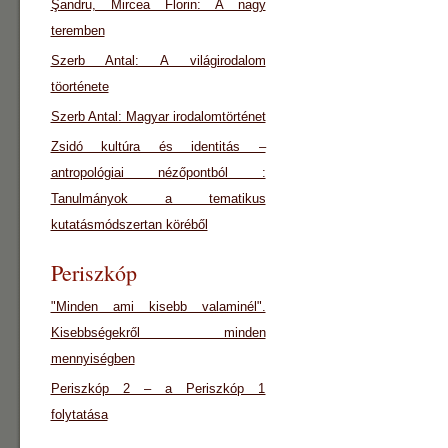
Şandru, Mircea Florin: A nagy
teremben
Szerb Antal: A világirodalom
töorténete
Szerb Antal: Magyar irodalomtörténet
Zsidó kultúra és identitás –
antropológiai nézőpontból :
Tanulmányok a tematikus
kutatásmódszertan köréből
Periszkóp
"Minden ami kisebb valaminél".
Kisebbségekről minden
mennyiségben
Periszkóp 2 – a Periszkóp 1
folytatása