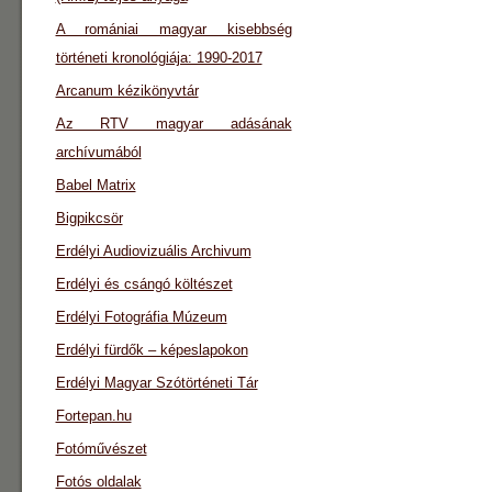
A romániai magyar kisebbség
történeti kronológiája: 1990-2017
Arcanum kézikönyvtár
Az RTV magyar adásának
archívumából
Babel Matrix
Bigpikcsör
Erdélyi Audiovizuális Archivum
Erdélyi és csángó költészet
Erdélyi Fotográfia Múzeum
Erdélyi fürdők – képeslapokon
Erdélyi Magyar Szótörténeti Tár
Fortepan.hu
Fotóművészet
Fotós oldalak