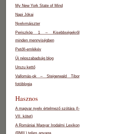
My New York State of Mind
Napi Jókai
Nyelvmájszter
Periszkóp 1 – Kisebbségekről
minden mennyiségben
Petőfi-emlékév
Új népszabadság blog
Urszu kettő
Vallomás-ok – Steigerwald Tibor
fotóblogja
Hasznos
A magyar nyelv értelmező szótára (I-
VII. kötet)
A Romániai Magyar Irodalmi Lexikon
(RMIL) teljes anyaga