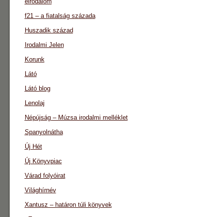
eirodalom
f21 – a fiatalság százada
Huszadik század
Irodalmi Jelen
Korunk
Látó
Látó blog
Lenolaj
Népújság – Múzsa irodalmi melléklet
Spanyolnátha
Új Hét
Új Könyvpiac
Várad folyóirat
Világhírnév
Xantusz – határon túli könyvek