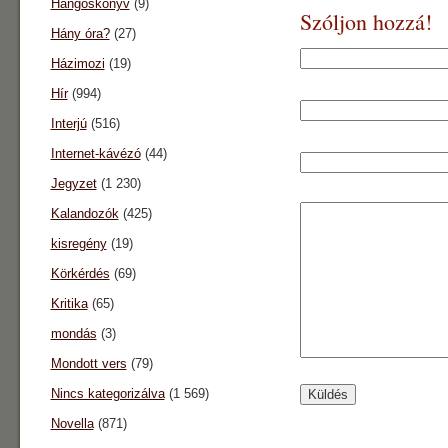
Hangoskönyv
(9)
Szóljon hozzá!
Hány óra?
(27)
Házimozi
(19)
Hír
(994)
Interjú
(516)
Internet-kávézó
(44)
Jegyzet
(1 230)
Kalandozók
(425)
kisregény
(19)
Körkérdés
(69)
Kritika
(65)
mondás
(3)
Mondott vers
(79)
Nincs kategorizálva
(1 569)
Novella
(871)