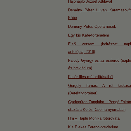
Hajónapló József Attilával
Demény Péter / Ivan Karamazov/:
Kábé
Demény Péter. Operamesék
Egy kis Káfé-történelem
Első versem (költészet napi
antológia, 2016)
Faludy György és az esőerdő (napló
és breviárium)
Fehér Illés műfordításaiból
Gergely Tamás: A rút kiskasa
(Detektivtörténet)
Gyalogúton Zanglába – Pengő Zoltán
utazása Kőrösi Csoma nyomában
Hm – Hajdú Mónika fotórovata
Kis Elekes Ferenc-breviárium