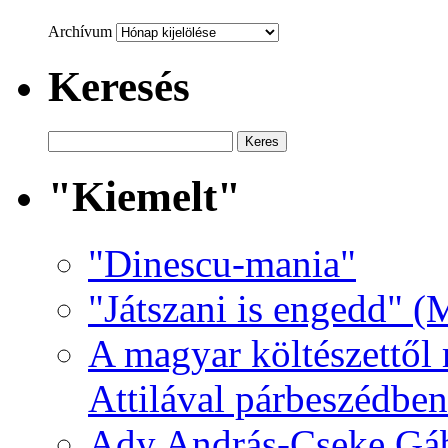
Archívum
Keresés
"Kiemelt"
"Dinescu-mania"
"Játszani is engedd" (
A magyar költészettől 
Attilával párbeszédben
Ady András-Cseke Gáb