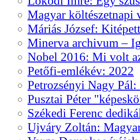
Lokodi Imre: Egy szus
Magyar költészetnapi 
Máriás József: Kitépet
Minerva archivum – Iga
Nobel 2016: Mi volt a
Petőfi-emlékév: 2022
Petrozsényi Nagy Pál: 
Pusztai Péter "képesk
Székedi Ferenc dediká
Ujváry Zoltán: Magyar