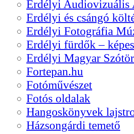
Erdélyi Audiovizuális
Erdélyi és csángó költ
Erdélyi Fotográfia M
Erdélyi fürdők – képe
Erdélyi Magyar Szótör
Fortepan.hu
Fotóművészet
Fotós oldalak
Hangoskönyvek lajst
Házsongárdi temető