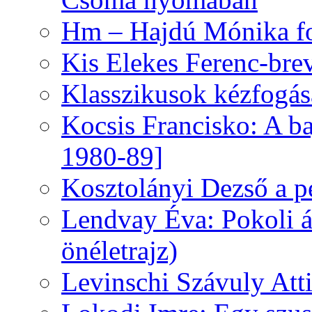
Hm – Hajdú Mónika fo
Kis Elekes Ferenc-bre
Klasszikusok kézfogás
Kocsis Francisko: A ba
1980-89]
Kosztolányi Dezső a pe
Lendvay Éva: Pokoli á
önéletrajz)
Levinschi Szávuly Atti