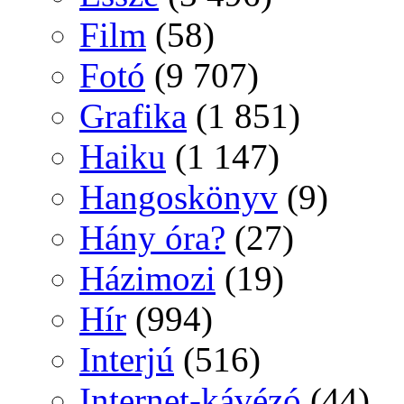
Film
(58)
Fotó
(9 707)
Grafika
(1 851)
Haiku
(1 147)
Hangoskönyv
(9)
Hány óra?
(27)
Házimozi
(19)
Hír
(994)
Interjú
(516)
Internet-kávézó
(44)