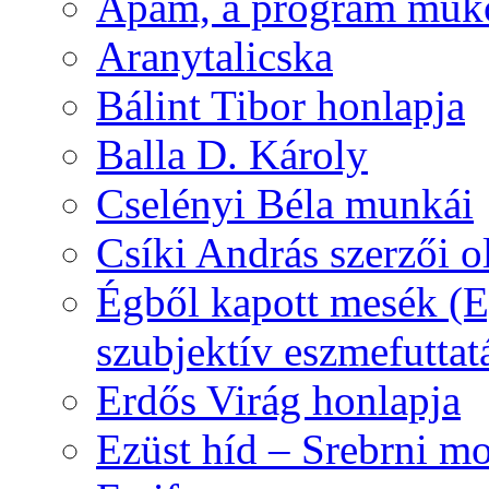
Apám, a program műk
Aranytalicska
Bálint Tibor honlapja
Balla D. Károly
Cselényi Béla munkái
Csíki András szerzői o
Égből kapott mesék (Eg
szubjektív eszmefuttat
Erdős Virág honlapja
Ezüst híd – Srebrni mo