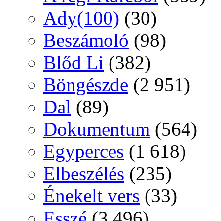
Ady(100)
(30)
Beszámoló
(98)
Blőd Li
(382)
Böngészde
(2 951)
Dal
(89)
Dokumentum
(564)
Egyperces
(1 618)
Elbeszélés
(235)
Énekelt vers
(33)
Esszé
(3 496)