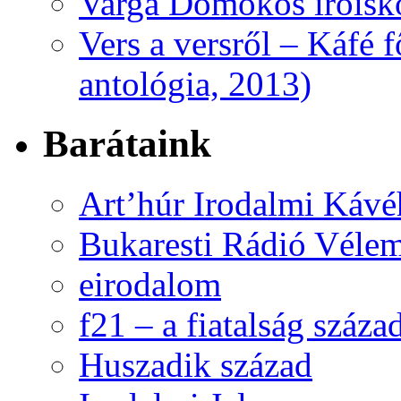
Varga Domokos íróisk
Vers a versről – Káfé 
antológia, 2013)
Barátaink
Art’húr Irodalmi Kávé
Bukaresti Rádió Vélem
eirodalom
f21 – a fiatalság száza
Huszadik század