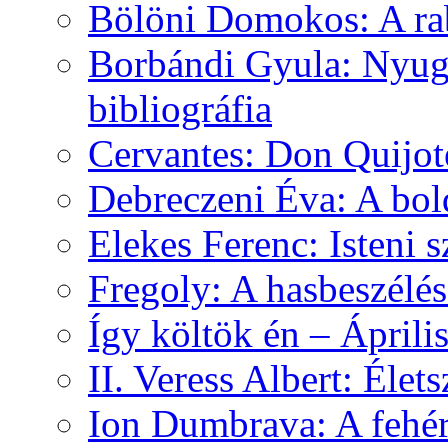
Bölöni Domokos: A ra
Borbándi Gyula: Nyuga
bibliográfia
Cervantes: Don Quijot
Debreczeni Éva: A bol
Elekes Ferenc: Isteni
Fregoly: A hasbeszélé
Így költök én – Áprili
II. Veress Albert: Élet
Ion Dumbrava: A fehér