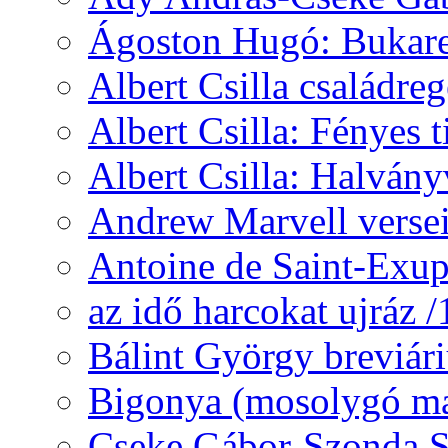
Ágoston Hugó: Bukares
Albert Csilla családre
Albert Csilla: Fényes t
Albert Csilla: Halvány
Andrew Marvell verse
Antoine de Saint-Exup
az idő harcokat ujráz 
Bálint György breviár
Bigonya (mosolygó ma
Cseke Gábor-Szonda S