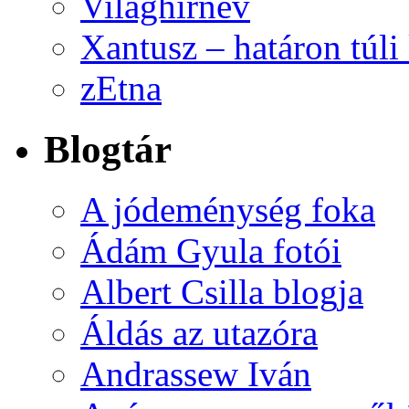
Világhírnév
Xantusz – határon túl
zEtna
Blogtár
A jódeménység foka
Ádám Gyula fotói
Albert Csilla blogja
Áldás az utazóra
Andrassew Iván