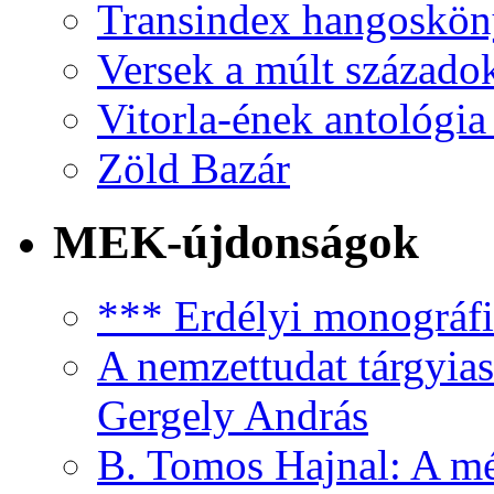
Transindex hangoskö
Versek a múlt százado
Vitorla-ének antológia
Zöld Bazár
MEK-újdonságok
*** Erdélyi monográfia
A nemzettudat tárgyias
Gergely András
B. Tomos Hajnal: A mé