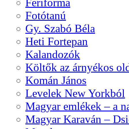
Feriforma
Fotótanú
Gy. Szabó Béla
Heti Fortepan
Kalandozók
Költők az árnyékos old
Komán János
Levelek New Yorkból
Magyar emlékek – a n
Magyar Karaván – Dsid