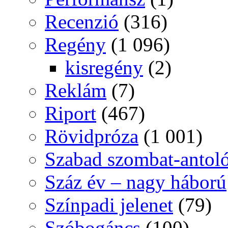
Recenzió
(316)
Regény
(1 096)
kisregény
(2)
Reklám
(7)
Riport
(467)
Rövidpróza
(1 001)
Szabad szombat-antol
Száz év – nagy háború
Színpadi jelenet
(79)
Szóbogáncs
(100)