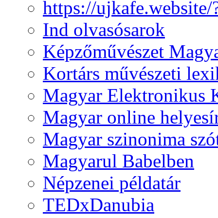
https://ujkafe.websit
Ind olvasósarok
Képzőművészet Magya
Kortárs művészeti lex
Magyar Elektronikus 
Magyar online helyesí
Magyar szinonima szó
Magyarul Babelben
Népzenei példatár
TEDxDanubia