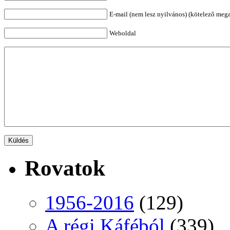
E-mail (nem lesz nyilvános) (kötelező meg
Weboldal
Rovatok
1956-2016
(129)
A régi Káféból
(339)