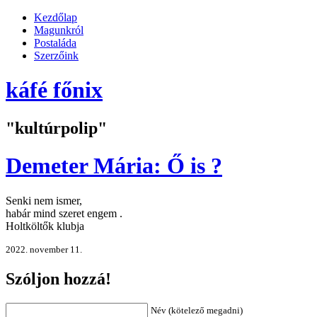
Kezdőlap
Magunkról
Postaláda
Szerzőink
káfé főnix
"kultúrpolip"
Demeter Mária: Ő is ?
Senki nem ismer,
habár mind szeret engem .
Holtköltők klubja
2022. november 11.
Szóljon hozzá!
Név (kötelező megadni)