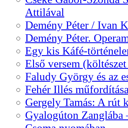
Attilával
Demény Péter / Ivan 
Demény Péter. Opera
Egy kis Káfé-történel
Első versem (költészet
Faludy György és az e
Fehér Illés műfordítás
Gergely Tamás: A rút k
Gyalogúton Zanglába –
Csoma nyomában