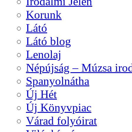
Irodalmi Jelen
Korunk
Látó
Látó blog
Lenolaj
Népújság – Múzsa irod
Spanyolnátha
Új Hét
Új Könyvpiac
Várad folyóirat