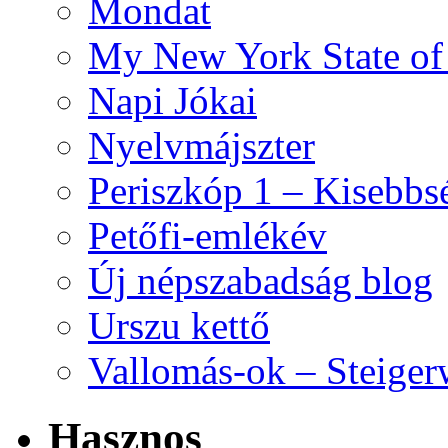
Mondat
My New York State o
Napi Jókai
Nyelvmájszter
Periszkóp 1 – Kisebb
Petőfi-emlékév
Új népszabadság blog
Urszu kettő
Vallomás-ok – Steiger
Hasznos