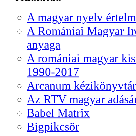
A magyar nyelv értelme
A Romániai Magyar Ir
anyaga
A romániai magyar kise
1990-2017
Arcanum kézikönyvtá
Az RTV magyar adásá
Babel Matrix
Bigpikcsör