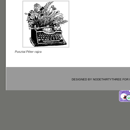
Pusztai Péter rajza
DESIGNED BY
NODETHIRTYTHREE
FOR