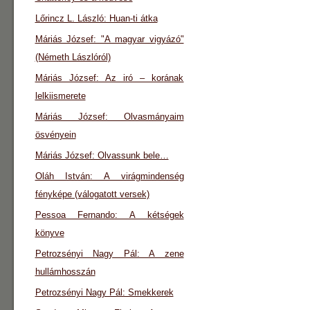
Lőrincz L. László: Huan-ti átka
Máriás József: "A magyar vigyázó"
(Németh Lászlóról)
Máriás József: Az iró – korának
lelkiismerete
Máriás József: Olvasmányaim
ösvényein
Máriás József: Olvassunk bele…
Oláh István: A virágmindenség
fényképe (válogatott versek)
Pessoa Fernando: A kétségek
könyve
Petrozsényi Nagy Pál: A zene
hullámhosszán
Petrozsényi Nagy Pál: Smekkerek