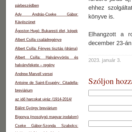
párbeszédben
ehhez szolgált
Ady András-Cseke Gábor:
könyve is.
Kávészünet
Ágoston Hugó: Bukaresti élet, képek
Elhangzott a 
Albert Csilla családregénye
december 23-án.
Albert Csilla: Fényes tisztás (dráma)
Albert Csilla: Halványvörös és
2023. január 3.
halványfekete – regény
Andrew Marvell versei
Szóljon hozz
Antoine de Saint-Exupéry: Citadella-
breviárium
az idő harcokat ujráz /1914-2014/
Bálint György breviárium
Bigonya (mosolygó magyar irodalom)
Cseke Gábor-Szonda Szabolcs: