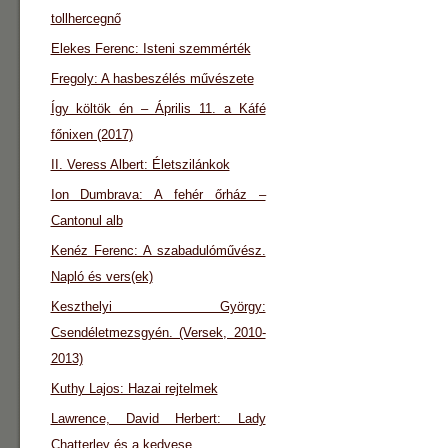
tollhercegnő
Elekes Ferenc: Isteni szemmérték
Fregoly: A hasbeszélés művészete
Így költök én – Április 11. a Káfé
főnixen (2017)
II. Veress Albert: Életszilánkok
Ion Dumbrava: A fehér őrház –
Cantonul alb
Kenéz Ferenc: A szabadulóművész.
Napló és vers(ek)
Keszthelyi György:
Csendéletmezsgyén. (Versek, 2010-
2013)
Kuthy Lajos: Hazai rejtelmek
Lawrence, David Herbert: Lady
Chatterley és a kedvese