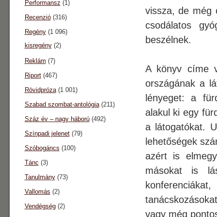
Performansz
(1)
vissza, de még ő
Recenzió
(316)
csodálatos gyó
Regény
(1 096)
beszélnek.
kisregény
(2)
Reklám
(7)
A könyv címe v
Riport
(467)
országának a lá
Rövidpróza
(1 001)
lényeget: a für
Szabad szombat-antológia
(211)
alakul ki egy f
Száz év – nagy háború
(492)
a látogatókat. 
Színpadi jelenet
(79)
lehetőségek szám
Szóbogáncs
(100)
azért is elmeg
Tánc
(3)
másokat is lá
Tanulmány
(73)
konferenciákat,
Vallomás
(2)
tanácskozásokat 
Vendégség
(2)
vagy még pontos