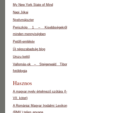
My New York State of Mind
Napi Jókai
Nyelvmájszter
Periszkóp 1 – Kisebbségekről
minden mennyiségben
Petőfi-emlékév
Új népszabadság blog
Urszu kettő
Vallomás-ok – Steigerwald Tibor
fotóblogja
Hasznos
A magyar nyelv értelmező szótára (I-
VII. kötet)
A Romániai Magyar Irodalmi Lexikon
(RMIL) teljes anyaga