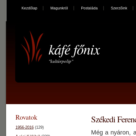
Kezdőlap
Magunkról
Postaláda
Szerzőink
káfé főnix
"kultúrpolip"
Rovatok
Székedi Ferenc
1956-2016
(129)
Még a nyáron, a