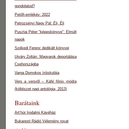
gondolatod?
Petőfi-emlékév: 2022
Petrozsényi Nagy Pál: Éli, Éli
Pusztai Péter "képeskönyve": Elmúlt
napok
Székedi Ferenc dedikált könyvei
Ujváry Zoltán: Magyarok deportálása
Csehországba
Varga Domokos íróiskolája
Vers a versről – Káfé főnix módra
(költészet napi antológia, 2013)
Barátaink
Art’húr Irodalmi Kávéház
Bukaresti Rádió Vélemény rovat