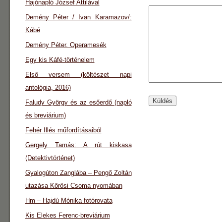
Hajónapló József Attilával
Demény Péter / Ivan Karamazov/:
Kábé
Demény Péter. Operamesék
Egy kis Káfé-történelem
Első versem (költészet napi
antológia, 2016)
Faludy György és az esőerdő (napló
és breviárium)
Fehér Illés műfordításaiból
Gergely Tamás: A rút kiskasa
(Detektivtörténet)
Gyalogúton Zanglába – Pengő Zoltán
utazása Kőrösi Csoma nyomában
Hm – Hajdú Mónika fotórovata
Kis Elekes Ferenc-breviárium