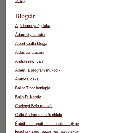
zEtna
Blogtár
A jódeménység foka
Ádám Gyula fotói
Albert Csilla blogja
Áldás az utazóra
Andrassew Iván
Apám, a program működik
Aranytalicska
Bálint Tibor honlapja
Balla D. Károly
Cselényi Béla munkái
Csíki András szerzői oldala
Égből kapott mesék (Egy
légiutaskísérő pazar és szubjektív