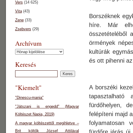
Vers
(14 625)
Vita
(43)
Borszéknek egyk
Zene
(33)
híre. Már elh
Zsebvers
(29)
összetételéből
Archívum
örmények népesít
kultúrák egymás
Archívum
és ott pihenni 
Keresés
"Kiemelt"
A borszéki keze
tapasztalható 
"Dinescu-mania"
fürdőhelyen, d
"Játszani is engedd" (Magyar
felépíteni majd 
Költészet Napja, 2019)
folyamatosan v
A magyar költészettől megihletve –
Brit költők József Attilával
fürdőre járás új