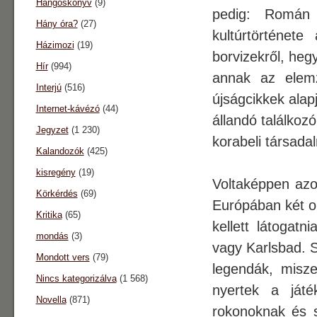
Hangoskönyv
(9)
pedig: Román 
Hány óra?
(27)
kultúrtörténet
Házimozi
(19)
borvizekről, heg
Hír
(994)
annak az elemz
Interjú
(516)
újságcikkek alap
Internet-kávézó
(44)
állandó találkoz
Jegyzet
(1 230)
korabeli társada
Kalandozók
(425)
kisregény
(19)
Voltaképpen az
Körkérdés
(69)
Európában két ol
Kritika
(65)
kellett látogat
mondás
(3)
vagy Karlsbad. S
Mondott vers
(79)
legendák, misz
Nincs kategorizálva
(1 568)
nyertek a játé
Novella
(871)
rokonoknak és 