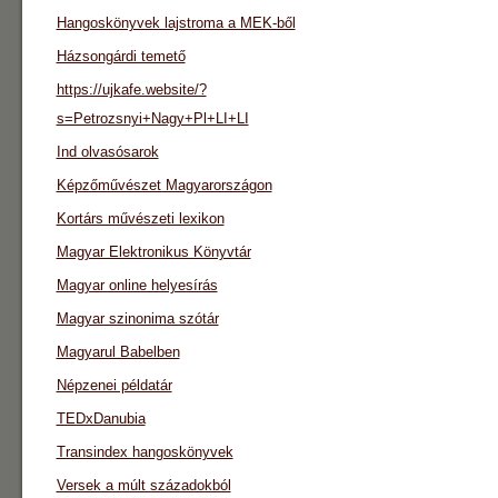
Hangoskönyvek lajstroma a MEK-ből
Házsongárdi temető
https://ujkafe.website/?
s=Petrozsnyi+Nagy+Pl+LI+LI
Ind olvasósarok
Képzőművészet Magyarországon
Kortárs művészeti lexikon
Magyar Elektronikus Könyvtár
Magyar online helyesírás
Magyar szinonima szótár
Magyarul Babelben
Népzenei példatár
TEDxDanubia
Transindex hangoskönyvek
Versek a múlt századokból