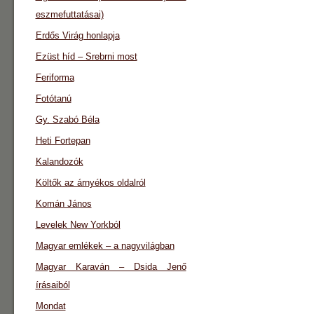
eszmefuttatásai)
Erdős Virág honlapja
Ezüst híd – Srebrni most
Feriforma
Fotótanú
Gy. Szabó Béla
Heti Fortepan
Kalandozók
Költők az árnyékos oldalról
Komán János
Levelek New Yorkból
Magyar emlékek – a nagyvilágban
Magyar Karaván – Dsida Jenő
írásaiból
Mondat