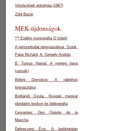
Vitorla-ének antológia (1967)
Zöld Bazár
MEK-újdonságok
*** Erdélyi monográfia (2 kötet)
A nemzettudat tárgyiasulásai. Szerk.
Papp Richárd, A. Gergely András
B. Tomos Hajnal: A mérleg hava
(versek)
Bölöni Domokos: A rablóhús
fogyasztása
Borbándi Gyula: Nyugati magyar
idordalmi lexikon és bibliográfia
Cervantes: Don Quijote de la
Mancha
Debreczeni Éva: A boldogtalan