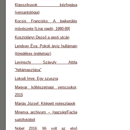
Klasszikusok kézfogása
(versantológia)
Kocsis Francisko: A bajkerülés
művészete [Lírai napló, 1980-89]
Kosztolányi Dezső a pesti utcán
Lendvay Éva: Pokoli árviz hullámain
(töredékes önéletrajz)
Levinschi Szávuly Attila
"feltámasztása"
Lokodi Imre: Egy szuszra
Magyar költészetnapi verscsokor,
2015
Máriás József: Kitépett noteszlapok
Minerva archivum – Igazság/Faclia
sajtófotóiból
Nobel 2016: Mi volt az első