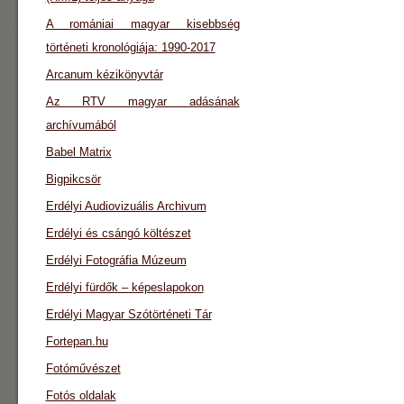
A romániai magyar kisebbség
történeti kronológiája: 1990-2017
Arcanum kézikönyvtár
Az RTV magyar adásának
archívumából
Babel Matrix
Bigpikcsör
Erdélyi Audiovizuális Archivum
Erdélyi és csángó költészet
Erdélyi Fotográfia Múzeum
Erdélyi fürdők – képeslapokon
Erdélyi Magyar Szótörténeti Tár
Fortepan.hu
Fotóművészet
Fotós oldalak