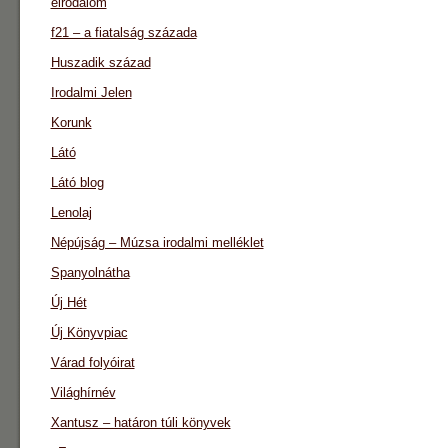
eirodalom
f21 – a fiatalság százada
Huszadik század
Irodalmi Jelen
Korunk
Látó
Látó blog
Lenolaj
Népújság – Múzsa irodalmi melléklet
Spanyolnátha
Új Hét
Új Könyvpiac
Várad folyóirat
Világhírnév
Xantusz – határon túli könyvek