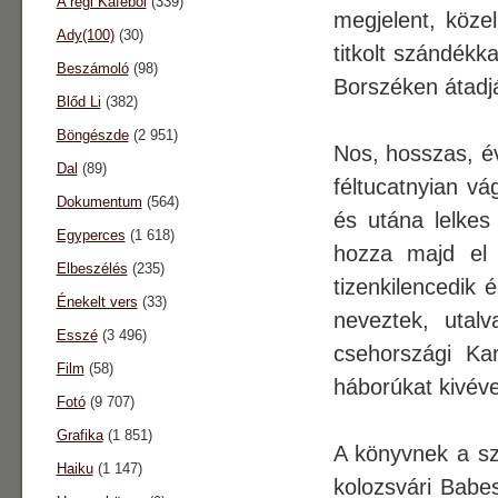
A régi Káféból
(339)
megjelent, köze
Ady(100)
(30)
titkolt szándékk
Beszámoló
(98)
Borszéken átadjá
Blőd Li
(382)
Böngészde
(2 951)
Nos, hosszas, é
Dal
(89)
féltucatnyian vá
Dokumentum
(564)
és utána lelkes
Egyperces
(1 618)
hozza majd el 
Elbeszélés
(235)
tizenkilencedik 
Énekelt vers
(33)
neveztek, utal
Esszé
(3 496)
csehországi Ka
Film
(58)
háborúkat kivéve
Fotó
(9 707)
Grafika
(1 851)
A könyvnek a sz
Haiku
(1 147)
kolozsvári Babe