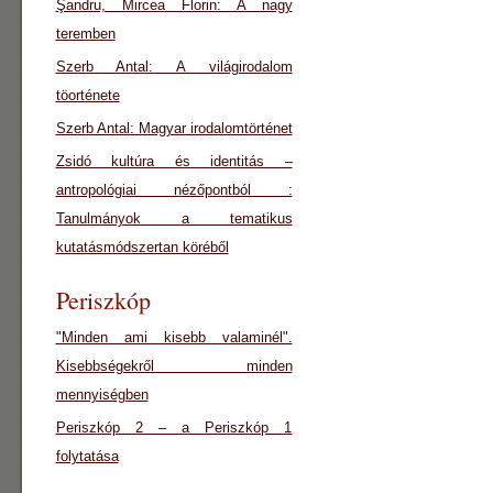
Şandru, Mircea Florin: A nagy
teremben
Szerb Antal: A világirodalom
töorténete
Szerb Antal: Magyar irodalomtörténet
Zsidó kultúra és identitás –
antropológiai nézőpontból :
Tanulmányok a tematikus
kutatásmódszertan köréből
Periszkóp
"Minden ami kisebb valaminél".
Kisebbségekről minden
mennyiségben
Periszkóp 2 – a Periszkóp 1
folytatása