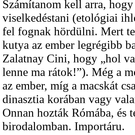
Számítanom kell arra, hogy
viselkedéstani (etológiai ih
fel fognak hördülni. Mert t
kutya az ember legrégibb bar
Zalatnay Cini, hogy „hol va
lenne ma rátok!”). Még a me
az ember, míg a macskát c
dinasztia korában vagy val
Onnan hozták Rómába, és ter
birodalomban. Importáru.