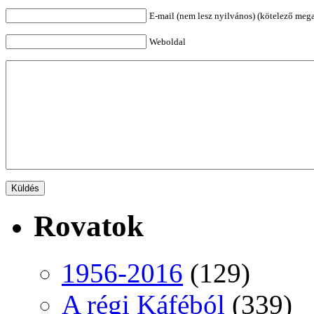
E-mail (nem lesz nyilvános) (kötelező meg
Weboldal
Rovatok
1956-2016
(129)
A régi Káféból
(339)