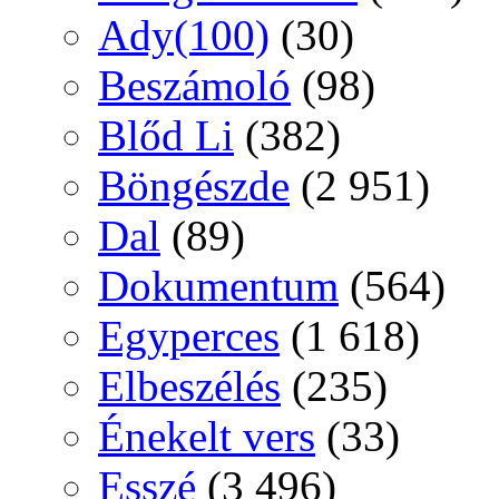
Ady(100)
(30)
Beszámoló
(98)
Blőd Li
(382)
Böngészde
(2 951)
Dal
(89)
Dokumentum
(564)
Egyperces
(1 618)
Elbeszélés
(235)
Énekelt vers
(33)
Esszé
(3 496)