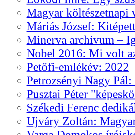
Magyar költészetnapi 
Máriás József: Kitépet
Minerva archivum – Iga
Nobel 2016: Mi volt a
Petőfi-emlékév: 2022
Petrozsényi Nagy Pál: 
Pusztai Péter "képesk
Székedi Ferenc dediká
Ujváry Zoltán: Magyar
Varga Domokos íróisk