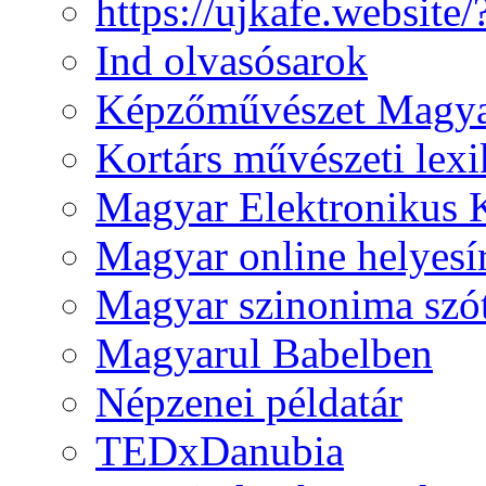
https://ujkafe.websit
Ind olvasósarok
Képzőművészet Magya
Kortárs művészeti lex
Magyar Elektronikus 
Magyar online helyesí
Magyar szinonima szó
Magyarul Babelben
Népzenei példatár
TEDxDanubia