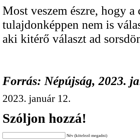
Most veszem észre, hogy a c
tulajdonképpen nem is vála
aki kitérő választ ad sorsd
Forrás: Népújság, 2023. j
2023. január 12.
Szóljon hozzá!
Név (kötelező megadni)