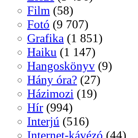
Film
(58)
Fotó
(9 707)
Grafika
(1 851)
Haiku
(1 147)
Hangoskönyv
(9)
Hány óra?
(27)
Házimozi
(19)
Hír
(994)
Interjú
(516)
Internet-kávézó
(44)