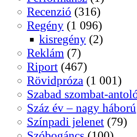
Recenzió
(316)
Regény
(1 096)
kisregény
(2)
Reklám
(7)
Riport
(467)
Rövidpróza
(1 001)
Szabad szombat-antol
Száz év – nagy háború
Színpadi jelenet
(79)
Szóbogáncs
(100)