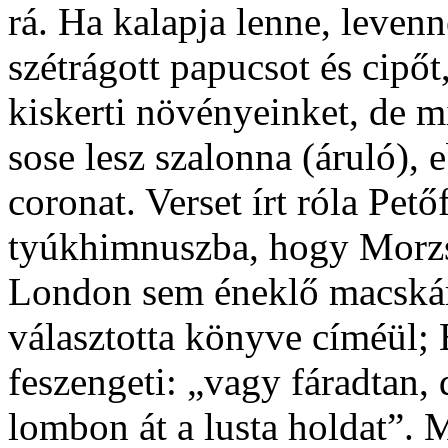
rá. Ha kalapja lenne, levenn
szétrágott papucsot és cipőt,
kiskerti növényeinket, de m
sose lesz szalonna (áruló), 
coronat. Verset írt róla Pető
tyúkhimnuszba, hogy Morzs
London sem éneklő macskáró
választotta könyve címéül; B
feszengeti: „vagy fáradtan,
lombon át a lusta holdat”. 