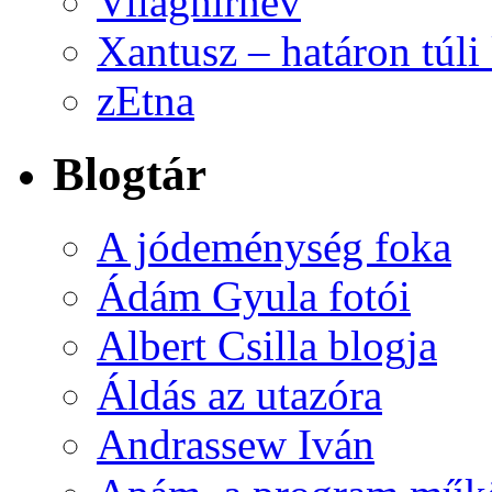
Világhírnév
Xantusz – határon túl
zEtna
Blogtár
A jódeménység foka
Ádám Gyula fotói
Albert Csilla blogja
Áldás az utazóra
Andrassew Iván