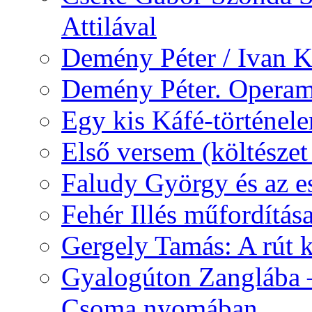
Attilával
Demény Péter / Ivan 
Demény Péter. Opera
Egy kis Káfé-történel
Első versem (költészet
Faludy György és az e
Fehér Illés műfordítás
Gergely Tamás: A rút k
Gyalogúton Zanglába –
Csoma nyomában