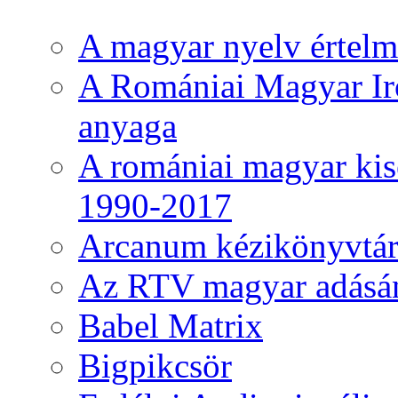
A magyar nyelv értelme
A Romániai Magyar Ir
anyaga
A romániai magyar kise
1990-2017
Arcanum kézikönyvtá
Az RTV magyar adásá
Babel Matrix
Bigpikcsör