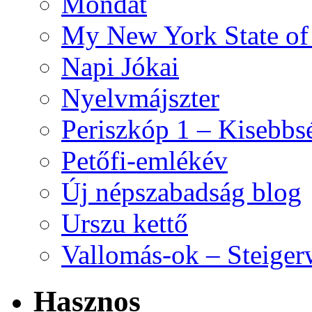
Mondat
My New York State o
Napi Jókai
Nyelvmájszter
Periszkóp 1 – Kisebb
Petőfi-emlékév
Új népszabadság blog
Urszu kettő
Vallomás-ok – Steiger
Hasznos