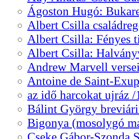
Ágoston Hugó: Bukares
Albert Csilla családre
Albert Csilla: Fényes t
Albert Csilla: Halvány
Andrew Marvell verse
Antoine de Saint-Exup
az idő harcokat ujráz 
Bálint György breviár
Bigonya (mosolygó ma
Cseke Gábor-Szonda S