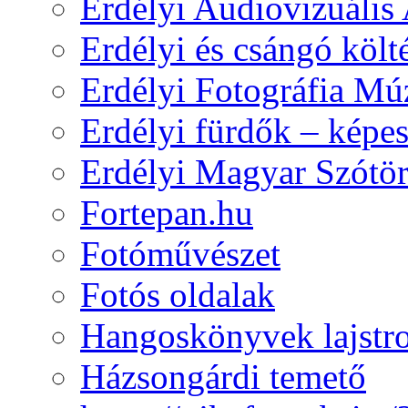
Erdélyi Audiovizuális
Erdélyi és csángó költ
Erdélyi Fotográfia M
Erdélyi fürdők – képe
Erdélyi Magyar Szótör
Fortepan.hu
Fotóművészet
Fotós oldalak
Hangoskönyvek lajst
Házsongárdi temető