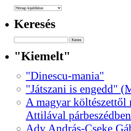
Archívum
Keresés
"Kiemelt"
"Dinescu-mania"
"Játszani is engedd" (
A magyar költészettől 
Attilával párbeszédben
Ady András-Cseke Gáb