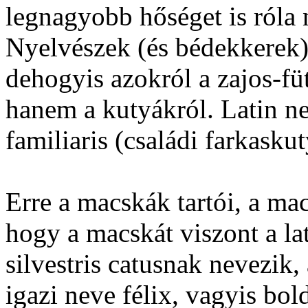
legnagyobb hőséget is róla 
Nyelvészek (és bédekkerek) 
dehogyis azokról a zajos-fü
hanem a kutyákról. Latin n
familiaris (családi farkasku
Erre a macskák tartói, a ma
hogy a macskát viszont a la
silvestris catusnak nevezik,
igazi neve félix, vagyis bo