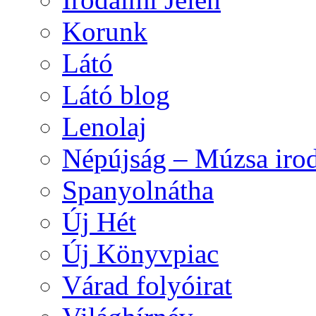
Korunk
Látó
Látó blog
Lenolaj
Népújság – Múzsa irod
Spanyolnátha
Új Hét
Új Könyvpiac
Várad folyóirat