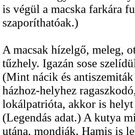
is végül a macska farkára fu
szaporíthatóak.)
A macsak hízelgő, meleg, o
tűzhely. Igazán sose szelíd
(Mint nácik és antiszemiták 
házhoz-helyhez ragaszkodó
lokálpatrióta, akkor is hely
(Legendás adat.) A kutya mi
utána, mondják. Hamis is le