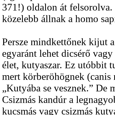
371!) oldalon át felsorolva.
közelebb állnak a homo sap
Persze mindkettőnek kijut a
egyaránt lehet dicsérő vagy
élet, kutyaszar. Ez utóbbit 
mert körberöhögnek (canis 
„Kutyába se vesznek.” De 
Csizmás kandúr a legnagyob
kucsmás vagy csizmás kutya