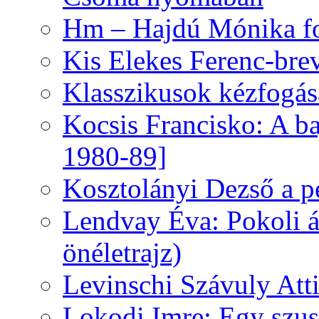
Hm – Hajdú Mónika fo
Kis Elekes Ferenc-bre
Klasszikusok kézfogás
Kocsis Francisko: A ba
1980-89]
Kosztolányi Dezső a pe
Lendvay Éva: Pokoli á
önéletrajz)
Levinschi Szávuly Atti
Lokodi Imre: Egy szus