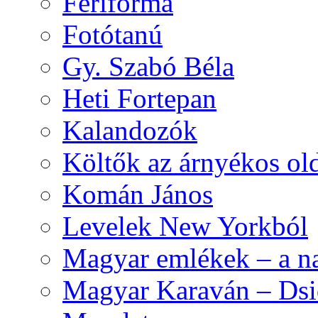
Feriforma
Fotótanú
Gy. Szabó Béla
Heti Fortepan
Kalandozók
Költők az árnyékos old
Komán János
Levelek New Yorkból
Magyar emlékek – a n
Magyar Karaván – Dsid