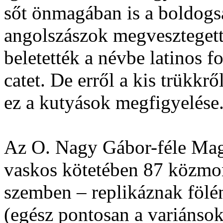
sőt önmagában is a boldogs
angolszászok megvesztegett
beletették a névbe latinos 
catet. De erről a kis trükk
ez a kutyások megfigyelése.
Az O. Nagy Gábor-féle Mag
vaskos kötetében 87 közmon
szemben – replikáznak fölé
(egész pontosan a variánso