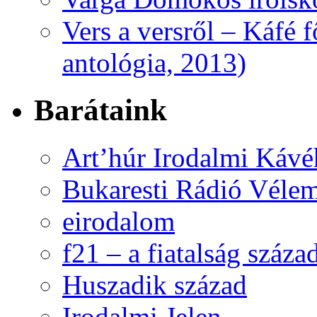
Vers a versről – Káfé 
antológia, 2013)
Barátaink
Art’húr Irodalmi Kávé
Bukaresti Rádió Vélem
eirodalom
f21 – a fiatalság száza
Huszadik század
Irodalmi Jelen