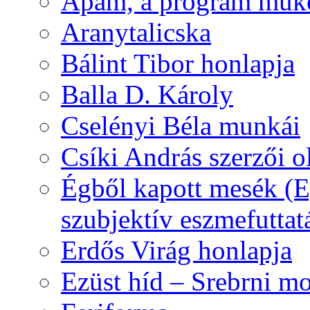
Apám, a program műk
Aranytalicska
Bálint Tibor honlapja
Balla D. Károly
Cselényi Béla munkái
Csíki András szerzői o
Égből kapott mesék (Eg
szubjektív eszmefuttat
Erdős Virág honlapja
Ezüst híd – Srebrni mo