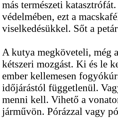
más természeti katasztrófá
védelmében, ezt a macskafél
viselkedésükkel. Sőt a petár
A kutya megköveteli, még az
kétszeri mozgást. Ki és le ke
ember kellemesen fogyókúrá
időjárástól függetlenül. Va
menni kell. Vihető a vonat
járművön. Pórázzal vagy pór