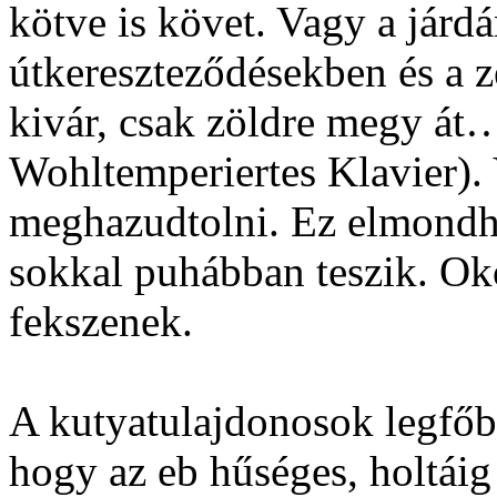
kötve is követ. Vagy a járd
útkereszteződésekben és a ze
kivár, csak zöldre megy át…
Wohltemperiertes Klavier).
meghazudtolni. Ez elmondha
sokkal puhábban teszik. Ok
fekszenek.
A kutyatulajdonosok legfőbb
hogy az eb hűséges, holtáig