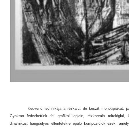
Kedvenc technikája a rézkarc, de készít monotípiákat, paszt
Gyakran fedezhetünk fel grafikai lapjain, rézkarcain mitológiai, ku
dinamikus, hangsúlyos ellentétekre épülő kompozíciók ezek, amely