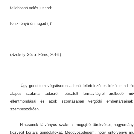
fellobbanó valós jussod:
főnix-lényű önmagad (!)”
(Székely Géza: Főnix, 2016.)
Úgy gondolom végsősoron a fenti feltételezések közül mind ráil
alapos szakmai tudásról, letisztult formavilágról árulkodó m
ellentmondásai és azok szorításában vergődő embertársainak
szembeszökően.
Nincsenek látványos szakmai megújító törekvései, hagyományos 
közvetít kortárs gondolatokat. Meggyőződésem, hogy öntörvényű műv