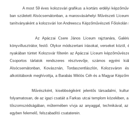
A most 59 éves kolozsvári grafikus a kortárs erdélyi képzőművés
ban született Alsócsernátonban, a marosvásárhelyi Művészeti Líceumb
tanítványaként a kolozsvári Ion Andreescu Képzőművészeti Főiskolán s
Az Apáczai Csere János Líceum rajztanára, Galériájána
könyvillusztrátor, festő. Olykor módszertani írásokat, verseket közöl, 
nyakában tüntet Kolozsvár főterén az Apáczai Líceum képzőművészet
Csoportos tárlatok rendszeres résztvevője, számos egyéni kiáll
Alsócsernátonban, Kovásznán, Tordaszentlászlón, Kolozsváron é
alkotótáborok meghívottja, a Barabás Miklós Céh és a Magyar Képzőm
Művészként, kisebbségiként jelentős társadalmi, kulturális 
folyamatosan, de az igazi csatáit a Farkas utcai templom közelében, a
tőszomszédságában, műtermében vívja az anyaggal, technikával, az 
egyben felemelő, felszabadító csataterein.