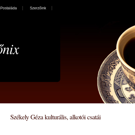
Postaláda
Szerzőink
őnix
Székely Géza kulturális, alkotói csatái