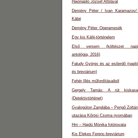
Hajónapló József Attilával
Demény Péter / Ivan Karamazov/:
Kábé
Demény Péter. Operamesék
Egy kis Káfé-történelem
Első versem (költészet napi
antológia, 2016)
Faludy György és az esőerdő (napló
és breviárium)
Fehér Illés műfordításaiból
Gergely Tamás: A rút kiskasa
(Detektivtörténet)
Gyalogúton Zanglába – Pengő Zoltán
utazása Kőrösi Csoma nyomában
Hm – Hajdú Mónika fotórovata
Kis Elekes Ferenc-breviárium