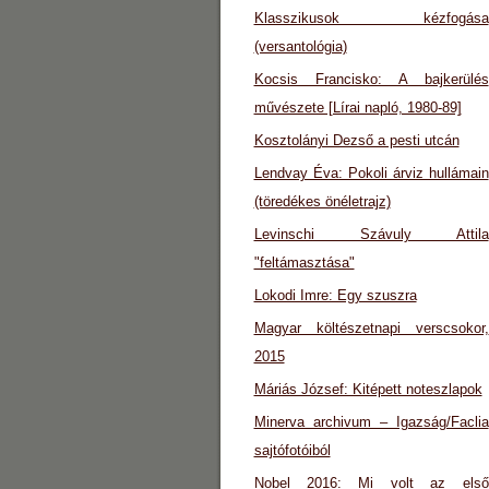
Klasszikusok kézfogása
(versantológia)
Kocsis Francisko: A bajkerülés
művészete [Lírai napló, 1980-89]
Kosztolányi Dezső a pesti utcán
Lendvay Éva: Pokoli árviz hullámain
(töredékes önéletrajz)
Levinschi Szávuly Attila
"feltámasztása"
Lokodi Imre: Egy szuszra
Magyar költészetnapi verscsokor,
2015
Máriás József: Kitépett noteszlapok
Minerva archivum – Igazság/Faclia
sajtófotóiból
Nobel 2016: Mi volt az első