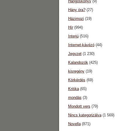
Hangoskönyv
(9)
Hány óra?
(27)
Házimozi
(19)
Hír
(994)
Interjú
(516)
Internet-kávézó
(44)
Jegyzet
(1 230)
Kalandozók
(425)
kisregény
(19)
Körkérdés
(69)
Kritika
(65)
mondás
(3)
Mondott vers
(79)
Nincs kategorizálva
(1 569)
Novella
(871)