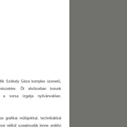
lik Székely Géza komplex üzenetű,
űvészetére. Őt elsősorban korunk
 a sorsa ízgatja nyilvánvalóan,
grafikai műfajokkal, technikákkal
ei nélkül szegényebb lenne erdélyi