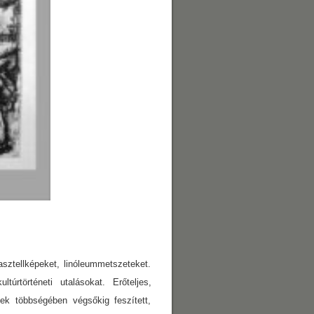
ellképeket, linóleummetszeteket.
ltúrtörténeti utalásokat. Erőteljes,
ek többségében végsőkig feszített,