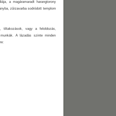
gédiája, a magáramaradt harangtorony
ványba, zűrzavarba sodródott templom
iltakozások, vagy a feloldozás,
 munkák. A lázadás szinte minden
re: