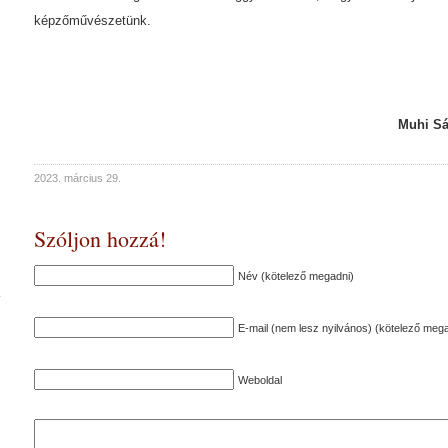
képzőművészetünk.
Muhi S
2023. március 29.
Szóljon hozzá!
Név (kötelező megadni)
E-mail (nem lesz nyilvános) (kötelező mega
Weboldal