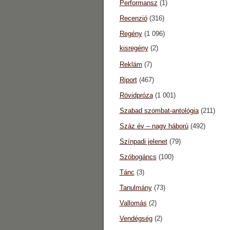
Performansz
(1)
Recenzió
(316)
Regény
(1 096)
kisregény
(2)
Reklám
(7)
Riport
(467)
Rövidpróza
(1 001)
Szabad szombat-antológia
(211)
Száz év – nagy háború
(492)
Színpadi jelenet
(79)
Szóbogáncs
(100)
Tánc
(3)
Tanulmány
(73)
Vallomás
(2)
Vendégség
(2)