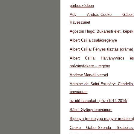
párbeszédben
Ady András-Cseke Gábor:
Kávészünet
Ágoston Hugó: Bukaresti élet, képek
Albert Csilla családregénye
Albert Csilla: Fényes tisztás (dráma)
Albert Csilla: Halványvörös és
halványfekete – regény
Andrew Marvell versei
Antoine de Saint-Exupéry: Citadella-
breviárium
az idő harcokat ujráz /1914-2014/
Bálint György breviárium
Bigonya (mosolygó magyar irodalom)
Cseke Gábor-Szonda Szabolcs: