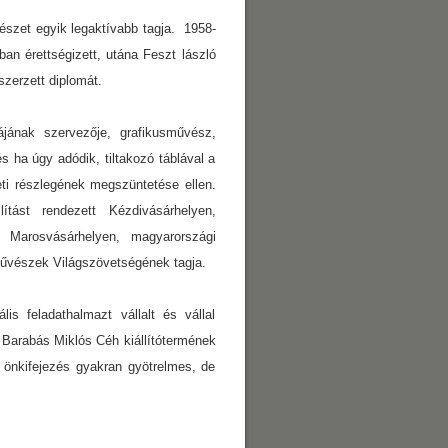
zet egyik legaktívabb tagja. 1958-
an érettségizett, utána Feszt lászló
zerzett diplomát.
k szervezője, grafikusművész,
és ha úgy adódik, tiltakozó táblával a
i részlegének megszüntetése ellen.
ítást rendezett Kézdivásárhelyen,
s Marosvásárhelyen, magyarországi
űvészek Világszövetségének tagja.
feladathalmazt vállalt és vállal
 Barabás Miklós Céh kiállítótermének
önkifejezés gyakran gyötrelmes, de