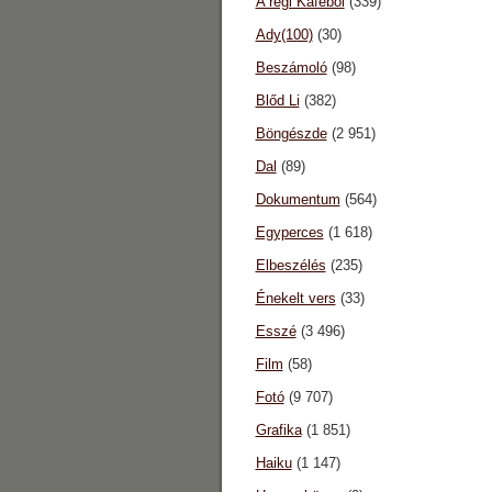
A régi Káféból
(339)
Ady(100)
(30)
Beszámoló
(98)
Blőd Li
(382)
Böngészde
(2 951)
Dal
(89)
Dokumentum
(564)
Egyperces
(1 618)
Elbeszélés
(235)
Énekelt vers
(33)
Esszé
(3 496)
Film
(58)
Fotó
(9 707)
Grafika
(1 851)
Haiku
(1 147)