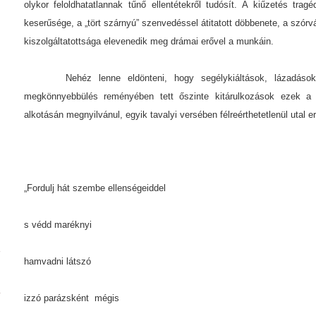
olykor feloldhatatlannak tűnő ellentétekről tudósít. A kiűzetés tra
keserűsége, a „tört szárnyú” szenvedéssel átitatott döbbenete, a szór
kiszolgáltatottsága elevenedik meg drámai erővel a munkáin.
Nehéz lenne eldönteni, hogy segélykiáltások, lázadások, t
megkönnyebbülés reményében tett őszinte kitárulkozások ezek a
alkotásán megnyilvánul, egyik tavalyi versében félreérthetetlenül utal er
„Fordulj hát szembe ellenségeiddel
s védd maréknyi
hamvadni látszó
izzó parázsként mégis