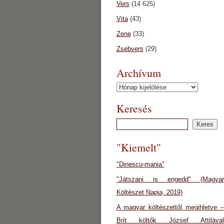
Vers
(14 625)
Vita
(43)
Zene
(33)
Zsebvers
(29)
Archívum
Archívum
Keresés
"Kiemelt"
"Dinescu-mania"
"Játszani is engedd" (Magyar
Költészet Napja, 2019)
A magyar költészettől megihletve –
Brit költők József Attilával