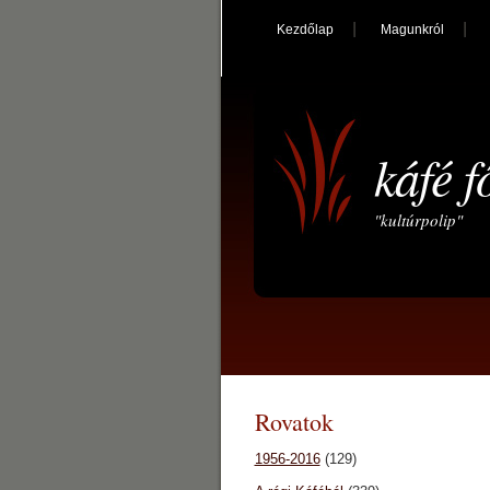
Kezdőlap
Magunkról
káfé f
"kultúrpolip"
Rovatok
1956-2016
(129)