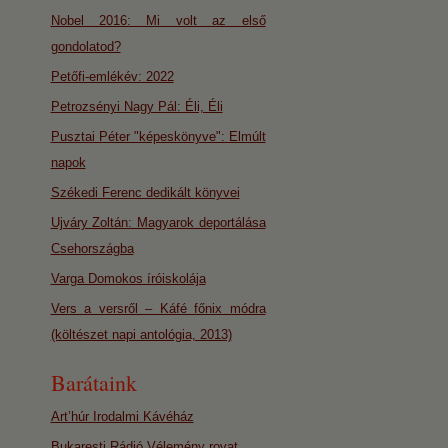
Nobel 2016: Mi volt az első
gondolatod?
Petőfi-emlékév: 2022
Petrozsényi Nagy Pál: Éli, Éli
Pusztai Péter "képeskönyve": Elmúlt
napok
Székedi Ferenc dedikált könyvei
Ujváry Zoltán: Magyarok deportálása
Csehországba
Varga Domokos íróiskolája
Vers a versről – Káfé főnix módra
(költészet napi antológia, 2013)
Barátaink
Art’húr Irodalmi Kávéház
Bukaresti Rádió Vélemény rovat