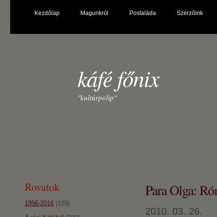
Kezdőlap
Magunkról
Postaláda
Szerzőink
káfé főnix
"kultúrpolip"
Rovatok
Para Olga: R
1956-2016
(129)
2010. 03. 26.