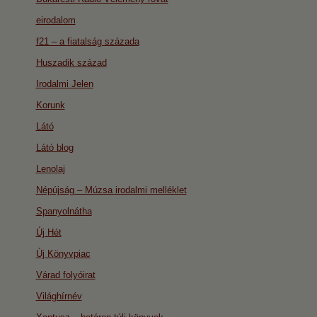
eirodalom
f21 – a fiatalság százada
Huszadik század
Irodalmi Jelen
Korunk
Látó
Látó blog
Lenolaj
Népújság – Múzsa irodalmi melléklet
Spanyolnátha
Új Hét
Új Könyvpiac
Várad folyóirat
Világhírnév