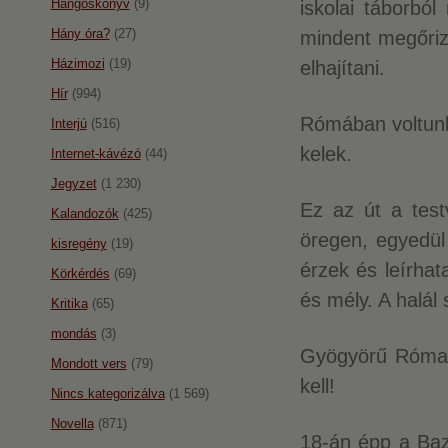
Hangoskönyv
(9)
iskolai táborbó
Hány óra?
(27)
mindent megőri
Házimozi
(19)
elhajítani.
Hír
(994)
Rómában voltunk
Interjú
(516)
kelek.
Internet-kávézó
(44)
Jegyzet
(1 230)
Ez az út a test
Kalandozók
(425)
öregen, egyedül 
kisregény
(19)
érzek és leírhat
Körkérdés
(69)
és mély. A halál
Kritika
(65)
mondás
(3)
Gyögyörű Róma. D
Mondott vers
(79)
kell!
Nincs kategorizálva
(1 569)
Novella
(871)
18-án épp a Bazi