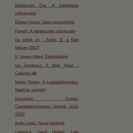
Debreczeni Éva: A boldogtalan
tollhercegnő
Elekes Ferenc: Isteni szemmérték
Fregoly: A hasbeszélés művészete
Így költök én – Április 11. a Káfé
főnixen (2017)
II. Veress Albert: Életszilánkok
Ion Dumbrava: A fehér őrház –
Cantonul alb
Kenéz Ferenc: A szabadulóművész.
Napló és vers(ek)
Keszthelyi György:
Csendéletmezsgyén. (Versek, 2010-
2013)
Kuthy Lajos: Hazai rejtelmek
Lawrence, David Herbert: Lady