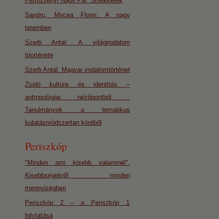
Petrozsényi Nagy Pál: Smekkerek
Şandru, Mircea Florin: A nagy
teremben
Szerb Antal: A világirodalom
töorténete
Szerb Antal: Magyar irodalomtörténet
Zsidó kultúra és identitás –
antropológiai nézőpontból :
Tanulmányok a tematikus
kutatásmódszertan köréből
Periszkóp
"Minden ami kisebb valaminél".
Kisebbségekről minden
mennyiségben
Periszkóp 2 – a Periszkóp 1
folytatása