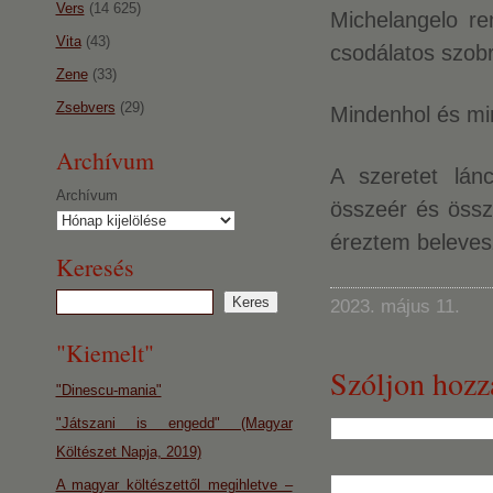
Vers
(14 625)
Michelangelo r
Vita
(43)
csodálatos szobr
Zene
(33)
Zsebvers
(29)
Mindenhol és mi
Archívum
A szeretet lán
Archívum
összeér és össze
éreztem beleves
Keresés
2023. május 11.
"Kiemelt"
Szóljon hozz
"Dinescu-mania"
"Játszani is engedd" (Magyar
Költészet Napja, 2019)
A magyar költészettől megihletve –