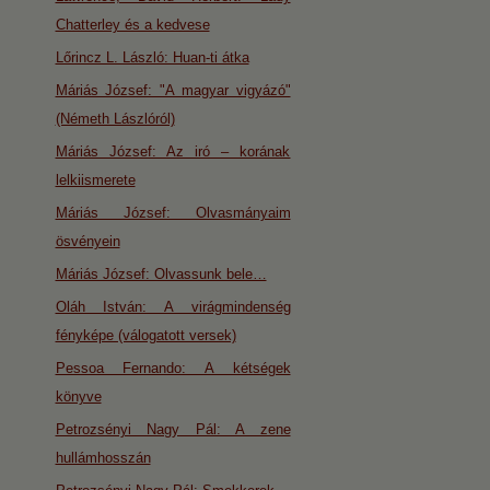
Chatterley és a kedvese
Lőrincz L. László: Huan-ti átka
Máriás József: "A magyar vigyázó"
(Németh Lászlóról)
Máriás József: Az iró – korának
lelkiismerete
Máriás József: Olvasmányaim
ösvényein
Máriás József: Olvassunk bele…
Oláh István: A virágmindenség
fényképe (válogatott versek)
Pessoa Fernando: A kétségek
könyve
Petrozsényi Nagy Pál: A zene
hullámhosszán