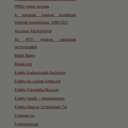
(RMIL) teljes anyaga
A romániai magyar kisebbség
történeti kronológiája: 1990-2017
Arcanum kézikönyvtár
Az RTV magyar adásának
archívumából
Babel Matrix
Bigpikcsör
Erdélyi Audiovizuális Archivum
Erdélyi és csángó költészet
Erdélyi Fotográfia Múzeum
Erdélyi fürdők – képeslapokon
Erdélyi Magyar Szótörténeti Tár
Fortepan.hu
Fotóművészet