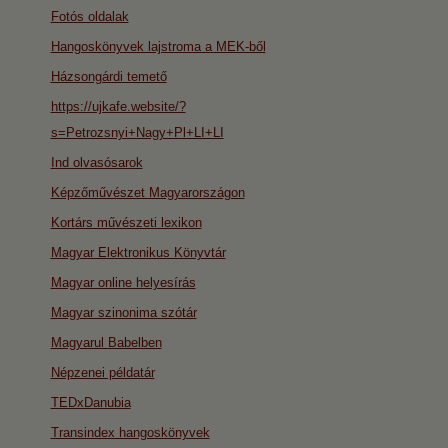
Fotós oldalak
Hangoskönyvek lajstroma a MEK-ből
Házsongárdi temető
https://ujkafe.website/?
s=Petrozsnyi+Nagy+Pl+LI+LI
Ind olvasósarok
Képzőművészet Magyarországon
Kortárs művészeti lexikon
Magyar Elektronikus Könyvtár
Magyar online helyesírás
Magyar szinonima szótár
Magyarul Babelben
Népzenei példatár
TEDxDanubia
Transindex hangoskönyvek