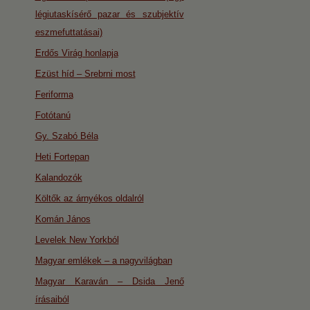
légiutaskísérő pazar és szubjektív
eszmefuttatásai)
Erdős Virág honlapja
Ezüst híd – Srebrni most
Feriforma
Fotótanú
Gy. Szabó Béla
Heti Fortepan
Kalandozók
Költők az árnyékos oldalról
Komán János
Levelek New Yorkból
Magyar emlékek – a nagyvilágban
Magyar Karaván – Dsida Jenő
írásaiból