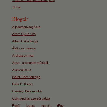
Xantusz – határon túli könyvek
zEtna
Blogtár
A jódeménység foka
Ádám Gyula fotói
Albert Csilla blogja
Áldás az utazóra
Andrassew Iván
Apám, a program működik
Aranytalicska
Bálint Tibor honlapja
Balla D. Károly
Cselényi Béla munkái
Csíki András szerzői oldala
Égből kapott mesék (Egy