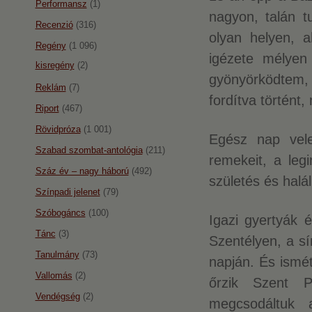
Performansz
(1)
nagyon, talán t
Recenzió
(316)
olyan helyen, a
Regény
(1 096)
igézete mélyen
kisregény
(2)
gyönyörködtem,
Reklám
(7)
fordítva történt,
Riport
(467)
Rövidpróza
(1 001)
Egész nap vele
Szabad szombat-antológia
(211)
remekeit, a leg
Száz év – nagy háború
(492)
születés és halá
Színpadi jelenet
(79)
Szóbogáncs
(100)
Igazi gyertyák 
Tánc
(3)
Szentélyen, a sí
Tanulmány
(73)
napján. És ismét
Vallomás
(2)
őrzik Szent P
Vendégség
(2)
megcsodáltuk 