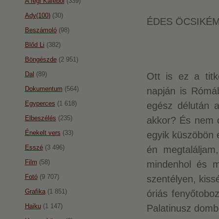
A régi Káféból
(339)
Ady(100)
(30)
ÉDES ÖCSIKÉM
Beszámoló
(98)
Blőd Li
(382)
Böngészde
(2 951)
Dal
(89)
Ott is ez a titk
Dokumentum
(564)
napján is Rómáb
Egyperces
(1 618)
egész délután
Elbeszélés
(235)
akkor? És nem c
Énekelt vers
(33)
egyik küszöbön e
Esszé
(3 496)
én megtaláljam,
Film
(58)
mindenhol és 
Fotó
(9 707)
szentélyen, kiss
Grafika
(1 851)
óriás fenyőtoboz
Haiku
(1 147)
Palatinusz dombo