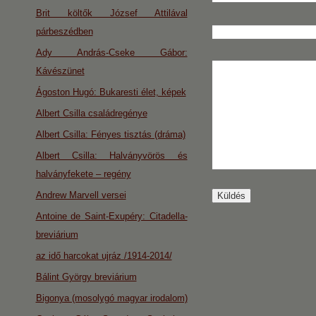
Brit költők József Attilával
párbeszédben
Ady András-Cseke Gábor:
Kávészünet
Ágoston Hugó: Bukaresti élet, képek
Albert Csilla családregénye
Albert Csilla: Fényes tisztás (dráma)
Albert Csilla: Halványvörös és
halványfekete – regény
Andrew Marvell versei
Antoine de Saint-Exupéry: Citadella-
breviárium
az idő harcokat ujráz /1914-2014/
Bálint György breviárium
Bigonya (mosolygó magyar irodalom)