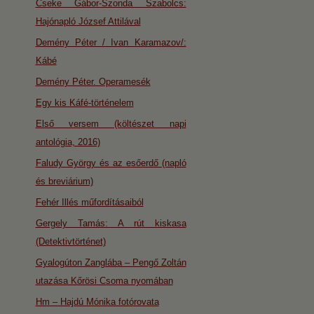
Cseke Gábor-Szonda Szabolcs:
Hajónapló József Attilával
Demény Péter / Ivan Karamazov/:
Kábé
Demény Péter. Operamesék
Egy kis Káfé-történelem
Első versem (költészet napi
antológia, 2016)
Faludy György és az esőerdő (napló
és breviárium)
Fehér Illés műfordításaiból
Gergely Tamás: A rút kiskasa
(Detektivtörténet)
Gyalogúton Zanglába – Pengő Zoltán
utazása Kőrösi Csoma nyomában
Hm – Hajdú Mónika fotórovata