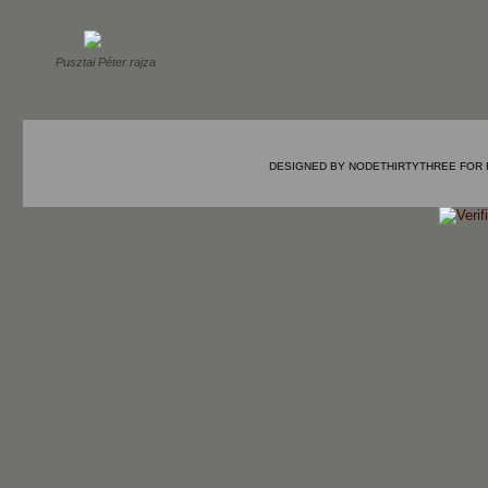
Pusztai Péter rajza
DESIGNED BY
NODETHIRTYTHREE
FOR