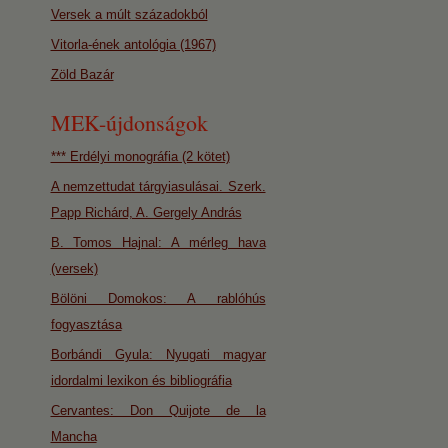
Versek a múlt századokból
Vitorla-ének antológia (1967)
Zöld Bazár
MEK-újdonságok
*** Erdélyi monográfia (2 kötet)
A nemzettudat tárgyiasulásai. Szerk.
Papp Richárd, A. Gergely András
B. Tomos Hajnal: A mérleg hava
(versek)
Bölöni Domokos: A rablóhús
fogyasztása
Borbándi Gyula: Nyugati magyar
idordalmi lexikon és bibliográfia
Cervantes: Don Quijote de la
Mancha