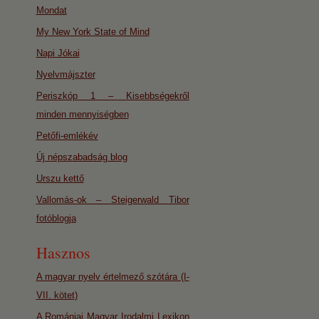
Mondat
My New York State of Mind
Napi Jókai
Nyelvmájszter
Periszkóp 1 – Kisebbségekről
minden mennyiségben
Petőfi-emlékév
Új népszabadság blog
Urszu kettő
Vallomás-ok – Steigerwald Tibor
fotóblogja
Hasznos
A magyar nyelv értelmező szótára (I-
VII. kötet)
A Romániai Magyar Irodalmi Lexikon