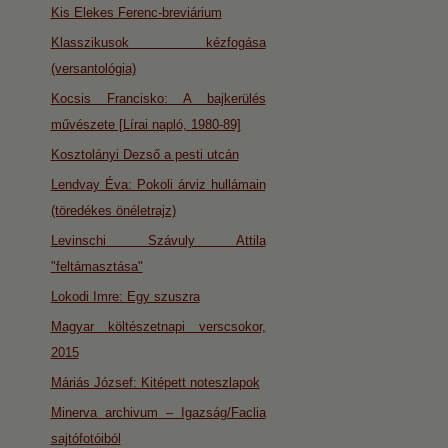
Kis Elekes Ferenc-breviárium
Klasszikusok kézfogása
(versantológia)
Kocsis Francisko: A bajkerülés
művészete [Lírai napló, 1980-89]
Kosztolányi Dezső a pesti utcán
Lendvay Éva: Pokoli árviz hullámain
(töredékes önéletrajz)
Levinschi Szávuly Attila
"feltámasztása"
Lokodi Imre: Egy szuszra
Magyar költészetnapi verscsokor,
2015
Máriás József: Kitépett noteszlapok
Minerva archivum – Igazság/Faclia
sajtófotóiból