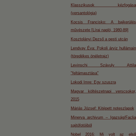
Klasszikusok kézfogása
(versantológia)
Kocsis Francisko: A bajkerülés
művészete [Lírai napló, 1980-89]
Kosztolányi Dezső a pesti utcán
Lendvay Éva: Pokoli árviz hullámain
(töredékes önéletrajz)
Levinschi Szávuly Attila
"feltámasztása"
Lokodi Imre: Egy szuszra
Magyar költészetnapi verscsokor,
2015
Máriás József: Kitépett noteszlapok
Minerva archivum – Igazság/Faclia
sajtófotóiból
Nobel 2016: Mi volt az első