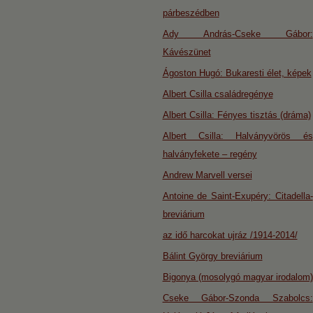
párbeszédben
Ady András-Cseke Gábor:
Kávészünet
Ágoston Hugó: Bukaresti élet, képek
Albert Csilla családregénye
Albert Csilla: Fényes tisztás (dráma)
Albert Csilla: Halványvörös és
halványfekete – regény
Andrew Marvell versei
Antoine de Saint-Exupéry: Citadella-
breviárium
az idő harcokat ujráz /1914-2014/
Bálint György breviárium
Bigonya (mosolygó magyar irodalom)
Cseke Gábor-Szonda Szabolcs: