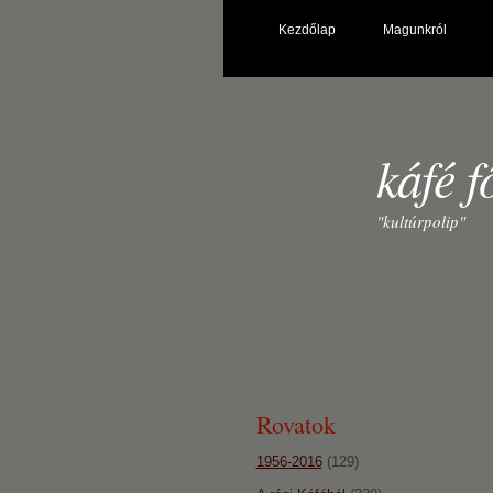
Kezdőlap
Magunkról
káfé f
"kultúrpolip"
Rovatok
1956-2016
(129)