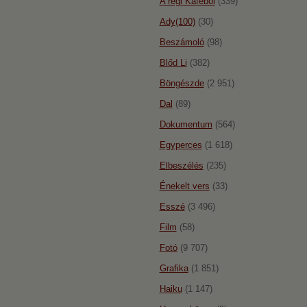
A régi Káféból
(339)
Ady(100)
(30)
Beszámoló
(98)
Blőd Li
(382)
Böngészde
(2 951)
Dal
(89)
Dokumentum
(564)
Egyperces
(1 618)
Elbeszélés
(235)
Énekelt vers
(33)
Esszé
(3 496)
Film
(58)
Fotó
(9 707)
Grafika
(1 851)
Haiku
(1 147)