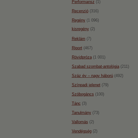
Performansz
(1)
Recenzió
(316)
Regény
(1 096)
kisregény
(2)
Reklám
(7)
Riport
(467)
Rövidpróza
(1 001)
Szabad szombat-antológia
(211)
Száz év – nagy háború
(492)
Színpadi jelenet
(79)
Szóbogáncs
(100)
Tánc
(3)
Tanulmány
(73)
Vallomás
(2)
Vendégség
(2)