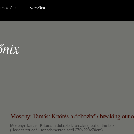
Postaláda
Szerzőink
őnix
Mosonyi Tamás: Kitörés a dobozból/ breaking out o
Mosonyi Tamás: Kitörés a dobozból/ breaking out of the box
(Hegesztett acél, rozsdamentes acél 270x220x70cm)