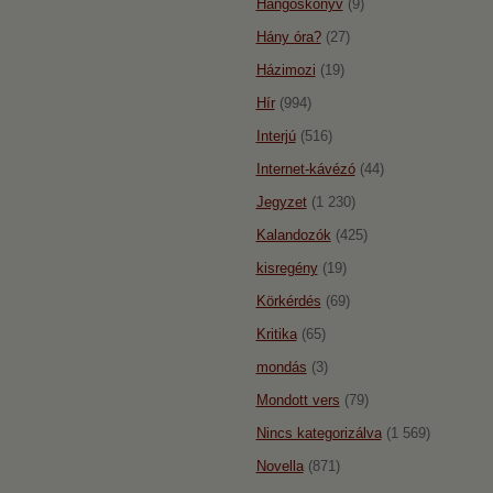
Hangoskönyv
(9)
Hány óra?
(27)
Házimozi
(19)
Hír
(994)
Interjú
(516)
Internet-kávézó
(44)
Jegyzet
(1 230)
Kalandozók
(425)
kisregény
(19)
Körkérdés
(69)
Kritika
(65)
mondás
(3)
Mondott vers
(79)
Nincs kategorizálva
(1 569)
Novella
(871)