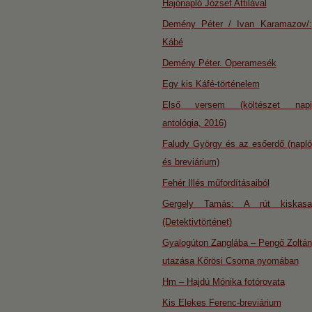
Hajónapló József Attilával
Demény Péter / Ivan Karamazov/:
Kábé
Demény Péter. Operamesék
Egy kis Káfé-történelem
Első versem (költészet napi
antológia, 2016)
Faludy György és az esőerdő (napló
és breviárium)
Fehér Illés műfordításaiból
Gergely Tamás: A rút kiskasa
(Detektivtörténet)
Gyalogúton Zanglába – Pengő Zoltán
utazása Kőrösi Csoma nyomában
Hm – Hajdú Mónika fotórovata
Kis Elekes Ferenc-breviárium