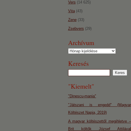
Vers
(14 625)
Vita
(43)
Zene
(33)
Zsebvers
(29)
Archívum
Archívum
Keresés
"Kiemelt"
"Dinescu-mania"
"Játszani is engedd" (Magyar
Költészet Napja, 2019)
A magyar költészettől megihletve –
Brit költők József Attilával