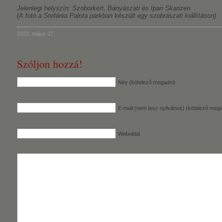
Jelenlegi helyszín: Szoborkert, Bányászati és Ipari Skanzen
(A fotó a Stefánia Palota parkban készült egy szobrászati kiállításon)
2023. május 27.
Szóljon hozzá!
Név (kötelező megadni)
E-mail (nem lesz nyilvános) (kötelező mega
Weboldal