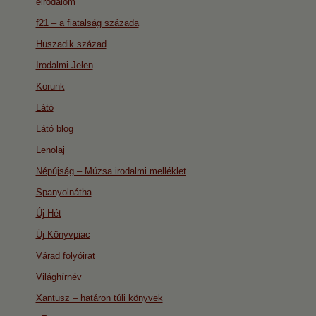
eirodalom
f21 – a fiatalság százada
Huszadik század
Irodalmi Jelen
Korunk
Látó
Látó blog
Lenolaj
Népújság – Múzsa irodalmi melléklet
Spanyolnátha
Új Hét
Új Könyvpiac
Várad folyóirat
Világhírnév
Xantusz – határon túli könyvek