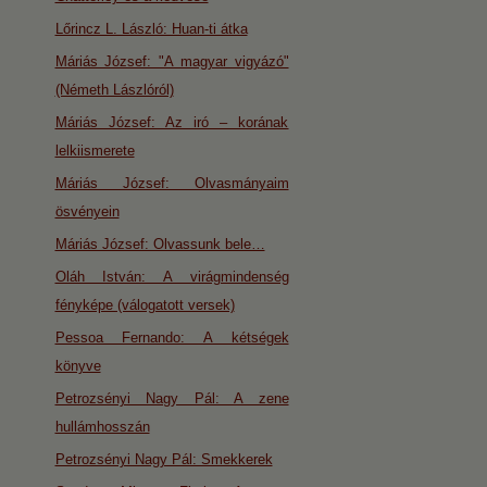
Lőrincz L. László: Huan-ti átka
Máriás József: "A magyar vigyázó"
(Németh Lászlóról)
Máriás József: Az iró – korának
lelkiismerete
Máriás József: Olvasmányaim
ösvényein
Máriás József: Olvassunk bele…
Oláh István: A virágmindenség
fényképe (válogatott versek)
Pessoa Fernando: A kétségek
könyve
Petrozsényi Nagy Pál: A zene
hullámhosszán
Petrozsényi Nagy Pál: Smekkerek