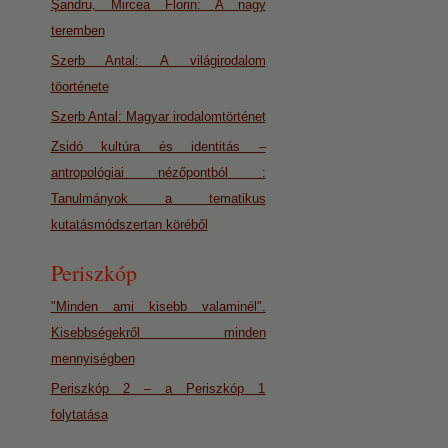
Şandru, Mircea Florin: A nagy
teremben
Szerb Antal: A világirodalom
töorténete
Szerb Antal: Magyar irodalomtörténet
Zsidó kultúra és identitás –
antropológiai nézőpontból :
Tanulmányok a tematikus
kutatásmódszertan köréből
Periszkóp
"Minden ami kisebb valaminél".
Kisebbségekről minden
mennyiségben
Periszkóp 2 – a Periszkóp 1
folytatása