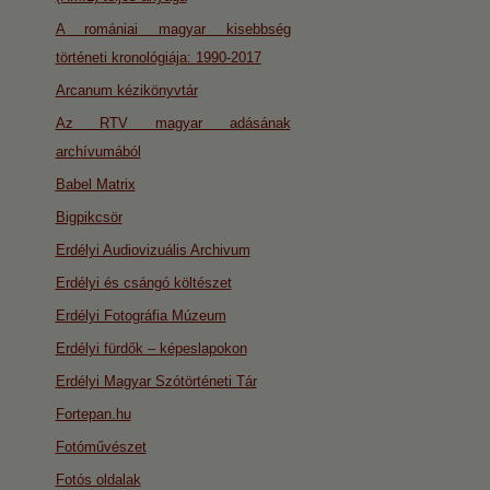
A romániai magyar kisebbség
történeti kronológiája: 1990-2017
Arcanum kézikönyvtár
Az RTV magyar adásának
archívumából
Babel Matrix
Bigpikcsör
Erdélyi Audiovizuális Archivum
Erdélyi és csángó költészet
Erdélyi Fotográfia Múzeum
Erdélyi fürdők – képeslapokon
Erdélyi Magyar Szótörténeti Tár
Fortepan.hu
Fotóművészet
Fotós oldalak