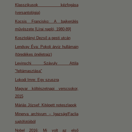
Klasszikusok kézfogása
(versantológia)
Kocsis Francisko: A bajkerülés
művészete [Lírai napló, 1980-89]
Kosztolányi Dezső a pesti utcán
Lendvay Éva: Pokoli árviz hullámain
(töredékes önéletrajz)
Levinschi Szávuly Attila
"feltámasztása"
Lokodi Imre: Egy szuszra
Magyar költészetnapi verscsokor,
2015
Máriás József: Kitépett noteszlapok
Minerva archivum – Igazság/Faclia
sajtófotóiból
Nobel 2016: Mi volt az első