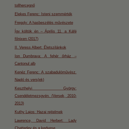
tollhercegnő
Elekes Ferenc: Isteni szemmérték
Fregoly: A hasbeszélés művészete
Így költök én – Április 11. a Káfé
főnixen (2017)
II. Veress Albert: Életszilánkok
Ion Dumbrava: A fehér őrház –
Cantonul alb
Kenéz Ferenc: A szabadulóművész.
Napló és vers(ek)
Keszthelyi György:
Csendéletmezsgyén. (Versek, 2010-
2013)
Kuthy Lajos: Hazai rejtelmek
Lawrence, David Herbert: Lady
Chatterley és a kedvese