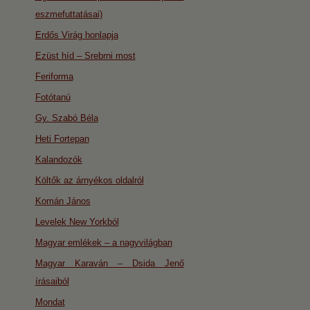
eszmefuttatásai)
Erdős Virág honlapja
Ezüst híd – Srebrni most
Feriforma
Fotótanú
Gy. Szabó Béla
Heti Fortepan
Kalandozók
Költők az árnyékos oldalról
Komán János
Levelek New Yorkból
Magyar emlékek – a nagyvilágban
Magyar Karaván – Dsida Jenő
írásaiból
Mondat