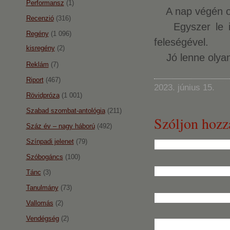
Performansz
(1)
A nap végén ott 
Recenzió
(316)
Egyszer le is 
Regény
(1 096)
feleségével.
kisregény
(2)
Jó lenne olyan
Reklám
(7)
Riport
(467)
2023. június 15.
Rövidpróza
(1 001)
Szabad szombat-antológia
(211)
Szóljon hozz
Száz év – nagy háború
(492)
Színpadi jelenet
(79)
Szóbogáncs
(100)
Tánc
(3)
Tanulmány
(73)
Vallomás
(2)
Vendégség
(2)