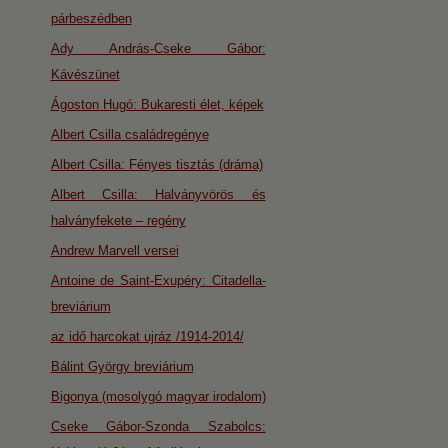
párbeszédben
Ady András-Cseke Gábor:
Kávészünet
Ágoston Hugó: Bukaresti élet, képek
Albert Csilla családregénye
Albert Csilla: Fényes tisztás (dráma)
Albert Csilla: Halványvörös és
halványfekete – regény
Andrew Marvell versei
Antoine de Saint-Exupéry: Citadella-
breviárium
az idő harcokat ujráz /1914-2014/
Bálint György breviárium
Bigonya (mosolygó magyar irodalom)
Cseke Gábor-Szonda Szabolcs: