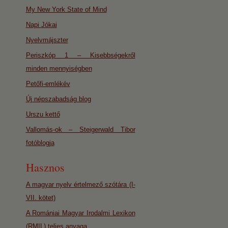
My New York State of Mind
Napi Jókai
Nyelvmájszter
Periszkóp 1 – Kisebbségekről
minden mennyiségben
Petőfi-emlékév
Új népszabadság blog
Urszu kettő
Vallomás-ok – Steigerwald Tibor
fotóblogja
Hasznos
A magyar nyelv értelmező szótára (I-
VII. kötet)
A Romániai Magyar Irodalmi Lexikon
(RMIL) teljes anyaga