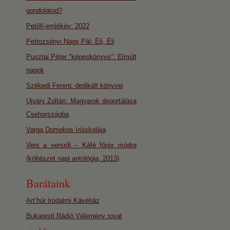
gondolatod?
Petőfi-emlékév: 2022
Petrozsényi Nagy Pál: Éli, Éli
Pusztai Péter "képeskönyve": Elmúlt
napok
Székedi Ferenc dedikált könyvei
Ujváry Zoltán: Magyarok deportálása
Csehországba
Varga Domokos íróiskolája
Vers a versről – Káfé főnix módra
(költészet napi antológia, 2013)
Barátaink
Art’húr Irodalmi Kávéház
Bukaresti Rádió Vélemény rovat