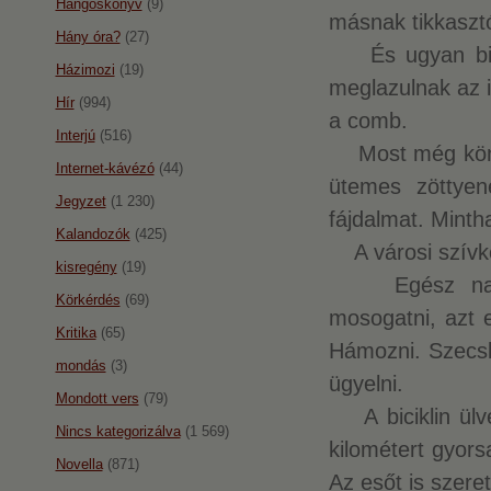
Hangoskönyv
(9)
másnak tikkasztó
Hány óra?
(27)
És ugyan bizony
Házimozi
(19)
meglazulnak az i
Hír
(994)
a comb.
Interjú
(516)
Most még könnye
Internet-kávézó
(44)
ütemes zöttyen
Jegyzet
(1 230)
fájdalmat. Minth
Kalandozók
(425)
A városi szívkó
kisregény
(19)
Egész napja 
Körkérdés
(69)
mosogatni, azt e
Kritika
(65)
Hámozni. Szecská
mondás
(3)
ügyelni.
Mondott vers
(79)
A biciklin ülve 
Nincs kategorizálva
(1 569)
kilométert gyors
Novella
(871)
Az esőt is szeret