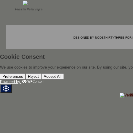
Pusztai Péter rajza
DESIGNED BY
NODETHIRTYTHREE
FOR