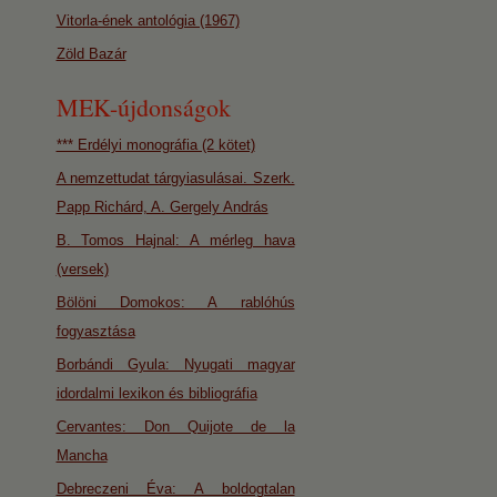
Vitorla-ének antológia (1967)
Zöld Bazár
MEK-újdonságok
*** Erdélyi monográfia (2 kötet)
A nemzettudat tárgyiasulásai. Szerk.
Papp Richárd, A. Gergely András
B. Tomos Hajnal: A mérleg hava
(versek)
Bölöni Domokos: A rablóhús
fogyasztása
Borbándi Gyula: Nyugati magyar
idordalmi lexikon és bibliográfia
Cervantes: Don Quijote de la
Mancha
Debreczeni Éva: A boldogtalan