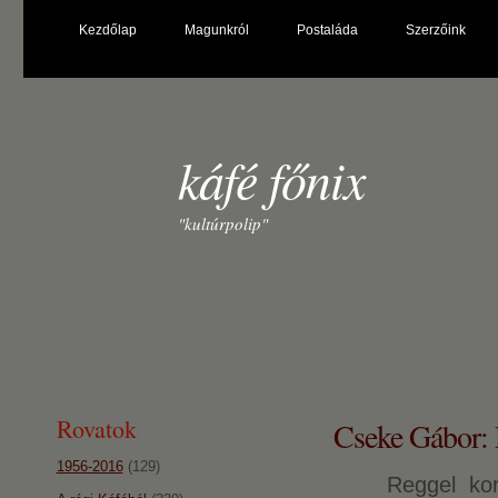
Kezdőlap
Magunkról
Postaláda
Szerzőink
káfé főnix
"kultúrpolip"
Rovatok
Cseke Gábor:
1956-2016
(129)
Reggel korán i