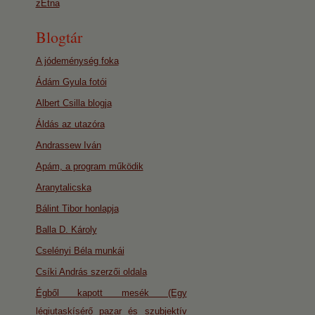
zEtna
Blogtár
A jódeménység foka
Ádám Gyula fotói
Albert Csilla blogja
Áldás az utazóra
Andrassew Iván
Apám, a program működik
Aranytalicska
Bálint Tibor honlapja
Balla D. Károly
Cselényi Béla munkái
Csíki András szerzői oldala
Égből kapott mesék (Egy
légiutaskísérő pazar és szubjektív