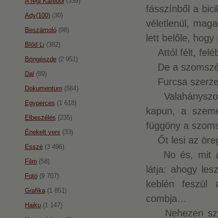
A régi Káféból
(339)
fásszínből a bici
Ady(100)
(30)
véletlenül, mag
Beszámoló
(98)
lett belőle, hogy
Blőd Li
(382)
Attól félt, fel
Böngészde
(2 951)
De a szomszéd 
Dal
(89)
Furcsa szerzet
Dokumentum
(564)
Valahányszor k
Egyperces
(1 618)
kapun, a szeme 
Elbeszélés
(235)
függöny a szoms
Énekelt vers
(33)
Őt lesi az öre
Esszé
(3 496)
No és, mit árt
Film
(58)
látja: ahogy les
Fotó
(9 707)
keblén feszül 
Grafika
(1 851)
combja…
Haiku
(1 147)
Nehezen szokt