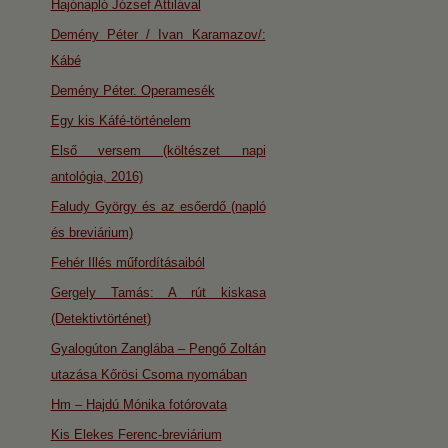
Hajónapló József Attilával
Demény Péter / Ivan Karamazov/:
Kábé
Demény Péter. Operamesék
Egy kis Káfé-történelem
Első versem (költészet napi
antológia, 2016)
Faludy György és az esőerdő (napló
és breviárium)
Fehér Illés műfordításaiból
Gergely Tamás: A rút kiskasa
(Detektivtörténet)
Gyalogúton Zanglába – Pengő Zoltán
utazása Kőrösi Csoma nyomában
Hm – Hajdú Mónika fotórovata
Kis Elekes Ferenc-breviárium