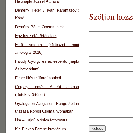
Hajónapló József Attilával
Demény Péter / Ivan Karamazov/:
Szóljon hozz
Kábé
Demény Péter. Operamesék
Egy kis Káfé-történelem
Első versem (költészet napi
antológia, 2016)
Faludy György és az esőerdő (napló
és breviárium)
Fehér Illés műfordításaiból
Gergely Tamás: A rút kiskasa
(Detektivtörténet)
Gyalogúton Zanglába – Pengő Zoltán
utazása Kőrösi Csoma nyomában
Hm – Hajdú Mónika fotórovata
Kis Elekes Ferenc-breviárium