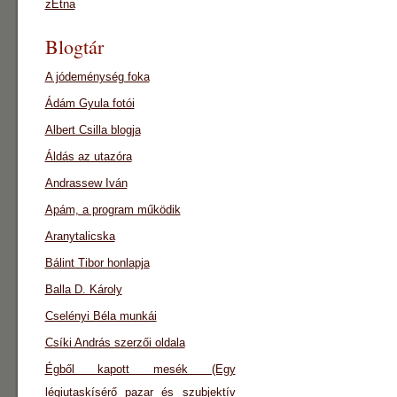
zEtna
Blogtár
A jódeménység foka
Ádám Gyula fotói
Albert Csilla blogja
Áldás az utazóra
Andrassew Iván
Apám, a program működik
Aranytalicska
Bálint Tibor honlapja
Balla D. Károly
Cselényi Béla munkái
Csíki András szerzői oldala
Égből kapott mesék (Egy
légiutaskísérő pazar és szubjektív