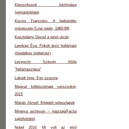
Klasszikusok kézfogása
(versantológia)
Kocsis Francisko: A bajkerülés
művészete [Lírai napló, 1980-89]
Kosztolányi Dezső a pesti utcán
Lendvay Éva: Pokoli árviz hullámain
(töredékes önéletrajz)
Levinschi Szávuly Attila
"feltámasztása"
Lokodi Imre: Egy szuszra
Magyar költészetnapi verscsokor,
2015
Máriás József: Kitépett noteszlapok
Minerva archivum – Igazság/Faclia
sajtófotóiból
Nobel 2016: Mi volt az első