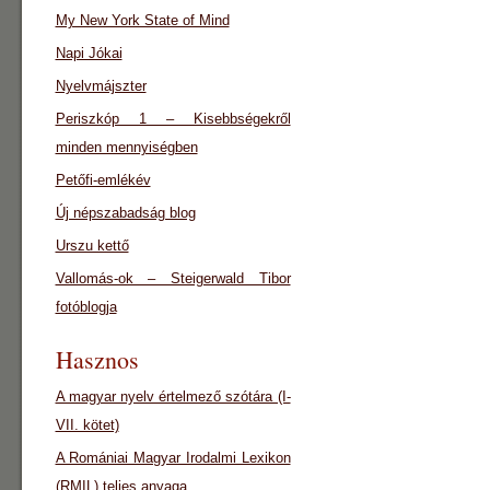
My New York State of Mind
Napi Jókai
Nyelvmájszter
Periszkóp 1 – Kisebbségekről
minden mennyiségben
Petőfi-emlékév
Új népszabadság blog
Urszu kettő
Vallomás-ok – Steigerwald Tibor
fotóblogja
Hasznos
A magyar nyelv értelmező szótára (I-
VII. kötet)
A Romániai Magyar Irodalmi Lexikon
(RMIL) teljes anyaga