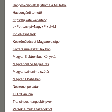
Hangoskönyvek lajstroma a MEK-ből
Házsongárdi temető
https://ujkafe.website/?
s=Petrozsnyi+Nagy+Pl+LI+LI
Ind olvasósarok
Képzőművészet Magyarországon
Kortárs művészeti lexikon
Magyar Elektronikus Könyvtár
Magyar online helyesírás
Magyar szinonima szótár
Magyarul Babelben
Népzenei példatár
TEDxDanubia
Transindex hangoskönyvek
Versek a múlt századokból