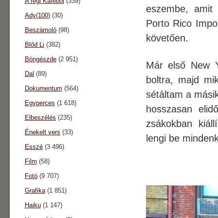
A régi Káféból
(339)
eszembe, amit 
Ady(100)
(30)
Porto Rico Impor
Beszámoló
(98)
követően.
Blőd Li
(382)
Böngészde
(2 951)
Már első New Yo
Dal
(89)
boltra, majd mi
Dokumentum
(564)
sétáltam a másik
Egyperces
(1 618)
hosszasan elid
Elbeszélés
(235)
zsákokban kiáll
Énekelt vers
(33)
lengi be mindenk
Esszé
(3 496)
Film
(58)
Fotó
(9 707)
Grafika
(1 851)
Haiku
(1 147)