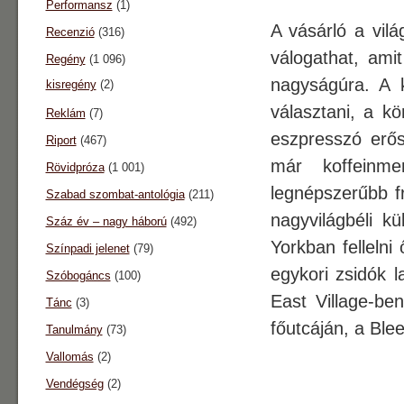
Performansz
(1)
A vásárló a vil
Recenzió
(316)
válogathat, ami
Regény
(1 096)
nagyságúra. A k
kisregény
(2)
választani, a kö
Reklám
(7)
eszpresszó erő
Riport
(467)
már koffeinme
Rövidpróza
(1 001)
legnépszerűbb fr
Szabad szombat-antológia
(211)
nagyvilágbéli 
Száz év – nagy háború
(492)
Yorkban fellelni
Színpadi jelenet
(79)
egykori zsidók 
Szóbogáncs
(100)
East Village-be
Tánc
(3)
főutcáján, a Ble
Tanulmány
(73)
Vallomás
(2)
Vendégség
(2)