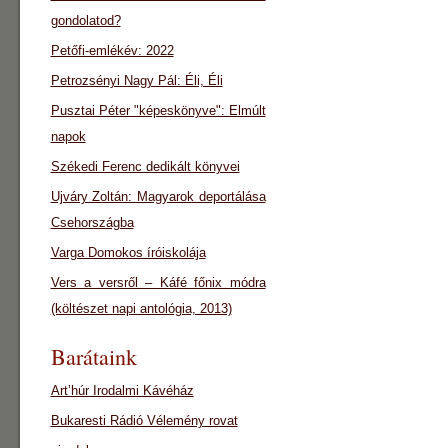
gondolatod?
Petőfi-emlékév: 2022
Petrozsényi Nagy Pál: Éli, Éli
Pusztai Péter "képeskönyve": Elmúlt
napok
Székedi Ferenc dedikált könyvei
Ujváry Zoltán: Magyarok deportálása
Csehországba
Varga Domokos íróiskolája
Vers a versről – Káfé főnix módra
(költészet napi antológia, 2013)
Barátaink
Art’húr Irodalmi Kávéház
Bukaresti Rádió Vélemény rovat