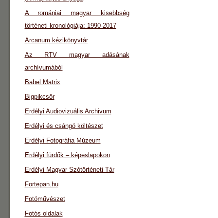
A romániai magyar kisebbség
történeti kronológiája: 1990-2017
Arcanum kézikönyvtár
Az RTV magyar adásának
archívumából
Babel Matrix
Bigpikcsör
Erdélyi Audiovizuális Archivum
Erdélyi és csángó költészet
Erdélyi Fotográfia Múzeum
Erdélyi fürdők – képeslapokon
Erdélyi Magyar Szótörténeti Tár
Fortepan.hu
Fotóművészet
Fotós oldalak