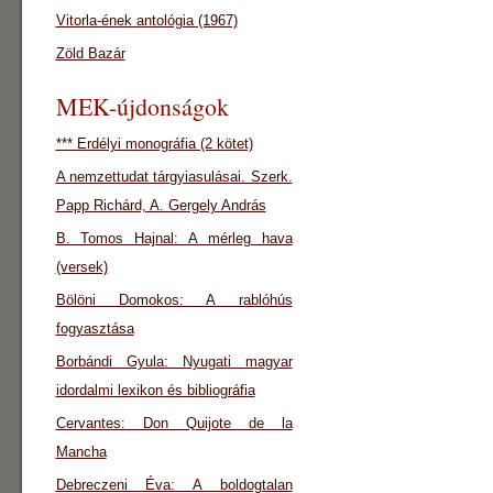
Vitorla-ének antológia (1967)
Zöld Bazár
MEK-újdonságok
*** Erdélyi monográfia (2 kötet)
A nemzettudat tárgyiasulásai. Szerk.
Papp Richárd, A. Gergely András
B. Tomos Hajnal: A mérleg hava
(versek)
Bölöni Domokos: A rablóhús
fogyasztása
Borbándi Gyula: Nyugati magyar
idordalmi lexikon és bibliográfia
Cervantes: Don Quijote de la
Mancha
Debreczeni Éva: A boldogtalan