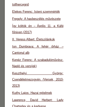
tollhercegnő
Elekes Ferenc: Isteni szemmérték
Fregoly: A hasbeszélés művészete
Így költök én – Április 11. a Káfé
főnixen (2017)
II. Veress Albert: Életszilánkok
Ion Dumbrava: A fehér őrház –
Cantonul alb
Kenéz Ferenc: A szabadulóművész.
Napló és vers(ek)
Keszthelyi György:
Csendéletmezsgyén. (Versek, 2010-
2013)
Kuthy Lajos: Hazai rejtelmek
Lawrence, David Herbert: Lady
Chatterley és a kedvese