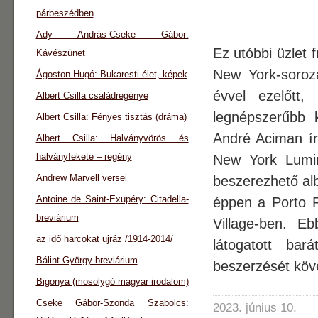
párbeszédben
Ady András-Cseke Gábor:
Ez utóbbi üzlet 
Kávészünet
New York-soroz
Ágoston Hugó: Bukaresti élet, képek
évvel ezelőtt
Albert Csilla családregénye
legnépszerűbb k
Albert Csilla: Fényes tisztás (dráma)
André Aciman ír
Albert Csilla: Halványvörös és
halványfekete – regény
New York Lumin
Andrew Marvell versei
beszerezhető al
Antoine de Saint-Exupéry: Citadella-
éppen a Porto R
breviárium
Village-ben. E
az idő harcokat ujráz /1914-2014/
látogatott bar
Bálint György breviárium
beszerzését köv
Bigonya (mosolygó magyar irodalom)
Cseke Gábor-Szonda Szabolcs:
2023. június 10.