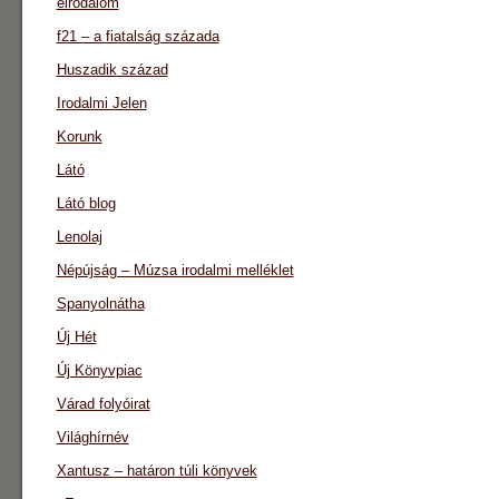
eirodalom
f21 – a fiatalság százada
Huszadik század
Irodalmi Jelen
Korunk
Látó
Látó blog
Lenolaj
Népújság – Múzsa irodalmi melléklet
Spanyolnátha
Új Hét
Új Könyvpiac
Várad folyóirat
Világhírnév
Xantusz – határon túli könyvek