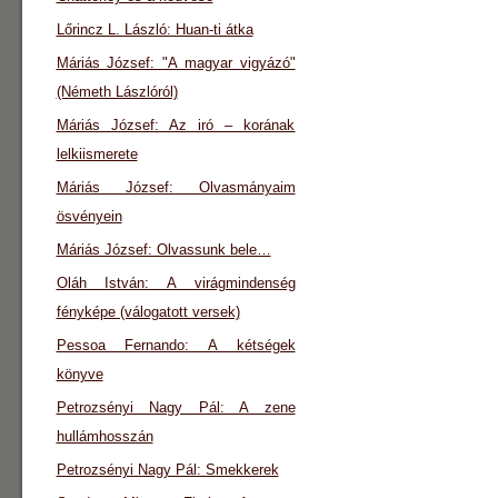
Lőrincz L. László: Huan-ti átka
Máriás József: "A magyar vigyázó"
(Németh Lászlóról)
Máriás József: Az iró – korának
lelkiismerete
Máriás József: Olvasmányaim
ösvényein
Máriás József: Olvassunk bele…
Oláh István: A virágmindenség
fényképe (válogatott versek)
Pessoa Fernando: A kétségek
könyve
Petrozsényi Nagy Pál: A zene
hullámhosszán
Petrozsényi Nagy Pál: Smekkerek