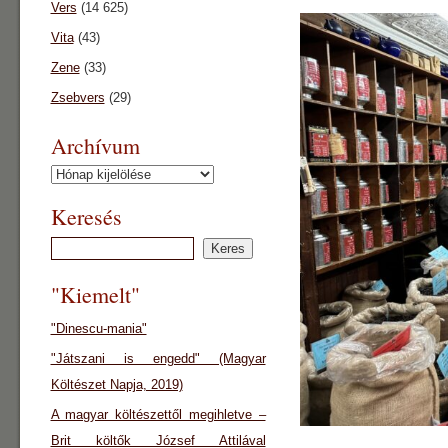
Vers
(14 625)
Vita
(43)
Zene
(33)
Zsebvers
(29)
Archívum
Archívum
Keresés
"Kiemelt"
"Dinescu-mania"
"Játszani is engedd" (Magyar
Költészet Napja, 2019)
A magyar költészettől megihletve –
Brit költők József Attilával