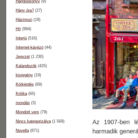
Hangoskönyv
(9)
Hány óra?
(27)
Házimozi
(19)
Hír
(994)
Interjú
(516)
Internet-kávézó
(44)
Jegyzet
(1 230)
Kalandozók
(425)
kisregény
(19)
Körkérdés
(69)
Kritika
(65)
mondás
(3)
Mondott vers
(79)
Az 1907-ben lé
Nincs kategorizálva
(1 569)
harmadik generác
Novella
(871)