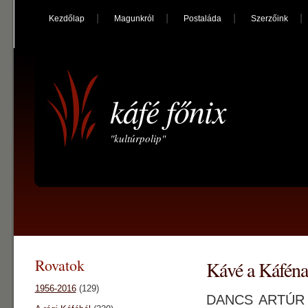
Kezdőlap
Magunkról
Postaláda
Szerzőink
káfé főnix
"kultúrpolip"
Rovatok
Kávé a Káfé
1956-2016
(129)
DANCS ARTÚR „