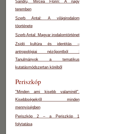
Şandru, Mircea Florin: A nagy
teremben
Szerb Antal: A világirodalom
töorténete
Szerb Antal: Magyar irodalomtörténet
Zsidó kultúra és identitás –
antropológiai nézőpontból :
Tanulmányok a tematikus
kutatásmódszertan köréből
Periszkóp
"Minden ami kisebb valaminél".
Kisebbségekről minden
mennyiségben
Periszkóp 2 – a Periszkóp 1
folytatása