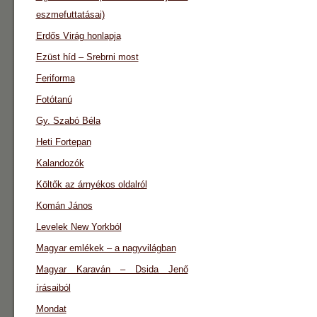
eszmefuttatásai)
Erdős Virág honlapja
Ezüst híd – Srebrni most
Feriforma
Fotótanú
Gy. Szabó Béla
Heti Fortepan
Kalandozók
Költők az árnyékos oldalról
Komán János
Levelek New Yorkból
Magyar emlékek – a nagyvilágban
Magyar Karaván – Dsida Jenő
írásaiból
Mondat