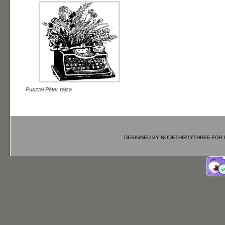
Pusztai Péter rajza
DESIGNED BY
NODETHIRTYTHREE
FOR