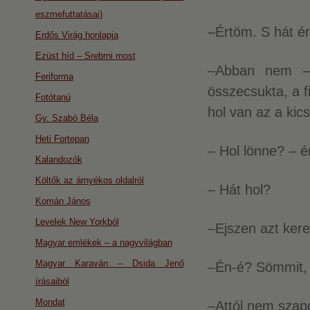
eszmefuttatásai)
–Értöm. S hát é
Erdős Virág honlapja
Ezüst híd – Srebrni most
–Abban nem – 
Feriforma
összecsukta, a f
Fotótanú
hol van az a kic
Gy. Szabó Béla
Heti Fortepan
– Hol lönne? – é
Kalandozók
Költők az árnyékos oldalról
– Hát hol?
Komán János
Levelek New Yorkból
–Ejszen azt kere
Magyar emlékek – a nagyvilágban
Magyar Karaván – Dsida Jenő
–Én-é? Sömmit,
írásaiból
Mondat
–Attól nem szap