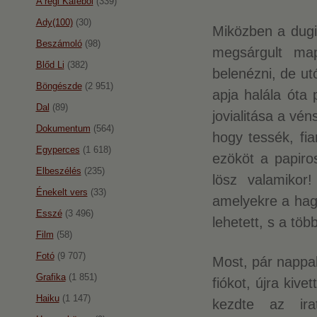
A régi Káféból
(339)
Ady(100)
(30)
Miközben a dugi
Beszámoló
(98)
megsárgult map
Blőd Li
(382)
belenézni, de ut
Böngészde
(2 951)
apja halála óta 
Dal
(89)
jovialitása a vé
Dokumentum
(564)
hogy tessék, fi
Egyperces
(1 618)
ezököt a papiro
Elbeszélés
(235)
lösz valamikor!
Énekelt vers
(33)
amelyekre a hagy
Esszé
(3 496)
lehetett, s a töb
Film
(58)
Fotó
(9 707)
Most, pár nappal
Grafika
(1 851)
fiókot, újra kive
Haiku
(1 147)
kezdte az ira