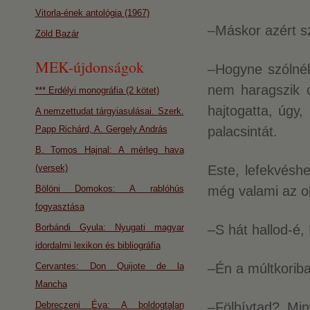
Vitorla-ének antológia (1967)
–Máskor azért s
Zöld Bazár
MEK-újdonságok
–Hogyne szólnék
nem haragszik o
*** Erdélyi monográfia (2 kötet)
hajtogatta, úgy
A nemzettudat tárgyiasulásai. Szerk.
Papp Richárd, A. Gergely András
palacsintát.
B. Tomos Hajnal: A mérleg hava
(versek)
Este, lefekvéshe
Bölöni Domokos: A rablóhús
még valami az ol
fogyasztása
Borbándi Gyula: Nyugati magyar
–S hát hallod-é, 
idordalmi lexikon és bibliográfia
Cervantes: Don Quijote de la
–Én a múltkoriba
Mancha
Debreczeni Éva: A boldogtalan
–Fölhívtad? Mi