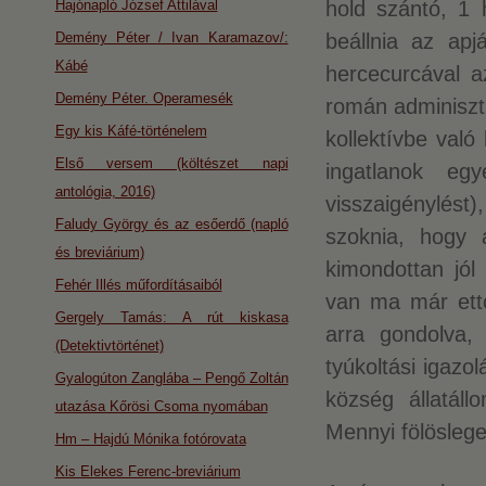
Hajónapló József Attilával
hold szántó, 1 h
Demény Péter / Ivan Karamazov/:
beállnia az apj
Kábé
hercecurcával 
Demény Péter. Operamesék
román adminiszt
Egy kis Káfé-történelem
kollektívbe való
Első versem (költészet napi
ingatlanok eg
antológia, 2016)
visszaigénylést)
Faludy György és az esőerdő (napló
szoknia, hogy 
és breviárium)
kimondottan jól 
Fehér Illés műfordításaiból
van ma már ettő
Gergely Tamás: A rút kiskasa
arra gondolva,
(Detektivtörténet)
tyúkoltási igazo
Gyalogúton Zanglába – Pengő Zoltán
község állatál
utazása Kőrösi Csoma nyomában
Mennyi fölösleg
Hm – Hajdú Mónika fotórovata
Kis Elekes Ferenc-breviárium