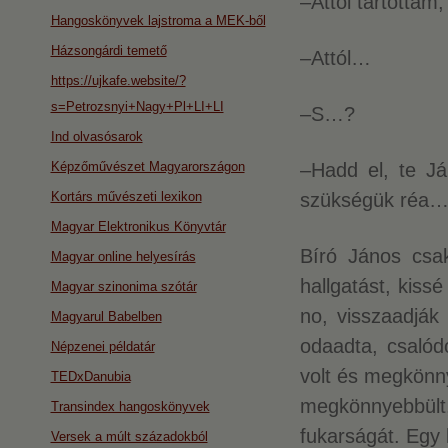
–Attól tartottam
Hangoskönyvek lajstroma a MEK-ből
Házsongárdi temető
–Attól…
https://ujkafe.website/?
s=Petrozsnyi+Nagy+Pl+LI+LI
–S…?
Ind olvasósarok
Képzőművészet Magyarországon
–Hadd el, te Já
Kortárs művészeti lexikon
szükségük réa
Magyar Elektronikus Könyvtár
Bíró János csak
Magyar online helyesírás
hallgatást, kis
Magyar szinonima szótár
no, visszaadják
Magyarul Babelben
odaadta, csalódo
Népzenei példatár
volt és megkönny
TEDxDanubia
megkönnyebbült,
Transindex hangoskönyvek
fukarságát. Egy 
Versek a múlt századokból