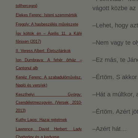
tollhercegnő
vágott közbe az 
Elekes Ferenc: Isteni szemmérték
Fregoly: A hasbeszélés művészete
–Lehet, hogy 
Így költök én – Április 11. a Káfé
főnixen (2017)
–Nem vagy te ol
II. Veress Albert: Életszilánkok
–Ez más, te Já
Ion Dumbrava: A fehér őrház –
Cantonul alb
–Értöm. S akko
Kenéz Ferenc: A szabadulóművész.
Napló és vers(ek)
–Hát a múltkor,
Keszthelyi György:
Csendéletmezsgyén. (Versek, 2010-
2013)
–Értöm. Azért jö
Kuthy Lajos: Hazai rejtelmek
–Azért hát…
Lawrence, David Herbert: Lady
Chatterley és a kedvese