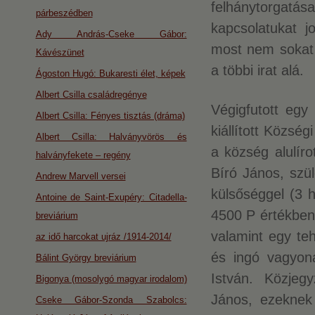
felhánytorgatása
párbeszédben
kapcsolatukat j
Ady András-Cseke Gábor:
most nem sokat 
Kávészünet
a többi irat alá.
Ágoston Hugó: Bukaresti élet, képek
Albert Csilla családregénye
Végigfutott egy 
Albert Csilla: Fényes tisztás (dráma)
kiállított Közsé
Albert Csilla: Halványvörös és
a község alulíro
halványfekete – regény
Bíró János, szül
Andrew Marvell versei
külsőséggel (3 h
Antoine de Saint-Exupéry: Citadella-
4500 P értékben
breviárium
valamint egy te
az idő harcokat ujráz /1914-2014/
és ingó vagyona
Bálint György breviárium
István. Közjegy
Bigonya (mosolygó magyar irodalom)
János, ezeknek
Cseke Gábor-Szonda Szabolcs: