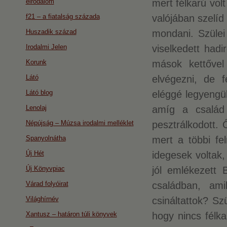
eirodalom
mert félkarú vol
f21 – a fiatalság százada
valójában szelíd
Huszadik század
mondani. Szülei
Irodalmi Jelen
viselkedett hadi
Korunk
mások kettőve
Látó
elvégezni, de f
Látó blog
eléggé legyengül
Lenolaj
amíg a család 
Népújság – Múzsa irodalmi melléklet
pesztrálkodott.
Spanyolnátha
mert a többi fe
Új Hét
idegesek voltak,
Új Könyvpiac
jól emlékezett 
Várad folyóirat
családban, ami
Világhírnév
csináltattok? Sz
Xantusz – határon túli könyvek
hogy nincs félka