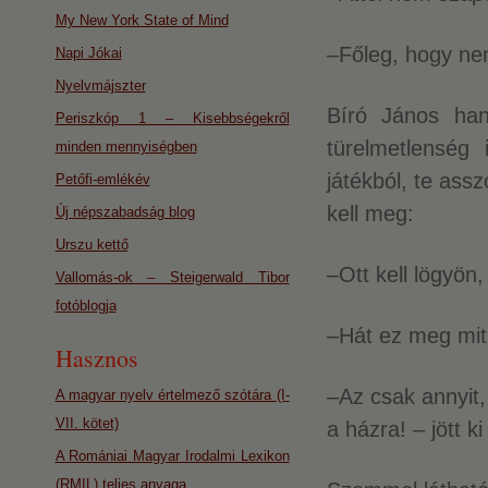
My New York State of Mind
–Főleg, hogy nem
Napi Jókai
Nyelvmájszter
Bíró János hang
Periszkóp 1 – Kisebbségekről
türelmetlenség
minden mennyiségben
játékból, te ass
Petőfi-emlékév
kell meg:
Új népszabadság blog
Urszu kettő
–Ott kell lögyön
Vallomás-ok – Steigerwald Tibor
fotóblogja
–Hát ez meg mit 
Hasznos
–Az csak annyit,
A magyar nyelv értelmező szótára (I-
VII. kötet)
a házra! – jött 
A Romániai Magyar Irodalmi Lexikon
(RMIL) teljes anyaga