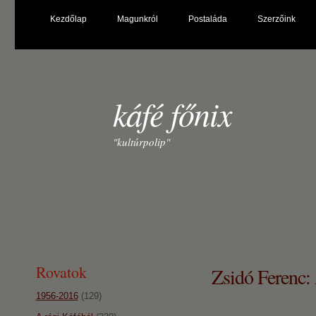
Kezdőlap
Magunkról
Postaláda
Szerzőink
káfé főnix
"kultúrpolip"
Rovatok
Zsidó Ferenc: 
1956-2016
(129)