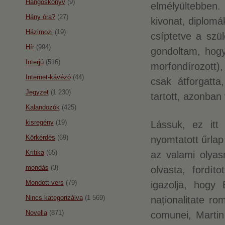
Hangoskönyv
(9)
elmélyültebben.
Hány óra?
(27)
kivonat, diplomá
Házimozi
(19)
csíptetve a szü
Hír
(994)
gondoltam, hogy 
Interjú
(516)
morfondírozott),
Internet-kávézó
(44)
csak átforgatta
Jegyzet
(1 230)
tartott, azonban 
Kalandozók
(425)
kisregény
(19)
Lássuk, ez itt
Körkérdés
(69)
nyomtatott űrlap 
Kritika
(65)
az valami olyas
mondás
(3)
olvasta, fordít
Mondott vers
(79)
igazolja, hogy 
Nincs kategorizálva
(1 569)
naționalitate r
Novella
(871)
comunei, Martin