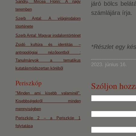
Şandru, Mircea Florin: A nagy
járó bölcs belát
teremben
számlájára írja.
Szerb Antal: A világirodalom
töorténete
Szerb Antal: Magyar irodalomtörténet
Zsidó kultúra és identitás –
*Részlet egy kés
antropológiai nézőpontból :
Tanulmányok a tematikus
2023. június 16.
kutatásmódszertan köréből
Periszkóp
Szóljon hozz
"Minden ami kisebb valaminél".
Kisebbségekről minden
mennyiségben
Periszkóp 2 – a Periszkóp 1
folytatása