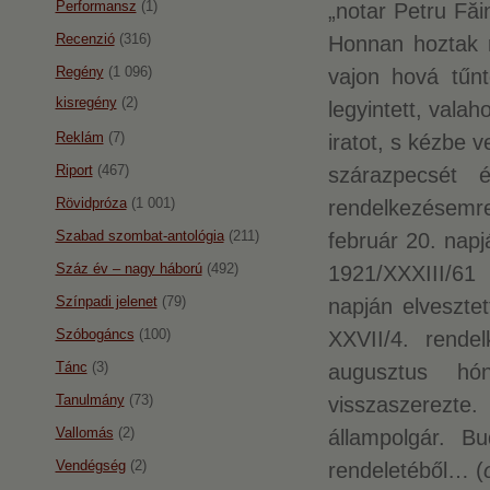
Performansz
(1)
„notar Petru Făi
Recenzió
(316)
Honnan hoztak 
Regény
(1 096)
vajon hová tűn
kisregény
(2)
legyintett, vala
Reklám
(7)
iratot, s kézbe v
Riport
(467)
szárazpecsét é
Rövidpróza
(1 001)
rendelkezésemre 
Szabad szombat-antológia
(211)
február 20. napj
Száz év – nagy háború
(492)
1921/XXXIII/61
Színpadi jelenet
(79)
napján elveszte
Szóbogáncs
(100)
XXVII/4. rende
Tánc
(3)
augusztus hó
Tanulmány
(73)
visszaszerezt
Vallomás
(2)
állampolgár. Bu
Vendégség
(2)
rendeletéből… (