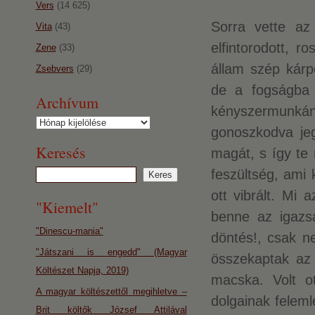
Vers
(14 625)
Sorra vette az
Vita
(43)
elfintorodott, 
Zene
(33)
állam szép kárp
Zsebvers
(29)
de a fogságba 
Archívum
kényszermunkán
Archívum
gonoszkodva jeg
Keresés
magát, s így te
feszültség, ami 
ott vibrált. Mi 
"Kiemelt"
benne az igazsá
"Dinescu-mania"
döntés!, csak n
"Játszani is engedd" (Magyar
összekaptak az 
Költészet Napja, 2019)
macska. Volt ot
A magyar költészettől megihletve –
dolgainak feleml
Brit költők József Attilával