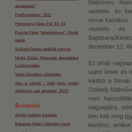
földmíves. Nom
gondolatod?
vezeték- és ker
Petőfi-emlékév: 2022
római katolikus
Petrozsényi Nagy Pál: Éli, Éli
vezeték- és 
Pusztai Péter "képeskönyve": Elmúlt
Baptisans/Kere
napok
december 12. Alá
Székedi Ferenc dedikált könyvei
Ujváry Zoltán: Magyarok deportálása
Ez tehát nagyapá
Csehországba
vajon kinek és 
Varga Domokos íróiskolája
inkább a fiának:
Vers a versről – Káfé főnix módra
Székely földműves
(költészet napi antológia, 2013)
nem használták
Barátaink
nagyapjára, min
Art’húr Irodalmi Kávéház
ben halt meg (gyá
Bukaresti Rádió Vélemény rovat
kezébe), amikor 