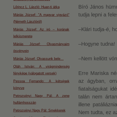
Bíró János hüm
Lőrincz L. László: Huan-ti átka
tudja lepni a fel
Máriás József: "A magyar vigyázó"
(Németh Lászlóról)
–Klári tudja-é, 
Máriás József: Az iró – korának
lelkiismerete
–Hogyne tudna! 
Máriás József: Olvasmányaim
ösvényein
–Nem kellött vón
Máriás József: Olvassunk bele…
Oláh István: A virágmindenség
Erre Mariska né
fényképe (válogatott versek)
az ágyban, orr
Pessoa Fernando: A kétségek
könyve
fiatalságukat i
Petrozsényi Nagy Pál: A zene
talán nem ártan
hullámhosszán
illene patáliáz
Petrozsényi Nagy Pál: Smekkerek
Nem tudta, ez az