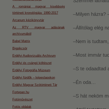
Szemmel látható
A romániai magyar kisebbség
történeti kronológiája: 1990-2017
–Milyen házra? –
Arcanum kézikönyvtár
–Állítólag elég 
Az RTV magyar adásának
archívumából
–Nem is tudtam,
Babel Matrix
Bigpikcsör
–Most immár t
Erdélyi Audiovizuális Archivum
Erdélyi és csángó költészet
–S te odaadtad
Erdélyi Fotográfia Múzeum
Erdélyi fürdők – képeslapokon
–Én oda…
Erdélyi Magyar Szótörténeti Tár
Fortepan.hu
–S hát neköm mé
Fotóművészet
Fotós oldalak