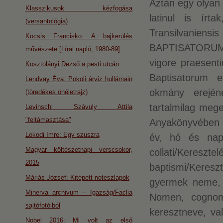
Aztán egy olyan 
Klasszikusok kézfogása
latinul is írta
(versantológia)
Transilvanien
Kocsis Francisko: A bajkerülés
BAPTISATORUM/Ki
művészete [Lírai napló, 1980-89]
vigore praesent
Kosztolányi Dezső a pesti utcán
Baptisatorum e
Lendvay Éva: Pokoli árviz hullámain
okmány erején
(töredékes önéletrajz)
tartalmilag meg
Levinschi Szávuly Attila
"feltámasztása"
Anyakönyvében fo
Lokodi Imre: Egy szuszra
év, hó és nap
Magyar költészetnapi verscsokor,
collati/Keres
2015
baptismi/Keresz
Máriás József: Kitépett noteszlapok
gyermek neme, t
Minerva archivum – Igazság/Faclia
Nomen, cognome
sajtófotóiból
keresztneve, val
Nobel 2016: Mi volt az első