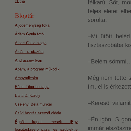
zEtna
félkarú. Sőt, mo
teljes életet él
Blogtár
sorolta.
A jódeménység foka
Ádám Gyula fotói
–Mi ütött belé
Albert Csilla blogja
tisztaszobába ki
Áldás az utazóra
Andrassew Iván
–Belém sömmi… –
Apám, a program működik
Még nem tette s
Aranytalicska
ím, el is érkezett
Bálint Tibor honlapja
Balla D. Károly
–Keresöl valamit?
Cselényi Béla munkái
Csíki András szerzői oldala
–Én igön. S gon
Égből kapott mesék (Egy
immár elszöszmö
légiutaskísérő pazar és szubjektív