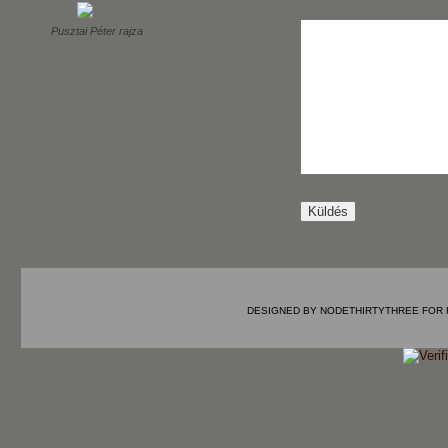
Pusztai Péter rajza
DESIGNED BY
NODETHIRTYTHREE
FOR