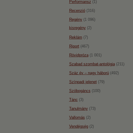
Performansz
(1)
Recenzió
(316)
Regény
(1 096)
kisregény
(2)
Reklám
(7)
Riport
(467)
Rövidpróza
(1 001)
Szabad szombat-antológia
(211)
Száz év – nagy háború
(492)
Színpadi jelenet
(79)
Szóbogáncs
(100)
Tánc
(3)
Tanulmány
(73)
Vallomás
(2)
Vendégség
(2)