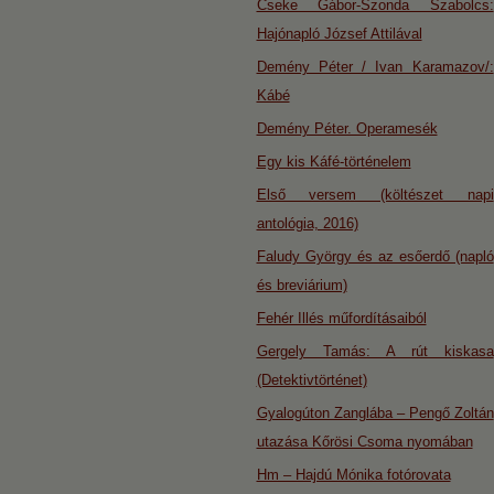
Cseke Gábor-Szonda Szabolcs:
Hajónapló József Attilával
Demény Péter / Ivan Karamazov/:
Kábé
Demény Péter. Operamesék
Egy kis Káfé-történelem
Első versem (költészet napi
antológia, 2016)
Faludy György és az esőerdő (napló
és breviárium)
Fehér Illés műfordításaiból
Gergely Tamás: A rút kiskasa
(Detektivtörténet)
Gyalogúton Zanglába – Pengő Zoltán
utazása Kőrösi Csoma nyomában
Hm – Hajdú Mónika fotórovata