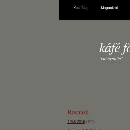
Kezdőlap
Magunkról
káfé f
"kultúrpolip"
Rovatok
1956-2016
(129)