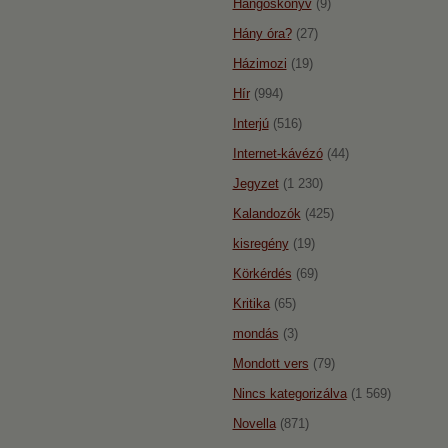
Hangoskönyv
(9)
Hány óra?
(27)
Házimozi
(19)
Hír
(994)
Interjú
(516)
Internet-kávézó
(44)
Jegyzet
(1 230)
Kalandozók
(425)
kisregény
(19)
Körkérdés
(69)
Kritika
(65)
mondás
(3)
Mondott vers
(79)
Nincs kategorizálva
(1 569)
Novella
(871)