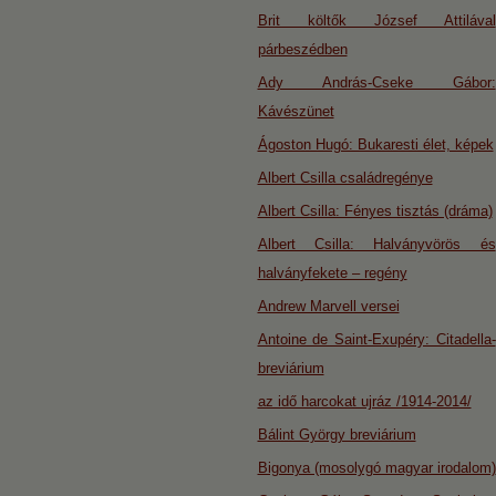
Brit költők József Attilával
párbeszédben
Ady András-Cseke Gábor:
Kávészünet
Ágoston Hugó: Bukaresti élet, képek
Albert Csilla családregénye
Albert Csilla: Fényes tisztás (dráma)
Albert Csilla: Halványvörös és
halványfekete – regény
Andrew Marvell versei
Antoine de Saint-Exupéry: Citadella-
breviárium
az idő harcokat ujráz /1914-2014/
Bálint György breviárium
Bigonya (mosolygó magyar irodalom)