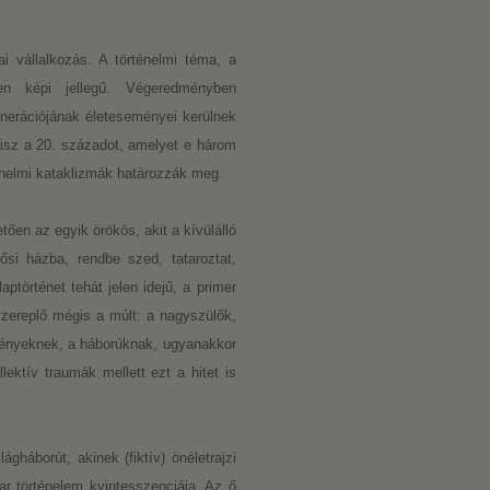
 vállalkozás. A történelmi téma, a
esen képi jellegű. Végeredményben
nerációjának életeseményei kerülnek
hisz a 20. századot, amelyet e három
ténelmi kataklizmák határozzák meg.
etően az egyik örökös, akit a kívülálló
ősi házba, rendbe szed, tataroztat,
történet tehát jelen idejű, a primer
zereplő mégis a múlt: a nagyszülők,
ményeknek, a háborúknak, ugyanakkor
lektív traumák mellett ezt a hitet is
gháborút, akinek (fiktív) önéletrajzi
ar történelem kvintesszenciája. Az ő