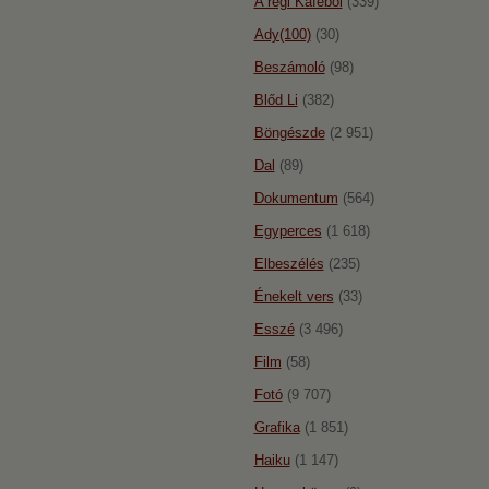
A régi Káféból
(339)
Ady(100)
(30)
Beszámoló
(98)
Blőd Li
(382)
Böngészde
(2 951)
Dal
(89)
Dokumentum
(564)
Egyperces
(1 618)
Elbeszélés
(235)
Énekelt vers
(33)
Esszé
(3 496)
Film
(58)
Fotó
(9 707)
Grafika
(1 851)
Haiku
(1 147)