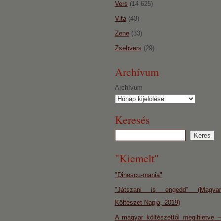
Vers
(14 625)
Vita
(43)
Zene
(33)
Zsebvers
(29)
Archívum
Archívum
Keresés
"Kiemelt"
"Dinescu-mania"
"Játszani is engedd" (Magyar
Költészet Napja, 2019)
A magyar költészettől megihletve –