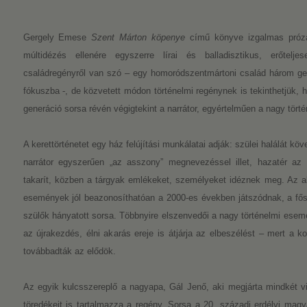
Gergely Emese
Szent Márton köpenye
című könyve izgalmas prózai
múltidézés ellenére egyszerre lírai és balladisztikus, erőtelj
családregényről van szó – egy homoródszentmártoni család három ge
fókuszba -, de közvetett módon történelmi regénynek is tekinthetjük, 
generáció sorsa révén végigtekint a narrátor, egyértelműen a nagy tör
A kerettörténetet egy ház felújítási munkálatai adják: szülei halálát köv
narrátor egyszerűen „az asszony” megnevezéssel illet, hazatér az 
takarít, közben a tárgyak emlékeket, személyeket idéznek meg. Az alap
események jól beazonosíthatóan a 2000-es években játszódnak, a fős
szülők hányatott sorsa. Többnyire elszenvedői a nagy történelmi ese
az újrakezdés, élni akarás ereje is átjárja az elbeszélést – mert a kol
továbbadták az elődök.
Az egyik kulcsszereplő a nagyapa, Gál Jenő, aki megjárta mindkét vilá
töredékeit is tartalmazza a regény. Sorsa a 20. századi erdélyi magy