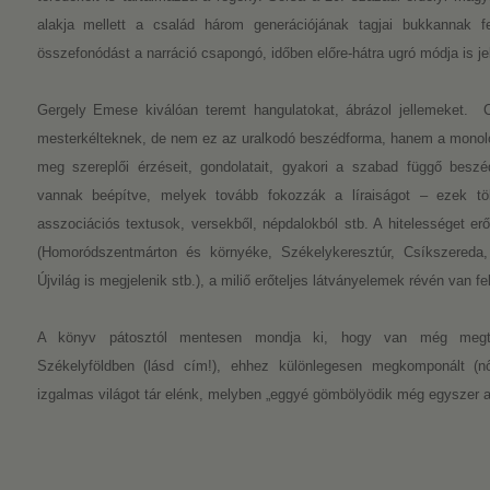
alakja mellett a család három generációjának tagjai bukkannak f
összefonódást a narráció csapongó, időben előre-hátra ugró módja is jel
Gergely Emese kiválóan teremt hangulatokat, ábrázol jellemeket. 
mester­kélteknek, de nem ez az uralkodó beszédforma, hanem a monológ
meg szereplői érzéseit, gondolatait, gyakori a szabad függő beszé
vannak beépítve, melyek tovább fokozzák a líraiságot – ezek töb
asszociációs textusok, versekből, népdalokból stb. A hitelességet er
(Homoródszentmárton és környéke, Székelykeresztúr, Csíkszereda,
Újvilág is megjelenik stb.), a miliő erőteljes látványelemek révén van fe
A könyv pátosztól mentesen mondja ki, hogy van még megta
Székelyföldben (lásd cím!), ehhez különlegesen megkomponált (női
izgalmas világot tár elénk, melyben „eggyé gömbölyödik még egyszer 