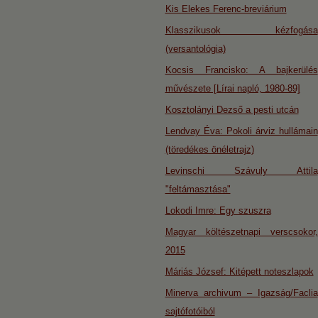
Kis Elekes Ferenc-breviárium
Klasszikusok kézfogása
(versantológia)
Kocsis Francisko: A bajkerülés
művészete [Lírai napló, 1980-89]
Kosztolányi Dezső a pesti utcán
Lendvay Éva: Pokoli árviz hullámain
(töredékes önéletrajz)
Levinschi Szávuly Attila
"feltámasztása"
Lokodi Imre: Egy szuszra
Magyar költészetnapi verscsokor,
2015
Máriás József: Kitépett noteszlapok
Minerva archivum – Igazság/Faclia
sajtófotóiból