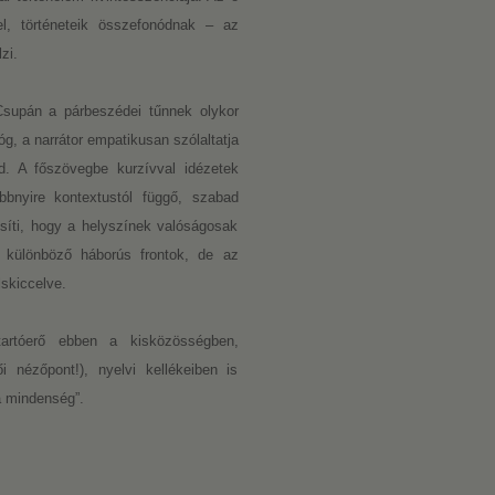
el, történeteik összefonódnak – az
zi.
Csupán a párbeszédei tűnnek olykor
, a narrátor empatikusan szólaltatja
d. A főszövegbe kurzívval idézetek
bnyire kontextustól függő, szabad
ősíti, hogy a helyszínek valóságosak
 különböző háborús frontok, de az
lskiccelve.
rtóerő ebben a kisközösségben,
 nézőpont!), nyelvi kellékeiben is
a mindenség”.