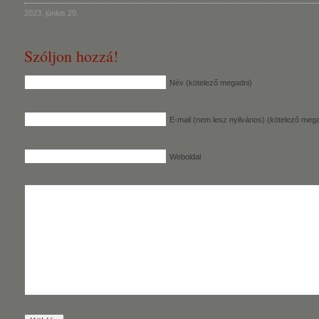
2023. június 29.
Szóljon hozzá!
Név (kötelező megadni)
E-mail (nem lesz nyilvános) (kötelező mega
Weboldal