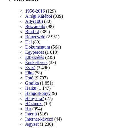
1956-2016
(129)
A régi Káféból
(339)
Ady(100)
(30)
Beszámoló
(98)
Blőd Li
(382)
Böngészde
(2 951)
Dal
(89)
Dokumentum
(564)
Egyperces
(1 618)
Elbeszélés
(235)
Énekelt vers
(33)
Esszé
(3 496)
Film
(58)
Fotó
(9 707)
Grafika
(1 851)
Haiku
(1 147)
Hangoskönyv
(9)
Hány óra?
(27)
Házimozi
(19)
Hír
(994)
Interjú
(516)
Internet-kávézó
(44)
Jegyzet
(1 230)