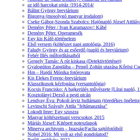
az idő harcokat ujráz /1914-2014/
Bálint György breviárium
Bigonya (mosolygó magyar irodalom)
Cseke Gábor-Szonda Szabolcs: Hajónapló József Attiláv
Demény Péter / Ivan Karamazov/: Kábé
Demény Péter. Operamesék
Egy kis Káfé-történelem
Első versem (költészet napi antológia, 2016)
Faludy György és az esőerdő (napló és breviárium)
Fehér Illés műfordításaiból
Gergely Tamás: A rút kiskasa (Detektivtörténet)
Gyalogúton Zanglába – Pengő Zoltán utazása Kőrösi 
Hm – Hajdú Mónika fotórovata
Kis Elekes Ferenc-breviárium
Klasszikusok kézfogása (versantológia)
Kocsis Francisko: A bajkerülés művészete [Lírai napló, 
Kosztolányi Dezső a pesti utcán
Lendvay Éva: Pokoli árviz hullámain (töredékes önéletra
Levinschi Szávuly Attila "feltámasztása"
Lokodi Imre: Egy szuszra
Magyar költészetnapi verscsokor, 2015
Máriás József: Kitépett noteszlapok
Minerva archivum – Igazság/Faclia sajtófotóiból
Nobel 2016: Mi volt az első gondolatod?
Petőfi-emlékév: 2022