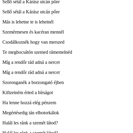
Sellő sétál a Kárász utcán pőre
Sellő sétál a Kárász utcán pőre
Más is lehetne te is lehetnél
Szemérmesen és kacéran mennél
Csodálkoznék hogy van merszed
Te megbocsátón szemed rámemelnéd
Míg a rendőr rád adná a nercet
Míg a rendőr rád adná a nercet
Szoronganék a borzongató éjben
Kifizetném érted a bírságot
Ha lenne hozzá elég pénzem
Megértésedig tán elbotorkálok
Halál les ránk a szemét látod?
Halál les ránk a szemét látod?