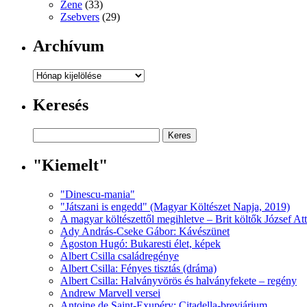
Zene
(33)
Zsebvers
(29)
Archívum
Archívum
Keresés
"Kiemelt"
"Dinescu-mania"
"Játszani is engedd" (Magyar Költészet Napja, 2019)
A magyar költészettől megihletve – Brit költők József At
Ady András-Cseke Gábor: Kávészünet
Ágoston Hugó: Bukaresti élet, képek
Albert Csilla családregénye
Albert Csilla: Fényes tisztás (dráma)
Albert Csilla: Halványvörös és halványfekete – regény
Andrew Marvell versei
Antoine de Saint-Exupéry: Citadella-breviárium