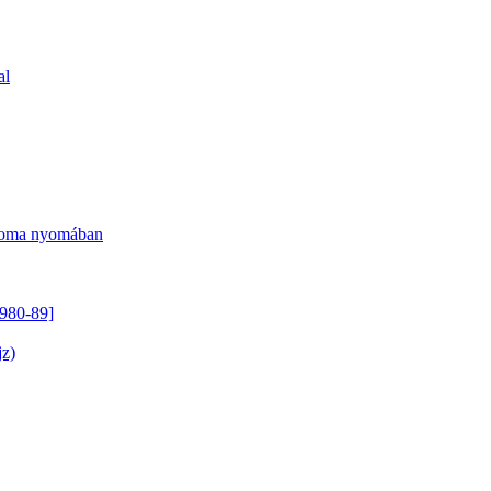
al
Csoma nyomában
1980-89]
jz)