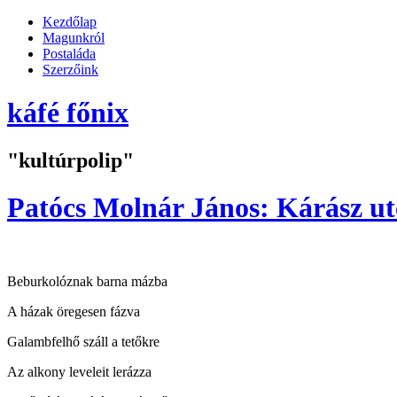
Kezdőlap
Magunkról
Postaláda
Szerzőink
káfé főnix
"kultúrpolip"
Patócs Molnár János: Kárász ut
Beburkolóznak barna mázba
A házak öregesen fázva
Galambfelhő száll a tetőkre
Az alkony leveleit lerázza