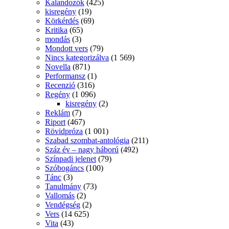
Kalandozók
(425)
kisregény
(19)
Körkérdés
(69)
Kritika
(65)
mondás
(3)
Mondott vers
(79)
Nincs kategorizálva
(1 569)
Novella
(871)
Performansz
(1)
Recenzió
(316)
Regény
(1 096)
kisregény
(2)
Reklám
(7)
Riport
(467)
Rövidpróza
(1 001)
Szabad szombat-antológia
(211)
Száz év – nagy háború
(492)
Színpadi jelenet
(79)
Szóbogáncs
(100)
Tánc
(3)
Tanulmány
(73)
Vallomás
(2)
Vendégség
(2)
Vers
(14 625)
Vita
(43)