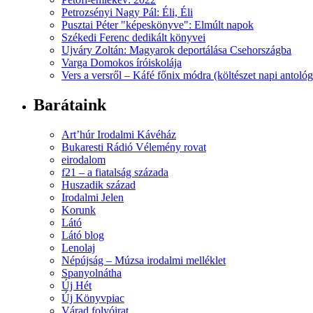
Petrozsényi Nagy Pál: Éli, Éli
Pusztai Péter "képeskönyve": Elmúlt napok
Székedi Ferenc dedikált könyvei
Ujváry Zoltán: Magyarok deportálása Csehországba
Varga Domokos íróiskolája
Vers a versről – Káfé főnix módra (költészet napi antológ
Barátaink
Art’húr Irodalmi Kávéház
Bukaresti Rádió Vélemény rovat
eirodalom
f21 – a fiatalság százada
Huszadik század
Irodalmi Jelen
Korunk
Látó
Látó blog
Lenolaj
Népújság – Múzsa irodalmi melléklet
Spanyolnátha
Új Hét
Új Könyvpiac
Várad folyóirat