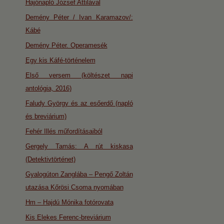
Hajónapló József Attilával
Demény Péter / Ivan Karamazov/:
Kábé
Demény Péter. Operamesék
Egy kis Káfé-történelem
Első versem (költészet napi
antológia, 2016)
Faludy György és az esőerdő (napló
és breviárium)
Fehér Illés műfordításaiból
Gergely Tamás: A rút kiskasa
(Detektivtörténet)
Gyalogúton Zanglába – Pengő Zoltán
utazása Kőrösi Csoma nyomában
Hm – Hajdú Mónika fotórovata
Kis Elekes Ferenc-breviárium