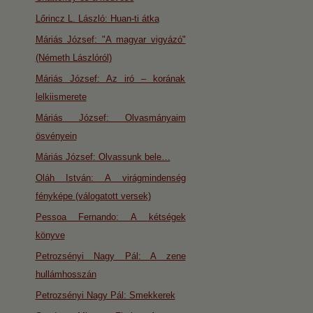
Lőrincz L. László: Huan-ti átka
Máriás József: "A magyar vigyázó"
(Németh Lászlóról)
Máriás József: Az iró – korának
lelkiismerete
Máriás József: Olvasmányaim
ösvényein
Máriás József: Olvassunk bele…
Oláh István: A virágmindenség
fényképe (válogatott versek)
Pessoa Fernando: A kétségek
könyve
Petrozsényi Nagy Pál: A zene
hullámhosszán
Petrozsényi Nagy Pál: Smekkerek