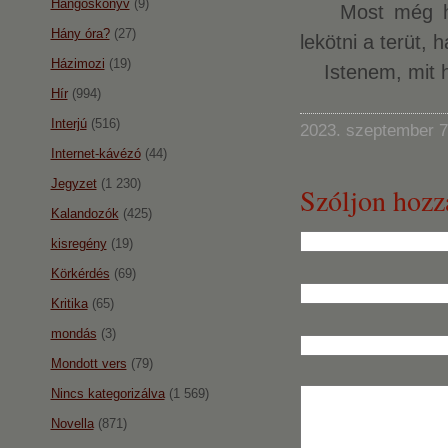
Hangoskönyv
(9)
Most még hátr
Hány óra?
(27)
lekötni a terüt, 
Házimozi
(19)
Istenem, mit ho
Hír
(994)
Interjú
(516)
2023. szeptember 7
Internet-kávézó
(44)
Jegyzet
(1 230)
Szóljon hozz
Kalandozók
(425)
kisregény
(19)
Körkérdés
(69)
Kritika
(65)
mondás
(3)
Mondott vers
(79)
Nincs kategorizálva
(1 569)
Novella
(871)