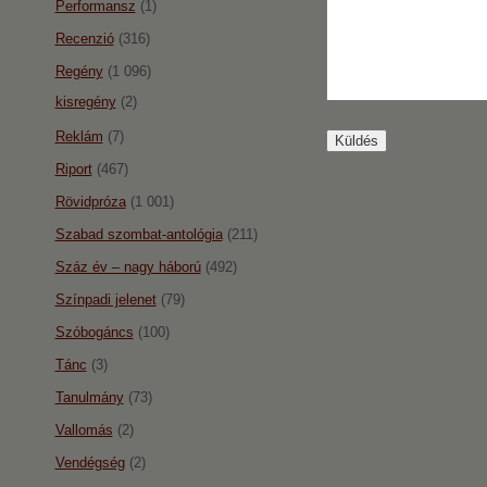
Performansz
(1)
Recenzió
(316)
Regény
(1 096)
kisregény
(2)
Reklám
(7)
Riport
(467)
Rövidpróza
(1 001)
Szabad szombat-antológia
(211)
Száz év – nagy háború
(492)
Színpadi jelenet
(79)
Szóbogáncs
(100)
Tánc
(3)
Tanulmány
(73)
Vallomás
(2)
Vendégség
(2)