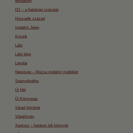
eirodalom
f21 – a fiatalság százada
Huszadik század
Irodalmi Jelen
Korunk
Látó
Látó blog
Lenolaj
Népújság – Múzsa irodalmi melléklet
Spanyolnátha
Új Hét
Új Könyvpiac
Várad folyóirat
Világhírnév
Xantusz – határon túli könyvek