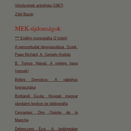
Vitorla-ének antológia (1967)
Zöld Bazár
MEK-újdonságok
*** Erdélyi monográfia (2 kötet)
A nemzettudat tárgyiasulásai. Szerk.
Papp Richárd, A. Gergely András
B. Tomos Hajnal: A mérleg hava
(versek)
Bölöni Domokos: A rablóhús
fogyasztása
Borbándi Gyula: Nyugati magyar
idordalmi lexikon és bibliográfia
Cervantes: Don Quijote de la
Mancha
Debreczeni Éva: A boldogtalan