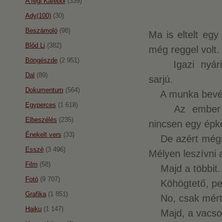
A régi Káféból
(339)
Ady(100)
(30)
Beszámoló
(98)
Ma is eltelt eg
Blőd Li
(382)
még reggel volt.
Böngészde
(2 951)
Igazi nyári r
Dal
(89)
sarjú.
Dokumentum
(564)
A munka bevége
Egyperces
(1 618)
Az ember végi
Elbeszélés
(235)
nincsen egy épké
Énekelt vers
(33)
De azért mégis: 
Esszé
(3 496)
Mélyen leszívni 
Film
(58)
Majd a többit.
Fotó
(9 707)
Köhögtető, pers
Grafika
(1 851)
No, csak mérté
Haiku
(1 147)
Majd, a vacsora 