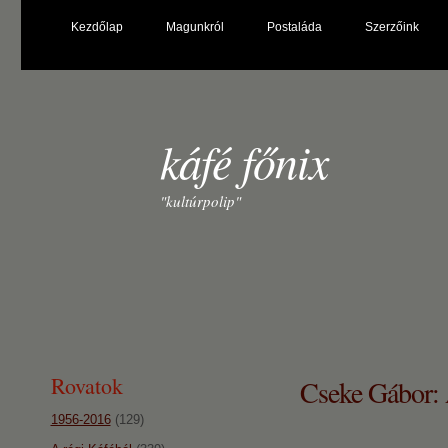
Kezdőlap
Magunkról
Postaláda
Szerzőink
káfé főnix
"kultúrpolip"
Rovatok
Cseke Gábor:
1956-2016
(129)