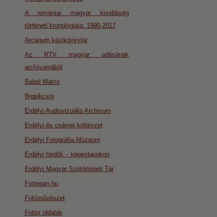
A romániai magyar kisebbség
történeti kronológiája: 1990-2017
Arcanum kézikönyvtár
Az RTV magyar adásának
archívumából
Babel Matrix
Bigpikcsör
Erdélyi Audiovizuális Archivum
Erdélyi és csángó költészet
Erdélyi Fotográfia Múzeum
Erdélyi fürdők – képeslapokon
Erdélyi Magyar Szótörténeti Tár
Fortepan.hu
Fotóművészet
Fotós oldalak