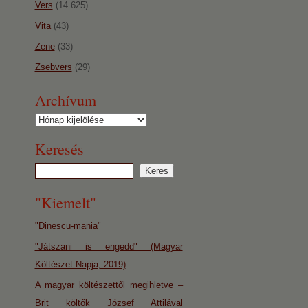
Vers
(14 625)
Vita
(43)
Zene
(33)
Zsebvers
(29)
Archívum
Archívum
Keresés
"Kiemelt"
"Dinescu-mania"
"Játszani is engedd" (Magyar
Költészet Napja, 2019)
A magyar költészettől megihletve –
Brit költők József Attilával