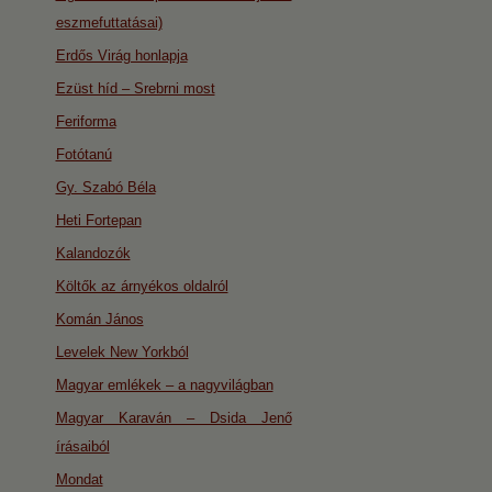
eszmefuttatásai)
Erdős Virág honlapja
Ezüst híd – Srebrni most
Feriforma
Fotótanú
Gy. Szabó Béla
Heti Fortepan
Kalandozók
Költők az árnyékos oldalról
Komán János
Levelek New Yorkból
Magyar emlékek – a nagyvilágban
Magyar Karaván – Dsida Jenő
írásaiból
Mondat