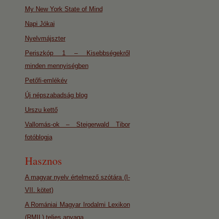
My New York State of Mind
Napi Jókai
Nyelvmájszter
Periszkóp 1 – Kisebbségekről
minden mennyiségben
Petőfi-emlékév
Új népszabadság blog
Urszu kettő
Vallomás-ok – Steigerwald Tibor
fotóblogja
Hasznos
A magyar nyelv értelmező szótára (I-
VII. kötet)
A Romániai Magyar Irodalmi Lexikon
(RMIL) teljes anyaga