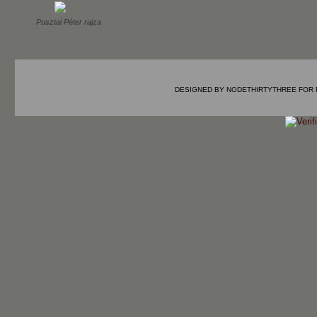
Pusztai Péter rajza
DESIGNED BY
NODETHIRTYTHREE
FOR