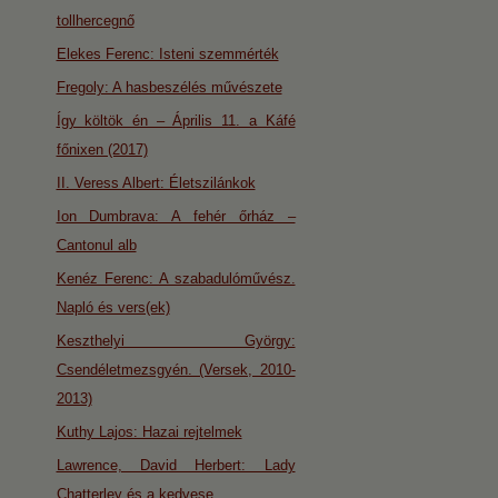
tollhercegnő
Elekes Ferenc: Isteni szemmérték
Fregoly: A hasbeszélés művészete
Így költök én – Április 11. a Káfé
főnixen (2017)
II. Veress Albert: Életszilánkok
Ion Dumbrava: A fehér őrház –
Cantonul alb
Kenéz Ferenc: A szabadulóművész.
Napló és vers(ek)
Keszthelyi György:
Csendéletmezsgyén. (Versek, 2010-
2013)
Kuthy Lajos: Hazai rejtelmek
Lawrence, David Herbert: Lady
Chatterley és a kedvese