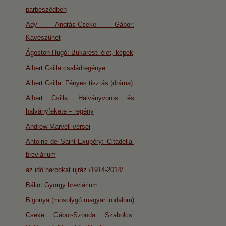
párbeszédben
Ady András-Cseke Gábor:
Kávészünet
Ágoston Hugó: Bukaresti élet, képek
Albert Csilla családregénye
Albert Csilla: Fényes tisztás (dráma)
Albert Csilla: Halványvörös és
halványfekete – regény
Andrew Marvell versei
Antoine de Saint-Exupéry: Citadella-
breviárium
az idő harcokat ujráz /1914-2014/
Bálint György breviárium
Bigonya (mosolygó magyar irodalom)
Cseke Gábor-Szonda Szabolcs: