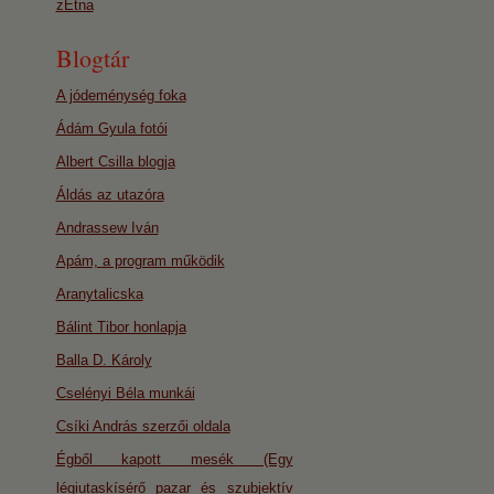
zEtna
Blogtár
A jódeménység foka
Ádám Gyula fotói
Albert Csilla blogja
Áldás az utazóra
Andrassew Iván
Apám, a program működik
Aranytalicska
Bálint Tibor honlapja
Balla D. Károly
Cselényi Béla munkái
Csíki András szerzői oldala
Égből kapott mesék (Egy
légiutaskísérő pazar és szubjektív