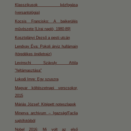
Klasszikusok kézfogása
(versantológia)
Kocsis Francisko: A bajkerülés
művészete [Lírai napló, 1980-89]
Kosztolányi Dezső a pesti utcán
Lendvay Éva: Pokoli árviz hullámain
(töredékes önéletrajz)
Levinschi Szávuly Attila
"feltámasztása"
Lokodi Imre: Egy szuszra
Magyar költészetnapi verscsokor,
2015
Máriás József: Kitépett noteszlapok
Minerva archivum – Igazság/Faclia
sajtófotóiból
Nobel 2016: Mi volt az első