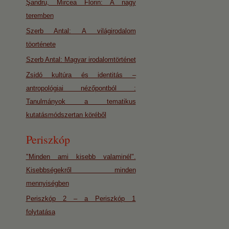
Şandru, Mircea Florin: A nagy
teremben
Szerb Antal: A világirodalom
töorténete
Szerb Antal: Magyar irodalomtörténet
Zsidó kultúra és identitás –
antropológiai nézőpontból :
Tanulmányok a tematikus
kutatásmódszertan köréből
Periszkóp
"Minden ami kisebb valaminél".
Kisebbségekről minden
mennyiségben
Periszkóp 2 – a Periszkóp 1
folytatása