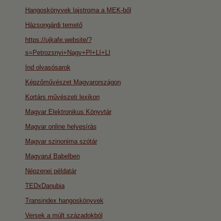
Hangoskönyvek lajstroma a MEK-ből
Házsongárdi temető
https://ujkafe.website/?
s=Petrozsnyi+Nagy+Pl+LI+LI
Ind olvasósarok
Képzőművészet Magyarországon
Kortárs művészeti lexikon
Magyar Elektronikus Könyvtár
Magyar online helyesírás
Magyar szinonima szótár
Magyarul Babelben
Népzenei példatár
TEDxDanubia
Transindex hangoskönyvek
Versek a múlt századokból