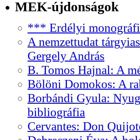
MEK-újdonságok
*** Erdélyi monográfia
A nemzettudat tárgyias
Gergely András
B. Tomos Hajnal: A mé
Bölöni Domokos: A ra
Borbándi Gyula: Nyuga
bibliográfia
Cervantes: Don Quijot