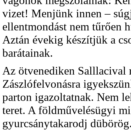
vagonok megszólalnak: Keny
vizet! Menjünk innen – súgj
ellentmondást nem tűrően h
Aztán évekig készítjük a c
barátainak.
Az ötvenediken Salllacival r
Zászlófelvonásra igyekszün
parton igazoltatnak. Nem le
teret. A földművelésügyi mi
gyurcsánytakarodj dübörög