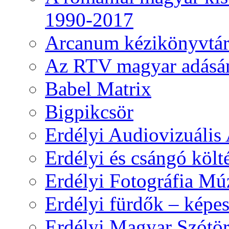
1990-2017
Arcanum kézikönyvtá
Az RTV magyar adásá
Babel Matrix
Bigpikcsör
Erdélyi Audiovizuális
Erdélyi és csángó költ
Erdélyi Fotográfia M
Erdélyi fürdők – képe
Erdélyi Magyar Szótör