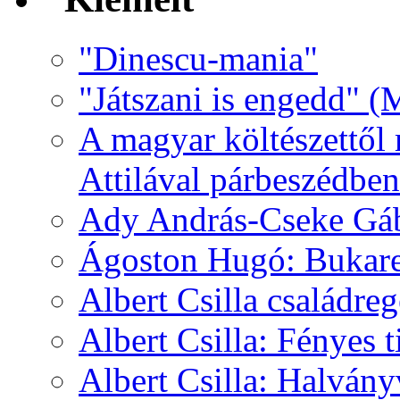
"Dinescu-mania"
"Játszani is engedd" (
A magyar költészettől 
Attilával párbeszédben
Ady András-Cseke Gáb
Ágoston Hugó: Bukares
Albert Csilla családre
Albert Csilla: Fényes t
Albert Csilla: Halvány