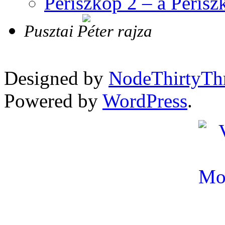
Periszkóp 2 – a Perisz
Pusztai Péter rajza
Designed by
NodeThirtyTh
Powered by
WordPress
.