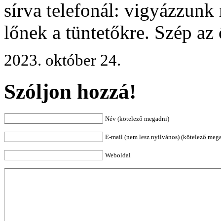
sírva telefonál: vigyázzunk
lőnek a tüntetőkre. Szép a
2023. október 24.
Szóljon hozzá!
Név (kötelező megadni)
E-mail (nem lesz nyilvános) (kötelező meg
Weboldal