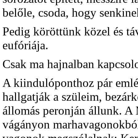
belőle, csoda, hogy senkine
Pedig köröttünk közel és t
eufóriája.
Csak ma hajnalban kapcsolok
A kiindulóponthoz pár emlé
hallgatják a szüleim, bezá
állomás peronján állunk. A
vágányon marhavagonokból á