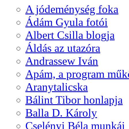
A jódeménység foka
Ádám Gyula fotói
Albert Csilla blogja
Áldás az utazóra
Andrassew Iván
Apám, a program műk
Aranytalicska
Bálint Tibor honlapja
Balla D. Károly
Cselényi Béla munkái