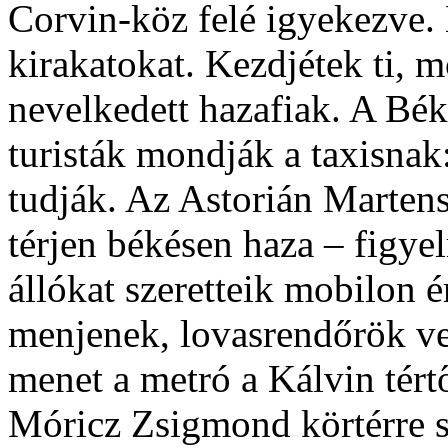
Corvin-köz felé igyekezve. K
kirakatokat. Kezdjétek ti, 
nevelkedett hazafiak. A Bék
turisták mondják a taxisnak
tudják. Az Astorián Marten
térjen békésen haza – figye
állókat szeretteik mobilon é
menjenek, lovasrendőrök ve
menet a metró a Kálvin tért
Móricz Zsigmond körtérre s