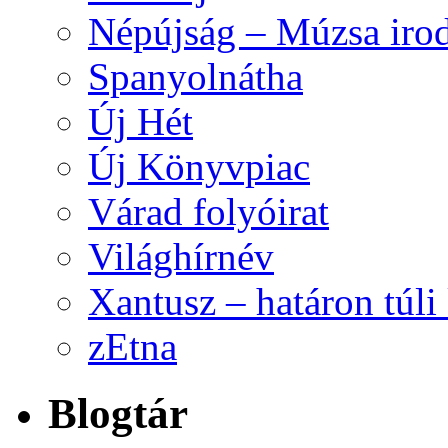
Népújság – Múzsa irod
Spanyolnátha
Új Hét
Új Könyvpiac
Várad folyóirat
Világhírnév
Xantusz – határon túl
zEtna
Blogtár