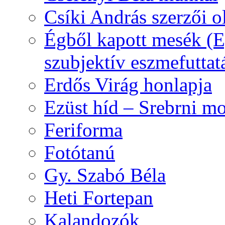
Csíki András szerzői o
Égből kapott mesék (Eg
szubjektív eszmefuttat
Erdős Virág honlapja
Ezüst híd – Srebrni mo
Feriforma
Fotótanú
Gy. Szabó Béla
Heti Fortepan
Kalandozók