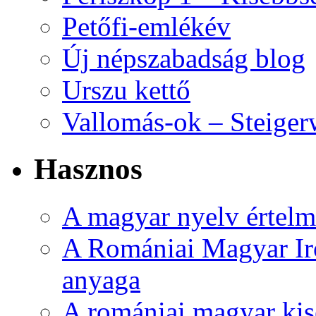
Petőfi-emlékév
Új népszabadság blog
Urszu kettő
Vallomás-ok – Steiger
Hasznos
A magyar nyelv értelme
A Romániai Magyar Ir
anyaga
A romániai magyar kise