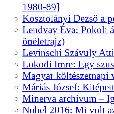
1980-89]
Kosztolányi Dezső a pe
Lendvay Éva: Pokoli á
önéletrajz)
Levinschi Szávuly Atti
Lokodi Imre: Egy szus
Magyar költészetnapi 
Máriás József: Kitépet
Minerva archivum – Iga
Nobel 2016: Mi volt a