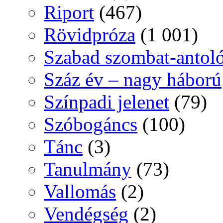
Riport
(467)
Rövidpróza
(1 001)
Szabad szombat-antol
Száz év – nagy háború
Színpadi jelenet
(79)
Szóbogáncs
(100)
Tánc
(3)
Tanulmány
(73)
Vallomás
(2)
Vendégség
(2)