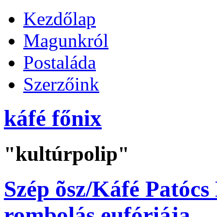
Kezdőlap
Magunkról
Postaláda
Szerzőink
káfé főnix
"kultúrpolip"
Szép õsz/Káfé Patócs
rombolás eufóriája