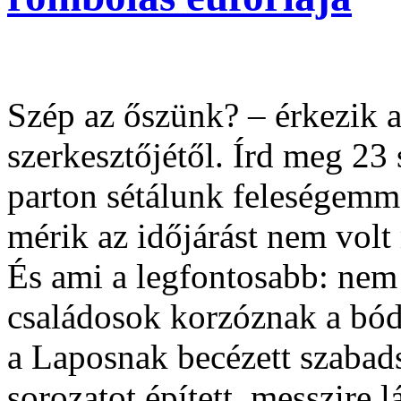
Szép az őszünk? – érkezik 
szerkesztőjétől. Írd meg 23
parton sétálunk feleségemm
mérik az időjárást nem volt
És ami a legfontosabb: nem k
családosok korzóznak a bódí
a Laposnak becézett szabad
sorozatot épített, messzire lá