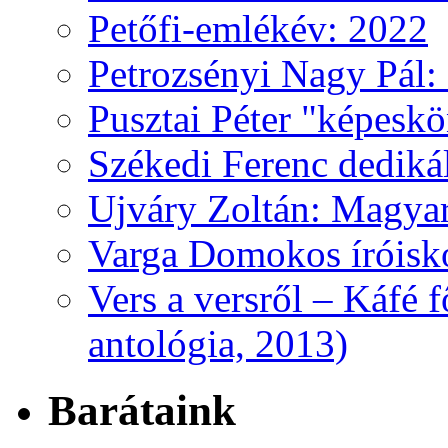
Petőfi-emlékév: 2022
Petrozsényi Nagy Pál: 
Pusztai Péter "képesk
Székedi Ferenc dediká
Ujváry Zoltán: Magyar
Varga Domokos íróisk
Vers a versről – Káfé 
antológia, 2013)
Barátaink