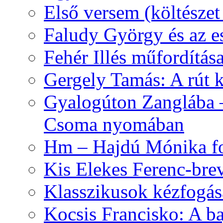
Első versem (költészet
Faludy György és az e
Fehér Illés műfordítás
Gergely Tamás: A rút k
Gyalogúton Zanglába –
Csoma nyomában
Hm – Hajdú Mónika fo
Kis Elekes Ferenc-bre
Klasszikusok kézfogás
Kocsis Francisko: A ba