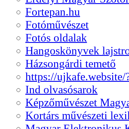
Fortepan.hu
Fotóművészet
Fotós oldalak
Hangoskönyvek lajst
Házsongárdi temető
https://ujkafe.websit
Ind olvasósarok
Képzőművészet Magya
Kortárs művészeti lex
Magyar Elektronikus 