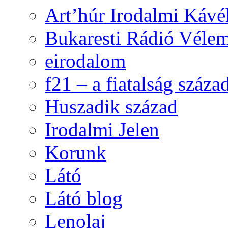
Art’húr Irodalmi Kávé
Bukaresti Rádió Vélem
eirodalom
f21 – a fiatalság száza
Huszadik század
Irodalmi Jelen
Korunk
Látó
Látó blog
Lenolaj