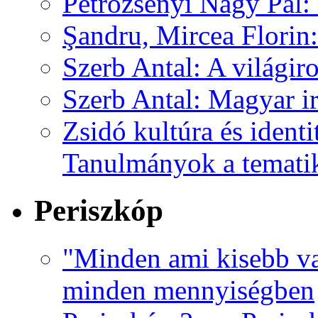
Petrozsényi Nagy Pál
Şandru, Mircea Florin
Szerb Antal: A világir
Szerb Antal: Magyar i
Zsidó kultúra és identi
Tanulmányok a tematik
Periszkóp
"Minden ami kisebb va
minden mennyiségben