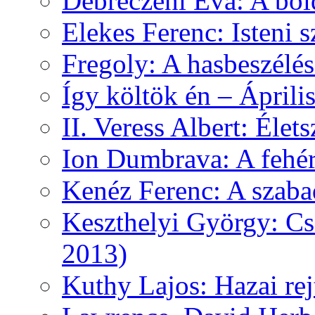
Debreczeni Éva: A bol
Elekes Ferenc: Isteni
Fregoly: A hasbeszélé
Így költök én – Áprili
II. Veress Albert: Élet
Ion Dumbrava: A fehér
Kenéz Ferenc: A szaba
Keszthelyi György: Cs
2013)
Kuthy Lajos: Hazai re