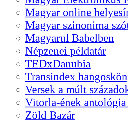
Magyar online helyesí
Magyar szinonima szó
Magyarul Babelben
Népzenei példatár
TEDxDanubia
Transindex hangoskö
Versek a múlt százado
Vitorla-ének antológia
Zöld Bazár