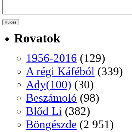
Rovatok
1956-2016
(129)
A régi Káféból
(339)
Ady(100)
(30)
Beszámoló
(98)
Blőd Li
(382)
Böngészde
(2 951)