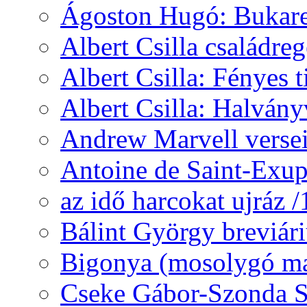
Ágoston Hugó: Bukares
Albert Csilla családre
Albert Csilla: Fényes t
Albert Csilla: Halvány
Andrew Marvell verse
Antoine de Saint-Exup
az idő harcokat ujráz 
Bálint György breviár
Bigonya (mosolygó ma
Cseke Gábor-Szonda S