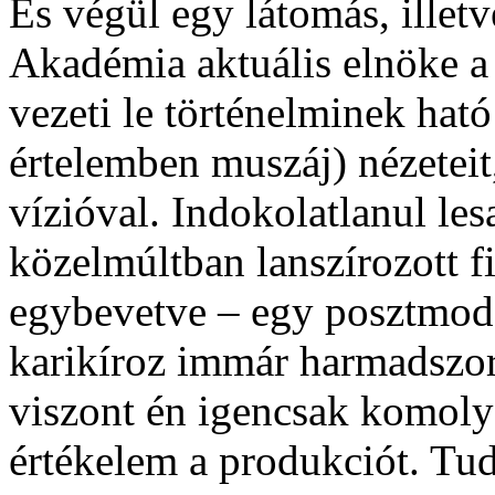
És végül egy látomás, illet
Akadémia aktuális elnöke 
vezeti le történelminek ható
értelemben muszáj) nézeteit,
vízióval. Indokolatlanul les
közelmúltban lanszírozott f
egybevetve – egy posztmoder
karikíroz immár harmadszorr
viszont én igencsak komoly
értékelem a produkciót. T