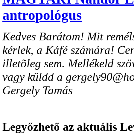
antropológus
Kedves Barátom! Mit remél
kérlek, a Káfé számára! Cen
illetõleg sem. Mellékeld sz
vagy küldd a gergely90@hot
Gergely Tamás
Legyőzhető az aktuális L