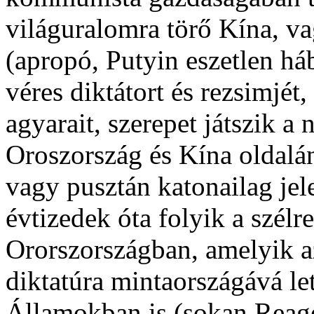
világuralomra törő Kína, 
(apropó, Putyin eszetlen há
véres diktátort és rezsimjé
agyarait, szerepet játszik a
Oroszország és Kína oldalá
vagy pusztán katonailag jel
évtizedek óta folyik a szélr
Ororszországban, amelyik az
diktatúra mintaországává le
Államokban is (sokan Reagen