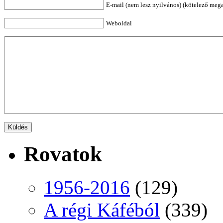
E-mail (nem lesz nyilvános) (kötelező meg
Weboldal
Rovatok
1956-2016
(129)
A régi Káféból
(339)