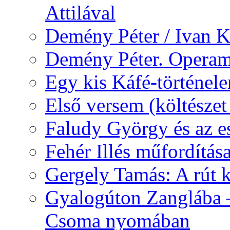
Attilával
Demény Péter / Ivan 
Demény Péter. Opera
Egy kis Káfé-történel
Első versem (költészet
Faludy György és az e
Fehér Illés műfordítás
Gergely Tamás: A rút k
Gyalogúton Zanglába –
Csoma nyomában