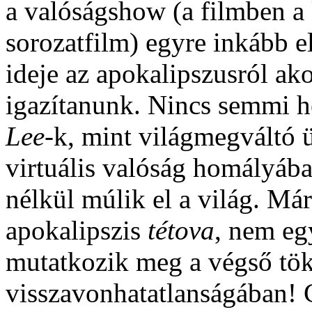
a valóságshow (a filmben a 
sorozatfilm) egyre inkább e
ideje az apokalipszusról ak
igazítanunk. Nincs semmi h
Lee
-k, mint világmegváltó 
virtuális valóság homályáb
nélkül múlik el a világ. Má
apokalipszis
tétova
, nem eg
mutatkozik meg a végső tök
visszavonhatatlanságában! C