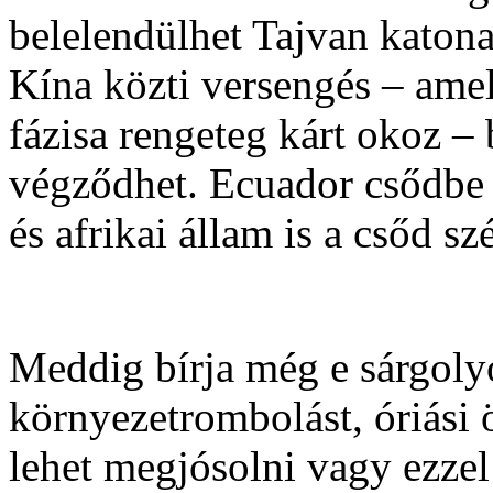
belelendülhet Tajvan kato
Kína közti versengés – ame
fázisa rengeteg kárt okoz – 
végződhet. Ecuador csődbe 
és afrikai állam is a csőd sz
Meddig bírja még e sárgoly
környezetrombolást, óriási 
lehet megjósolni vagy ezzel