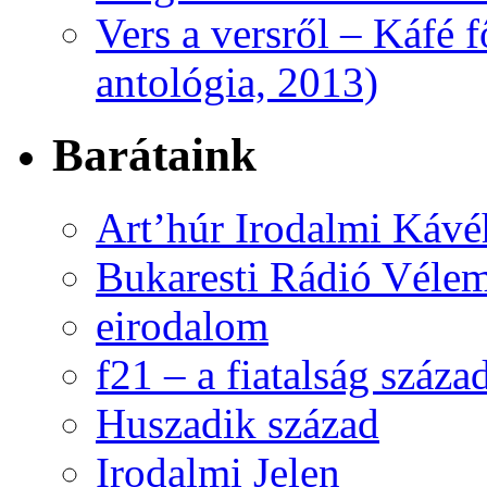
Vers a versről – Káfé 
antológia, 2013)
Barátaink
Art’húr Irodalmi Kávé
Bukaresti Rádió Vélem
eirodalom
f21 – a fiatalság száza
Huszadik század
Irodalmi Jelen