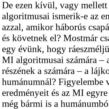
De ezen kívül, vagy mellet
algoritmusai ismerik-e az 
azzal, amikor háborús csapá
és követnek el? Mostmár cs
egy évünk, hogy ráeszméljü
MI algoritmusai számára – 
részének a számára – a lájk
humánumnál? Figyelembe v
eredményeit és az MI egyre
még bármi is a humánumból,