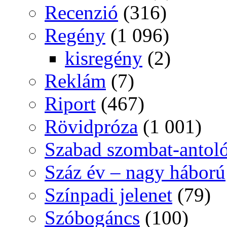
Recenzió
(316)
Regény
(1 096)
kisregény
(2)
Reklám
(7)
Riport
(467)
Rövidpróza
(1 001)
Szabad szombat-antol
Száz év – nagy háború
Színpadi jelenet
(79)
Szóbogáncs
(100)