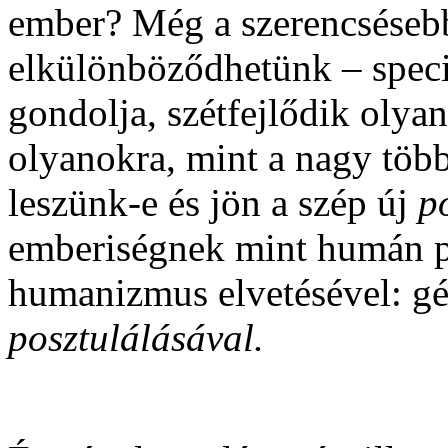
ember? Még a szerencsésebb
elkülönböződhetünk – speci
gondolja, szétfejlődik olya
olyanokra, mint a nagy töb
leszünk-e és jön a szép új
p
emberiségnek mint humán po
humanizmus elvetésével: gé
posztulálásával.