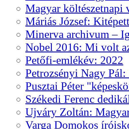
Magyar költészetnapi 
Máriás József: Kitépet
Minerva archivum – Iga
Nobel 2016: Mi volt a
Petőfi-emlékév: 2022
Petrozsényi Nagy Pál: 
Pusztai Péter "képesk
Székedi Ferenc dediká
Ujváry Zoltán: Magyar
Varga Domokos íróisk