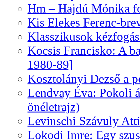
Hm – Hajdú Mónika fo
Kis Elekes Ferenc-bre
Klasszikusok kézfogás
Kocsis Francisko: A ba
1980-89]
Kosztolányi Dezső a pe
Lendvay Éva: Pokoli á
önéletrajz)
Levinschi Szávuly Atti
Lokodi Imre: Egy szus