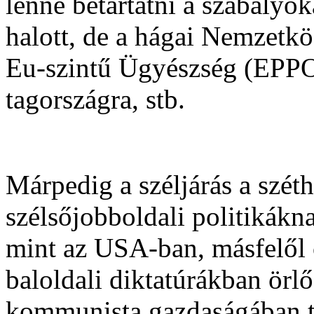
lenne betartatni a szabály
halott, de a hágai Nemzetkö
Eu-szintű Ügyészség (EPPO)
tagországra, stb.
Márpedig a széljárás a szét
szélsőjobboldali politikák
mint az USA-ban, másfelől 
baloldali diktatúrákban örlő
kommunista gazdaságában tö