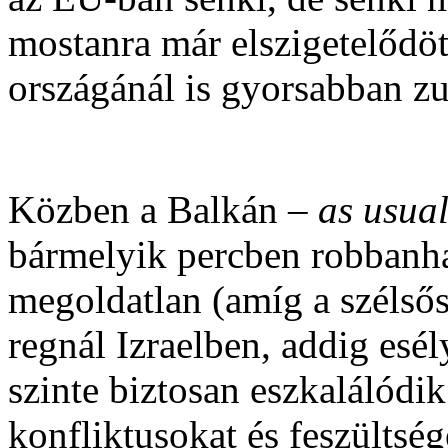
mostanra már elszigetelődö
országánál is gyorsabban z
Közben a Balkán –
as usua
bármelyik percben robbanhat
megoldatlan (amíg a széls
regnál Izraelben, addig esél
szinte biztosan eszkalálódi
konfliktusokat és feszültsé