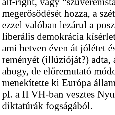
alt-right, vagy “szuverenist
megerősödését hozza, a szét
ezzel valóban lezárul a pos
liberális demokrácia kísérlet
ami hetven éven át jólétet és
reményét (illúzióját?) adta,
ahogy, de előremutató módon
menekítette ki Európa állam
pl. a II VH-ban vesztes Nyu
diktatúrák fogságából.