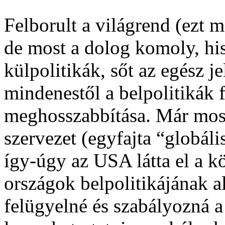
Felborult a világrend (ezt 
de most a dolog komoly, hi
külpolitikák, sőt az egész j
mindenestől a belpolitikák
meghosszabbítása. Már most
szervezet (egyfajta “globál
így-úgy az USA látta el a k
országok belpolitikájának a
felügyelné és szabályozná a