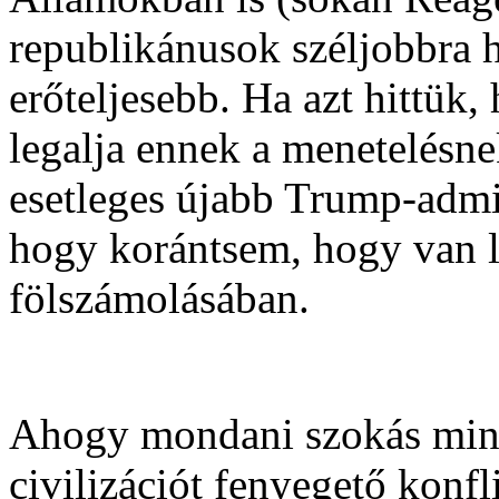
republikánusok széljobbra 
erőteljesebb. Ha azt hittük
legalja ennek a menetelésne
esetleges újabb Trump-admin
hogy korántsem, hogy van l
fölszámolásában.
Ahogy mondani szokás mind
civilizációt fenyegető konfl