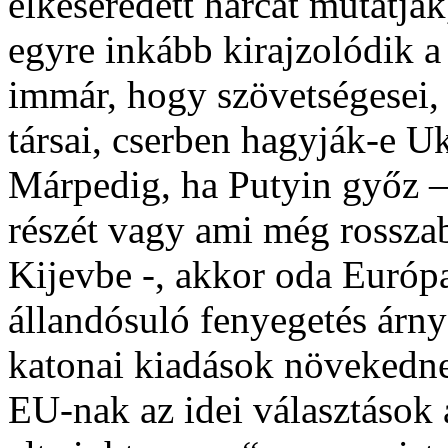
elkeseredett harcát mutatják
egyre inkább kirajzolódik 
immár, hogy szövetségesei,
társai, cserben hagyják-e U
Márpedig, ha Putyin győz – 
részét vagy ami még rossza
Kijevbe -, akkor oda Európa
állandósuló fenyegetés árnyé
katonai kiadások növekedne
EU-nak az idei választások