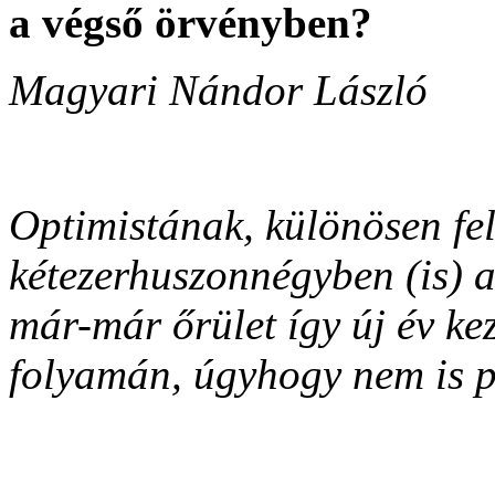
a végső örvényben?
Magyari Nándor László
Optimistának, különösen fel
kétezerhuszonnégyben (is) 
már-már őrület
így új év k
folyamán, úgyhogy nem is p