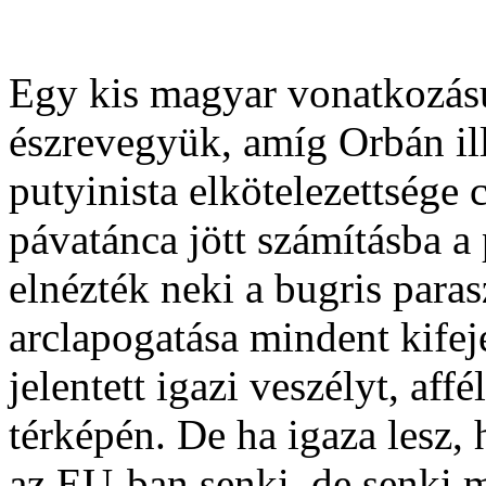
Egy kis magyar vonatkozású
észrevegyük, amíg Orbán il
putyinista elkötelezettsége
pávatánca jött számításba a
elnézték neki a bugris paras
arclapogatása mindent kifej
jelentett igazi veszélyt, aff
térképén. De ha igaza lesz, 
az EU-ban senki, de senki m