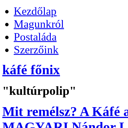
Kezdőlap
Magunkról
Postaláda
Szerzőink
káfé főnix
"kultúrpolip"
Mit remélsz? A Káfé a
MAGYARI Nándor Lás