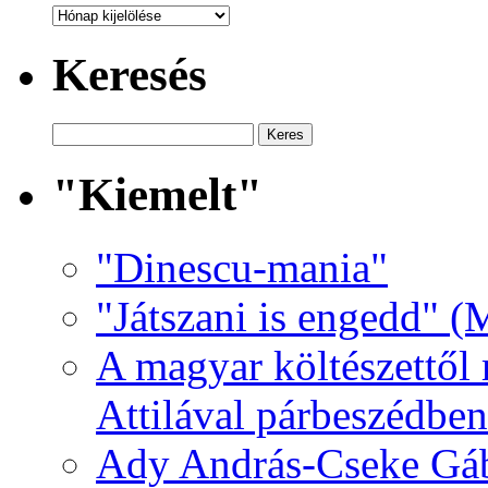
Archívum
Keresés
"Kiemelt"
"Dinescu-mania"
"Játszani is engedd" (
A magyar költészettől 
Attilával párbeszédben
Ady András-Cseke Gáb