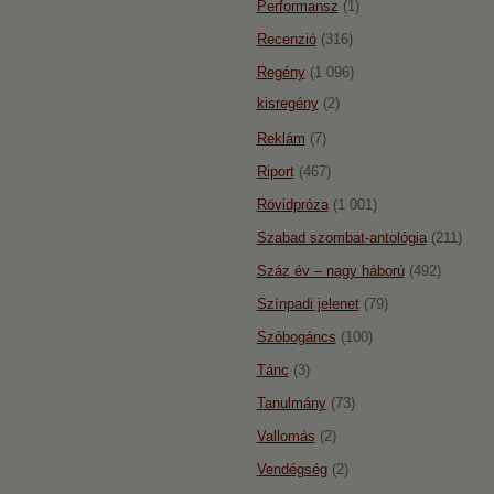
Performansz
(1)
Recenzió
(316)
Regény
(1 096)
kisregény
(2)
Reklám
(7)
Riport
(467)
Rövidpróza
(1 001)
Szabad szombat-antológia
(211)
Száz év – nagy háború
(492)
Színpadi jelenet
(79)
Szóbogáncs
(100)
Tánc
(3)
Tanulmány
(73)
Vallomás
(2)
Vendégség
(2)