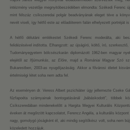
intézmény vezetője megnyitóbeszédében elmondta: Székedi Ferenc újsá
mint félszáz csíkszeredai polgár beadványának eleget téve a köny
nevét viseli, így hétfő este az előadóterem falán elhelyezett portréját is
A hétfő délutáni emlékestet Székedi Ferenc moderálta, aki bes
felidézésével indította. Elhangzott: az újságíró, költő, író, szerkeszt
Tudományegyetem bölcsészkarán diplomázott 1962-ben magyar nyel
elejétől az
Ifjúmunkás
, az
Előre
, majd a
Romániai Magyar Szó
sze
Bukarestben, 2003-as nyugdíjazásáig. Akkor a fővárosi életet kisvár
értelmiségi létet soha nem adta fel.
Az eseményen dr. Veress Albert pszichiáter úgy jellemezte Cseke Gáb
fűzfapoéta szárnyainak bontogatásánál „bábáskodott”, többek 
Csíkszeredában mindenekelőtt a Hargita Megyei Kulturális Központt
éveken át megőrzött kapcsolatot, Ferencz Angéla, a kulturális központ
nagy, gomolygó jóságként él, aki mindig segítőkész volt, soha nem búj
közeledett hozzájuk.