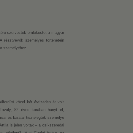
letére szerveztek emlékestet a magyar
 A résztvevők személyes történetein
or személyéhez.
űfordító közel két évtizeden át volt
 Tavaly, 82 éves korában hunyt el,
sai és barátai tisztelegtek személye
ila is jelen voltak – a csíkszeredai
véletlenül. Mint Gyulai Arthur, az