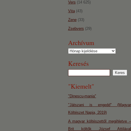
Vers
(14 625)
Vita
(43)
Zene
(33)
Zsebvers
(29)
Archívum
Archívum
Keresés
"Kiemelt"
"Dinescu-mania"
"Játszani is engedd" (Magyar
Költészet Napja, 2019)
A magyar költészettől megihletve –
Brit költők József Attilával