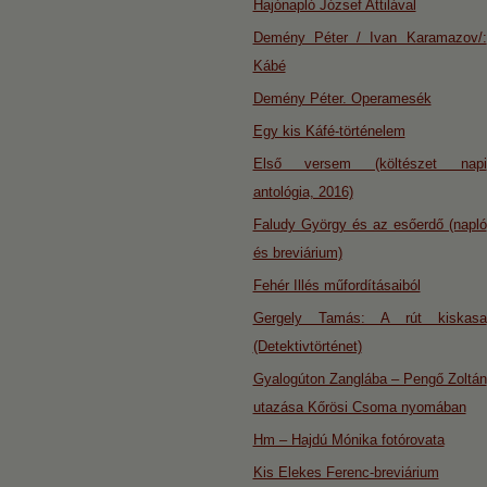
Hajónapló József Attilával
Demény Péter / Ivan Karamazov/:
Kábé
Demény Péter. Operamesék
Egy kis Káfé-történelem
Első versem (költészet napi
antológia, 2016)
Faludy György és az esőerdő (napló
és breviárium)
Fehér Illés műfordításaiból
Gergely Tamás: A rút kiskasa
(Detektivtörténet)
Gyalogúton Zanglába – Pengő Zoltán
utazása Kőrösi Csoma nyomában
Hm – Hajdú Mónika fotórovata
Kis Elekes Ferenc-breviárium