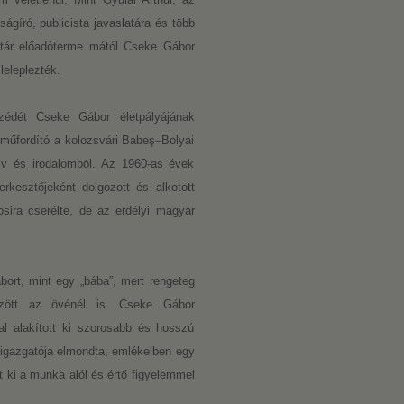
gíró, publicista javaslatára és több
vtár előadóterme mától Cseke Gábor
 leleplezték.
zédét Cseke Gábor életpályájának
ő, műfordító a kolozsvári Babeş–Bolyai
v és irodalomból. Az 1960-as évek
rkesztőjeként dolgozott és alkotott
osira cserélte, de az erdélyi magyar
ort, mint egy „bába”, mert rengeteg
között az övénél is. Cseke Gábor
al alakított ki szorosabb és hosszú
 igazgatója elmondta,
emlékeiben egy
t ki a munka alól és értő figyelemmel