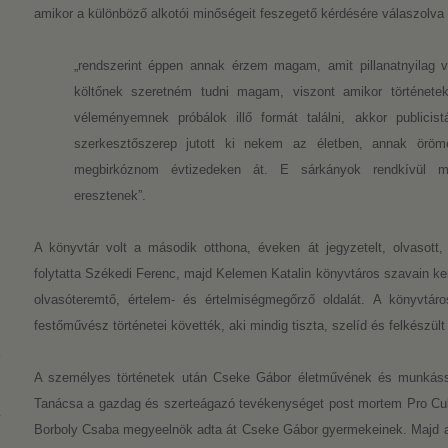
amikor a különböző alkotói minőségeit feszegető kérdésére válaszolva k
„rendszerint éppen annak érzem magam, amit pillanatnyilag vé
költőnek szeretném tudni magam, viszont amikor története
véleményemnek próbálok illő formát találni, akkor publicis
szerkesztőszerep jutott ki nekem az életben, annak örömei
megbirkóznom évtizedeken át. E sárkányok rendkívül m
eresztenek”.
A könyvtár volt a második otthona, éveken át jegyzetelt, olvasott,
folytatta Székedi Ferenc, majd Kelemen Katalin könyvtáros szavain k
olvasóteremtő, értelem- és értelmiségmegőrző oldalát. A könyvtá
festőművész történetei követték, aki mindig tiszta, szelíd és felkészült
A személyes történetek után Cseke Gábor életművének és munkás
Tanácsa a gazdag és szerteágazó tevékenységet post mortem Pro Cultura
Borboly Csaba megyeelnök adta át Cseke Gábor gyermekeinek. Majd az