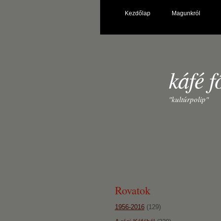
Kezdőlap
Magunkról
káfé f
"kultúrpolip"
Rovatok
1956-2016
(129)