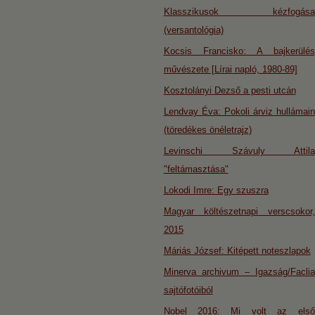
Klasszikusok kézfogása
(versantológia)
Kocsis Francisko: A bajkerülés
művészete [Lírai napló, 1980-89]
Kosztolányi Dezső a pesti utcán
Lendvay Éva: Pokoli árviz hullámain
(töredékes önéletrajz)
Levinschi Szávuly Attila
"feltámasztása"
Lokodi Imre: Egy szuszra
Magyar költészetnapi verscsokor,
2015
Máriás József: Kitépett noteszlapok
Minerva archivum – Igazság/Faclia
sajtófotóiból
Nobel 2016: Mi volt az első