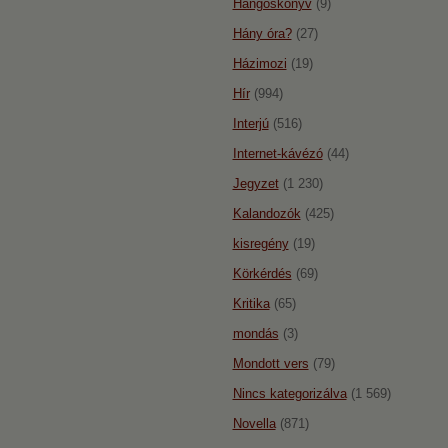
Hangoskönyv
(9)
Hány óra?
(27)
Házimozi
(19)
Hír
(994)
Interjú
(516)
Internet-kávézó
(44)
Jegyzet
(1 230)
Kalandozók
(425)
kisregény
(19)
Körkérdés
(69)
Kritika
(65)
mondás
(3)
Mondott vers
(79)
Nincs kategorizálva
(1 569)
Novella
(871)