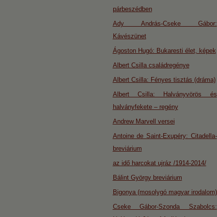
párbeszédben
Ady András-Cseke Gábor:
Kávészünet
Ágoston Hugó: Bukaresti élet, képek
Albert Csilla családregénye
Albert Csilla: Fényes tisztás (dráma)
Albert Csilla: Halványvörös és
halványfekete – regény
Andrew Marvell versei
Antoine de Saint-Exupéry: Citadella-
breviárium
az idő harcokat ujráz /1914-2014/
Bálint György breviárium
Bigonya (mosolygó magyar irodalom)
Cseke Gábor-Szonda Szabolcs: