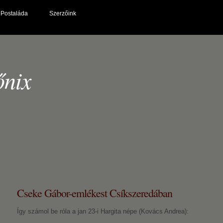
Postaláda
Szerzőink
őnix
Cseke Gábor-emlékest Csíkszeredában
Így számol be róla a jan 23-i Hargita népe (Kovács Andrea):