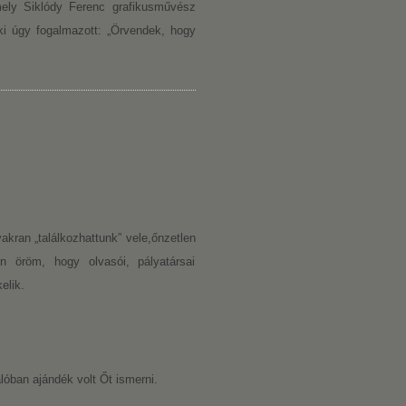
 mely Siklódy Ferenc grafikusművész
aki úgy fogalmazott: „Örvendek, hogy
akran „találkozhattunk” vele,őnzetlen
ön öröm, hogy olvasói, pályatársai
elik.
lóban ajándék volt Őt ismerni.