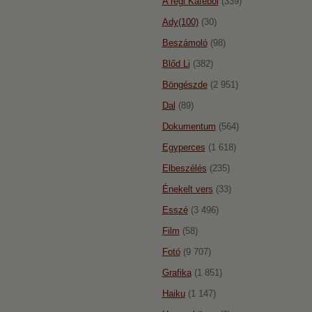
A régi Káféból
(339)
Ady(100)
(30)
Beszámoló
(98)
Blőd Li
(382)
Böngészde
(2 951)
Dal
(89)
Dokumentum
(564)
Egyperces
(1 618)
Elbeszélés
(235)
Énekelt vers
(33)
Esszé
(3 496)
Film
(58)
Fotó
(9 707)
Grafika
(1 851)
Haiku
(1 147)