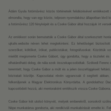
Ádám Gyula fotóművész közös történeteik felidézésével emlékezett 
elmondta, hogy van egy közös, teljesen nyomdakész állapotban lévő kö
a fotóművész 120 fényképét és a Cseke Gábor által hozzájuk írt versek
Az emlékest során bemutatták a Cseke Gábor által szerkesztett honla
ujkafe.website néven lehet megtekinteni. Ez lehetőséget biztosított 
szerzőket, költőket, írókat, publicistákat, fotográfusokat. Közöttük vo
mielőtt megismerte Cseke Gábort, úgy gondolta, hogy a tisztelet és 
elhatárolható dolog, de nála ezek összekapcsolódtak. Székedi Ferenc e
teremtett, hogy Cseke Gábor a múlt és a jelen összefüggéseit feltáró
kéziratait közölje. Kapcsolatai révén ugyancsak ő segített abban,
felkerüljenek a Magyar Elektronikus Könyvtárba. A gondolathoz Dac
kapcsolódott hozzá, aki mentoraként emlékszik vissza Cseke Gáborra.
Cseke Gábor két utolsó könyvét, melyek emberekről, sorsokról szólna
Népe munkatársa gondozta, aki rendkívüli munkabírását emelte ki. Feli