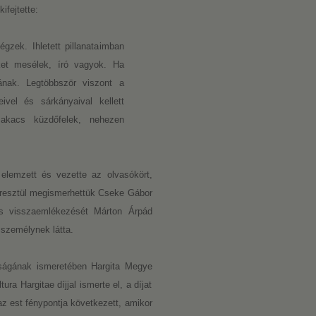
ifejtette:
gzek. Ihletett pillanataimban
ket mesélek, író vagyok. Ha
tának. Legtöbbször viszont a
vel és sárkányaival kellett
akacs küzdőfelek, nehezen
 elemzett és vezette az olvasókört,
eresztül megismerhettük Cseke Gábor
ros visszaemlékezését Márton Árpád
 személynek látta.
ságának ismeretében Hargita Megye
 Hargitae díjjal ismerte el, a díjat
 est fénypontja következett, amikor