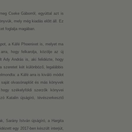
meg Cseke Gáborról, egyúttal azt is
nyvük, mely még kiadás előtt áll. Ez
et foglalja magában.
pot, a Káfé Phoenixet is, melyet ma
arra, hogy felkarolja, közölje az új
lt Ady András is, aki felidézte, hogy
a szeretet két különböző, legalábbis
lmondta: a Káfé arra is kiváló módot
, saját olvasónaplóit és más könyvek
 hogy székelyföldi szerzők könyvei
zó Katalin újságíró, tévészerkesztő
k, Sarány István újságíró, a Hargita
dézett egy 2017-ben készült interjút,