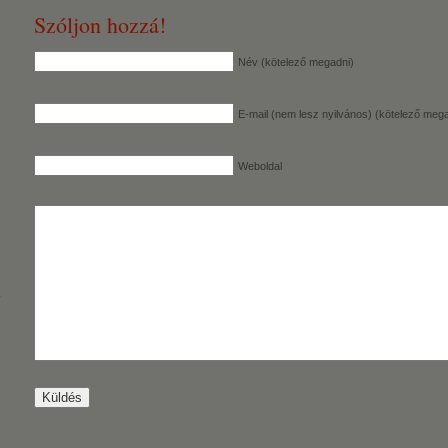
Szóljon hozzá!
Név (kötelező megadni)
E-mail (nem lesz nyilvános) (kötelező mega
Weboldal