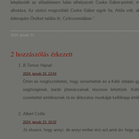
leleplezték az előadóterem falán elhelyezett Cseke Gábor-portrét,
alkotása. Az utolsó megszólaló Cseke Gábor egyik fia, Attila volt, 
édesapám Önöket találta itt, Csíkszeredában.”
2024. január 23.
2 hozzászólás érkezett
B.Tomos Hajnal
:
2024. január 23. 13:54
Öröm és megtiszteltetés, hogy ismerhettük és a Káfé oldalán gy
segítségének, baráti jótanácsainak részesei lehettünk. Kül
szeretettel emlékeznek rá és áldozatos munkáját kellőképp érték
Albert Csilla
:
2024. január 23. 18:02
Jó olvasni, hogy annyi, de annyi ember érzi azt,amit én: hogy va