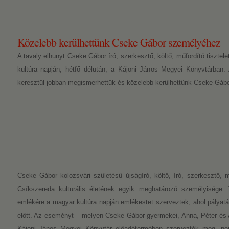
Közelebb kerülhettünk Cseke Gábor személyéhez
A tavaly elhunyt Cseke Gábor író, szerkesztő, költő, műfordító tiszte
kultúra napján, hétfő délután, a Kájoni János Megyei Könyvtárban.
keresztül jobban megismerhettük és közelebb kerülhettünk Cseke Gáb
Cseke Gábor kolozsvári születésű újságíró, költő, író, szerkesztő, m
Csíkszereda kulturális életének egyik meghatározó személyisége.
emlékére a magyar kultúra napján emlékestet szerveztek, ahol pályatár
előtt. Az eseményt – melyen Cseke Gábor gyermekei, Anna, Péter és Att
Kájoni János Megyei Könyvtár előadótermében szervezték meg, nem 