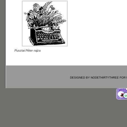
Pusztai Péter rajza
DESIGNED BY
NODETHIRTYTHREE
FOR