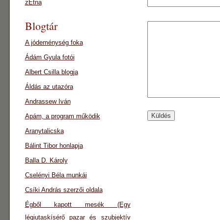
zEtna
Blogtár
A jódeménység foka
Ádám Gyula fotói
Albert Csilla blogja
Áldás az utazóra
Andrassew Iván
Apám, a program működik
Aranytalicska
Bálint Tibor honlapja
Balla D. Károly
Cselényi Béla munkái
Csíki András szerzői oldala
Égből kapott mesék (Egy
légiutaskísérő pazar és szubjektív