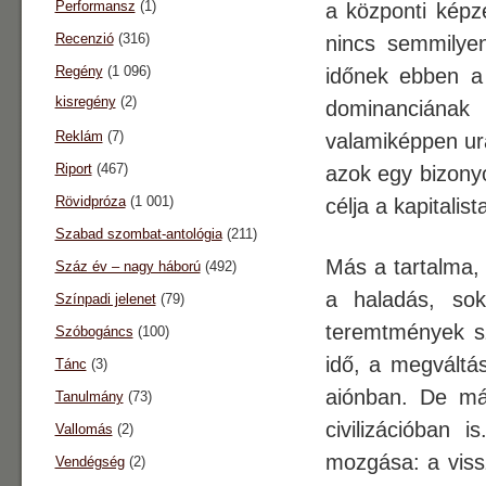
Performansz
(1)
a központi képz
Recenzió
(316)
nincs semmilyen
Regény
(1 096)
időnek ebben a
kisregény
(2)
dominanciána
Reklám
(7)
valamiképpen ura
Riport
(467)
azok egy bizonyo
Rövidpróza
(1 001)
célja a kapitalis
Szabad szombat-antológia
(211)
Más a tartalma, 
Száz év – nagy háború
(492)
a haladás, sok
Színpadi jelenet
(79)
teremtmények sz
Szóbogáncs
(100)
idő, a megváltás
Tánc
(3)
aiónban. De más
Tanulmány
(73)
civilizációban i
Vallomás
(2)
mozgása: a viss
Vendégség
(2)