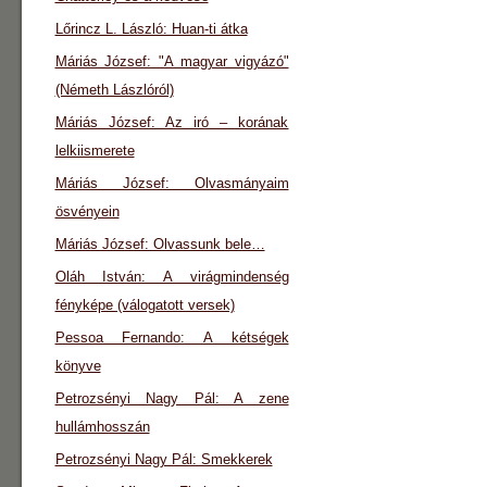
Lőrincz L. László: Huan-ti átka
Máriás József: "A magyar vigyázó"
(Németh Lászlóról)
Máriás József: Az iró – korának
lelkiismerete
Máriás József: Olvasmányaim
ösvényein
Máriás József: Olvassunk bele…
Oláh István: A virágmindenség
fényképe (válogatott versek)
Pessoa Fernando: A kétségek
könyve
Petrozsényi Nagy Pál: A zene
hullámhosszán
Petrozsényi Nagy Pál: Smekkerek