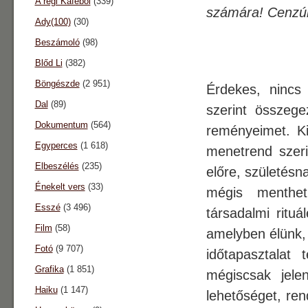
A régi Káféból
(339)
számára! Cenzúra
Ady(100)
(30)
Beszámoló
(98)
Blőd Li
(382)
Böngészde
(2 951)
Érdekes, nincs
Dal
(89)
szerint összeg
Dokumentum
(564)
reményeimet. Ki
Egyperces
(1 618)
menetrend szeri
Elbeszélés
(235)
előre, születés
Énekelt vers
(33)
mégis menthet
Esszé
(3 496)
társadalmi ritu
Film
(58)
amelyben élünk,
Fotó
(9 707)
időtapasztalat 
Grafika
(1 851)
mégiscsak jelen
Haiku
(1 147)
lehetőséget, re