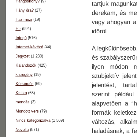
Hangoskönyv
(9)
tartjuk magunka
Hány óra?
(27)
derekam, és meg
Házimozi
(19)
vagy ahogyan a 
Hír
(994)
időről.
Interjú
(516)
Internet-kávézó
(44)
A legkülönösebb,
Jegyzet
(1 230)
és szabályszerűn
Kalandozók
(425)
ilyen módon me
kisregény
(19)
szubjektív jele
Körkérdés
(69)
jelentést, tart
Kritika
(65)
szerint például
mondás
(3)
alapvetően a “h
Mondott vers
(79)
formák keletke
Nincs kategorizálva
(1 569)
változás, alka
Novella
(871)
haladásnak, a fe