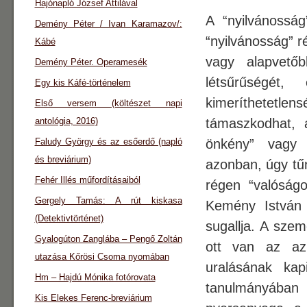
Hajónapló József Attilával
A “nyilvánossá
Demény Péter / Ivan Karamazov/:
“nyilvánosság” r
Kábé
vagy alapvetőb
Demény Péter. Operamesék
létsűrűségét,
Egy kis Káfé-történelem
kimeríthetetlens
Első versem (költészet napi
antológia, 2016)
támaszkodhat, 
Faludy György és az esőerdő (napló
önkény” vagy 
és breviárium)
azonban, úgy tűn
Fehér Illés műfordításaiból
régen “valóság
Gergely Tamás: A rút kiskasa
Kemény István
(Detektivtörténet)
sugallja. A szem
Gyalogúton Zanglába – Pengő Zoltán
ott van az az
utazása Kőrösi Csoma nyomában
uralásának kap
Hm – Hajdú Mónika fotórovata
tanulmányában p
Kis Elekes Ferenc-breviárium