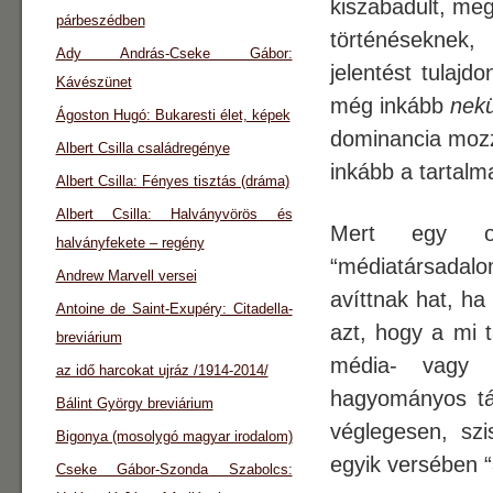
kiszabadult, meg
párbeszédben
történéseknek
Ady András-Cseke Gábor:
jelentést tulaj
Kávészünet
még inkább
nek
Ágoston Hugó: Bukaresti élet, képek
dominancia mozz
Albert Csilla családregénye
inkább a tartalma
Albert Csilla: Fényes tisztás (dráma)
Albert Csilla: Halványvörös és
Mert egy ol
halványfekete – regény
“médiatársadalom
Andrew Marvell versei
avíttnak hat, ha
Antoine de Saint-Exupéry: Citadella-
azt, hogy a mi t
breviárium
média- vagy k
az idő harcokat ujráz /1914-2014/
hagyományos tá
Bálint György breviárium
véglegesen, szi
Bigonya (mosolygó magyar irodalom)
egyik versében “
Cseke Gábor-Szonda Szabolcs: