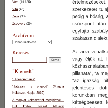
értelmezéseket,
Vers
(14 625)
szerkezetet tul
Vita
(43)
pedig a bőség, a
Zene
(33)
csúcspont után 
Zsebvers
(29)
egyfajta szabál
Archívum
szakasza dialekt
Archívum
Keresés
Az arra vonatko
vagy éljük át, 
közhasználatban
"Kiemelt"
pillanata”, “a m
"Dinescu-mania"
“az igazság pi
"Játszani is engedd" (Magyar
jelentéses id
Költészet Napja, 2019)
korunkban megj
A magyar költészettől megihletve –
kétségbeesett k
Brit költők József Attilával