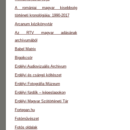
A romániai magyar kisebbség
történeti kronológiája: 1990-2017
Arcanum kézikönyvtár
Az RTV magyar adásának
archívumából
Babel Matrix
Bigpikcsör
Erdélyi Audiovizuális Archivum
Erdélyi és csángó költészet
Erdélyi Fotográfia Múzeum
Erdélyi fürdők – képeslapokon
Erdélyi Magyar Szótörténeti Tár
Fortepan.hu
Fotóművészet
Fotós oldalak