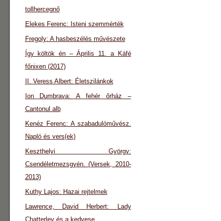
tollhercegnő
Elekes Ferenc: Isteni szemmérték
Fregoly: A hasbeszélés művészete
Így költök én – Április 11. a Káfé
főnixen (2017)
II. Veress Albert: Életszilánkok
Ion Dumbrava: A fehér őrház –
Cantonul alb
Kenéz Ferenc: A szabadulóművész.
Napló és vers(ek)
Keszthelyi György:
Csendéletmezsgyén. (Versek, 2010-
2013)
Kuthy Lajos: Hazai rejtelmek
Lawrence, David Herbert: Lady
Chatterley és a kedvese