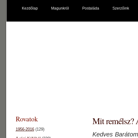
Kezdőlap
Magunkról
Postaláda
Szerzőink
káfé főnix
"kultúrpolip"
Rovatok
Mit remélsz? 
1956-2016
(129)
Kedves Barátom!