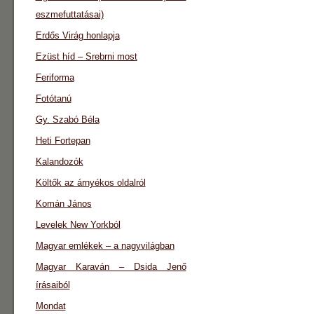
eszmefuttatásai)
Erdős Virág honlapja
Ezüst híd – Srebrni most
Feriforma
Fotótanú
Gy. Szabó Béla
Heti Fortepan
Kalandozók
Költők az árnyékos oldalról
Komán János
Levelek New Yorkból
Magyar emlékek – a nagyvilágban
Magyar Karaván – Dsida Jenő
írásaiból
Mondat