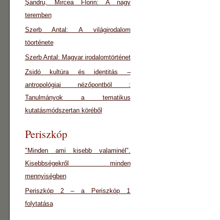
Şandru, Mircea Florin: A nagy
teremben
Szerb Antal: A világirodalom
töorténete
Szerb Antal: Magyar irodalomtörténet
Zsidó kultúra és identitás –
antropológiai nézőpontból :
Tanulmányok a tematikus
kutatásmódszertan köréből
Periszkóp
"Minden ami kisebb valaminél".
Kisebbségekről minden
mennyiségben
Periszkóp 2 – a Periszkóp 1
folytatása