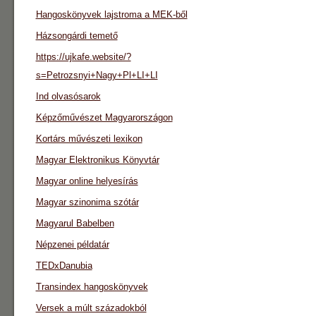
Hangoskönyvek lajstroma a MEK-ből
Házsongárdi temető
https://ujkafe.website/?
s=Petrozsnyi+Nagy+Pl+LI+LI
Ind olvasósarok
Képzőművészet Magyarországon
Kortárs művészeti lexikon
Magyar Elektronikus Könyvtár
Magyar online helyesírás
Magyar szinonima szótár
Magyarul Babelben
Népzenei példatár
TEDxDanubia
Transindex hangoskönyvek
Versek a múlt századokból