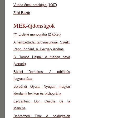
Vitorla-ének antológia (1967)
Zöld Bazár
MEK-újdonságok
*** Erdélyi monográfia (2 kötet)
A nemzettudat tárgyiasulásai. Szerk.
Papp Richárd, A. Gergely András
B. Tomos Hajnal: A mérleg hava
(versek)
Bölöni Domokos: A rablóhús
fogyasztása
Borbándi Gyula: Nyugati magyar
idordalmi lexikon és bibliográfia
Cervantes: Don Quijote de la
Mancha
Debreczeni Éva: A boldogtalan