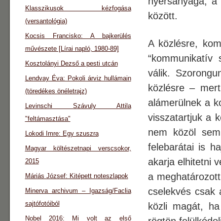
nyersanyaga, 
Klasszikusok kézfogása
között.
(versantológia)
Kocsis Francisko: A bajkerülés
A közlésre, kom
művészete [Lírai napló, 1980-89]
“kommunikatív 
Kosztolányi Dezső a pesti utcán
válik. Szorong
Lendvay Éva: Pokoli árviz hullámain
közlésre – mer
(töredékes önéletrajz)
alámerülnek a ko
Levinschi Szávuly Attila
visszatartjuk a 
"feltámasztása"
nem közöl semm
Lokodi Imre: Egy szuszra
felebarátai is 
Magyar költészetnapi verscsokor,
akarja elhitetni
2015
a meghatározott
Máriás József: Kitépett noteszlapok
cselekvés csak a
Minerva archivum – Igazság/Faclia
sajtófotóiból
közli magát, ha
Nobel 2016: Mi volt az első