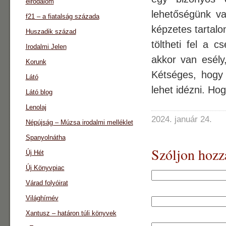
eirodalom
lehetőségünk va
f21 – a fiatalság százada
képzetes tartalom
Huszadik század
töltheti fel a 
Irodalmi Jelen
akkor van esély,
Korunk
Kétséges, hogy 
Látó
lehet idézni. Hog
Látó blog
Lenolaj
2024. január 24.
Népújság – Múzsa irodalmi melléklet
Spanyolnátha
Szóljon hozz
Új Hét
Új Könyvpiac
Várad folyóirat
Világhírnév
Xantusz – határon túli könyvek