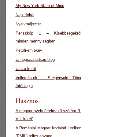
My New York State of Mind
Napi Jókai
Nyelvmájszter
Periszkóp 1 – Kisebbségekről
minden mennyiségben
Petőfi-emlékév
Új népszabadság blog
Urszu kettő
Vallomás-ok – Steigerwald Tibor
fotóblogja
Hasznos
A magyar nyelv értelmező szótára (I-
VII. kötet)
A Romániai Magyar Irodalmi Lexikon
(RMIL) teljes anyaga