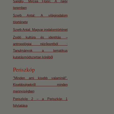
Şandru, Mircea Florin: A nagy
teremben
Szerb Antal: A világirodalom
töorténete
Szerb Antal: Magyar irodalomtörténet
Zsidó kultúra és identitás –
antropológiai nézőpontból :
Tanulmányok a tematikus
kutatásmódszertan köréből
Periszkóp
"Minden ami kisebb valaminél".
Kisebbségekről minden
mennyiségben
Periszkóp 2 – a Periszkóp 1
folytatása