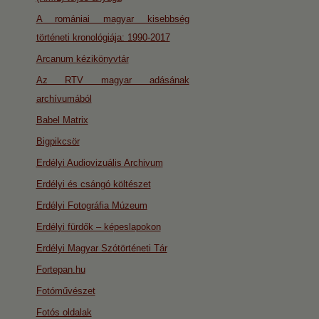
A romániai magyar kisebbség
történeti kronológiája: 1990-2017
Arcanum kézikönyvtár
Az RTV magyar adásának
archívumából
Babel Matrix
Bigpikcsör
Erdélyi Audiovizuális Archivum
Erdélyi és csángó költészet
Erdélyi Fotográfia Múzeum
Erdélyi fürdők – képeslapokon
Erdélyi Magyar Szótörténeti Tár
Fortepan.hu
Fotóművészet
Fotós oldalak