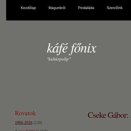
Kezdőlap
Magunkról
Postaláda
Szerzőink
káfé főnix
"kultúrpolip"
Rovatok
Cseke Gábor: A
1956-2016
(129)