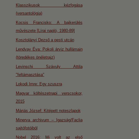
Klasszikusok kézfogása
(versantológia)
Kocsis Francisko: A bajkerülés
művészete [Lírai napló, 1980-89]
Kosztolányi Dezső a pesti utcán
Lendvay Éva: Pokoli árviz hullámain
(töredékes önéletrajz)
Levinschi Szávuly Attila
"feltámasztása"
Lokodi Imre: Egy szuszra
Magyar költészetnapi verscsokor,
2015
Máriás József: Kitépett noteszlapok
Minerva archivum – Igazság/Faclia
sajtófotóiból
Nobel 2016: Mi volt az első