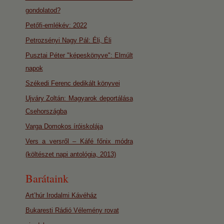
gondolatod?
Petőfi-emlékév: 2022
Petrozsényi Nagy Pál: Éli, Éli
Pusztai Péter "képeskönyve": Elmúlt
napok
Székedi Ferenc dedikált könyvei
Ujváry Zoltán: Magyarok deportálása
Csehországba
Varga Domokos íróiskolája
Vers a versről – Káfé főnix módra
(költészet napi antológia, 2013)
Barátaink
Art’húr Irodalmi Kávéház
Bukaresti Rádió Vélemény rovat