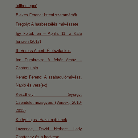
tollhercegnő
Elekes Ferenc: Isteni szemmérték
Fregoly: A hasbeszélés művészete
Így költök én – Április 11. a Káfé
főnixen (2017)
II. Veress Albert: Életszilánkok
Ion Dumbrava: A fehér őrház –
Cantonul alb
Kenéz Ferenc: A szabadulóművész.
Napló és vers(ek)
Keszthelyi György:
Csendéletmezsgyén. (Versek, 2010-
2013)
Kuthy Lajos: Hazai rejtelmek
Lawrence, David Herbert: Lady
Chatterley és a kedvese