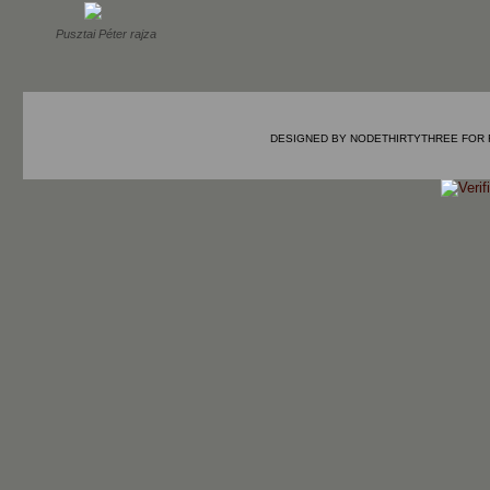
Pusztai Péter rajza
DESIGNED BY
NODETHIRTYTHREE
FOR