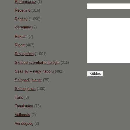
Performansz
(1)
Recenzió
(316)
Regény
(1 096)
kisregény
(2)
Reklám
(7)
Riport
(467)
Rövidpróza
(1 001)
Szabad szombat-antológia
(211)
Száz év – nagy háború
(492)
Színpadi jelenet
(79)
Szóbogáncs
(100)
Tánc
(3)
Tanulmány
(73)
Vallomás
(2)
Vendégség
(2)