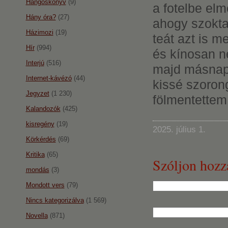
Hangoskönyv
(9)
a fotelbe el
Hány óra?
(27)
ahogy szokt
Házimozi
(19)
teát azt is 
Hír
(994)
és kínosan n
Interjú
(516)
majd másnap
Internet-kávézó
(44)
kissé szoron
Jegyzet
(1 230)
fölmentette
Kalandozók
(425)
kisregény
(19)
2025. július 1.
Körkérdés
(69)
Kritika
(65)
Szóljon hozz
mondás
(3)
Mondott vers
(79)
Nincs kategorizálva
(1 569)
Novella
(871)