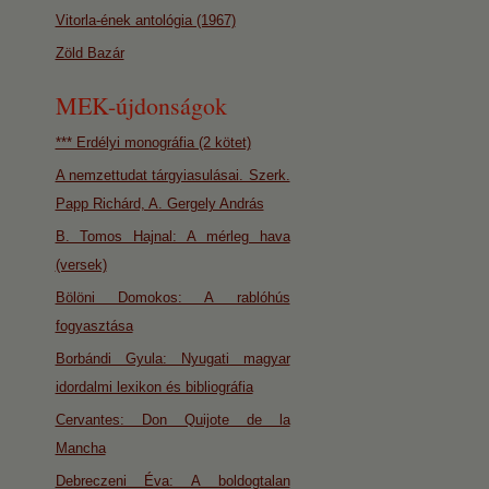
Vitorla-ének antológia (1967)
Zöld Bazár
MEK-újdonságok
*** Erdélyi monográfia (2 kötet)
A nemzettudat tárgyiasulásai. Szerk.
Papp Richárd, A. Gergely András
B. Tomos Hajnal: A mérleg hava
(versek)
Bölöni Domokos: A rablóhús
fogyasztása
Borbándi Gyula: Nyugati magyar
idordalmi lexikon és bibliográfia
Cervantes: Don Quijote de la
Mancha
Debreczeni Éva: A boldogtalan