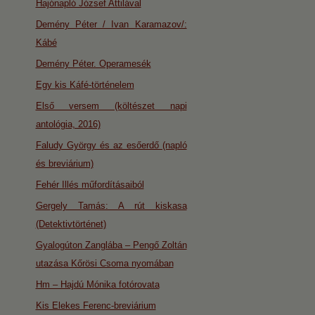
Hajónapló József Attilával
Demény Péter / Ivan Karamazov/:
Kábé
Demény Péter. Operamesék
Egy kis Káfé-történelem
Első versem (költészet napi
antológia, 2016)
Faludy György és az esőerdő (napló
és breviárium)
Fehér Illés műfordításaiból
Gergely Tamás: A rút kiskasa
(Detektivtörténet)
Gyalogúton Zanglába – Pengő Zoltán
utazása Kőrösi Csoma nyomában
Hm – Hajdú Mónika fotórovata
Kis Elekes Ferenc-breviárium