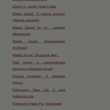
Lőrincz L. László: Huan-ti átka
Máriás József: "A magyar vigyázó"
(Németh Lászlóról)
Máriás József: Az iró – korának
lelkiismerete
Máriás József: Olvasmányaim
ösvényein
Máriás József: Olvassunk bele…
Oláh István: A virágmindenség
fényképe (válogatott versek)
Pessoa Fernando: A kétségek
könyve
Petrozsényi Nagy Pál: A zene
hullámhosszán
Petrozsényi Nagy Pál: Smekkerek