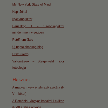
My New York State of Mind
Napi Jókai
Nyelvmájszter
Periszkóp 1 – Kisebbségekről
minden mennyiségben
Petőfi-emlékév
Új népszabadság blog
Urszu kettő
Vallomás-ok – Steigerwald Tibor
fotóblogja
Hasznos
A magyar nyelv értelmező szótára (I-
VII. kötet)
A Romániai Magyar Irodalmi Lexikon
(RMIL) teljes anyaga