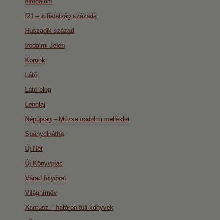
eirodalom
f21 – a fiatalság százada
Huszadik század
Irodalmi Jelen
Korunk
Látó
Látó blog
Lenolaj
Népújság – Múzsa irodalmi melléklet
Spanyolnátha
Új Hét
Új Könyvpiac
Várad folyóirat
Világhírnév
Xantusz – határon túli könyvek