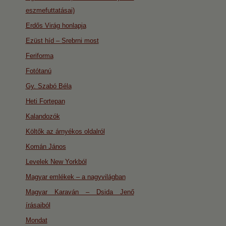
eszmefuttatásai)
Erdős Virág honlapja
Ezüst híd – Srebrni most
Feriforma
Fotótanú
Gy. Szabó Béla
Heti Fortepan
Kalandozók
Költők az árnyékos oldalról
Komán János
Levelek New Yorkból
Magyar emlékek – a nagyvilágban
Magyar Karaván – Dsida Jenő
írásaiból
Mondat