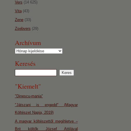
Vers
(14 625)
Vita
(43)
Zene
(33)
Zsebvers
(29)
Archívum
Archívum
Keresés
"Kiemelt"
"Dinescu-mania"
"Játszani is engedd" (Magyar
Költészet Napja, 2019)
A magyar költészettől megihletve –
Brit költők József Attilával