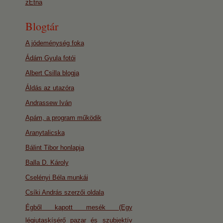
zEtna
Blogtár
A jódeménység foka
Ádám Gyula fotói
Albert Csilla blogja
Áldás az utazóra
Andrassew Iván
Apám, a program működik
Aranytalicska
Bálint Tibor honlapja
Balla D. Károly
Cselényi Béla munkái
Csíki András szerzői oldala
Égből kapott mesék (Egy
légiutaskísérő pazar és szubjektív