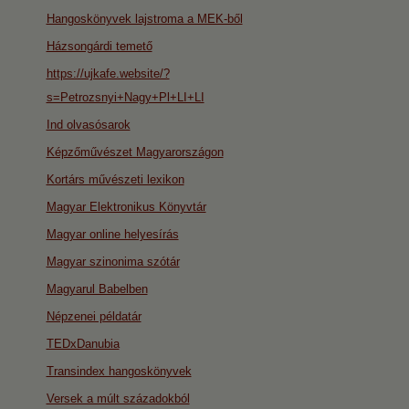
Hangoskönyvek lajstroma a MEK-ből
Házsongárdi temető
https://ujkafe.website/?
s=Petrozsnyi+Nagy+Pl+LI+LI
Ind olvasósarok
Képzőművészet Magyarországon
Kortárs művészeti lexikon
Magyar Elektronikus Könyvtár
Magyar online helyesírás
Magyar szinonima szótár
Magyarul Babelben
Népzenei példatár
TEDxDanubia
Transindex hangoskönyvek
Versek a múlt századokból