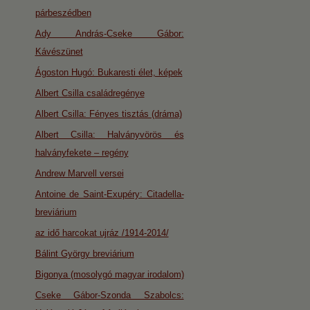
párbeszédben
Ady András-Cseke Gábor:
Kávészünet
Ágoston Hugó: Bukaresti élet, képek
Albert Csilla családregénye
Albert Csilla: Fényes tisztás (dráma)
Albert Csilla: Halványvörös és
halványfekete – regény
Andrew Marvell versei
Antoine de Saint-Exupéry: Citadella-
breviárium
az idő harcokat ujráz /1914-2014/
Bálint György breviárium
Bigonya (mosolygó magyar irodalom)
Cseke Gábor-Szonda Szabolcs: