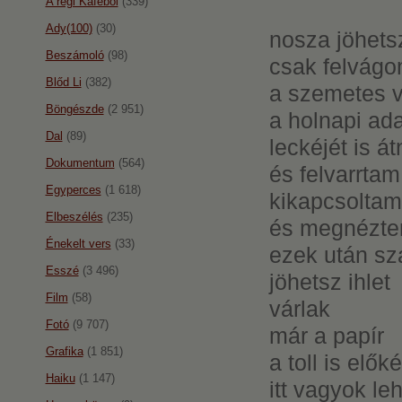
A régi Káféból
(339)
Ady(100)
(30)
nosza jöhetsz
Beszámoló
(98)
csak felvágo
Blőd Li
(382)
a szemetes v
Böngészde
(2 951)
a holnapi ad
Dal
(89)
leckéjét is á
Dokumentum
(564)
és felvarrtam
Egyperces
(1 618)
kikapcsoltam 
Elbeszélés
(235)
és megnéztem
Énekelt vers
(33)
ezek után s
Esszé
(3 496)
jöhetsz ihlet
Film
(58)
várlak
Fotó
(9 707)
már a papír
Grafika
(1 851)
a toll is elők
Haiku
(1 147)
itt vagyok l