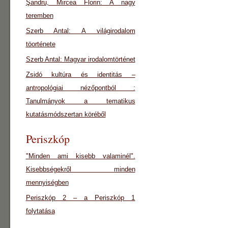
Şandru, Mircea Florin: A nagy
teremben
Szerb Antal: A világirodalom
töorténete
Szerb Antal: Magyar irodalomtörténet
Zsidó kultúra és identitás –
antropológiai nézőpontból :
Tanulmányok a tematikus
kutatásmódszertan köréből
Periszkóp
"Minden ami kisebb valaminél".
Kisebbségekről minden
mennyiségben
Periszkóp 2 – a Periszkóp 1
folytatása