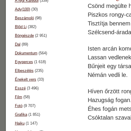
A régi Káféból
(339)
Csönd megülte h
Ady(100)
(30)
Piszkos rongy-ca
Beszámoló
(98)
Tisztítja bennem
Blőd Li
(382)
Szélcsend-árada
Böngészde
(2 951)
Dal
(89)
Isten arcán kom
Dokumentum
(564)
Lassan vedlenek
Egyperces
(1 618)
Bűnjeit egy társ
Elbeszélés
(235)
Némán vedli le.
Énekelt vers
(33)
Esszé
(3 496)
Híven őrzött ron
Film
(58)
Hazugság fogan
Fotó
(9 707)
Éhes fogán mets
Grafika
(1 851)
Csóktalan szava
Haiku
(1 147)