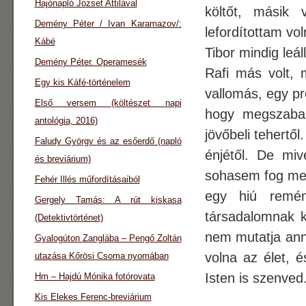
Hajónapló József Attilával
költőt, másik 
Demény Péter / Ivan Karamazov/:
lefordítottam vo
Kábé
Tibor mindig leáll
Demény Péter. Operamesék
Rafi más volt, 
Egy kis Káfé-történelem
vallomás, egy pr
Első versem (költészet napi
hogy megszabadu
antológia, 2016)
jövőbeli tehertől
Faludy György és az esőerdő (napló
énjétől. De miv
és breviárium)
sohasem fog meg
Fehér Illés műfordításaiból
egy hiú remé
Gergely Tamás: A rút kiskasa
társadalomnak k
(Detektivtörténet)
nem mutatja anna
Gyalogúton Zanglába – Pengő Zoltán
volna az élet, 
utazása Kőrösi Csoma nyomában
Isten is szenved
Hm – Hajdú Mónika fotórovata
Kis Elekes Ferenc-breviárium