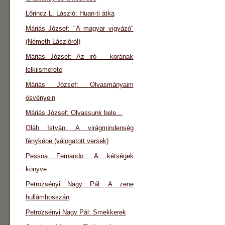
Lőrincz L. László: Huan-ti átka
Máriás József: "A magyar vigyázó"
(Németh Lászlóról)
Máriás József: Az iró – korának
lelkiismerete
Máriás József: Olvasmányaim
ösvényein
Máriás József: Olvassunk bele…
Oláh István: A virágmindenség
fényképe (válogatott versek)
Pessoa Fernando: A kétségek
könyve
Petrozsényi Nagy Pál: A zene
hullámhosszán
Petrozsényi Nagy Pál: Smekkerek