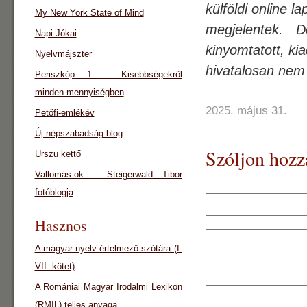
külföldi online l
My New York State of Mind
megjelentek.
Napi Jókai
kinyomtatott, ki
Nyelvmájszter
hivatalosan nem
Periszkóp 1 – Kisebbségekről
minden mennyiségben
2025. május 31.
Petőfi-emlékév
Új népszabadság blog
Szóljon hozz
Urszu kettő
Vallomás-ok – Steigerwald Tibor
fotóblogja
Hasznos
A magyar nyelv értelmező szótára (I-
VII. kötet)
A Romániai Magyar Irodalmi Lexikon
(RMIL) teljes anyaga