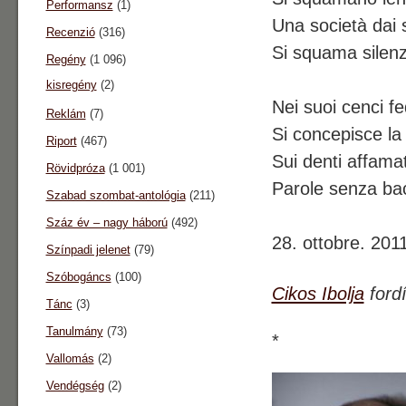
Performansz
(1)
Una società dai 
Recenzió
(316)
Si squama silen
Regény
(1 096)
kisregény
(2)
Nei suoi cenci fe
Reklám
(7)
Si concepisce l
Riport
(467)
Sui denti affamati 
Rövidpróza
(1 001)
Parole senza bac
Szabad szombat-antológia
(211)
Száz év – nagy háború
(492)
28. ottobre. 2011
Színpadi jelenet
(79)
Szóbogáncs
(100)
Cikos Ibolja
fordí
Tánc
(3)
Tanulmány
(73)
*
Vallomás
(2)
Vendégség
(2)