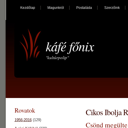
Kezdőlap
Magunkról
Postaláda
Szerzőink
káfé főnix
"kultúrpolip"
Rovatok
Cikos Ibolja Ra
1956-2016
(129)
Csönd megül