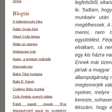
zEtna
legfelsőtől, elt
le. Tudtam, hog
Blogtár
munkaév után 
A jódeménység foka
megélhessek. A 
Ádám Gyula fotói
menni, nem t
Albert Csilla blogja
együttélést. Fér
Áldás az utazóra
elváltam, rá n
Andrassew Iván
egy kis házra va
Apám, a program működik
Ennek már tizen
Aranytalicska
jártak a magyar
Bálint Tibor honlapja
állampolgárság
Balla D. Károly
megismerjék val
Cselényi Béla munkái
nyelvet, melyre
Csíki András szerzői oldala
kereste, sohase
Égből kapott mesék (Egy
létszám, hogy el
légiutaskísérő pazar és szubjektív