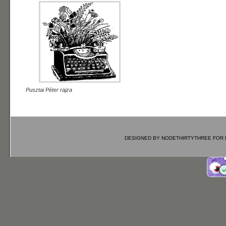
Pusztai Péter rajza
DESIGNED BY
NODETHIRTYTHREE
FOR