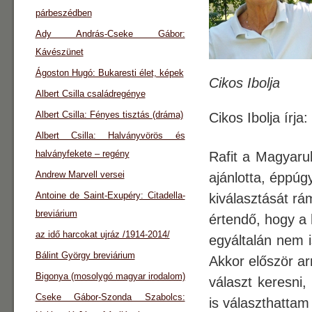
párbeszédben
Ady András-Cseke Gábor:
Kávészünet
Ágoston Hugó: Bukaresti élet, képek
Cikos Ibolja
Albert Csilla családregénye
Albert Csilla: Fényes tisztás (dráma)
Cikos Ibolja írja:
Albert Csilla: Halványvörös és
halványfekete – regény
Rafit a Magyarul
Andrew Marvell versei
ajánlotta, éppúgy
Antoine de Saint-Exupéry: Citadella-
kiválasztását rá
breviárium
értendő, hogy a 
az idő harcokat ujráz /1914-2014/
egyáltalán nem 
Bálint György breviárium
Akkor először ar
Bigonya (mosolygó magyar irodalom)
választ keresni,
Cseke Gábor-Szonda Szabolcs:
is választhattam