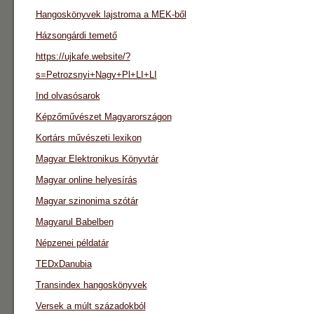
Hangoskönyvek lajstroma a MEK-ből
Házsongárdi temető
https://ujkafe.website/?
s=Petrozsnyi+Nagy+Pl+LI+LI
Ind olvasósarok
Képzőművészet Magyarországon
Kortárs művészeti lexikon
Magyar Elektronikus Könyvtár
Magyar online helyesírás
Magyar szinonima szótár
Magyarul Babelben
Népzenei példatár
TEDxDanubia
Transindex hangoskönyvek
Versek a múlt századokból