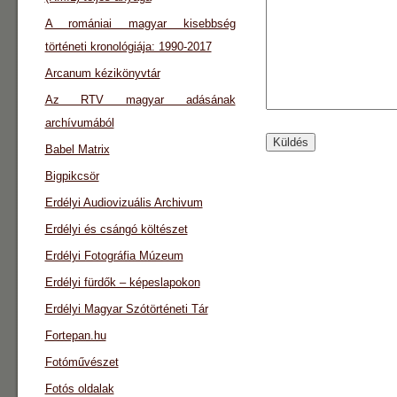
A romániai magyar kisebbség
történeti kronológiája: 1990-2017
Arcanum kézikönyvtár
Az RTV magyar adásának
archívumából
Babel Matrix
Bigpikcsör
Erdélyi Audiovizuális Archivum
Erdélyi és csángó költészet
Erdélyi Fotográfia Múzeum
Erdélyi fürdők – képeslapokon
Erdélyi Magyar Szótörténeti Tár
Fortepan.hu
Fotóművészet
Fotós oldalak