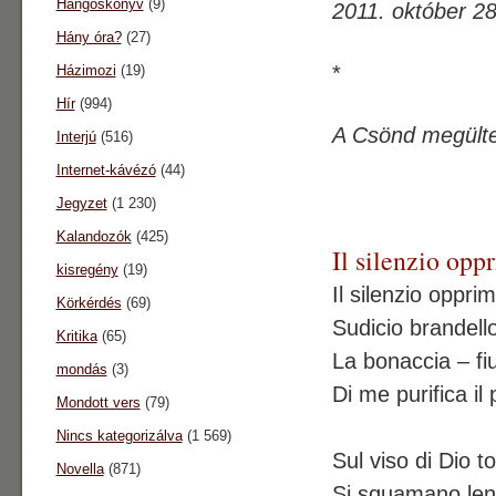
Hangoskönyv
(9)
2011. október 28
Hány óra?
(27)
*
Házimozi
(19)
Hír
(994)
A Csönd megülte
Interjú
(516)
Internet-kávézó
(44)
Jegyzet
(1 230)
Kalandozók
(425)
Il silenzio o
kisregény
(19)
Il silenzio oppri
Körkérdés
(69)
Sudicio brandello
Kritika
(65)
La bonaccia – f
mondás
(3)
Di me purifica il
Mondott vers
(79)
Nincs kategorizálva
(1 569)
Sul viso di Dio t
Novella
(871)
Si squamano len