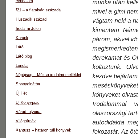
eirodalom
munka után kelle
f21 – a fiatalság százada
mivel a gimi nem
Huszadik század
vágtam neki a n
Irodalmi Jelen
kimentem Német
Korunk
párom, akivel i
Látó
megismerkedtem
Látó blog
derekamat és O
Lenolaj
költöztünk. Ol
Népújság – Múzsa irodalmi melléklet
kezdve bejártam
Spanyolnátha
meséskönyveket
Új Hét
könyveket olvas
Új Könyvpiac
Irodalommal v
Várad folyóirat
olaszországi tar
Világhírnév
autodidakta meg
Xantusz – határon túli könyvek
fokozatát. Az ötö