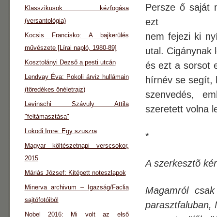
Persze ő saját m
Klasszikusok kézfogása
ezt
(versantológia)
nem fejezi ki ny
Kocsis Francisko: A bajkerülés
művészete [Lírai napló, 1980-89]
utal. Cigánynak l
Kosztolányi Dezső a pesti utcán
és ezt a sorsot 
Lendvay Éva: Pokoli árviz hullámain
hírnév se segít,
(töredékes önéletrajz)
szenvedés, em
Levinschi Szávuly Attila
szeretett volna l
"feltámasztása"
Lokodi Imre: Egy szuszra
*
Magyar költészetnapi verscsokor,
2015
A szerkesztõ ké
Máriás József: Kitépett noteszlapok
Minerva archivum – Igazság/Faclia
Magamról csak 
sajtófotóiból
parasztfaluban,
Nobel 2016: Mi volt az első