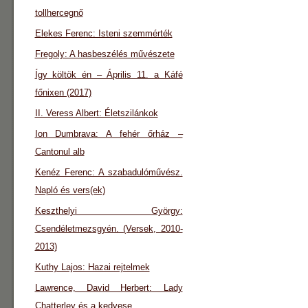
tollhercegnő
Elekes Ferenc: Isteni szemmérték
Fregoly: A hasbeszélés művészete
Így költök én – Április 11. a Káfé
főnixen (2017)
II. Veress Albert: Életszilánkok
Ion Dumbrava: A fehér őrház –
Cantonul alb
Kenéz Ferenc: A szabadulóművész.
Napló és vers(ek)
Keszthelyi György:
Csendéletmezsgyén. (Versek, 2010-
2013)
Kuthy Lajos: Hazai rejtelmek
Lawrence, David Herbert: Lady
Chatterley és a kedvese