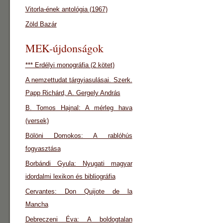
Vitorla-ének antológia (1967)
Zöld Bazár
MEK-újdonságok
*** Erdélyi monográfia (2 kötet)
A nemzettudat tárgyiasulásai. Szerk.
Papp Richárd, A. Gergely András
B. Tomos Hajnal: A mérleg hava
(versek)
Bölöni Domokos: A rablóhús
fogyasztása
Borbándi Gyula: Nyugati magyar
idordalmi lexikon és bibliográfia
Cervantes: Don Quijote de la
Mancha
Debreczeni Éva: A boldogtalan