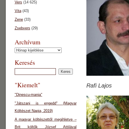
Vers
(14 625)
Vita
(43)
Zene
(33)
Zsebvers
(29)
Archívum
Archívum
Keresés
"Kiemelt"
Rafi Lajos
"Dinescu-mania"
"Játszani is engedd" (Magyar
Költészet Napja, 2019)
A magyar költészettől megihletve –
Brit költők József Attilával