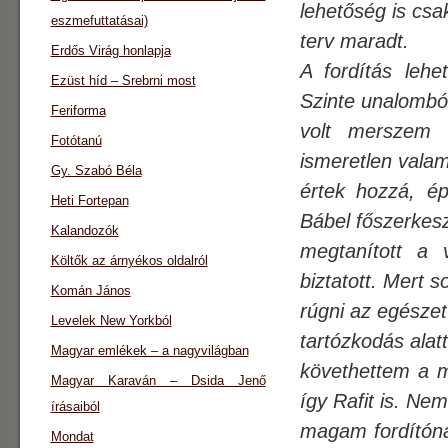
lehetőség is csa
eszmefuttatásai)
terv maradt.
Erdős Virág honlapja
A fordítás lehe
Ezüst híd – Srebrni most
Szinte unalombó
Feriforma
volt merszem 
Fotótanú
ismeretlen valam
Gy. Szabó Béla
értek hozzá, é
Heti Fortepan
Bábel főszerkesz
Kalandozók
megtanított a 
Költők az árnyékos oldalról
biztatott. Mert s
Komán János
rúgni az egészet
Levelek New Yorkból
tartózkodás alat
Magyar emlékek – a nagyvilágban
követhettem a ma
Magyar Karaván – Dsida Jenő
így Rafit is. Ne
írásaiból
magam fordítóna
Mondat