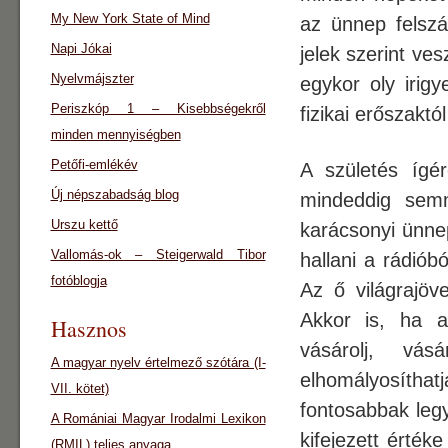
My New York State of Mind
az ünnep felsz
Napi Jókai
jelek szerint ve
Nyelvmájszter
egykor oly irig
Periszkóp 1 – Kisebbségekről
fizikai erőszaktó
minden mennyiségben
Petőfi-emlékév
A születés ígé
Új népszabadság blog
mindeddig semm
Urszu kettő
karácsonyi ünnep
Vallomás-ok – Steigerwald Tibor
hallani a rádiób
fotóblogja
Az ő világrajöv
Akkor is, ha a
Hasznos
vásárolj, vás
A magyar nyelv értelmező szótára (I-
elhomályosítha
VII. kötet)
fontosabbak leg
A Romániai Magyar Irodalmi Lexikon
kifejezett érté
(RMIL) teljes anyaga