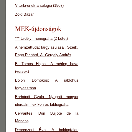
Vitorla-ének antológia (1967)
Zöld Bazár
MEK-újdonságok
*** Erdélyi monográfia (2 kötet)
A nemzettudat tárgyiasulásai. Szerk.
Papp Richárd, A. Gergely András
B. Tomos Hajnal: A mérleg hava
(versek)
Bölöni Domokos: A rablóhús
fogyasztása
Borbándi Gyula: Nyugati magyar
idordalmi lexikon és bibliográfia
Cervantes: Don Quijote de la
Mancha
Debreczeni Éva: A boldogtalan