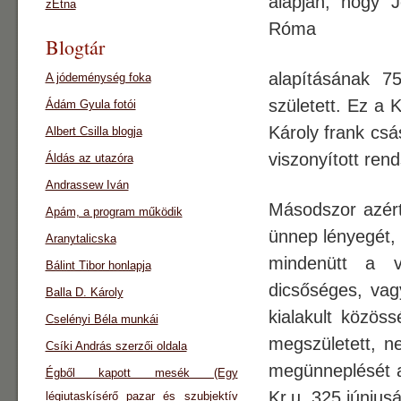
alapján, hogy 
zEtna
Róma
Blogtár
alapításának 7
A jódeménység foka
született. Ez a 
Ádám Gyula fotói
Károly frank csá
Albert Csilla blogja
viszonyított ren
Áldás az utazóra
Andrassew Iván
Másodszor azért
Apám, a program működik
ünnep lényegét,
Aranytalicska
mindenütt a v
Bálint Tibor honlapja
dicsőséges, vag
Balla D. Károly
kialakult közös
Cselényi Béla munkái
megszületett, n
Csíki András szerzői oldala
megünneplését a 
Égből kapott mesék (Egy
Kr.u. 325 június
légiutaskísérő pazar és szubjektív