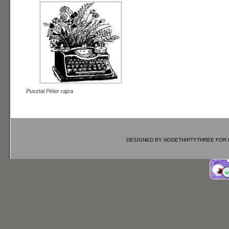
Pusztai Péter rajza
DESIGNED BY
NODETHIRTYTHREE
FOR