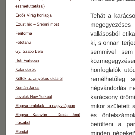
eszmefuttatásai)
Tehát a karácso
Erdős Virág honlapja
megegyezéses ün
Ezüst híd – Srebrni most
vallásosból eti
Feriforma
ki, s onnan terj
Fotótanú
semmivel sem 
Gy. Szabó Béla
közmegegyzésen
Heti Fortepan
honfoglalók ut
Kalandozók
remélhetőleg 
Költők az árnyékos oldalról
népvándorlás ne
Komán János
karácsony örömü
Levelek New Yorkból
mikor született 
Magyar emlékek – a nagyvilágban
és önfelszámol
Magyar Karaván – Dsida Jenő
írásaiból
betölteni a pa
Mondat
minden népeket”