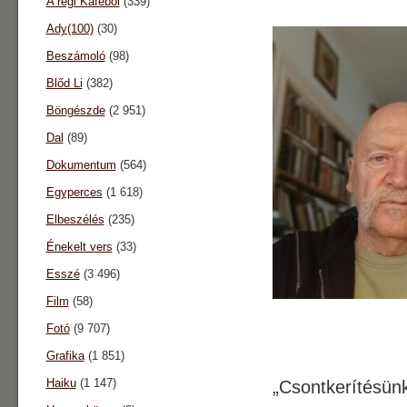
A régi Káféból
(339)
Ady(100)
(30)
Beszámoló
(98)
Blőd Li
(382)
Böngészde
(2 951)
Dal
(89)
Dokumentum
(564)
Egyperces
(1 618)
Elbeszélés
(235)
Énekelt vers
(33)
Esszé
(3 496)
Film
(58)
Fotó
(9 707)
Grafika
(1 851)
Haiku
(1 147)
„Csontkerítésün