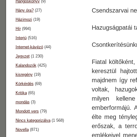
Hangoskönyv
(9)
Csendszarvai ne
Hány óra?
(27)
Házimozi
(19)
Hazugságpatái t
Hír
(994)
Interjú
(516)
Csontkerítésünkn
Internet-kávézó
(44)
Jegyzet
(1 230)
Fiatal költőként
Kalandozók
(425)
keresztül hajto
kisregény
(19)
majdnem így ref
Körkérdés
(69)
voltak, hazugo
Kritika
(65)
milyen kellen
mondás
(3)
emberformájú. A
Mondott vers
(79)
élte meg tényl
Nincs kategorizálva
(1 568)
erőszak, a terr
Novella
(871)
emlékeivel mene