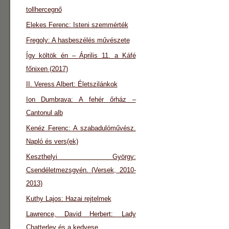
tollhercegnő
Elekes Ferenc: Isteni szemmérték
Fregoly: A hasbeszélés művészete
Így költök én – Április 11. a Káfé
főnixen (2017)
II. Veress Albert: Életszilánkok
Ion Dumbrava: A fehér őrház –
Cantonul alb
Kenéz Ferenc: A szabadulóművész.
Napló és vers(ek)
Keszthelyi György:
Csendéletmezsgyén. (Versek, 2010-
2013)
Kuthy Lajos: Hazai rejtelmek
Lawrence, David Herbert: Lady
Chatterley és a kedvese