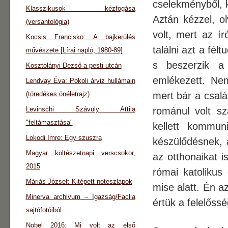
cselekményből, k
Klasszikusok kézfogása
Aztán kézzel, o
(versantológia)
volt, mert az í
Kocsis Francisko: A bajkerülés
találni azt a félt
művészete [Lírai napló, 1980-89]
s beszerzik a
Kosztolányi Dezső a pesti utcán
emlékezett. Nem
Lendvay Éva: Pokoli árviz hullámain
(töredékes önéletrajz)
mert bár a csalá
Levinschi Szávuly Attila
románul volt s
"feltámasztása"
kellett kommun
Lokodi Imre: Egy szuszra
készülődésnek, 
Magyar költészetnapi verscsokor,
az otthonaikat i
2015
római katolikus 
Máriás József: Kitépett noteszlapok
mise alatt. Én az
Minerva archivum – Igazság/Faclia
értük a felelőssé
sajtófotóiból
Nobel 2016: Mi volt az első