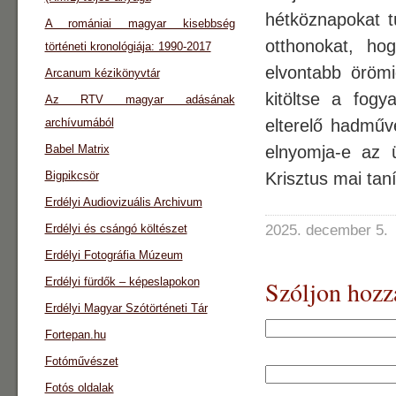
hétköznapokat t
A romániai magyar kisebbség
otthonokat, ho
történeti kronológiája: 1990-2017
elvontabb öröm
Arcanum kézikönyvtár
kitöltse a fog
Az RTV magyar adásának
archívumából
elterelő hadműv
Babel Matrix
elnyomja-e az ü
Bigpikcsör
Krisztus mai tan
Erdélyi Audiovizuális Archivum
Erdélyi és csángó költészet
2025. december 5.
Erdélyi Fotográfia Múzeum
Erdélyi fürdők – képeslapokon
Szóljon hozz
Erdélyi Magyar Szótörténeti Tár
Fortepan.hu
Fotóművészet
Fotós oldalak