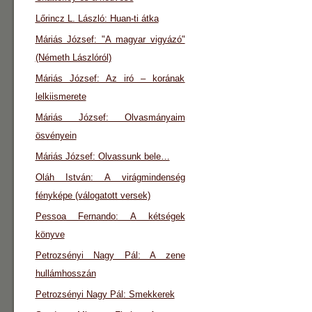
Lőrincz L. László: Huan-ti átka
Máriás József: "A magyar vigyázó"
(Németh Lászlóról)
Máriás József: Az iró – korának
lelkiismerete
Máriás József: Olvasmányaim
ösvényein
Máriás József: Olvassunk bele…
Oláh István: A virágmindenség
fényképe (válogatott versek)
Pessoa Fernando: A kétségek
könyve
Petrozsényi Nagy Pál: A zene
hullámhosszán
Petrozsényi Nagy Pál: Smekkerek