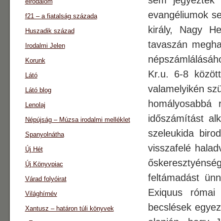
sem jegyezték 
eirodalom
evangéliumok se
f21 – a fiatalság százada
király, Nagy He
Huszadik század
tavaszán meghalt
Irodalmi Jelen
népszámlálásáh
Korunk
Kr.u. 6-8 közö
Látó
valamelyikén sz
Látó blog
homályosabbá r
Lenolaj
időszámítást al
Népújság – Múzsa irodalmi melléklet
szeleukida biro
Spanyolnátha
visszafelé halad
Új Hét
őskeresztyénség 
Új Könyvpiac
feltámadást ünn
Várad folyóirat
Exiquus római 
Világhírnév
becslések egyezt
Xantusz – határon túli könyvek