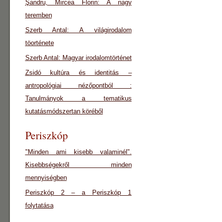
Şandru, Mircea Florin: A nagy
teremben
Szerb Antal: A világirodalom
töorténete
Szerb Antal: Magyar irodalomtörténet
Zsidó kultúra és identitás –
antropológiai nézőpontból :
Tanulmányok a tematikus
kutatásmódszertan köréből
Periszkóp
"Minden ami kisebb valaminél".
Kisebbségekről minden
mennyiségben
Periszkóp 2 – a Periszkóp 1
folytatása