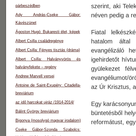
szerint, aki Tel
párbeszédben
néven pedig a r
Ady András-Cseke Gábor:
Kávészünet
Fiatal lelkész
Ágoston Hugó: Bukaresti élet, képek
hatalom által 
Albert Csilla családregénye
evangélizáló h
Albert Csilla: Fényes tisztás (dráma)
igehirdetőt hív
Albert Csilla: Halványvörös és
halványfekete – regény
gyülekezet félv
Andrew Marvell versei
evangéliumot/ör
Antoine de Saint-Exupéry: Citadella-
az Úr Krisztus, 
breviárium
az idő harcokat ujráz /1914-2014/
Egy karácsonyunk
Bálint György breviárium
büntetésből hel
Bigonya (mosolygó magyar irodalom)
reformátust, eg
Cseke Gábor-Szonda Szabolcs: