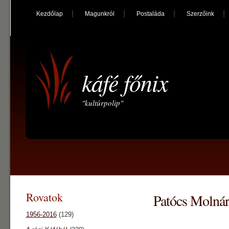
Kezdőlap
Magunkról
Postaláda
Szerzőink
káfé főnix
"kultúrpolip"
Rovatok
Patócs Molná
1956-2016
(129)