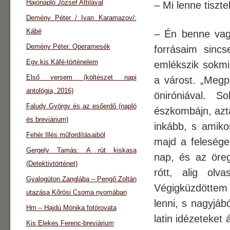
Hajónapló József Attilával
– Mi lenne tiszt
Demény Péter / Ivan Karamazov/:
Kábé
– Én benne vagy
Demény Péter. Operamesék
forrásaim sinc
Egy kis Káfé-történelem
emlékszik sokmi
Első versem (költészet napi
a várost. „Meg
antológia, 2016)
öniróniával.
Faludy György és az esőerdő (napló
észkombájn, azt
és breviárium)
inkább, s amiko
Fehér Illés műfordításaiból
majd a felesége 
Gergely Tamás: A rút kiskasa
nap, és az öreg
(Detektivtörténet)
rótt, alig olv
Gyalogúton Zanglába – Pengő Zoltán
Végigküzdöttem 
utazása Kőrösi Csoma nyomában
lenni, s nagyjábó
Hm – Hajdú Mónika fotórovata
latin idézeteket
Kis Elekes Ferenc-breviárium