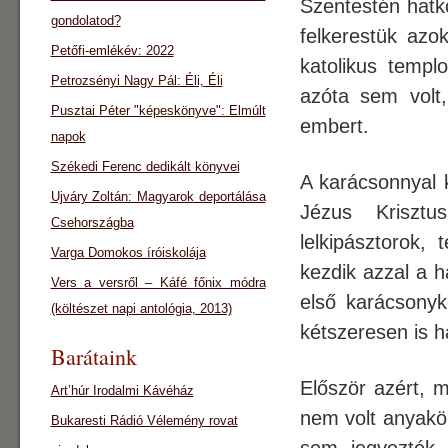
Szentestén hatk
gondolatod?
felkerestük azok
Petőfi-emlékév: 2022
katolikus temp
Petrozsényi Nagy Pál: Éli, Éli
azóta sem volt
Pusztai Péter "képeskönyve": Elmúlt
embert.
napok
Székedi Ferenc dedikált könyvei
A karácsonnyal k
Ujváry Zoltán: Magyarok deportálása
Jézus Kriszt
Csehországba
lelkipásztorok,
Varga Domokos íróiskolája
kezdik azzal a h
Vers a versről – Káfé főnix módra
első karácsonyk
(költészet napi antológia, 2013)
kétszeresen is h
Barátaink
Először azért, m
Art’húr Irodalmi Kávéház
nem volt anyakön
Bukaresti Rádió Vélemény rovat