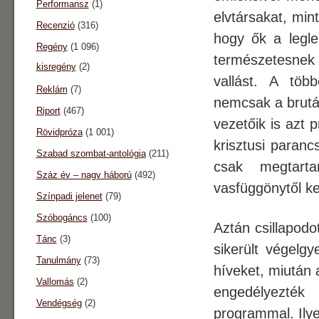
Performansz
(1)
elvtársakat, mint
Recenzió
(316)
hogy ők a legle
Regény
(1 096)
természetesnek 
kisregény
(2)
vallást. A töb
Reklám
(7)
nemcsak a brutál
Riport
(467)
vezetőik is azt 
Rövidpróza
(1 001)
krisztusi paranc
Szabad szombat-antológia
(211)
csak megtarta
Száz év – nagy háború
(492)
vasfüggönytől ke
Színpadi jelenet
(79)
Szóbogáncs
(100)
Aztán csillapodo
Tánc
(3)
sikerült végelg
Tanulmány
(73)
híveket, miután 
Vallomás
(2)
engedélyezték 
Vendégség
(2)
programmal. Ilye