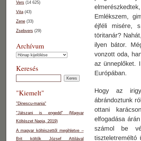
Vers
(14 625)
elmerészkedtek, 
Vita
(43)
Emlékszem, gim
Zene
(33)
éjféli misére,
Zsebvers
(29)
töritanár? Nahá
Archívum
ilyen bátor. M
vonzott oda, han
Archívum
az ünneplőket. 
Keresés
Európában.
Hogy az irigy
"Kiemelt"
ábrándoztunk ról
"Dinescu-mania"
ottani karácso
"Játszani is engedd" (Magyar
elfogadása árán 
Költészet Napja, 2019)
számol be vé
A magyar költészettől megihletve –
tiszteletreméltó
Brit költők József Attilával