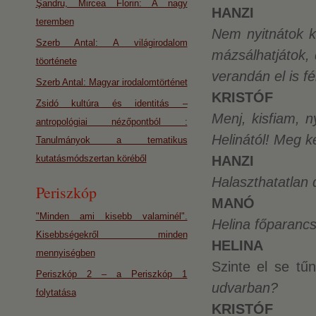
Şandru, Mircea Florin: A nagy
HANZI
teremben
Nem nyitnátok k
Szerb Antal: A világirodalom
mázsálhatjátok,
töorténete
verandán el is fé
Szerb Antal: Magyar irodalomtörténet
KRISTÓF
Zsidó kultúra és identitás –
Menj, kisfiam, n
antropológiai nézőpontból :
Helinától! Meg k
Tanulmányok a tematikus
kutatásmódszertan köréből
HANZI
Halaszthatatlan
Periszkóp
MANÓ
"Minden ami kisebb valaminél".
Helina főparancs
Kisebbségekről minden
HELINA
mennyiségben
Szinte el se tű
Periszkóp 2 – a Periszkóp 1
udvarban?
folytatása
KRISTÓF