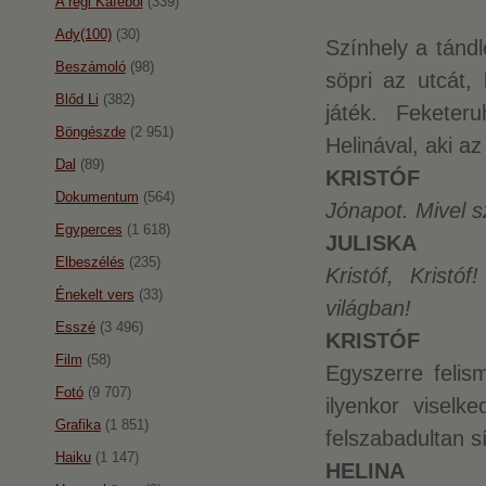
A régi Káféból
(339)
Ady(100)
(30)
Színhely a tándl
Beszámoló
(98)
söpri az utcát, 
Blőd Li
(382)
játék. Feketer
Böngészde
(2 951)
Helinával, aki az 
Dal
(89)
KRISTÓF
Dokumentum
(564)
Jónapot. Mivel s
Egyperces
(1 618)
JULISKA
Elbeszélés
(235)
Kristóf, Kris
Énekelt vers
(33)
világban!
Esszé
(3 496)
KRISTÓF
Film
(58)
Egyszerre felis
Fotó
(9 707)
ilyenkor viselk
Grafika
(1 851)
felszabadultan s
Haiku
(1 147)
HELINA