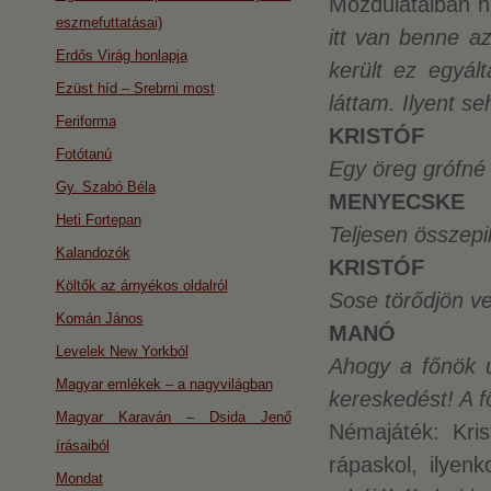
Mozdulataiban hú
eszmefuttatásai)
itt van benne a
Erdős Virág honlapja
került ez egyá
Ezüst híd – Srebrni most
láttam. Ilyent se
Feriforma
KRISTÓF
Fotótanú
Egy öreg grófné 
Gy. Szabó Béla
MENYECSKE
Heti Fortepan
Teljesen összep
Kalandozók
KRISTÓF
Költők az árnyékos oldalról
Sose törődjön ve
Komán János
MANÓ
Levelek New Yorkból
Ahogy a főnök ú
Magyar emlékek – a nagyvilágban
kereskedést! A 
Magyar Karaván – Dsida Jenő
Némajáték: Kri
írásaiból
rápaskol, ilyenk
Mondat