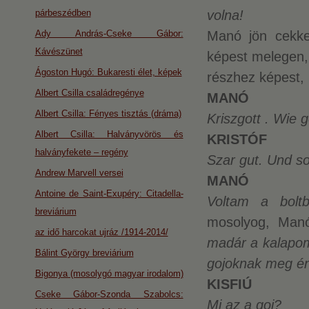
párbeszédben
volna!
Ady András-Cseke Gábor:
Manó jön cekker
Kávészünet
képest melegen, 
Ágoston Hugó: Bukaresti élet, képek
részhez képest, K
Albert Csilla családregénye
MANÓ
Albert Csilla: Fényes tisztás (dráma)
Kriszgott . Wie 
Albert Csilla: Halványvörös és
KRISTÓF
halványfekete – regény
Szar gut. Und so
Andrew Marvell versei
MANÓ
Antoine de Saint-Exupéry: Citadella-
Voltam a bolt
breviárium
mosolyog, Manó
az idő harcokat ujráz /1914-2014/
madár a kalapo
Bálint György breviárium
gojoknak meg én
Bigonya (mosolygó magyar irodalom)
KISFIÚ
Cseke Gábor-Szonda Szabolcs:
Mi az a goj?