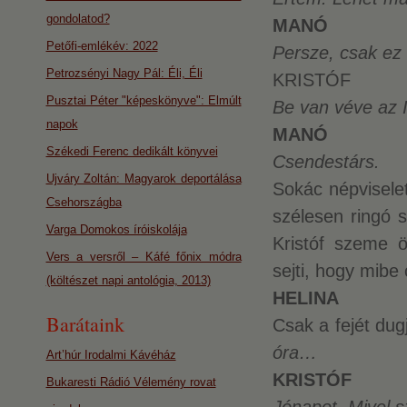
gondolatod?
MANÓ
Petőfi-emlékév: 2022
Persze, csak ez 
Petrozsényi Nagy Pál: Éli, Éli
KRISTÓF
Pusztai Péter "képeskönyve": Elmúlt
Be van véve az I
napok
MANÓ
Székedi Ferenc dedikált könyvei
Csendestárs.
Ujváry Zoltán: Magyarok deportálása
Sokác népviselet
Csehországba
szélesen ringó 
Varga Domokos íróiskolája
Kristóf szeme 
Vers a versről – Káfé főnix módra
sejti, hogy mibe
(költészet napi antológia, 2013)
HELINA
Barátaink
Csak a fejét dug
óra…
Art’húr Irodalmi Kávéház
KRISTÓF
Bukaresti Rádió Vélemény rovat