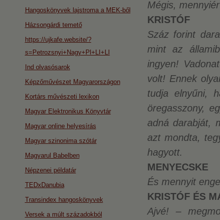
Mégis, mennyiér
Hangoskönyvek lajstroma a MEK-ből
KRISTÓF
Házsongárdi temető
Száz forint dar
https://ujkafe.website/?
mint az állami
s=Petrozsnyi+Nagy+Pl+LI+LI
ingyen! Vadona
Ind olvasósarok
volt! Ennek oly
Képzőművészet Magyarországon
tudja elnyűni, 
Kortárs művészeti lexikon
öregasszony, eg
Magyar Elektronikus Könyvtár
adná darabját, 
Magyar online helyesírás
azt mondta, teg
Magyar szinonima szótár
hagyott.
Magyarul Babelben
MENYECSKE
Népzenei példatár
És mennyit enged
TEDxDanubia
KRISTÓF ÉS 
Transindex hangoskönyvek
Ajvé! – megmo
Versek a múlt századokból