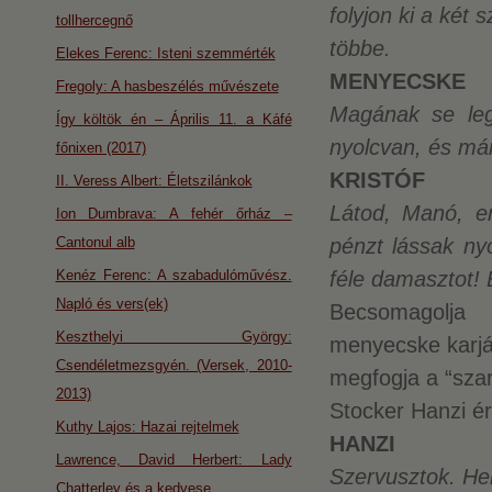
folyjon ki a ké
tollhercegnő
többe.
Elekes Ferenc: Isteni szemmérték
MENYECSKE
Fregoly: A hasbeszélés művészete
Magának se le
Így költök én – Április 11. a Káfé
nyolcvan, és már 
főnixen (2017)
KRISTÓF
II. Veress Albert: Életszilánkok
Látod, Manó, e
Ion Dumbrava: A fehér őrház –
Cantonul alb
pénzt lássak ny
Kenéz Ferenc: A szabadulóművész.
féle damasztot!
Napló és vers(ek)
Becsomagolj
Keszthelyi György:
menyecske karját
Csendéletmezsgyén. (Versek, 2010-
megfogja a “sza
2013)
Stocker Hanzi ér
Kuthy Lajos: Hazai rejtelmek
HANZI
Lawrence, David Herbert: Lady
Szervusztok. Hel
Chatterley és a kedvese