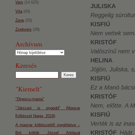
Vers
(14 625)
JULISKA
Vita
(43)
Reggelig súrolt
Zene
(33)
KISFIÚ
Zsebvers
(29)
Nem vettek sem
KRISTÓF
Archívum
Valószínű nem v
Archívum
HELINA
Keresés
Jöjjön, Juliska,
KISFIÚ
Ez a Manó bácsi
"Kiemelt"
KRISTÓF
"Dinescu-mania"
Nem, előtte. A 
"Játszani is engedd" (Magyar
KISFIÚ
Költészet Napja, 2019)
Verték is az ina
A magyar költészettől megihletve –
KRISTÓF
Háát
Brit költők József Attilával