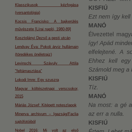
Klasszikusok kézfogása
KISFIÚ
(versantológia)
Ezt nem így kell 
Kocsis Francisko: A bajkerülés
MANÓ
művészete [Lírai napló, 1980-89]
Élvezettel mag
Kosztolányi Dezső a pesti utcán
így! Apád minden
Lendvay Éva: Pokoli árviz hullámain
elfelejtené. A 
(töredékes önéletrajz)
Ehhez kell egy 
Levinschi Szávuly Attila
Számold meg a b
"feltámasztása"
KISFIÚ
Lokodi Imre: Egy szuszra
Tíz.
Magyar költészetnapi verscsokor,
MANÓ
2015
Na most: a gé a
Máriás József: Kitépett noteszlapok
az err a nulla.
Minerva archivum – Igazság/Faclia
sajtófotóiból
KISFIÚ
Nobel 2016: Mi volt az első
Értem. Lehet más