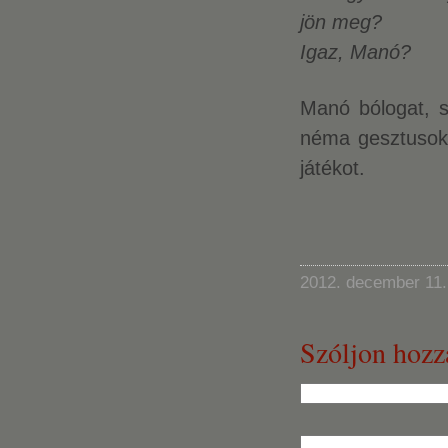
jön meg?
Igaz, Manó?
Manó bólogat, s
néma gesztusokk
játékot.
2012. december 11.
Szóljon hozz