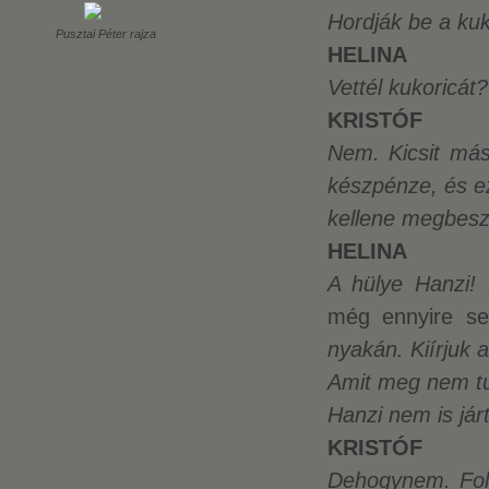
Hordják be a kuk
Pusztai Péter rajza
HELINA
Vettél kukoricát?
KRISTÓF
Nem. Kicsit má
készpénze, és e
kellene megbesz
HELINA
A hülye Hanzi!
még ennyire s
nyakán. Kiírjuk 
Amit meg nem tud
Hanzi nem is járt
KRISTÓF
Dehogynem. Foly