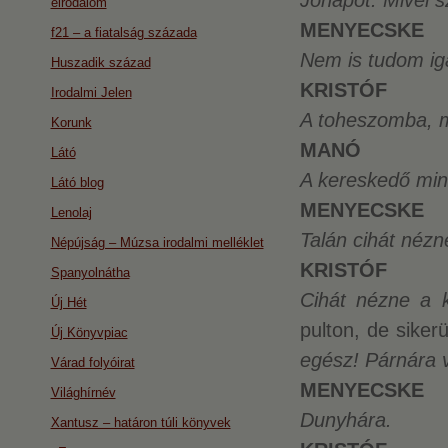
Jónapot. Mivel 
eirodalom
MENYECSKE
f21 – a fiatalság százada
Nem is tudom ig
Huszadik század
KRISTÓF
Irodalmi Jelen
A toheszomba, m
Korunk
MANÓ
Látó
A kereskedő min
Látó blog
MENYECSKE
Lenolaj
Talán cihát néz
Népújság – Múzsa irodalmi melléklet
KRISTÓF
Spanyolnátha
Cihát nézne a 
Új Hét
pulton, de sike
Új Könyvpiac
egész! Párnára 
Várad folyóirat
MENYECSKE
Világhírnév
Dunyhára.
Xantusz – határon túli könyvek