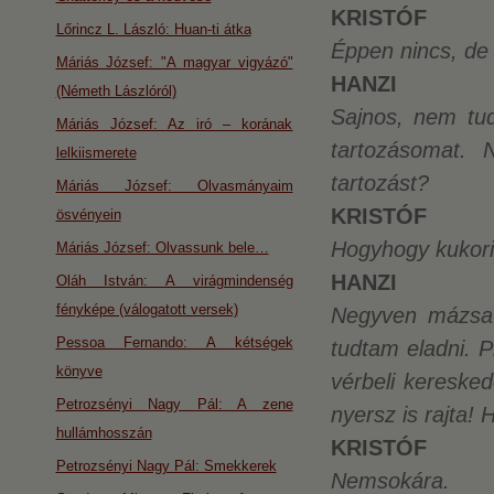
KRISTÓF
Lőrincz L. László: Huan-ti átka
Éppen nincs, de
Máriás József: "A magyar vigyázó"
HANZI
(Németh Lászlóról)
Sajnos, nem tu
Máriás József: Az iró – korának
tartozásomat.
lelkiismerete
tartozást?
Máriás József: Olvasmányaim
KRISTÓF
ösvényein
Hogyhogy kukor
Máriás József: Olvassunk bele…
HANZI
Oláh István: A virágmindenség
fényképe (válogatott versek)
Negyven mázsa 
Pessoa Fernando: A kétségek
tudtam eladni. 
könyve
vérbeli kereske
Petrozsényi Nagy Pál: A zene
nyersz is rajta!
hullámhosszán
KRISTÓF
Petrozsényi Nagy Pál: Smekkerek
Nemsokára.