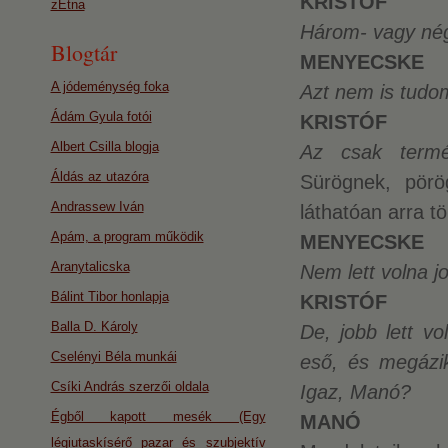
KRISTÓF
zEtna
Három- vagy né
Blogtár
MENYECSKE
A jódeménység foka
Azt nem is tudom
Ádám Gyula fotói
KRISTÓF
Albert Csilla blogja
Az csak termé
Áldás az utazóra
Sürögnek, pörö
Andrassew Iván
láthatóan arra t
Apám, a program működik
MENYECSKE
Aranytalicska
Nem lett volna j
Bálint Tibor honlapja
KRISTÓF
Balla D. Károly
De, jobb lett v
Cselényi Béla munkái
eső, és megázi
Csíki András szerzői oldala
Igaz, Manó?
Égből kapott mesék (Egy
MANÓ
légiutaskísérő pazar és szubjektív