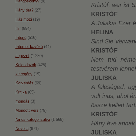
Hangoskönyv
(9)
Kristóf, wer ist S
Hány óra?
(27)
KRISTÓF
Házimozi
(19)
A Juliska! Ezer
Hír
(994)
HELINA
Interjú
(516)
Sind Sie Verwan
Internet-kávézó
(44)
KRISTÓF
Jegyzet
(1 230)
Nem tud néme
Kalandozók
(425)
testvérem lenne
kisregény
(19)
JULISKA
Körkérdés
(69)
A feleséged, ug
Kritika
(65)
volt inas, ahol é
mondás
(3)
össze kellett tar
Mondott vers
(79)
KRISTÓF
Nincs kategorizálva
(1 569)
Hány éve annak
Novella
(871)
JULISKA