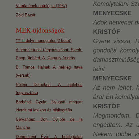
Komolytalan! Sze
Vitorla-ének antológia (1967)
MENYECSKE
Zöld Bazár
Adok hetvenet d
MEK-újdonságok
KRISTÓF
Gyere vissza, 
*** Erdélyi monográfia (2 kötet)
gondolta komoly
A nemzettudat tárgyiasulásai. Szerk.
Papp Richárd, A. Gergely András
damasztminőség
B. Tomos Hajnal: A mérleg hava
tein!
(versek)
MENYECSKE
Bölöni Domokos: A rablóhús
Az nem lehet, 
fogyasztása
ára! Én komoly
Borbándi Gyula: Nyugati magyar
KRISTÓF
idordalmi lexikon és bibliográfia
Megmondom. D
Cervantes: Don Quijote de la
engedtem. Az ut
Mancha
Nekem többe va
Debreczeni Éva: A boldogtalan