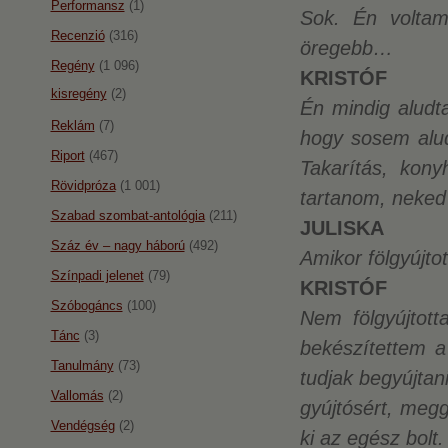
Performansz
(1)
Sok. Én voltam
Recenzió
(316)
öregebb…
Regény
(1 096)
KRISTÓF
kisregény
(2)
Én mindig aludt
Reklám
(7)
hogy sosem alu
Riport
(467)
Takarítás, kony
Rövidpróza
(1 001)
tartanom, neked
Szabad szombat-antológia
(211)
JULISKA
Száz év – nagy háború
(492)
Amikor fölgyújtot
Színpadi jelenet
(79)
KRISTÓF
Szóbogáncs
(100)
Nem fölgyújtott
Tánc
(3)
bekészítettem a
Tanulmány
(73)
tudjak begyújta
Vallomás
(2)
gyújtósért, meg
Vendégség
(2)
ki az egész bolt.