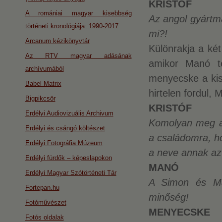
KRISTÓF
A romániai magyar kisebbség
Az angol gyártmá
történeti kronológiája: 1990-2017
mi?!
Arcanum kézikönyvtár
Különrakja a két
Az RTV magyar adásának
amikor Manó t
archívumából
menyecske a kisf
Babel Matrix
hirtelen fordul, 
Bigpikcsör
KRISTÓF
Erdélyi Audiovizuális Archivum
Komolyan meg ak
Erdélyi és csángó költészet
a családomra, h
Erdélyi Fotográfia Múzeum
a neve annak az 
Erdélyi fürdők – képeslapokon
MANÓ
Erdélyi Magyar Szótörténeti Tár
A Simon és Ma
Fortepan.hu
minőség!
Fotóművészet
MENYECSKE
Fotós oldalak