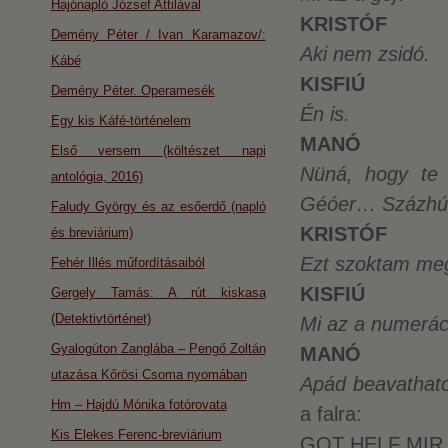
Hajónapló József Attilával
KRISTÓF
Demény Péter / Ivan Karamazov/:
Aki nem zsidó.
Kábé
KISFIÚ
Demény Péter. Operamesék
Én is.
Egy kis Káfé-történelem
MANÓ
Első versem (költészet napi
Nüná, hogy te 
antológia, 2016)
Géóer… Százhús
Faludy György és az esőerdő (napló
KRISTÓF
és breviárium)
Ezt szoktam me
Fehér Illés műfordításaiból
KISFIÚ
Gergely Tamás: A rút kiskasa
(Detektivtörténet)
Mi az a numerác
Gyalogúton Zanglába – Pengő Zoltán
MANÓ
utazása Kőrösi Csoma nyomában
Apád beavathato
Hm – Hajdú Mónika fotórovata
a falra:
Kis Elekes Ferenc-breviárium
GOT HELF MIR