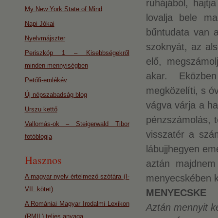
ruhájából, hajtj
My New York State of Mind
lovalja bele m
Napi Jókai
bűntudata van a 
Nyelvmájszter
szoknyát, az al
Periszkóp 1 – Kisebbségekről
elő, megszámolj
minden mennyiségben
akar. Eközben
Petőfi-emlékév
megközelíti, s ó
Új népszabadság blog
vágva várja a ha
Urszu kettő
pénzszámolás, té
Vallomás-ok – Steigerwald Tibor
visszatér a szá
fotóblogja
lábujjhegyen eme
Hasznos
aztán majdnem 
A magyar nyelv értelmező szótára (I-
menyecskében ke
VII. kötet)
MENYECSKE
A Romániai Magyar Irodalmi Lexikon
Aztán mennyit ké
(RMIL) teljes anyaga