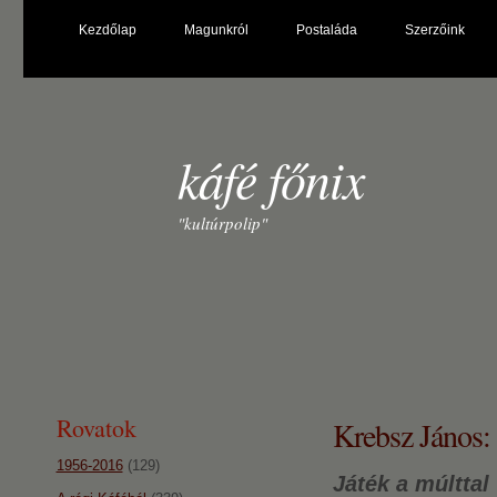
Kezdőlap
Magunkról
Postaláda
Szerzőink
káfé főnix
"kultúrpolip"
Rovatok
Krebsz János: 
1956-2016
(129)
Játék a múlttal