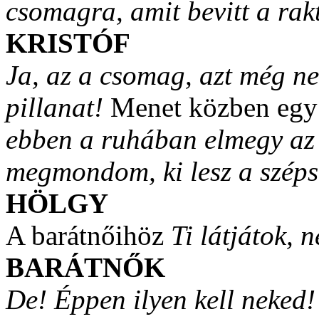
csomagra, amit bevitt a rak
KRISTÓF
Ja, az a csomag, azt még n
pillanat!
Menet közben egy 
ebben a ruhában elmegy az 
megmondom, ki lesz a széps
HÖLGY
A barátnőihöz
Ti látjátok, 
BARÁTNŐK
De! Éppen ilyen kell neked