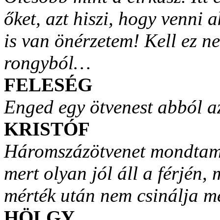
őket, azt hiszi, hogy venn
is van önérzetem! Kell ez n
rongyból…
FELESÉG
Enged egy ötvenest abból a
KRISTÓF
Háromszázötvenet mondtam?
mert olyan jól áll a férjén,
mérték után nem csinálja m
HÖLGY