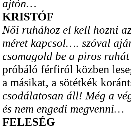
ajtón…
KRISTÓF
Női ruhához el kell hozni 
méret kapcsol…. szóval aján
csomagold be a piros ruhát 
próbáló férfiról közben leseg
a másikat, a sötétkék korán
csodálatosan áll! Még a vég
és nem engedi megvenni…
FELESÉG