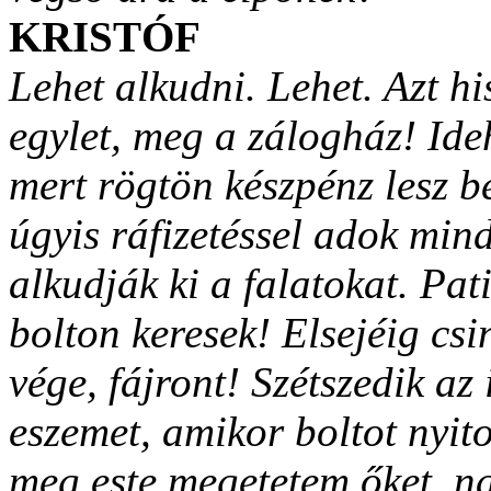
KRISTÓF
Lehet alkudni. Lehet. Azt h
egylet, meg a zálogház! Ideh
mert rögtön készpénz lesz b
úgyis ráfizetéssel adok min
alkudják ki a falatokat. Pa
bolton keresek! Elsejéig cs
vége, fájront! Szétszedik az
eszemet, amikor boltot nyit
meg este megetetem őket, 