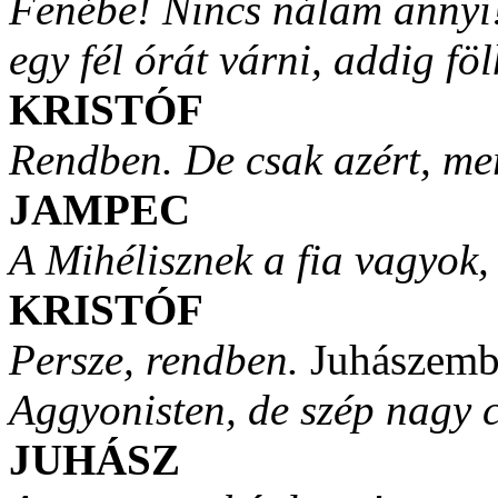
Fenébe! Nincs nálam annyi
egy fél órát várni, addig föl
KRISTÓF
Rendben. De csak azért, m
JAMPEC
A Mihélisznek a fia vagyok
KRISTÓF
Persze, rendben.
Juhászembe
Aggyonisten, de szép nagy
JUHÁSZ