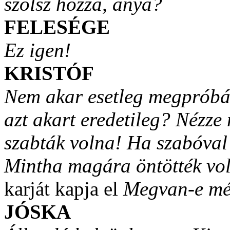
szólsz hozzá, anya?
FELESÉGE
Ez igen!
KRISTÓF
Nem akar esetleg megpróbál
azt akart eredetileg? Nézz
szabták volna! Ha szabóval v
Mintha magára öntötték vo
karját kapja el
Megvan-e mé
JÓSKA