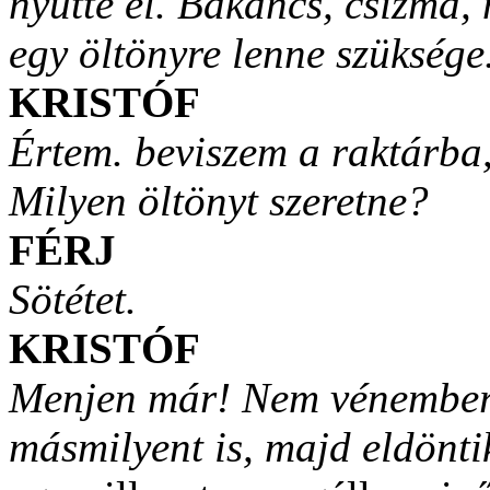
nyűtte el. Bakancs, csizma
egy öltönyre lenne szüksége
KRISTÓF
Értem. beviszem a raktárb
Milyen öltönyt szeretne?
FÉRJ
Sötétet.
KRISTÓF
Menjen már! Nem vénember 
másmilyent is, majd eldönti