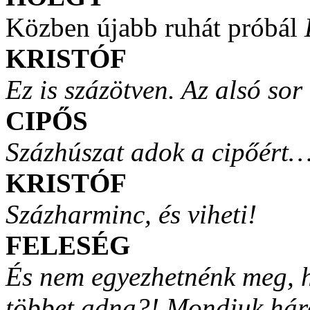
Közben újabb ruhát próbál
KRISTÓF
Ez is százötven. Az alsó sor
CIPŐS
Százhúszat adok a cipőért
KRISTÓF
Százharminc, és viheti!
FELESÉG
És nem egyezhetnénk meg, h
többet adna?! Mondjuk há