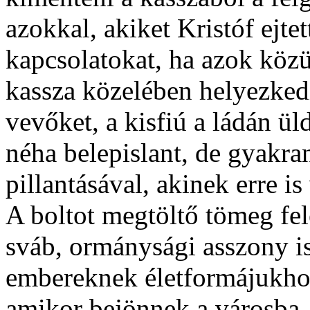
azokkal, akiket Kristóf ejtet
kapcsolatokat, ha azok közü
kassza közelében helyezkedi
vevőket, a kisfiú a ládán ü
néha belepislant, de gyakran
pillantásával, akinek erre i
A boltot megtöltő tömeg fel
sváb, ormánysági asszony is
embereknek életformájukhoz 
amikor bejönnek a városba, 