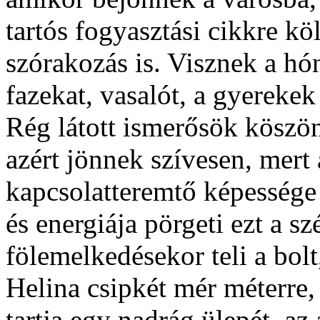
tartós fogyasztási cikkre kö
szórakozás is. Visznek a hón
fazekat, vasalót, a gyereke
Rég látott ismerősök köszö
azért jönnek szívesen, mert a
kapcsolatteremtő képessége 
és energiája pörgeti ezt a s
fölemelkedésekor teli a bolt
Helina csipkét mér méterre,
tartja egy nadrág ülepét, az