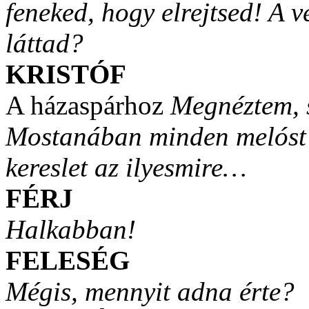
feneked, hogy elrejtsed! A 
láttad?
KRISTÓF
A házaspárhoz
Megnéztem, 
Mostanában minden melóst fe
kereslet az ilyesmire…
FÉRJ
Halkabban!
FELESÉG
Mégis, mennyit adna érte?