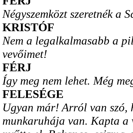
FÉRJ
Négyszemközt szeretnék a Sc
KRISTÓF
Nem a legalkalmasabb a pi
vevőimet!
FÉRJ
Így meg nem lehet. Még meg
FELESÉGE
Ugyan már! Arról van szó,
munkaruhája van. Kapta a vá