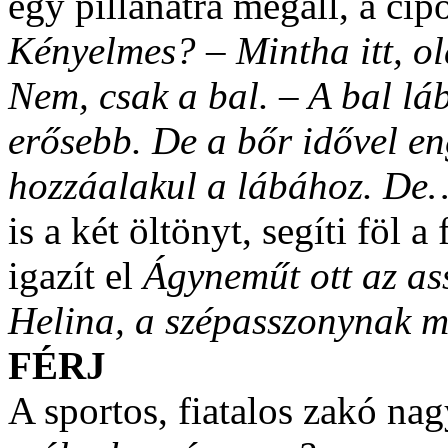
egy pillanatra megáll, a cip
Kényelmes? – Mintha itt, o
Nem, csak a bal. – A bal lá
erősebb. De a bőr idővel en
hozzáalakul a lábához. De
is a két öltönyt, segíti föl 
igazít el
Ágyneműt ott az a
Helina, a szépasszonynak 
FÉRJ
A sportos, fiatalos zakó nag