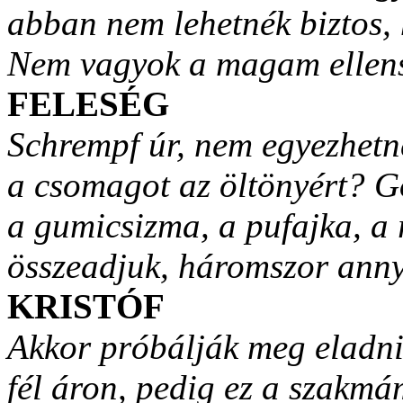
abban nem lehetnék biztos
Nem vagyok a magam elle
FELESÉG
Schrempf úr, nem egyezhetn
a csomagot az öltönyért? 
a gumicsizma, a pufajka, a
összeadjuk, háromszor annyi
KRISTÓF
Akkor próbálják meg eladn
fél áron, pedig ez a szakm