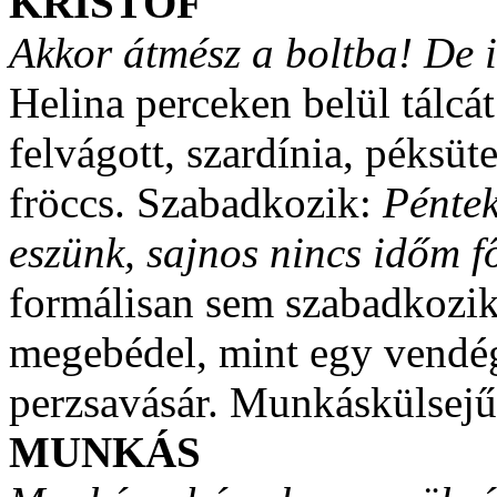
KRISTÓF
Akkor átmész a boltba! De 
Helina perceken belül tálcát
felvágott, szardínia, péksü
fröccs. Szabadkozik:
Péntek
eszünk, sajnos nincs időm f
formálisan sem szabadkozik
megebédel, mint egy vendég
perzsavásár. Munkáskülsejű 
MUNKÁS