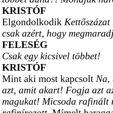
KRISTÓF
Elgondolkodik
Kettőszázat
csak azért, hogy megmarad
FELESÉG
Csak egy kicsivel többet!
KRISTÓF
Mint aki most kapcsolt
Na, 
azt, amit akart! Fogja azt a
magukat! Micsoda rafinált 
rafinírozott.
Mímelt haraggal