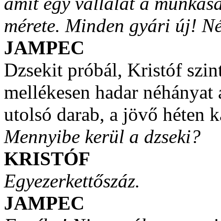
amit egy vállalat a munkás
mérete. Minden gyári új! N
JAMPEC
Dzsekit próbál, Kristóf szin
mellékesen hadar néhányat 
utolsó darab, a jövő héten 
Mennyibe kerül a dzseki?
KRISTÓF
Egyezerkettőszáz.
JAMPEC