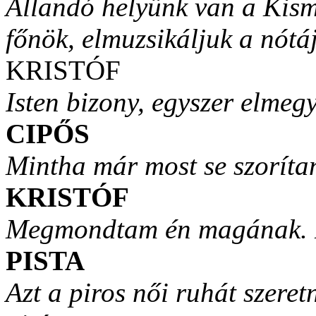
Állandó helyünk van a Kism
főnök, elmuzsikáljuk a nótáj
KRISTÓF
Isten bizony, egyszer elmegy
CIPŐS
Mintha már most se szorít
KRISTÓF
Megmondtam én magának. N
PISTA
Azt a piros női ruhát szere