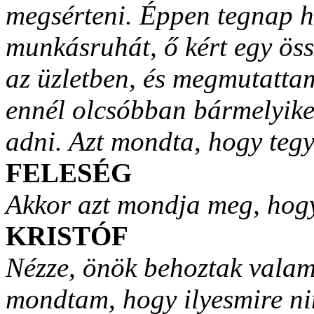
megsérteni. Éppen tegnap ho
munkásruhát, ő kért egy öss
az üzletben, és megmutatta
ennél olcsóbban bármelyike
adni. Azt mondta, hogy te
FELESÉG
Akkor azt mondja meg, hog
KRISTÓF
Nézze, önök behoztak valami
mondtam, hogy ilyesmire n