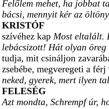
Felőlem mehet, ha jobbat tal
bácsi, mennyit kér az öltön
KRISTÓF
szívéhez kap
Most eltalált. 
lebácsizott! Hát olyan öreg
tudja, mit csináljon zavaráb
zsebébe, megveregeti a férj 
neked, gyerek, mert ilyen ta
FELESÉG
Azt mondta, Schrempf úr, h