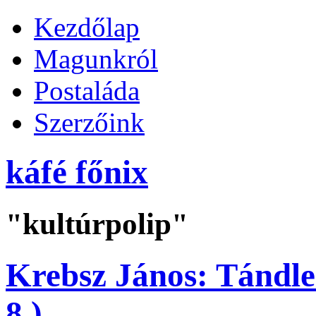
Kezdőlap
Magunkról
Postaláda
Szerzőink
káfé főnix
"kultúrpolip"
Krebsz János: Tándler
8.)