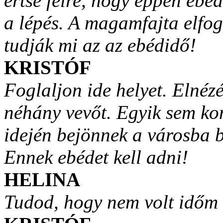
értse félre, hogy éppen ebé
a lépés. A magamfajta elfog
tudják mi az az ebédidő!
KRISTÓF
Foglaljon ide helyet. Elnézé
néhány vevőt. Egyik sem kom
idején bejönnek a városba b
Ennek ebédet kell adni!
HELINA
Tudod, hogy nem volt időm 