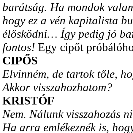
barátság. Ha mondok valami
hogy ez a vén kapitalista b
élősködni… Így pedig jó b
fontos!
Egy cipőt próbálóh
CIPŐS
Elvinném, de tartok tőle, ho
Akkor visszahozhatom?
KRISTÓF
Nem. Nálunk visszahozás ni
Ha arra emlékeznék is, hogy 