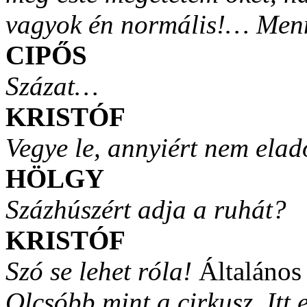
vagyok én normális!… Menn
CIPŐS
Százat…
KRISTÓF
Vegye le, annyiért nem elad
HÖLGY
Százhúszért adja a ruhát?
KRISTÓF
Szó se lehet róla!
Általános
Olcsóbb mint a cirkusz. Itt