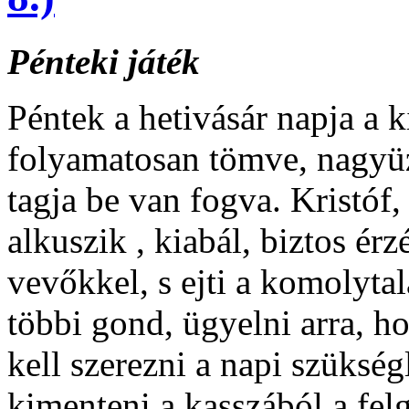
Pénteki játék
Péntek a hetivásár napja a k
folyamatosan tömve, nagyü
tagja be van fogva. Kristóf,
alkuszik , kiabál, biztos ér
vevőkkel, s ejti a komolytal
többi gond, ügyelni arra, h
kell szerezni a napi szükségl
kimenteni a kasszából a fel