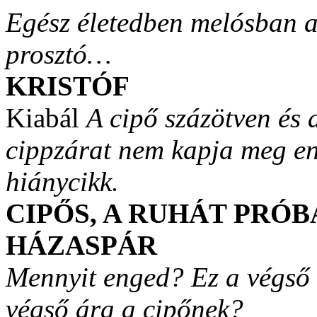
Egész életedben melósban a
prosztó…
KRISTÓF
Kiabál
A cipő százötven és 
cippzárat nem kapja meg en
hiánycikk.
CIPŐS, A RUHÁT PRÓB
HÁZASPÁR
Mennyit enged? Ez a végső á
végső ára a cipőnek?