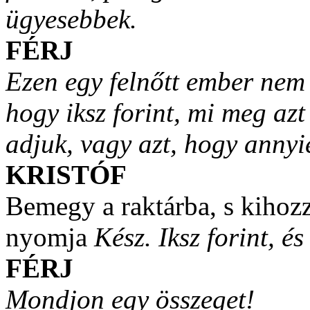
ügyesebbek.
FÉRJ
Ezen egy felnőtt ember nem
hogy iksz forint, mi meg az
adjuk, vagy azt, hogy annyi
KRISTÓF
Bemegy a raktárba, s kihozz
nyomja
Kész. Iksz forint, é
FÉRJ
Mondjon egy összeget!