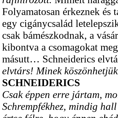
Folyamatosan érkeznek és 
egy cigánycsalád letelepszi
csak bámészkodnak, a vásár
kibontva a csomagokat megm
másutt… Schneiderics elvtá
elvtárs! Minek köszönhetjük 
SCHNEIDERICS
Csak éppen erre jártam, mo
Schrempfékhez, mindig hal