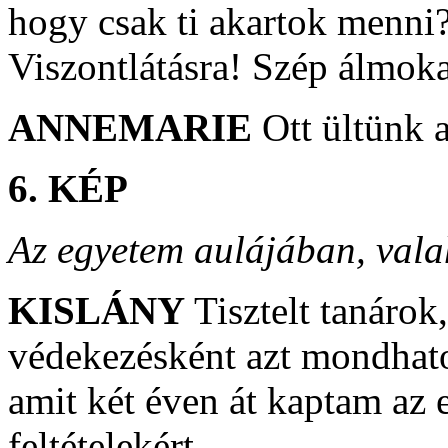
hogy csak ti akartok menn
Viszontlátásra! Szép álmoka
ANNEMARIE
Ott ültünk 
6. KÉP
Az egyetem aulájában, vala
KISLÁNY
Tisztelt tanáro
védekezésként azt mondhat
amit két éven át kaptam az 
feltételekért…