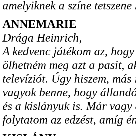
amelyiknek a színe tetszene 
ANNEMARIE
Drága Heinrich,
A kedvenc játékom az, hogy 
ölhetném meg azt a pasit, a
televíziót. Úgy hiszem, más i
vagyok benne, hogy állandóa
és a kislányuk is. Már vagy 
folytatom az edzést, amíg é