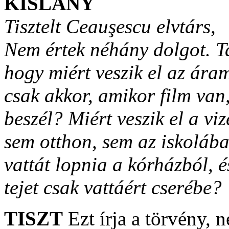
KISLÁNY
Tisztelt Ceauşescu elvtárs,
Nem értek néhány dolgot. 
hogy miért veszik el az ára
csak akkor, amikor film va
beszél? Miért veszik el a v
sem otthon, sem az iskoláb
vattát lopnia a kórházból, é
tejet csak vattáért cserébe?
TISZT
Ezt írja a törvény, 