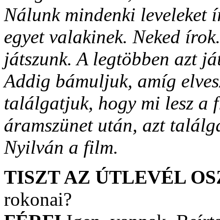
Nálunk mindenki leveleket ír
egyet valakinek. Neked írok
játszunk. A legtöbben azt já
Addig bámuljuk, amíg elvesz
találgatjuk, hogy mi lesz a 
áramszünet után, azt találg
Nyilván a film.
TISZT AZ ÚTLEVÉL O
rokonai?