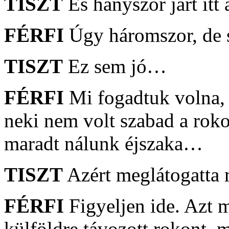
TISZT
És hányszor járt itt
FÉRFI
Úgy háromszor, de 
TISZT
Ez sem jó…
FÉRFI
Mi fogadtuk volna,
neki nem volt szabad a rok
maradt nálunk éjszaka…
TISZT
Azért meglátogatt
FÉRFI
Figyeljen ide. Azt 
külföldre távozott rokont, 