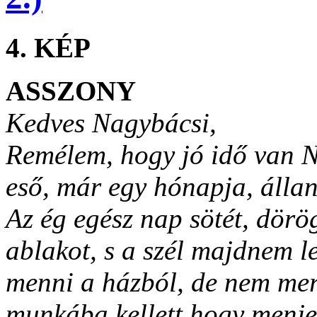
4. KÉP
ASSZONY
Kedves Nagybácsi,
Remélem, hogy jó idő van 
eső, már egy hónapja, állan
Az ég egész nap sötét, dörög
ablakot, s a szél majdnem l
menni a házból, de nem mert
munkába kellett hogy menje