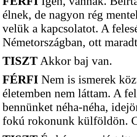
FÉRFI
Igen, vannak. Beírt
élnek, de nagyon rég mente
velük a kapcsolatot. A fel
Németországban, ott maradt
TISZT
Akkor baj van.
FÉRFI
Nem is ismerek közü
életemben nem láttam. A fe
bennünket néha-néha, idejö
fokú rokonunk külföldön. C