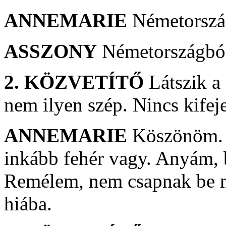
ANNEMARIE
Németorszá
ASSZONY
Németországból
2. KÖZVETÍTŐ
Látszik a
nem ilyen szép. Nincs kifeje
ANNEMARIE
Köszönöm. T
inkább fehér vagy. Anyám, 
Remélem, nem csapnak be me
hiába.