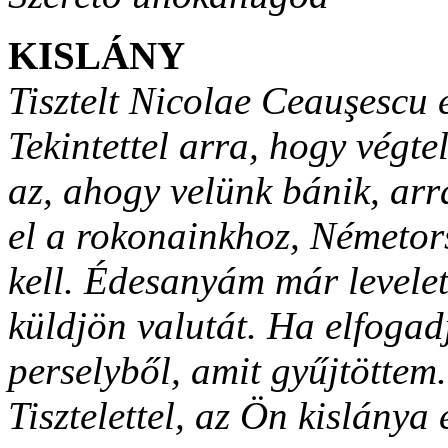
KISLÁNY
Tisztelt Nicolae Ceauşescu e
Tekintettel arra, hogy végte
az, ahogy velünk bánik, ar
el a rokonainkhoz, Németor
kell. Édesanyám már levelet
küldjön valutát. Ha elfogad
perselyből, amit gyűjtöttem.
Tisztelettel, az Ön kislánya 