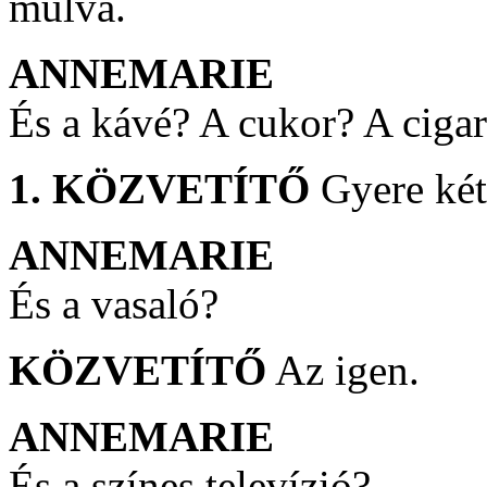
múlva.
ANNEMARIE
És a kávé? A cukor? A cigar
1. KÖZVETÍTŐ
Gyere két
ANNEMARIE
És a vasaló?
KÖZVETÍTŐ
Az igen.
ANNEMARIE
És a színes televízió?