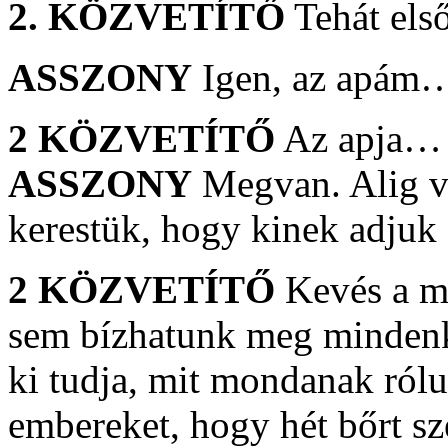
2. KÖZVETÍTŐ
Tehát els
ASSZONY
Igen, az apám
2 KÖZVETÍTŐ
Az apja… 
ASSZONY
Megvan. Alig v
kerestük, hogy kinek adjuk
2 KÖZVETÍTŐ
Kevés a me
sem bízhatunk meg mindenk
ki tudja, mit mondanak ró
embereket, hogy hét bőrt s