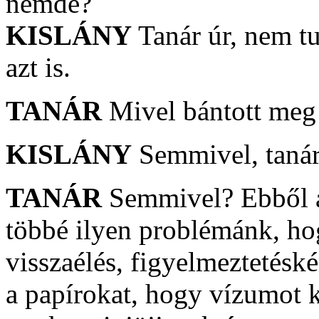
nemde?
KISLÁNY
Tanár úr, nem t
azt is.
TANÁR
Mivel bántott meg 
KISLÁNY
Semmivel, tanár
TANÁR
Semmivel? Ebből a
többé ilyen problémánk, ho
visszaélés, figyelmeztetés
a papírokat, hogy vízumot ka