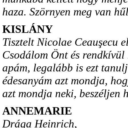
haza. Szörnyen meg van hűl
KISLÁNY
Tisztelt Nicolae Ceauşecu el
Csodálom Önt és rendkívül 
apám, legalább is ezt tanul
édesanyám azt mondja, hog
azt mondja neki, beszéljen
ANNEMARIE
Drága Heinrich,