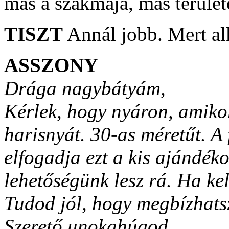
más a szakmája, más terüle
TISZT
Annál jobb. Mert alk
ASSZONY
Drága nagybátyám,
Kérlek, hogy nyáron, amikor
harisnyát. 30-as méretűt. A
elfogadja ezt a kis ajándék
lehetőségünk lesz rá. Ha ke
Tudod jól, hogy megbízhats
Szerető unokahúgod