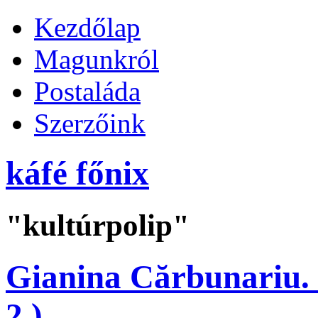
Kezdőlap
Magunkról
Postaláda
Szerzőink
káfé főnix
"kultúrpolip"
Gianina Cărbunariu. 
2.)