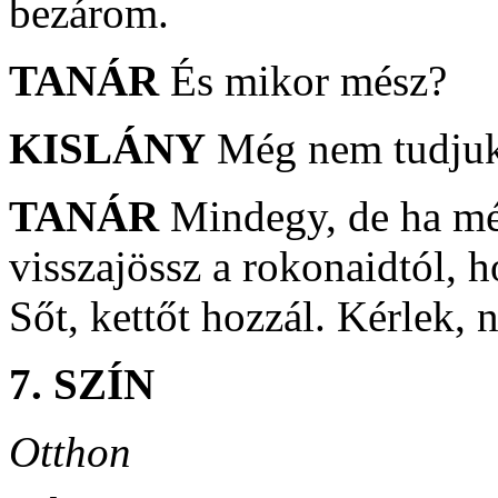
bezárom.
TANÁR
És mikor mész?
KISLÁNY
Még nem tudj
TANÁR
Mindegy, de ha mé
visszajössz a rokonaidtól, h
Sőt, kettőt hozzál. Kérlek, 
7. SZÍN
Otthon