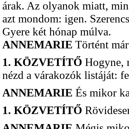
árak. Az olyanok miatt, mi
azt mondom: igen. Szerencs
Gyere két hónap múlva.
ANNEMARIE
Történt már
1. KÖZVETÍTŐ
Hogyne, m
nézd a várakozók listáját: fe
ANNEMARIE
És mikor ka
1. KÖZVETÍTŐ
Rövidese
ANNEMARIE
Mégis miko