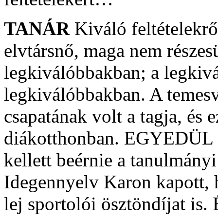
TANÁR
Kiváló feltételekrő
elvtársnő, maga nem részesü
legkiválóbbakban; a legkivá
legkiválóbbakban. A temesv
csapatának volt a tagja, és e
diákotthonban. EGYEDÜL l
kellett beérnie a tanulmányi
Idegennyelv Karon kapott,
lej sportolói ösztöndíjat is