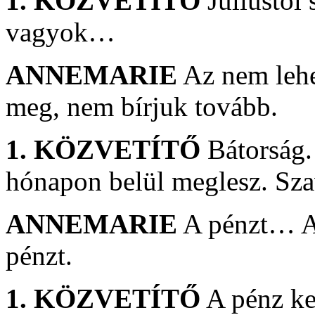
1. KÖZVETÍTŐ
Júliustól
vagyok…
ANNEMARIE
Az nem lehe
meg, nem bírjuk tovább.
1. KÖZVETÍTŐ
Bátorság. 
hónapon belül meglesz. Sz
ANNEMARIE
A pénzt… Az
pénzt.
1. KÖZVETÍTŐ
A pénz kel