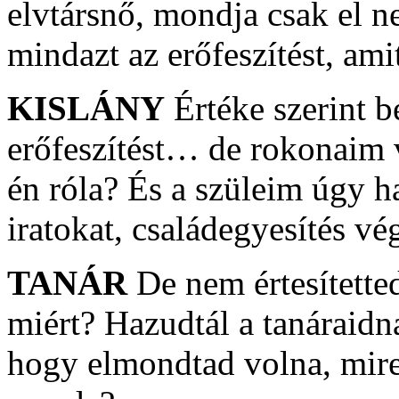
elvtársnő, mondja csak el 
mindazt az erőfeszítést, amit
KISLÁNY
Értéke szerint 
erőfeszítést… de rokonaim
én róla? És a szüleim úgy h
iratokat, családegyesítés vég
TANÁR
De nem értesítetted
miért? Hazudtál a tanáraidn
hogy elmondtad volna, mire 