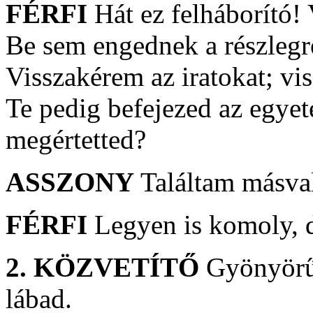
FÉRFI
Hát ez felháborító!
Be sem engednek a részlegr
Visszakérem az iratokat; vi
Te pedig befejezed az egyete
megértetted?
ASSZONY
Találtam másval
FÉRFI
Legyen is komoly, 
2. KÖZVETÍTŐ
Gyönyörű 
lábad.