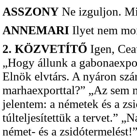
ASSZONY
Ne izguljon. Mi
ANNEMARI
Ilyet nem mo
2. KÖZVETÍTŐ
Igen, Cea
„Hogy állunk a gabonaexpor
Elnök elvtárs. A nyáron sz
marhaexporttal?” „Az sem m
jelentem: a németek és a zsi
túlteljesítettük a tervet.” 
német- és a zsidótermelést!