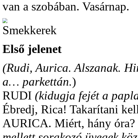
van a szobában. Vasárnap.
Első jelenet
(Rudi, Aurica. Alszanak. Hi
a… parkettán.
)
RUDI
(kidugja fejét a pap
Ébredj, Rica! Takarítani kel
AURICA. Miért, hány óra?
mellett sorakozó üvegek köz