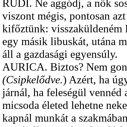
RUDI. Ne aggódj, a nők so
viszont mégis, pontosan azt
kifőztünk: visszaküldeném B
egy másik libuskát, utána m
áll a gazdasági egyensúly.
AURICA. Biztos? Nem gon
(Csipkelődve.
) Azért, ha ú
járnál, ha feleségül vennéd 
micsoda életed lehetne neke
kapnál munkát a szakmában