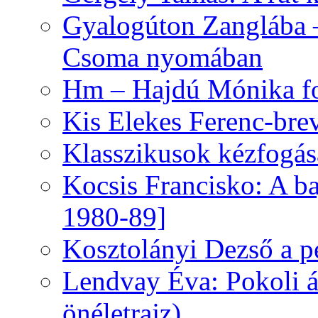
Gyalogúton Zanglába –
Csoma nyomában
Hm – Hajdú Mónika fo
Kis Elekes Ferenc-bre
Klasszikusok kézfogás
Kocsis Francisko: A ba
1980-89]
Kosztolányi Dezső a pe
Lendvay Éva: Pokoli á
önéletrajz)