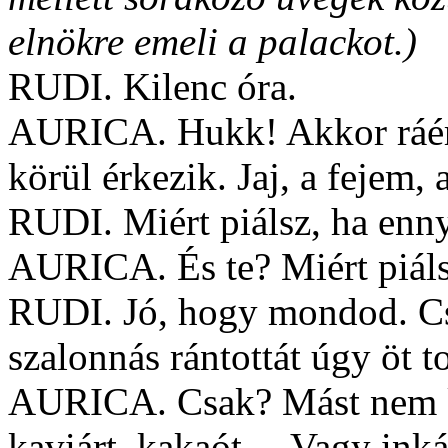
elnökre emeli a palackot.)
RUDI. Kilenc óra.
AURICA. Hukk! Akkor ráére
körül érkezik. Jaj, a fejem, 
RUDI. Miért piálsz, ha enn
AURICA. És te? Miért piáls
RUDI. Jó, hogy mondod. Cs
szalonnás rántottát úgy öt t
AURICA. Csak? Mást nem kí
kaviárt, kakaót… Vagy inká