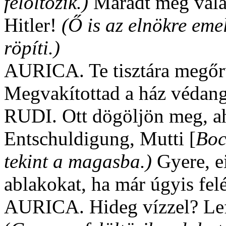
felöltözik.)
Maradt még vala
Hitler!
(Ő is az elnökre eme
röpíti.)
AURICA. Te tisztára megőrü
Megvakítottad a ház védang
RUDI. Ott dögöljön meg, ah
Entschuldigung, Mutti [
Boc
tekint a magasba.)
Gyere, ei
ablakokat, ha már úgyis felé
AURICA. Hideg vízzel? Lef