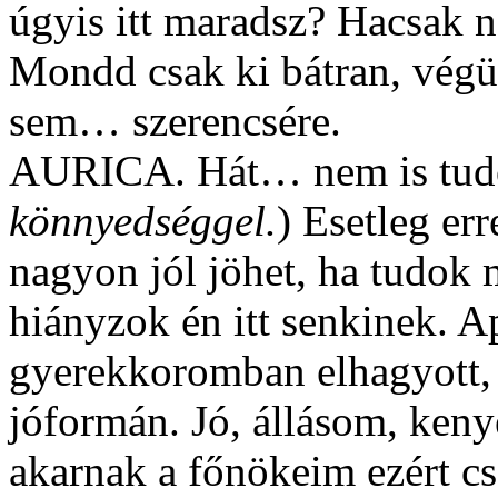
úgyis itt maradsz? Hacsak 
Mondd csak ki bátran, vég
sem… szerencsére.
AURICA. Hát… nem is tu
könnyedséggel.
) Esetleg err
nagyon jól jöhet, ha tudok
hiányzok én itt senkinek. 
gyerekkoromban elhagyott, 
jóformán. Jó, állásom, ken
akarnak a főnökeim ezért 