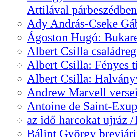
Attilával párbeszédben
Ady András-Cseke Gáb
Ágoston Hugó: Bukares
Albert Csilla családre
Albert Csilla: Fényes t
Albert Csilla: Halvány
Andrew Marvell verse
Antoine de Saint-Exup
az idő harcokat ujráz 
Bálint György breviár