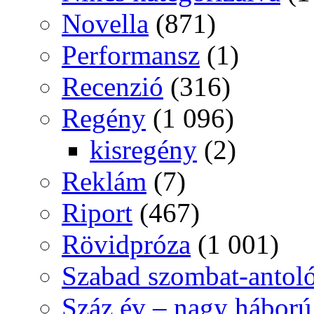
Novella
(871)
Performansz
(1)
Recenzió
(316)
Regény
(1 096)
kisregény
(2)
Reklám
(7)
Riport
(467)
Rövidpróza
(1 001)
Szabad szombat-antol
Száz év – nagy háború