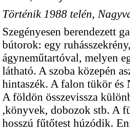
Történik 1988 telén, Nagyv
Szegényesen berendezett ga
bútorok: egy ruhásszekrény
ágyneműtartóval, melyen egy
látható. A szoba közepén as
hintaszék. A falon tükör és
A földön összevissza külön
,könyvek, dobozok stb. A fü
hosszú fűtőtest húzódik. En