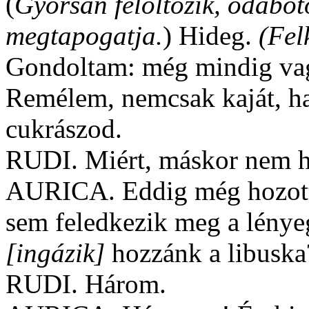
(
Gyorsan felöltözik, odabot
megtapogatja.
) Hideg.
(Fel
Gondoltam: még mindig vag
Remélem, nemcsak kaját, ha
cukrászod.
RUDI. Miért, máskor nem h
AURICA. Eddig még hozott, 
sem feledkezik meg a lénye
[ingázik]
hozzánk a libuska
RUDI. Három.