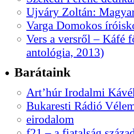
Ujváry Zoltán: Magyar
Varga Domokos íróisk
Vers a versről – Káfé 
antológia, 2013)
Barátaink
Art’húr Irodalmi Kávé
Bukaresti Rádió Vélem
eirodalom
f21 – a fiatalság száza