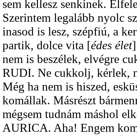
sem kellesz senkinek. Elfele
Szerintem legalább nyolc sz
inasod is lesz, szépfiú, a k
partik, dolce vita [
édes élet
nem is beszélek, elvégre cu
RUDI. Ne cukkolj, kérlek, 
Még ha nem is hiszed, esk
komállak. Másrészt bármenny
mégsem tudnám máshol elké
AURICA. Aha! Engem komál