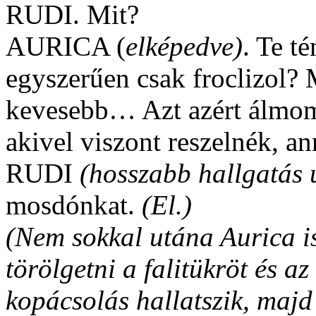
RUDI. Mit?
AURICA (
elképedve)
. Te t
egyszerűen csak froclizol?
kevesebb… Azt azért álmom
akivel viszont reszelnék, a
RUDI
(hosszabb hallgatás 
mosdónkat.
(El.)
(Nem sokkal utána Aurica is
törölgetni a falitükröt és 
kopácsolás hallatszik, majd