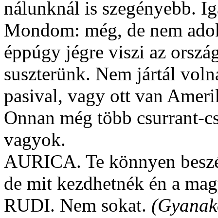
nálunknál is szegényebb. I
Mondom: még, de nem adok e
éppúgy jégre viszi az ország
suszterünk. Nem jártál voln
pasival, vagy ott van Ameri
Onnan még több csurrant-cs
vagyok.
AURICA. Te könnyen beszél
de mit kezdhetnék én a ma
RUDI. Nem sokat.
(Gyanak