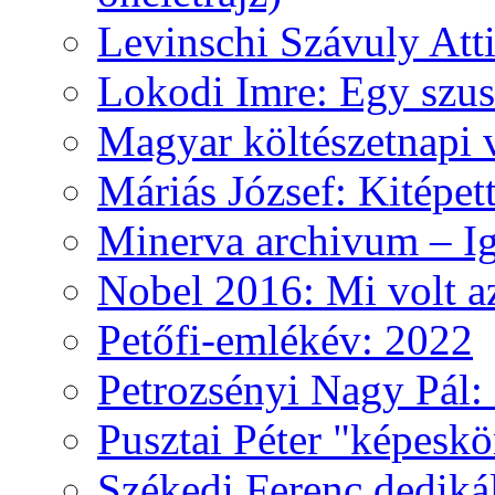
Levinschi Szávuly Atti
Lokodi Imre: Egy szus
Magyar költészetnapi 
Máriás József: Kitépet
Minerva archivum – Iga
Nobel 2016: Mi volt a
Petőfi-emlékév: 2022
Petrozsényi Nagy Pál: 
Pusztai Péter "képesk
Székedi Ferenc dediká