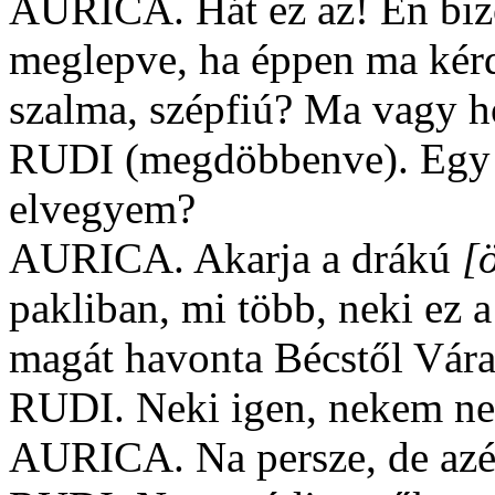
AURICA. Hát ez az! Én biz
meglepve, ha éppen ma kér
szalma, szépfiú? Ma vagy 
RUDI (megdöbbenve). Egy pi
elvegyem?
AURICA. Akarja a drákú
[ö
pakliban, mi több, neki ez 
magát havonta Bécstől Vár
RUDI. Neki igen, nekem ne
AURICA. Na persze, de azér