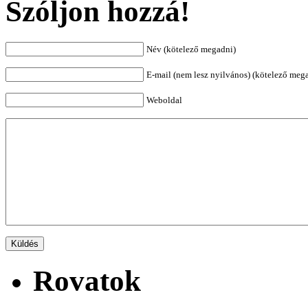
Szóljon hozzá!
Név (kötelező megadni)
E-mail (nem lesz nyilvános) (kötelező meg
Weboldal
Rovatok