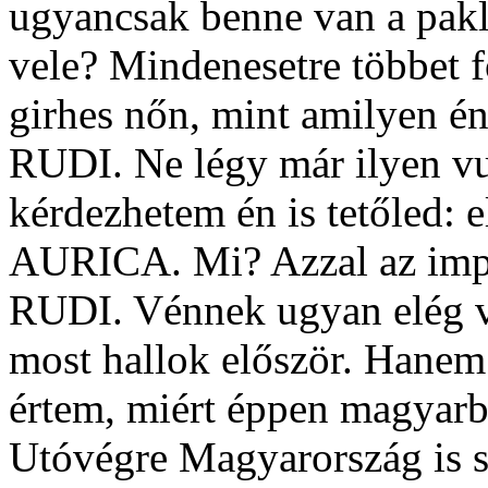
ugyancsak benne van a pak
vele? Mindenesetre többet f
girhes nőn, mint amilyen é
RUDI. Ne légy már ilyen vu
kérdezhetem én is tetőled: 
AURICA. Mi? Azzal az impo
RUDI. Vénnek ugyan elég vé
most hallok először. Hanem
értem, miért éppen magyarbó
Utóvégre Magyarország is sz