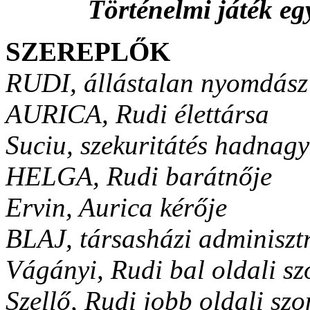
Történelmi játék eg
SZEREPLŐK
RUDI, állástalan nyomdász
AURICA, Rudi élettársa
Suciu, szekuritátés hadnagy
HELGA, Rudi barátnője
Ervin, Aurica kérője
BLAJ, társasházi adminiszt
Vágányi, Rudi bal oldali s
Szellő, Rudi jobb oldali sz