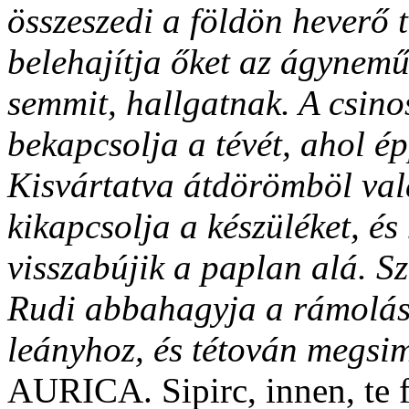
összeszedi a földön heverő 
belehajítja őket az ágynemű
semmit, hallgatnak. A csino
bekapcsolja a tévét, ahol 
Kisvártatva átdörömböl val
kikapcsolja a készüléket, és
visszabújik a paplan alá. S
Rudi abbahagyja a rámolást
leányhoz, és tétován megsi
AURICA. Sipirc, innen, te f