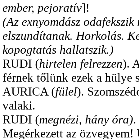
ember, pejoratív
]!
(Az exnyomdász odafekszik m
elszundítanak. Horkolás. K
kopogtatás hallatszik.)
RUDI (
hirtelen felrezzen
). 
férnek tőlünk ezek a hülye
AURICA (
fülel
). Szomszédo
valaki.
RUDI (
megnézi, hány óra)
.
Megérkezett az özvegyem! Ug