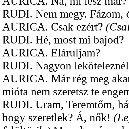
AURICA. Na, mi lesz már?
RUDI. Nem megy. Fázom, é
AURICA. Csak ezért?
(Csal
RUDI. Hé, most mi bajod?
AURICA. Eláruljam?
RUDI. Nagyon leköteleznél
AURICA. Már rég meg akar
mióta nem szeretsz te enge
RUDI. Uram, Teremtőm, há
hogy szeretlek? Á, nők!
(Le