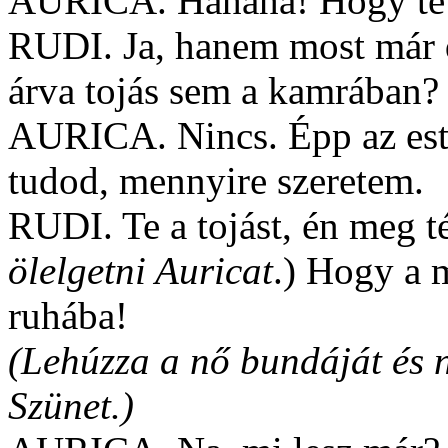
AURICA. Hahaha! Hogy te 
RUDI. Ja, hanem most már d
árva tojás sem a kamrában?
AURICA. Nincs. Épp az este
tudod, mennyire szeretem.
RUDI. Te a tojást, én meg
ölelgetni Auricat
.) Hogy a 
ruhába!
(Lehúzza a nő bundáját és n
Szünet.)