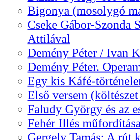
Bigonya (mosolygó ma
Cseke Gábor-Szonda S
Attilával
Demény Péter / Ivan 
Demény Péter. Opera
Egy kis Káfé-történel
Első versem (költészet
Faludy György és az e
Fehér Illés műfordítás
Gergely Tamás: A rút k