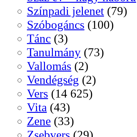
Színpadi jelenet
(79)
Szóbogáncs
(100)
Tánc
(3)
Tanulmány
(73)
Vallomás
(2)
Vendégség
(2)
Vers
(14 625)
Vita
(43)
Zene
(33)
Zsebvers
(29)