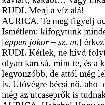
RUDI. Menj a víz alá!
AURICA. Te meg figyelj od
Ismétlem: kifogytunk minde
[
éppen jókor – sz. m.
] érkez
RUDI. Kérlek, ne hívd foly
olyan karcsú, mint te, és a
legvonzóbb, de attól még le
is. Utóvégre bécsi nő, ahol
még az utcaseprők is tudna